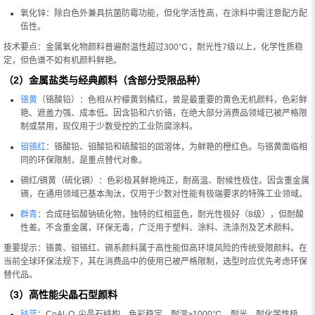
氧化锌：除白色外兼具抗菌防霉功能，但化学活性高，在涂料中需注意配方配
伍性。
技术要点：金属氧化物颜料普遍耐温性超过300℃，耐光性7级以上，化学性质稳
定，但色谱不如有机颜料鲜艳。
（2）金属盐类与经典颜料（含部分受限品种）
铬黄
（铬酸铅）：色相从柠檬黄到橘红，曾是最重要的黄色无机颜料，色彩鲜
艳、遮盖力强、成本低。因含铅和六价铬，在绝大部分消费品领域已被严格限
制或禁用，现仅用于少数受控的工业防腐涂料。
钼铬红
：铬酸铅、钼酸铅和硫酸铅的固溶体，为鲜艳的橙红色。与铬黄面临相
同的环保限制，是重点替代对象。
镉红/镉黄（硫化镉）：色彩极其鲜艳纯正，耐高温、耐候性极佳。因含重金属
镉，在通用领域已基本淘汰，仅用于少数对性能有极端要求的特殊工业领域。
群青
：合成硅铝酸钠硫化物，独特的红相蓝色，耐光性极好（8级），但耐酸
性差。不含重金属，环保无毒，广泛用于塑料、涂料、洗涤剂及艺术颜料。
重要提示：铬黄、钼铬红、镉系颜料属于高性能但高环境风险的传统受限颜料。在
当前全球环保法规下，其在消费品中的使用已被严格限制，选型时应优先考虑环保
替代品。
（3）高性能尖晶石型颜料
钴蓝
：CoAl₂O₄尖晶石结构，色彩稳定，耐温>1000℃，耐光、耐化学性极