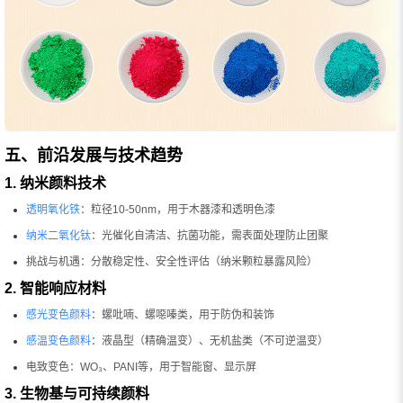
五、前沿发展与技术趋势
1. 纳米颜料技术
透明氧化铁
：粒径10-50nm，用于木器漆和透明色漆
纳米二氧化钛
：光催化自清洁、抗菌功能，需表面处理防止团聚
挑战与机遇：分散稳定性、安全性评估（纳米颗粒暴露风险）
2. 智能响应材料
感光变色颜料
：螺吡喃、螺噁嗪类，用于防伪和装饰
感温变色颜料
：液晶型（精确温变）、无机盐类（不可逆温变）
电致变色：WO₃、PANI等，用于智能窗、显示屏
3. 生物基与可持续颜料