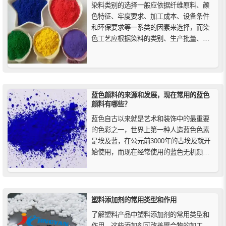
染料类别的选择一般应依据纤维原料、颜
色特征、牢度要求、加工成本、设备条件
和环保要求等一系类的因素来选择，而染
色工艺应根据染料的类别、生产批量、设
备条件、生产成本等因素来确定，并结合
工厂的实际综合考虑。
蓝色颜料的来源和发展，现在常用的蓝色
颜料有哪些？
蓝色自古以来就是艺术和装饰中的最重要
的色彩之一，世界上第一种人造蓝色色素
是埃及蓝，在公元前3000年的古埃及就开
始使用，而现在经常使用的蓝色无机颜料
有群青、钴蓝、铁蓝，有机颜料中常见的
蓝色颜料有酞菁蓝。
塑料添加剂的常用类型和作用
了解塑料产品中塑料添加剂的常用类型和
作用，这些添加剂可改善聚合物的加工