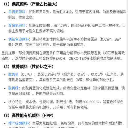
（1）偶氮颜料（产量占比最大）
单偶氮颜料
：如耐晒黄系列，耐光性3-4级，适用于室内涂料、油墨及低端塑料
制品，性价比高。
双偶氮颜料
：如联苯胺黄/橙，着色力强，但部分品种因潜在风险已被替代，目
前主要用于对耐久性要求不高的领域。
偶氮色淀颜料
：通过将水溶性偶氮染料沉淀为不溶性金属盐（如Ca²⁺、Ba²⁺
盐）制成，提高了耐迁移性，用于印刷油墨和塑料。
重要提示：部分偶氮颜料在特定条件下可能分解释放出受限芳香胺（如联苯胺等致
癌物），选型时必须确认符合欧盟REACH、OEKO-TEX等法规的附录限制清单。
（2）酞菁颜料（性价比之王）
酞菁蓝
（CuPc）：最常见的是β型（绿光蓝，稳定），以及α型（红光蓝，遇
溶剂易晶型转变）。具有近乎完美的耐光性（8级）和优异的耐化学性。
酞菁绿
：由酞菁蓝氯化或溴化制成，卤素含量决定色相（氯含量高偏蓝相，溴
含量高偏黄相）。性能与酞菁蓝相当。
核心特性：成本低、性能均衡，耐光性8级，耐温200-300℃，是蓝色和绿色
谱系中用量最大的有机颜料，几乎用于所有着色领域。
（3）高性能有机颜料（HPP）
喹吖啶酮颜料
：主要为永固红/紫，色相饱满，具有极佳的耐候性和耐溶剂性，