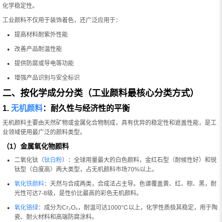
化学稳定性。
工业颜料不仅用于装饰着色，还广泛应用于：
提高材料耐紫外性能
改善产品耐温性能
提供防腐或导电等功能
增强产品识别与安全标识
二、按化学成分分类（工业颜料最核心分类方式）
1.
无机颜料
：耐久性与经济性的平衡
无机颜料主要由天然矿物或金属化合物制成，具有优异的稳定性和遮盖性能，是工
业领域使用最广泛的颜料类型。
（1）金属氧化物颜料
二氧化钛（
钛白粉
）：全球用量最大的白色颜料，金红石型（耐候性好）和锐
钛型（白度高）两大类型，占无机颜料市场70%以上。
氧化铁颜料
：天然与合成两类，合成法占主导。色谱覆盖黄、红、棕、黑，耐
光性可达7-8级，是性价比最高的彩色无机颜料。
氧化铬绿
：成分为Cr₂O₃，耐温可达1000℃以上，化学性质极其稳定，用于陶
瓷、耐火材料和高端防腐涂料。