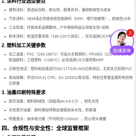
1. 涂料行业选型要点
建筑涂料：首选钛白粉、氧化铁、酞菁系列，兼顾耐候性与成本
汽车涂料：OEM漆必须使用高性能颜料（DPP、喹吖啶酮等），耐候性≥5年
工业防腐：环氧体系选磷酸锌，户外钢结构选云母氧化铁+铝粉
2
粉末涂料：耐温性要求高（180-220℃固化），优先选择CICP和部分HPP
2. 塑料加工关键参数
加工温度：PVC（160-180℃）可选大多数颜料；PP/ABS（220-240℃）需
耐温颜料；工程塑料（>280℃）必须选择CICP或特殊HPP
迁移性测试：塑料制品需进行ISO 177/105-A03迁移测试，尤其关注软质PVC
食品接触：符合FDA 21 CFR、EU 10/2011等法规，特别注意重金属和有机物
迁移量
3. 油墨印刷特殊要求
胶印油墨：颜料耐碱性（润版液pH 4.8-5.5），耐乳化性
水性柔印油墨：颜料需经特殊处理提高亲水性，防絮凝
喷墨墨水：纳米级分散（平均粒径<100nm），防止喷头堵塞
四、合规性与安全性：全球监管框架