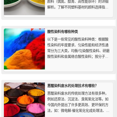
颜料（偶氮、酞菁、高性能杂环）的详细
解析。了解不同塑料基材的颜料选择指
南，助您做出正确的着色决策，以确保塑
料制品的色彩、性能和耐用性。
酸性染料有哪些种类
以下是一些常见的酸性染料种类：根据酸
性染料的牢度要求、匀染性能和经济性通
常分为三大类，均衡/匀染酸性染料、研磨
酸性染料和金属络合酸性染料；按分子结
构分类主要有偶氮类、蒽醌类、三芳甲烷
类、杂环类；按染色的PH值分类有强酸性
浴酸性染料、弱酸性浴酸性染料、中性浴
酸性染料等。
蒽醌染料废水的处理技术有哪些？
蒽醌染料废水的传统处理方法有很多种，
例如还原法、沉淀法、臭氧氧化法等。如
今国内外提出了许多更高效、更环保的方
法，如：微电解-催化氧化化成处理法、双
流动态微波催化反应法、稀土催化与H2O2