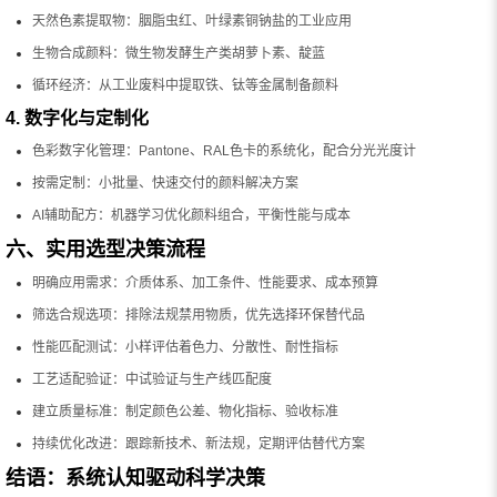
天然色素提取物：胭脂虫红、叶绿素铜钠盐的工业应用
生物合成颜料：微生物发酵生产类胡萝卜素、靛蓝
循环经济：从工业废料中提取铁、钛等金属制备颜料
4. 数字化与定制化
色彩数字化管理：Pantone、RAL色卡的系统化，配合分光光度计
按需定制：小批量、快速交付的颜料解决方案
AI辅助配方：机器学习优化颜料组合，平衡性能与成本
六、实用选型决策流程
明确应用需求：介质体系、加工条件、性能要求、成本预算
筛选合规选项：排除法规禁用物质，优先选择环保替代品
性能匹配测试：小样评估着色力、分散性、耐性指标
工艺适配验证：中试验证与生产线匹配度
建立质量标准：制定颜色公差、物化指标、验收标准
持续优化改进：跟踪新技术、新法规，定期评估替代方案
结语：系统认知驱动科学决策