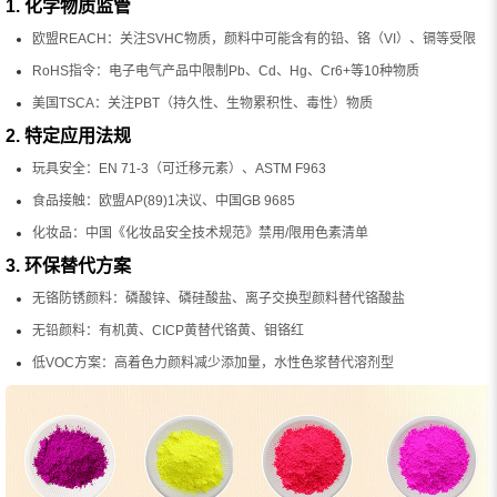
1. 化学物质监管
欧盟REACH：关注SVHC物质，颜料中可能含有的铅、铬（VI）、镉等受限
RoHS指令：电子电气产品中限制Pb、Cd、Hg、Cr6+等10种物质
美国TSCA：关注PBT（持久性、生物累积性、毒性）物质
2. 特定应用法规
玩具安全：EN 71-3（可迁移元素）、ASTM F963
食品接触：欧盟AP(89)1决议、中国GB 9685
化妆品：中国《化妆品安全技术规范》禁用/限用色素清单
3. 环保替代方案
无铬防锈颜料：磷酸锌、磷硅酸盐、离子交换型颜料替代铬酸盐
无铅颜料：有机黄、CICP黄替代铬黄、钼铬红
低VOC方案：高着色力颜料减少添加量，水性色浆替代溶剂型