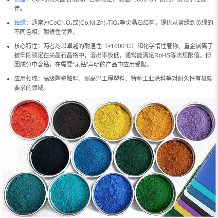
佳。
钴绿
：通常为CoCr₂O₄或(Co,Ni,Zn)₂TiO₄等尖晶石结构，提供从蓝绿到黄绿的
不同色相，耐候性优异。
核心特性：两者均以卓越的耐温性（>1000℃）和化学惰性著称。重金属离子
被牢固锁定在尖晶石晶格中，溶出率极低，通常能满足RoHS等法规限值。但
因成分中含钴，在需要“无钴”声明的产品中应用受限。
应用领域：高级陶瓷釉料、耐高温工程塑料、特种工业涂料等对耐久性有极端
要求的领域。