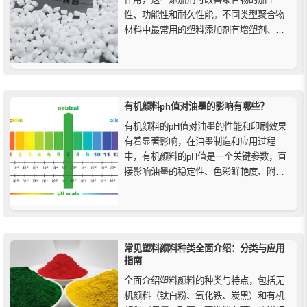
性、功能性和耐久性能。不同类型聚合物
材料中最常用的塑料添加剂有增塑剂、阻
燃剂、抗氧剂、酸清除剂、光稳定剂、着
色剂（颜料/染料）、分散剂、抗静电剂、
爽滑剂和热稳定剂等。它们在提供/增强塑
料产品的最终功能特性方面发挥着独特的
作用。
有机颜料ph值对油墨的影响有哪些？
有机颜料的pH值对油墨的性能和印刷效果
有着显著影响，在油墨制造和应用过程
中，有机颜料的pH值是一个关键参数，直
接影响油墨的稳定性、色彩鲜艳度、附着
力和耐久性等性能，在油墨配方设计和生
产过程中，应充分考虑颜料的pH值，合理
调节以确保油墨的最佳性能和稳定性。
常见塑料颜料种类全面介绍：分类与应用
指南
全面介绍塑料颜料的种类与特点，包括无
机颜料（钛白粉、氧化铁、炭黑）和有机