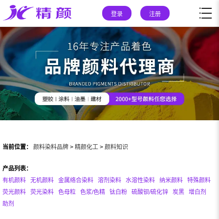
登录
注册
当前位置：
颜料染料品牌
>
精颜化工
>
颜料知识
产品列表：
有机颜料
无机颜料
金属络合染料
溶剂染料
水溶性染料
纳米颜料
特殊颜料
荧光颜料
荧光染料
色母粒
色浆/色精
钛白粉
硫酸钡/硫化锌
炭黑
增白剂
助剂