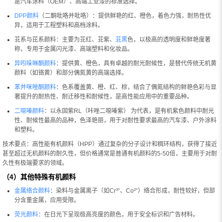
是汽车涂料（OEM）、高端工业漆的标准选择。
DPP颜料
（二酮吡咯并吡咯）：提供鲜艳的红、橙色，着色力强，耐热性优
异，适用于工程塑料和高档涂料。
苝系与芘系颜料：主要为苝红、苝紫、
苝黑
色，以极高的透明度和鲜艳度著
称，专用于金属闪光漆、高端塑料和化妆品。
异吲哚啉酮颜料
：提供黄、橙色，具有卓越的耐光耐候性，是替代传统无机黄
颜料（如铬黄）和部分偶氮黄的高端选择。
苯并咪唑酮颜料
：色系覆盖黄、橙、红、棕，结合了偶氮结构的鲜艳色彩与显
著提升的耐热性、耐迁移性和耐候性，是高性能应用中的重要品种。
二噁嗪颜料
：以永固紫RL（咔唑二噁嗪紫） 为代表，是有机紫色颜料中耐光
性、耐候性最高的品种，色泽艳丽，用于对耐性要求最高的汽车漆、户外涂料
和塑料。
技术要点：高性能有机颜料（HPP）通过复杂的分子设计和稠环结构，获得了接近
甚至超过无机颜料的耐久性，但价格通常是普通有机颜料的5-50倍，主要用于对耐
久性有极端要求的领域。
（4）其他特殊有机颜料
金属络合颜料
：染料与金属离子（如Cr³⁺、Co²⁺）络合形成，耐性较好，但部
分含重金属，应用受限。
荧光颜料
：在日光下呈现极高亮度的颜色，用于安全标识和广告材料。