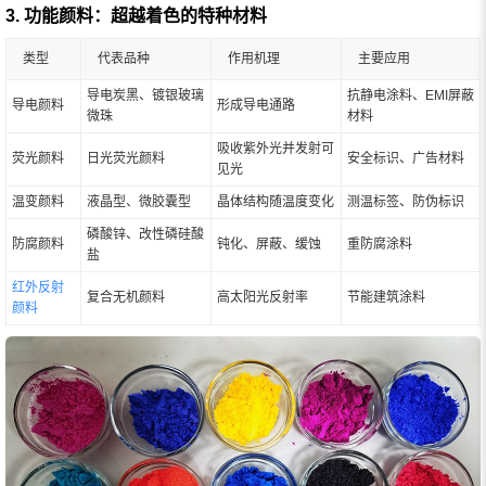
3. 功能颜料：超越着色的特种材料
类型
代表品种
作用机理
主要应用
导电炭黑、镀银玻璃
抗静电涂料、EMI屏蔽
导电颜料
形成导电通路
微珠
材料
吸收紫外光并发射可
荧光颜料
日光荧光颜料
安全标识、广告材料
见光
温变颜料
液晶型、微胶囊型
晶体结构随温度变化
测温标签、防伪标识
磷酸锌、改性磷硅酸
防腐颜料
钝化、屏蔽、缓蚀
重防腐涂料
盐
红外反射
复合无机颜料
高太阳光反射率
节能建筑涂料
颜料