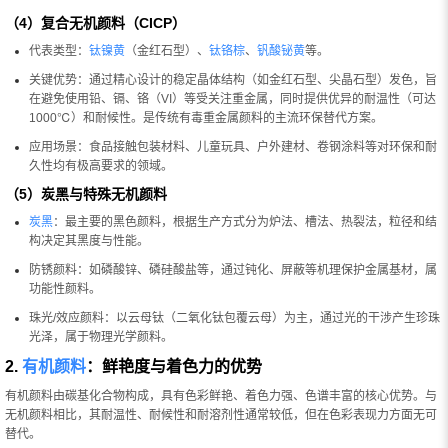
（4）复合无机颜料（CICP）
代表类型：
钛镍黄
（金红石型）、
钛铬棕
、
钒酸铋黄
等。
关键优势：通过精心设计的稳定晶体结构（如金红石型、尖晶石型）发色，旨
在避免使用铅、镉、铬（VI）等受关注重金属，同时提供优异的耐温性（可达
1000℃）和耐候性。是传统有毒重金属颜料的主流环保替代方案。
应用场景：食品接触包装材料、儿童玩具、户外建材、卷钢涂料等对环保和耐
久性均有极高要求的领域。
（5）炭黑与特殊无机颜料
炭黑
：最主要的黑色颜料，根据生产方式分为炉法、槽法、热裂法，粒径和结
构决定其黑度与性能。
防锈颜料：如磷酸锌、磷硅酸盐等，通过钝化、屏蔽等机理保护金属基材，属
功能性颜料。
珠光/效应颜料：以云母钛（二氧化钛包覆云母）为主，通过光的干涉产生珍珠
光泽，属于物理光学颜料。
2.
有机颜料
：鲜艳度与着色力的优势
有机颜料由碳基化合物构成，具有色彩鲜艳、着色力强、色谱丰富的核心优势。与
无机颜料相比，其耐温性、耐候性和耐溶剂性通常较低，但在色彩表现力方面无可
替代。