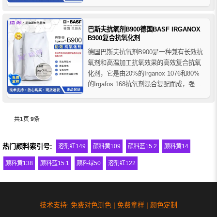
比拟的无色污和耐抽提性，且具有较低的
挥发性，巴斯夫1098抗氧剂与聚酰胺及其
它基料有着优良的相容性，在对树脂提供
巴斯夫抗氧剂B900德国BASF IRGANOX
优良的加工性和长效热稳定性的同时，良
B900复合抗氧化剂
好地保持了...
德国巴斯夫抗氧剂B900是一种兼有长效抗
氧剂和高温加工抗氧效果的高效复合抗氧
化剂，它是由20%的Irganox 1076和80%
的Irgafos 168抗氧剂混合复配而成，强调
长效稳定性，具有低挥发度和高抗萃取
性，与大多数聚合物相容性很好等特点。
巴斯夫B900抗氧剂相对高的亚磷酸酯含量
共
1
页
9
条
解决了需要对加工稳定性要求更高的应...
热门颜料索引号:
溶剂红149
颜料黄109
颜料蓝15:2
颜料黄14
颜料黄138
颜料蓝15:1
颜料绿50
溶剂红122
技术支持: 免费对色测色 | 免费拿样 | 颜色定制