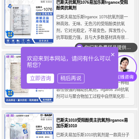
巴斯夫抗氧剂1076易加乐斯Irganox受阻
酚类抗氧剂
巴斯夫易加乐斯Irganox 1076抗氧剂是一
种高效、无味、无色污的受阻酚类抗氧
剂，它对光稳定，不易变色，挥发性小，
抗萃取能力强，且与大多数基材具有很好
的相容性，巴斯夫抗氧剂1076属于加工及
你们有免费样品提供吗？
长期热稳定用受阻酚类抗氧剂，可广泛用
×
欢迎来到本网站，请问有什么可以
于塑料、合成纤维、弹性体、胶粘剂、
巴斯夫168抗氧剂IRGAFOS 168亚磷酸酯
帮您？
蜡、油品和脂肪等领域，防止和保护基材
抗氧剂
热氧化降解。
德国BASF Irgafos 168是一款低挥发、耐
立即咨询
稍后再说
水解的有机亚磷酸酯抗氧剂，作为一种相
容性很强的辅助抗氧剂，Irgafos 168抗氧
剂可以与聚合物加工过程中自然氧化形成
的氢过氧化物反应，阻止聚合物在加工过
程中的氧化降解并延长主抗氧化剂的使用
性能。
巴斯夫1010受阻酚类主抗氧剂Irganox易
加乐斯1010
巴斯夫易加乐斯1010抗氧剂是一款高分子