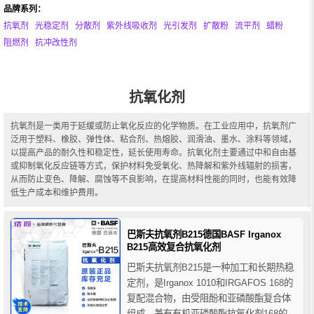
品牌系列：
抗氧剂
光稳定剂
分散剂
紫外线吸收剂
光引发剂
扩散粉
流平剂
蜡粉
阻燃剂
抗冲改性剂
抗氧化剂
抗氧剂是一类用于延缓或防止氧化反应的化学物质。在工业应用中，抗氧剂广
泛用于塑料、橡胶、弹性体、粘合剂、热熔胶、润滑油、墨水、涂料等领域，
以提高产品的耐久性和稳定性，延长使用寿命。抗氧化剂主要通过中和自由基
或抑制氧化反应链等方式，保护材料免受氧化、热降解和紫外线辐射的损害，
从而防止变色、降解、腐蚀等不良影响，在提高材料性能的同时，也能有效降
低生产成本和维护费用。
巴斯夫抗氧剂B215德国BASF Irganox
B215高效复合抗氧化剂
巴斯夫抗氧剂B215是一种加工和长期热稳
定剂，是Irganox 1010和IRGAFOS 168的
复配混合物，由受阻酚和亚磷酸酯复合体
组成，兼有有机亚磷酸酯抗氧化剂168的低