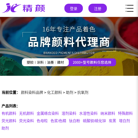
登录
注册
当前位置：
颜料染料品牌
>
化工颜料
>
助剂
>
抗氧剂
产品列表：
有机颜料
无机颜料
金属络合染料
溶剂染料
水溶性染料
纳米颜料
特殊颜料
荧光颜料
荧光染料
色母粒
色浆/色精
钛白粉
硫酸钡/硫化锌
炭黑
增白剂
助剂