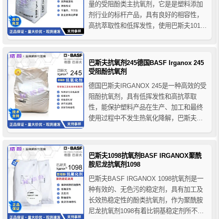
量的受阻酚类主抗氧剂，它是是塑料添加
剂行业的标杆产品，具有良好的相容性，
高抗萃取性和低挥发性，使用巴斯夫1010
酚类主抗氧剂可使聚合物在加工过程中受
到良好的保护，为聚合物在加工过程造成
的降解或凝胶提供了良好的解决方案。广
巴斯夫抗氧剂245德国BASF Irganox 245
泛应用于通用塑料、工程塑料、合成橡
受阻酚抗氧剂
胶、纤维、热熔胶，树脂、油...
德国巴斯夫IRGANOX 245是一种高效的受
阻酚抗氧剂，具有低挥发性和高抗萃取
性，能保护塑料产品在生产、加工和最终
使用过程中不发生热氧化降解，巴斯夫抗
氧剂245广泛用于各类聚合物、合成纤维、
弹性体、胶粘剂、蜡、油类和油脂制品，
能有效防止这些物质的热氧化降解。
巴斯夫1098抗氧剂BASF IRGANOX聚酰
胺尼龙抗氧剂1098
巴斯夫BASF IRGANOX 1098抗氧剂是一
种有效的、无色污的稳定剂，具有加工及
长效热稳定性的酚类抗氧剂，作为聚酰胺
尼龙抗氧剂1098有着比铜基稳定剂所不可