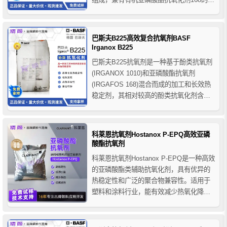
挥发性和耐水解性，以及抗氧剂1010的加
工稳定性和长期热稳定性，可以和
BASF（原汽巴CIBA）其他添加剂共用
巴斯夫B225高效复合抗氧剂BASF
（如：紫外线吸收剂、光稳定剂、抗静
Irganox B225
电...
巴斯夫B225抗氧剂是一种基于酚类抗氧剂
(IRGANOX 1010)和亚磷酸酯抗氧剂
(IRGAFOS 168)混合而成的加工和长效热
稳定剂，其相对较高的酚类抗氧化剂含量
满足了需要更长期热稳定性的应用，巴斯
夫抗氧剂B225在推荐的应用中具有显著的
优势，例如保持原始熔体流动性、低色污
科莱恩抗氧剂Hostanox P-EPQ高效亚磷
性和长期热稳定性等。
酸酯抗氧剂
科莱恩抗氧剂Hostanox P-EPQ是一种高效
的亚磷酸酯类辅助抗氧化剂，具有优异的
热稳定性和广泛的聚合物兼容性。适用于
塑料和涂料行业，能有效减少热氧化降
解，防止变色，提升聚烯烃和工程塑料的
透明度和热稳定性。特别适用于需要高温
固化的涂料和各种热塑性聚合物。