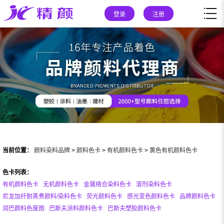
登录
注册
当前位置：
颜料染料品牌
>
颜料色卡
>
有机颜料色卡
>
黄色有机颜料色卡
色卡列表：
有机颜料色卡
无机颜料色卡
金属络合染料色卡
溶剂染料色卡
尼龙加纤耐蒸煮颜料/染料色卡
荧光颜料色卡
感光变色颜料色卡
品牌颜料色卡
润巴颜料色度图
巴斯夫涂料颜料色卡
巴斯夫塑胶颜料色卡