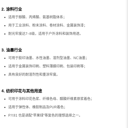
2. 涂料行业
适用于醇酸、丙烯酸、氨基树脂体系；
用于工业涂料、粉末涂料、卷材涂料、金属装饰漆；
耐光牢度达7–8级，适用于户外涂料和装饰用途。
3. 油墨行业
可用于胶印油墨、水性油墨、溶剂型油墨、NC油墨；
适用于金属装饰印刷、塑料薄膜印刷、包装印刷等；
具有良好的耐溶剂性和重涂牢度。
4. 纺织印花与其他用途
可用于涂料印花色浆、纤维色母、醋酸纤维素原浆着色；
适用于弹性体、橡胶制品及PUR着色；
P.Y.81 也是调配“苹果绿”等复色的理想选择之一。