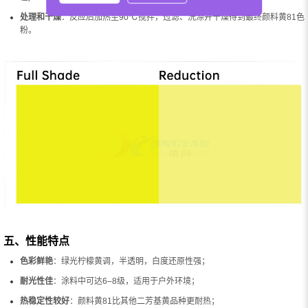
处理和干燥
：反应后加热至90℃搅拌，过滤、洗涤并干燥得到最终颜料黄81色
粉。
五、性能特点
色彩鲜艳
：绿光柠檬黄调，半透明，白度还原性强；
耐光性佳
：涂料中可达6–8级，适用于户外环境；
热稳定性较好
：颜料黄81比其他二芳基黄品种更耐热；