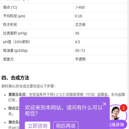
熔点 (℃)
＞400
平均粒径 (μm)
0.16
粒子形状
立方体
比表面积 (m²/g)
26
pH值（10%浆料）
6.5
吸油量 (g/100g)
35–71
遮盖力
半透明
四、合成方法
颜料黄81的合成主要包括以下步骤：
重氮化反应
：在低温条件下将2,2',5,5'-四氯联苯胺（TCB）盐酸盐、水与盐酸
打浆，加入亚硝酸钠水溶液，进行长时间的重氮化反应；
×
欢迎来到本网站，请问有什么可以
2
除去过量亚硝酸钠
：使用氨磺酸清除未反应的和过量的亚硝酸，用活性炭脱
帮您？
色；
偶合反应
：将生成的重氮盐与2,4-二甲基乙酰乙酰苯胺（AAMX）酸析悬浮液
立即咨询
稍后再说
在pH 5~6条件下进行偶合反应；