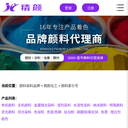
登录
注册
当前位置：
颜料染料品牌
>
精颜化工
>
颜料索引号
产品列表：
有机颜料
无机颜料
金属络合染料
溶剂染料
水溶性染料
纳米颜料
特殊颜料
荧光颜料
荧光染料
色母粒
色浆/色精
钛白粉
硫酸钡/硫化锌
炭黑
增白剂
助剂