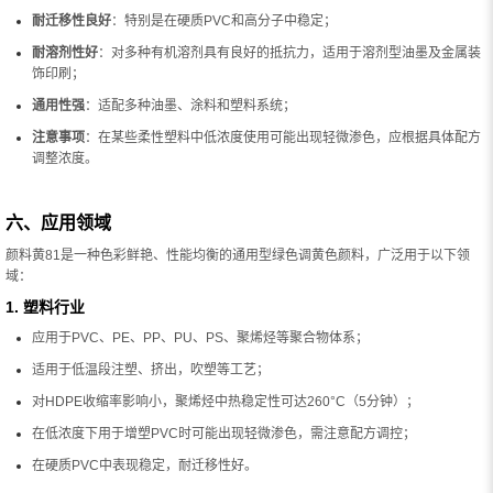
耐迁移性良好
：特别是在硬质PVC和高分子中稳定；
耐溶剂性好
：对多种有机溶剂具有良好的抵抗力，适用于溶剂型油墨及金属装
饰印刷；
通用性强
：适配多种油墨、涂料和塑料系统；
注意事项
：在某些柔性塑料中低浓度使用可能出现轻微渗色，应根据具体配方
调整浓度。
六、应用领域
颜料黄81是一种色彩鲜艳、性能均衡的通用型绿色调黄色颜料，广泛用于以下领
域：
1. 塑料行业
应用于PVC、PE、PP、PU、PS、聚烯烃等聚合物体系；
适用于低温段注塑、挤出，吹塑等工艺；
对HDPE收缩率影响小，聚烯烃中热稳定性可达260°C（5分钟）；
在低浓度下用于增塑PVC时可能出现轻微渗色，需注意配方调控；
在硬质PVC中表现稳定，耐迁移性好。