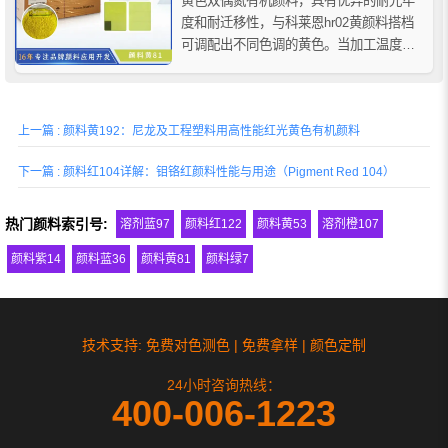
黄色双偶氮有机颜料，具有优异的耐光牢
度和耐迁移性，与科莱恩hr02黄颜料搭档
可调配出不同色调的黄色。当加工温度超
过200℃时，不建议使用。适用于聚氯乙
烯、橡胶、聚烯烃等聚合物的着色应用。
上一篇 : 颜料黄192：尼龙及工程塑料用高性能红光黄色有机颜料
下一篇 : 颜料红104详解：钼铬红颜料性能与用途（Pigment Red 104）
热门颜料索引号:
溶剂蓝97
颜料红122
颜料黄53
溶剂橙107
颜料紫14
颜料蓝36
颜料黄81
颜料绿7
技术支持: 免费对色测色 | 免费拿样 | 颜色定制
24小时咨询热线：
400-006-1223