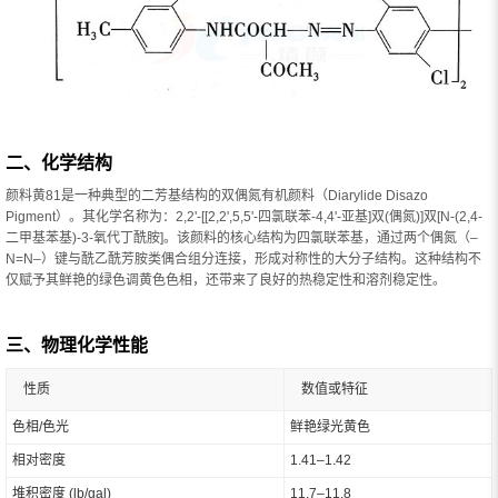
二、化学结构
颜料黄81是一种典型的二芳基结构的双偶氮有机颜料（Diarylide Disazo
Pigment）。其化学名称为：2,2'-[[2,2',5,5'-四氯联苯-4,4'-亚基]双(偶氮)]双[N-(2,4-
二甲基苯基)-3-氧代丁酰胺]。该颜料的核心结构为四氯联苯基，通过两个偶氮（–
N=N–）键与酰乙酰芳胺类偶合组分连接，形成对称性的大分子结构。这种结构不
仅赋予其鲜艳的绿色调黄色色相，还带来了良好的热稳定性和溶剂稳定性。
三、物理化学性能
性质
数值或特征
色相/色光
鲜艳绿光黄色
相对密度
1.41–1.42
堆积密度 (lb/gal)
11.7–11.8