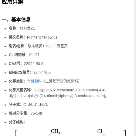
应用详解
一、基本信息
名称
：颜料黄81
英文名称
：Pigment Yellow 81
别名/俗称
：联本胺黄10G、二芳基黄
C.I.结构号
：21127
CAS号
：22094-93-5
EINECS编号
：224-776-0
化学类别
：
有机颜料
（二芳基型双偶氮颜料）
化学文摘名称
：2,2'-[[2,2',5,5'-tetrachloro(1,1'-biphenyl)-4,4'-
diyl]bis(azo)]bis[N-(2,4-dimethylphenyl)-3-oxobutanamide]；
分子式
：C₃₆H₃₂Cl₄N₆O₄
相对分子量
：754.49
分子结构
：