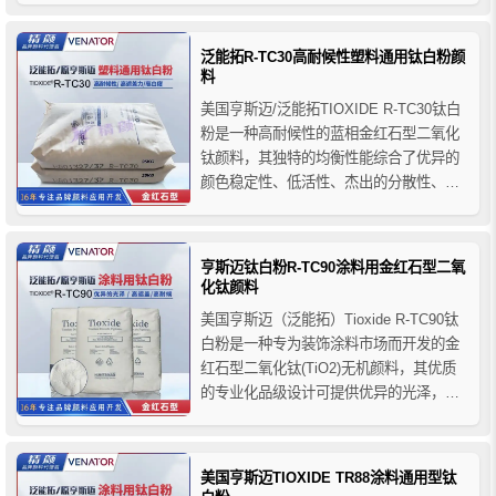
性能，因此可被加入液体和熔融体系中，
并对粘度影响较少。
泛能拓R-TC30高耐候性塑料通用钛白粉颜
料
美国亨斯迈/泛能拓TIOXIDE R-TC30钛白
粉是一种高耐候性的蓝相金红石型二氧化
钛颜料，其独特的均衡性能综合了优异的
颜色稳定性、低活性、杰出的分散性、高
遮盖力及蓝底色调等。这些性能使它成为
许多塑料应用领域的理想颜料。
亨斯迈钛白粉R-TC90涂料用金红石型二氧
化钛颜料
美国亨斯迈（泛能拓）Tioxide R-TC90钛
白粉是一种专为装饰涂料市场而开发的金
红石型二氧化钛(TiO2)无机颜料，其优质
的专业化品级设计可提供优异的光泽，亮
度和遮盖力，亨斯迈R-TC90钛白粉颜料推
荐用于室内高光和半光溶剂型和水溶性油
漆。
美国亨斯迈TIOXIDE TR88涂料通用型钛