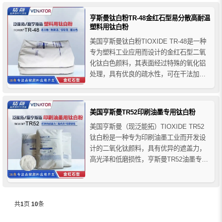
于其高户外耐候性，它特别适合户外用
途。
亨斯曼钛白粉TR-48金红石型易分散高耐温
塑料用钛白粉
美国亨斯曼钛白粉TIOXIDE TR-48是一种
专为塑料工业应用而设计的金红石型二氧
化钛白色颜料，其表面经过特殊的氧化铝
处理，具有优良的疏水性，可在干法加工
以及液体增塑剂中的多种聚合物中提供快
速和出色的分散性，提高了产量以及低吸
湿量，可改善进料系统的流动性和扬尘
美国亨斯曼TR52印刷油墨专用钛白粉
性，在高温生产过程中保持低挥发性等特
美国亨斯曼（现泛能拓）TIOXIDE TR52
点。
钛白粉是一种专为印刷油墨工业而开发设
计的二氧化钛颜料，具有优异的遮盖力，
高光泽和低磨损性，亨斯曼TR52油墨专用
钛白粉颜料稳定的性能提供了油墨生产商
更广泛的空间来改良产品品质并且节约成
本，成为白色油墨着色的理想之选。
共
1
页
10
条