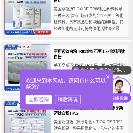
白粉
美国亨斯迈TIOXIDE TR88钛白粉颜料是
一种专为涂料市场开发的金红石型二氧化
钛颜料，具有高品质和卓越的通用性，其
经过优化的设计可将光催化活性降至最
低，所以TR88钛白粉颜料品级具备优异的
耐老化性（失光和退色），在低VOC水性
和溶剂型油漆涂料配方体系中，可提供优
亨斯迈钛白粉TR81金红石型工业涂料用钛
异的色泽、高遮盖力和良好的耐久性等综
白粉
合性能，适合户内外...
美国亨斯迈钛白粉TR81是一种专为高性能
你们有免费样品提供吗？
工业涂料应用研发的金红石二氧化钛无机
你们可以提供配色服务吗？
×
颜料，其表面采用氧化锆和氧化铝包膜，
欢迎来到本网站，请问有什么可以
具有易润湿和易分散，赋予了出色的白度
帮您？
和光泽，以及高的不透明性和耐候性（耐
久性），这些性能使其广泛的应用于工业
立即咨询
稍后再说
领域，如粉末涂料、防护涂料、卷材涂料
泛能拓TR92多用途氯化法钛白粉_原亨斯
和汽车涂料。
迈钛白粉TR92
美国泛能拓（原亨斯迈）TIOXIDE TR92
钛白粉是一种采用氯化法工艺生产的多用