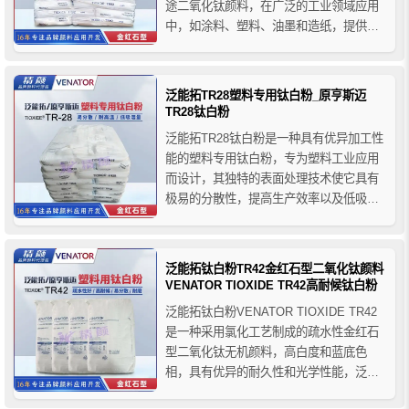
途二氧化钛颜料，在广泛的工业领域应用
中，如涂料、塑料、油墨和造纸，提供优
异的性能。其在广泛的水性和溶剂型涂料
体系中有很好的润湿性和分散性。泛能拓
TR92钛白粉颜料因其高遮盖力、优异的色
泛能拓TR28塑料专用钛白粉_原亨斯迈
彩和多功能性被广泛应用于涂料、塑料和
TR28钛白粉
特殊应用领域。
泛能拓TR28钛白粉是一种具有优异加工性
能的塑料专用钛白粉，专为塑料工业应用
而设计，其独特的表面处理技术使它具有
极易的分散性，提高生产效率以及低吸湿
量等特性，泛能拓TR28塑料专用钛白粉颜
料的高热稳定性使它适用于在高温条件下
加工的塑料，因此降低模堆积和条纹之类
泛能拓钛白粉TR42金红石型二氧化钛颜料
现象，推荐用于聚烯烃母粒，包括挤压用
VENATOR TIOXIDE TR42高耐候钛白粉
的聚乙烯在内。
泛能拓钛白粉VENATOR TIOXIDE TR42
是一种采用氯化工艺制成的疏水性金红石
型二氧化钛无机颜料，高白度和蓝底色
相，具有优异的耐久性和光学性能，泛能
拓TR42钛白粉适用于塑料行业的应用，由