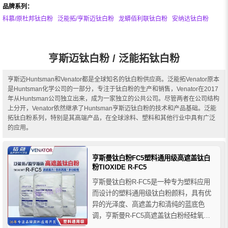
品牌系列：
科慕/原杜邦钛白粉
泛能拓/亨斯迈钛白粉
龙蟒佰利联钛白粉
安纳达钛白粉
亨斯迈钛白粉 / 泛能拓钛白粉
亨斯迈Huntsman和Venator都是全球知名的钛白粉供应商。泛能拓Venator原本
是Huntsman化学公司的一部分，专注于钛白粉的生产和销售，Venator在2017
年从Huntsman公司独立出来，成为一家独立的公共公司。尽管两者在公司结构
上分开，Venator依然继承了Huntsman亨斯迈钛白粉的技术和产品基础。泛能
拓钛白粉系列，特别是其高端产品，在全球涂料、塑料和其他行业中具有广泛
的应用。
亨斯曼钛白粉FC5塑料通用级高遮盖钛白
粉TIOXIDE R-FC5
亨斯曼钛白粉R-FC5是一种专为塑料应用
而设计的塑料通用级钛白粉颜料，具有优
异的光泽度、高遮盖力和清纯的蓝底色
调，亨斯曼R-FC5高遮盖钛白粉经硅氧烷
有机处理使其具有低吸湿量和良好的分散