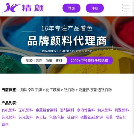
登录
注册
当前位置：
颜料染料品牌
>
化工颜料
>
钛白粉
>
泛能拓/亨斯迈钛白粉
产品列表：
有机颜料
无机颜料
金属络合染料
溶剂染料
水溶性染料
纳米颜料
特殊颜料
荧光颜料
荧光染料
色母粒
色浆/色精
钛白粉
硫酸钡/硫化锌
炭黑
增白剂
助剂