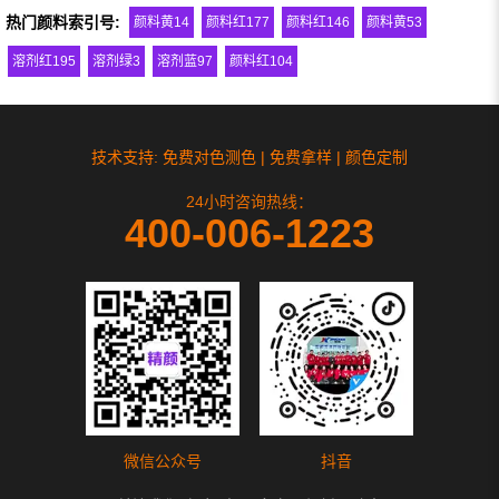
热门颜料索引号:
颜料黄14
颜料红177
颜料红146
颜料黄53
溶剂红195
溶剂绿3
溶剂蓝97
颜料红104
技术支持: 免费对色测色 | 免费拿样 | 颜色定制
24小时咨询热线：
400-006-1223
微信公众号
抖音