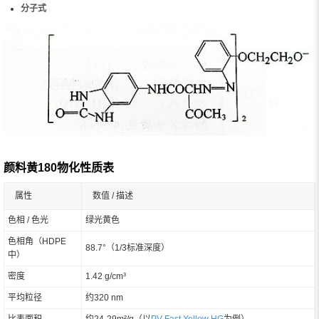
分子式
颜料黄180物化性质表
属性
数值 / 描述
色相 / 色光
绿光黄色
色相角（HDPE
88.7°（1/3标准深度）
中）
密度
1.42 g/cm³
平均粒径
约320 nm