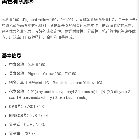
黄色有机颜料
颜料黄180（Pigment Yellow 180，PY180），又称苯并咪唑酮黄HG，是一种鲜艳
的绿光黄色高性能有机颜料，其是苯并咪唑酮黄色颜料中唯一的双偶氮结构颜料，
具备优异的着色力、良好的热稳定性、耐光耐候性、分散性、抗迁移性能等诸多优
点，广泛应用于各种塑料、涂料和油墨领域。
基本信息
中文名称
：颜料黄180
英文名称
：Pigment Yellow 180；PY180
别名
：苯并咪唑酮黄 HG（Benzimidazolone Yellow HG）
化学名称
：2,2'-[ethylenebis(oxyphenyl-2,1-eneazo)]bis[N-(2,3-dihydro-2-
oxo-1H-benzimidazol-5-yl)-3-oxo-butanamide]
CAS号
：77804-81-0
EINECS号
：278-770-4
分子式
：C₃₆H₃₂N₁₀O₈
分子量
：732.78