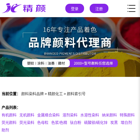
登录
注册
当前位置：
颜料染料品牌
>
精颜化工
>
颜料索引号
产品列表：
有机颜料
无机颜料
金属络合染料
溶剂染料
水溶性染料
纳米颜料
特殊颜料
荧光颜料
荧光染料
色母粒
色浆/色精
钛白粉
硫酸钡/硫化锌
炭黑
增白剂
助剂