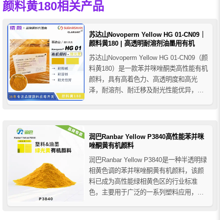
颜料黄180相关产品
苏达山Novoperm Yellow HG 01-CN09｜
颜料黄180 | 高透明耐溶剂油墨用有机
苏达山Novoperm Yellow HG 01-CN09（颜
料黄180）是一款苯并咪唑酮类高性能有机
颜料，具有高着色力、高透明度和高光
泽，耐溶剂、耐迁移及耐光性能优异，特
别适用于溶剂型包装印刷油墨，是替代颜
料黄13和颜料黄17的理想选择。
润巴Ranbar Yellow P3840高性能苯并咪
唑酮黄有机颜料
润巴Ranbar Yellow P3840是一种半透明绿
相黄色调的苯并咪唑酮黄有机颜料，该颜
料已成为高性能绿相黄色区的行业标准
色，主要用于广泛的一系列塑料应用，润
巴P3840高性能颜料黄在塑料中易分散、
耐迁移，在HDPE高密度聚乙烯中呈低翘