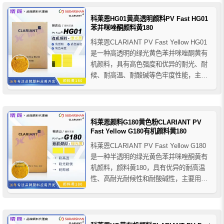
曲性，在PVC中不会发生迁移，也可以在
ABS中使用，还适用于UV墨水、水性油墨
科莱恩HG01黄高透明颜料PV Fast HG01
和...
苯并咪唑酮颜料黄180
科莱恩CLARIANT PV Fast Yellow HG01
是一种高透明的绿光黄色苯并咪唑酮黄有
机颜料，具有高色强度和优异的耐光、耐
候、耐高温、耐酸碱等色牢度性能，主要
用于塑料行业，适用于PO、PVC、橡胶、
PS、ABS、聚甲醛、PBT、聚氨酯、PP
纤维、PAN纤维等多种聚合物的应用。
科莱恩颜料G180黄色粉CLARIANT PV
Fast Yellow G180有机颜料黄180
科莱恩CLARIANT PV Fast Yellow G180
是一种半透明的绿光黄色苯并咪唑酮黄有
机颜料，颜料黄180，具有优异的耐高温
性、高耐光耐候性和耐酸碱性，主要用于
塑料塑胶行业的着色。