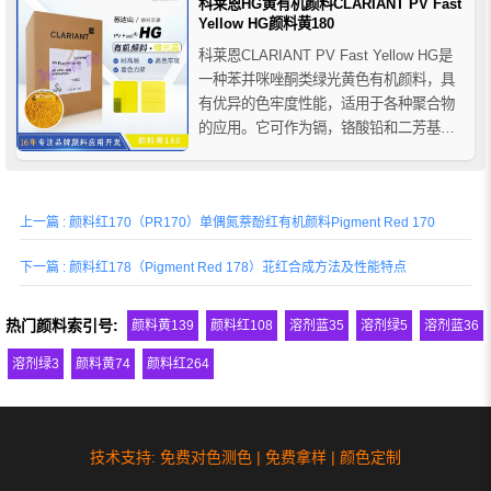
科莱恩HG黄有机颜料CLARIANT PV Fast
Yellow HG颜料黄180
科莱恩CLARIANT PV Fast Yellow HG是
一种苯并咪唑酮类绿光黄色有机颜料，具
有优异的色牢度性能，适用于各种聚合物
的应用。它可作为镉，铬酸铅和二芳基化
物颜料的替代品。
上一篇 : 颜料红170（PR170）单偶氮萘酚红有机颜料Pigment Red 170
下一篇 : 颜料红178（Pigment Red 178）苝红合成方法及性能特点
热门颜料索引号:
颜料黄139
颜料红108
溶剂蓝35
溶剂绿5
溶剂蓝36
溶剂绿3
颜料黄74
颜料红264
技术支持: 免费对色测色 | 免费拿样 | 颜色定制