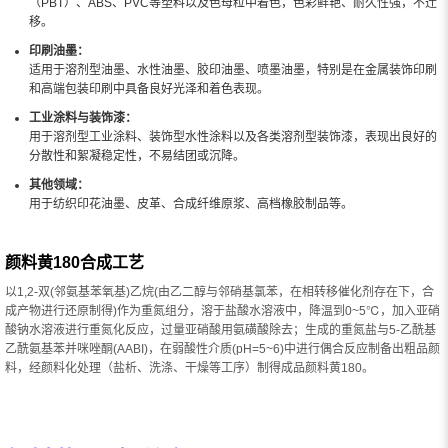
（PBT）、ABS、PVC等塑料以及色母粒中着色，色彩鲜艳、耐久性强，不迁
移。
印刷油墨：
适用于溶剂型油墨、水性油墨、胶印油墨、喷墨油墨，特别是在金属装饰印刷
和高端包装印刷中具备良好光泽和着色表现。
工业涂料与装饰漆：
用于溶剂型工业涂料、装饰型水性涂料以及各类溶剂型装饰漆，表现出良好的
分散性和絮凝稳定性，不易结团或沉降。
其他领域：
用于纺织印花油墨、皮革、合成纤维原浆、高档橡胶制品等。
颜料黄180合成工艺
以1,2-双(邻氨基苯氧基)乙烷(由乙二醇与邻硝基氯苯，在相转移催化剂存在下，合
成产物进行还原制得)作为重氮组分，溶于盐酸水溶液中，降温到0~5℃，加入亚硝
酸钠水溶液进行重氮化反应，过量亚硝酸用氨磺酸除去；生成的重氮盐与5-乙酰基
乙酰氨基苯并咪唑酮(AABI)，在弱酸性介质(pH=5~6)中进行偶合反应制备出粗品颜
料，经颜料化处理（盐析、洗涤、干燥等工序）制得成品颜料黄180。