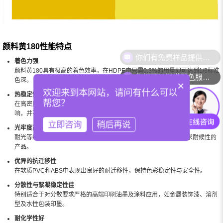
颜料黄180性能特点
着色力强
颜料黄180具有极高的着色效率，在HDPE中只需0.3%的用量即可达到1/3标准
你们可以提供配色服务吗？
色深。
×
欢迎来到本网站，请问有什么可以
热稳定性优异
帮您？
在高密度聚乙烯（HDPE）中可承受高达290°C的加工温度，持续5分钟无影
响，并不引起制品尺寸变形。
立即咨询
稍后再说
光牢度高
耐光等级达6~7级，比结构相近的PY181略高，适用于户外或高要求耐候性的
产品。
优异的抗迁移性
在软质PVC和ABS中表现出良好的耐迁移性，保持色彩稳定性与安全性。
分散性与絮凝稳定性佳
特别适合于对分散要求严格的高端印刷油墨及涂料应用，如金属装饰漆、溶剂
型及水性包装印墨。
耐化学性好