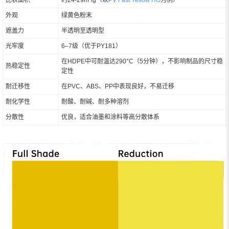
比表面积
约24-29m²/g（以
PV Fast Yellow HG
为例）
外观
绿黄色粉末
遮盖力
半透明至透明型
光牢度
6–7级（优于PY181）
在HDPE中可耐温达290°C（5分钟），不影响制品的尺寸稳
热稳定性
定性
耐迁移性
在PVC、ABS、PP中表现良好，不易迁移
耐化学性
耐酸、耐碱、耐多种溶剂
分散性
优良，适合油墨和涂料等高分散体系