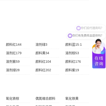
粒径均匀易分散等优点，该系列颜料通过SGS检测，是一...
你们招代理商吗？
你们有免费样品提供吗？
颜料红144
溶剂绿3
颜料蓝15:1
溶剂红179
颜料黄34
溶剂棕53
溶剂紫59
颜料红104
颜料红176
溶剂绿28
颜料红202
颜料紫19
氧化铁棕
偶氮缩合颜料
氧化铁黄