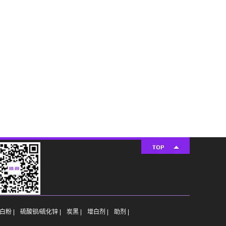
白粉 |
硫酸钡/硫化锌 |
炭黑 |
增白剂 |
助剂 |