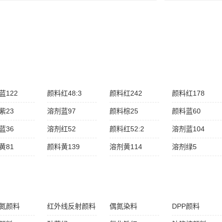
L系列荧光颜料通过SGS检测，是一系列通用型高性能荧光颜
蓝122
颜料红48:3
颜料红242
颜料红178
紫23
溶剂蓝97
颜料棕25
颜料蓝60
蓝36
溶剂红52
颜料红52:2
溶剂蓝104
黄81
颜料黄139
溶剂黄114
溶剂绿5
氮颜料
红外线反射颜料
偶氮染料
DPP颜料