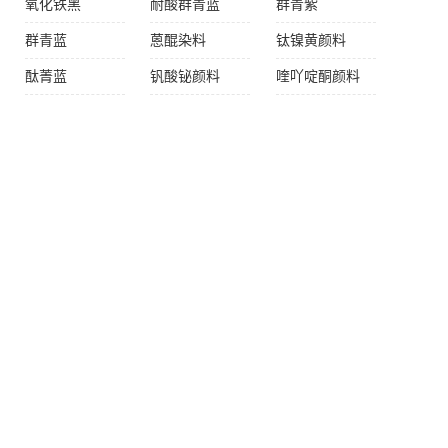
氧化铁黑
耐酸群青蓝
群青紫
群青蓝
蒽醌染料
钛镍黄颜料
酞菁蓝
钒酸铋颜料
喹吖啶酮颜料