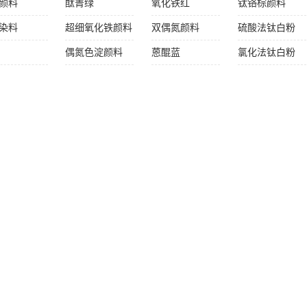
颜料
酞菁绿
氧化铁红
钛铬棕颜料
染料
超细氧化铁颜料
双偶氮颜料
硫酸法钛白粉
偶氮色淀颜料
蒽醌蓝
氯化法钛白粉