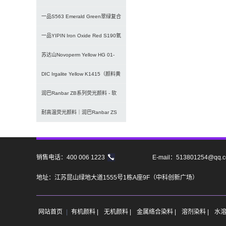
U02/U03
一品S563 Emerald Green翠绿复合
颜料 | 水
一品YIPIN Iron Oxide Red S190氧
化铁
苏达山Novoperm Yellow HG 01-
CN09｜
DIC Irgalite Yellow K1415（颜料黄
1
润巴Ranbar ZB系列荧光颜料 - 软
塑料用高亮度易分散
耐高温荧光颜料｜润巴Ranbar ZS
系列280℃塑料用无甲
销售电话：400 006 1223
E-mail：513801254@qq.
地址：江苏昆山绿地大道1555号1栋A座9F（中科创新广场）
网站首页
|
有机颜料 |
无机颜料 |
金属络合染料 |
溶剂染料 |
水溶