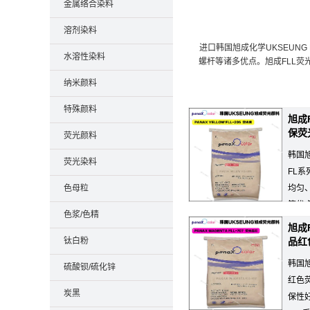
金属络合染料
溶剂染料
进口韩国旭成化学UKSEUN
水溶性染料
螺杆等诸多优点。旭成FLL
纳米颜料
特殊颜料
旭成
保荧
荧光颜料
韩国旭
荧光染料
FL
色母粒
均匀
等优
色浆/色精
料。
旭成
钛白粉
品红
韩国
硫酸钡/硫化锌
红色
炭黑
保性