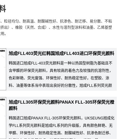
料
无甲醛、粒径均匀、耐高温、耐酸碱性好、抗渗色、耐迁移、易分散、不粘
和挤出）、橡胶（天然、合成）、水性与溶剂型涂料和油墨、乙烯基塑
应用。
旭成FLL403荧光红韩国旭成FLL403进口环保荧光颜料
韩国进口旭成FLL-403荧光颜料是一种以热固型树脂为基础且不
含甲醛的环保荧光颜料，具有较高的着色力及较强的抗溶剂性，
色彩鲜艳、荧光度强、环保性好、耐热稳定性好，在塑胶、涂
料、油墨等体系当中表现出良好的分散性，旭成FLL系列荧光颜
料通过SG...
旭成FLL305环保荧光颜料PANAX FLL-305环保荧光橙
颜料
韩国进口旭成PANAX FLL-305环保荧光颜料，UKSEUNG旭成化
学FLL系列荧光颜料是旭成FL系列的升级版，具有颜色鲜艳、无
甲醛、环保性好、耐热稳定性高、耐酸碱性好、抗渗色耐迁移、