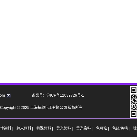
com
备案号：沪ICP备12039726号-1
Copyright © 2025 上海精颜化工有限公司 版权所有
性染料 |
纳米颜料 |
特殊颜料 |
荧光颜料 |
荧光染料 |
色母粒 |
色浆/色精 |
钛