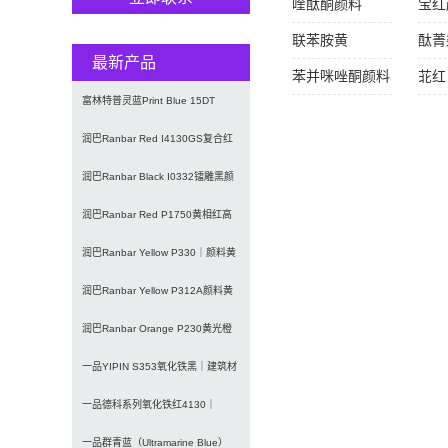
喹酞酮颜料
宝红
联苯胺黄
酞菁
最新产品
苯并咪唑酮颜料
苝红
富林特普灵蓝Print Blue 15DT
7072酞菁蓝颜
润巴Ranbar Red I4130GS复合红
颜料｜替代铅铬
润巴Ranbar Black I0332镭雕黑颜
料｜激光打印
润巴Ranbar Red P1750黄相红高
性能DPP有机颜
润巴Ranbar Yellow P330｜颜料黄
3（PY3）
润巴Ranbar Yellow P312A颜料黄
12｜双偶氮
润巴Ranbar Orange P230黄光橙
有机颜料｜颜料
一品YIPIN S353氧化铁黑｜建筑材
料与涂料用无机黑色颜
一品德科系列氧化铁红4130｜
Detech超微细低粘度氧化铁
一品群青蓝（Ultramarine Blue）