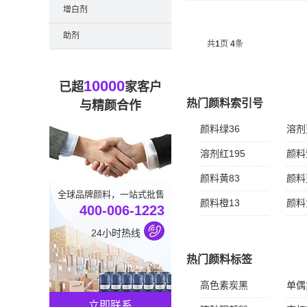
FL
增白剂
料，可广...
助剂
共
1
页
4
条
10000
已超
家客户
热门颜料索引号
与精颜合作
颜料绿36
溶剂
溶剂红195
颜料
颜料黄83
颜料
全球品牌颜料，一站式批售
颜料橙13
颜料
400-006-1223
24小时热线
热门颜料标签
高色素炭黑
单偶
立即联系