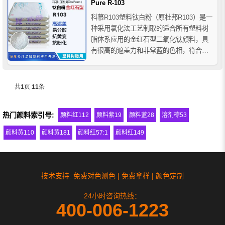
Pure R-103
科慕R103塑料钛白粉（原杜邦R103）是一
种采用氯化法工艺制取的适合所有塑料树
脂体系应用的金红石型二氧化钛颜料，具
有很高的遮盖力和非常蓝的色相，符合
NSF国际标准，适合用于塑料管材，科慕
钛白粉R103使用了独特的氧化铝表面处理
技术，使其可用于铅盐稳定的PVC体系
共
1
页
11
条
中，并具有优秀的抗黄变性能。
热门颜料索引号:
颜料红112
颜料紫19
颜料蓝28
溶剂棕53
颜料黄110
颜料黄181
颜料红57:1
颜料红149
技术支持: 免费对色测色 | 免费拿样 | 颜色定制
24小时咨询热线：
400-006-1223