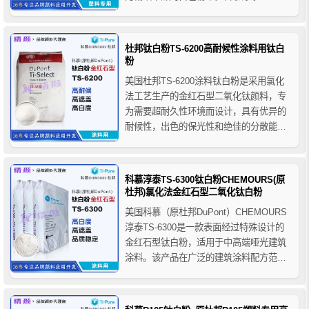
350完美地集诸多优点于一身，设计旨在超
越当今市场对钛白粉的预期，为今后的塑
料配方开创新的标准。科慕R350是为色母
杜邦钛白粉TS-6200高耐候性涂料用钛白
配方工程师设计的一款适合多种塑料使用
粉
的钛白粉。
美国杜邦TS-6200涂料钛白粉是采用氯化
法工艺生产的金红石型二氧化钛颜料，专
为需要超耐久性环境而设计，具有优异的
耐候性，出色的保光性和绝佳的分散能
力，杜邦TS-6200涂料钛白粉广泛用于卷
钢涂料、汽车漆、粉末涂料、户外建筑涂
料和工业涂料等超耐候性涂料领域，为涂
科慕淳泰TS-6300钛白粉CHEMOURS(原
料制造商们提供了多种降低成本的途径。
杜邦)氯化法金红石型二氧化钛白粉
美国科慕（原杜邦DuPont）CHEMOURS
淳泰TS-6300是一款表面经过特殊设计的
金红石型钛白粉，适用于中高端哑光建筑
涂料。该产品在广泛的建筑涂料配方范围
内具有优异的遮盖性能和品质稳定性，并
同时保持较好的漆膜致密性。淳泰TS-
6300采用氯化法工艺生产，经过高度表面