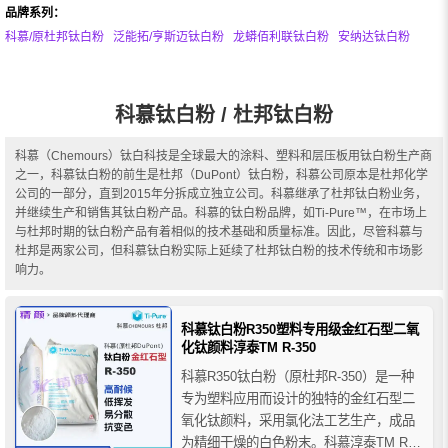
品牌系列：
科慕/原杜邦钛白粉
泛能拓/亨斯迈钛白粉
龙蟒佰利联钛白粉
安纳达钛白粉
科慕钛白粉 / 杜邦钛白粉
科慕（Chemours）钛白科技是全球最大的涂料、塑料和层压板用钛白粉生产商
之一，科慕钛白粉的前生是杜邦（DuPont）钛白粉，科慕公司原本是杜邦化学
公司的一部分，直到2015年分拆成立独立公司。科慕继承了杜邦钛白粉业务，
并继续生产和销售其钛白粉产品。科慕的钛白粉品牌，如Ti-Pure™，在市场上
与杜邦时期的钛白粉产品有着相似的技术基础和质量标准。因此，尽管科慕与
杜邦是两家公司，但科慕钛白粉实际上延续了杜邦钛白粉的技术传统和市场影
响力。
科慕钛白粉R350塑料专用级金红石型二氧
化钛颜料淳泰TM R-350
科慕R350钛白粉（原杜邦R-350）是一种
专为塑料应用而设计的独特的金红石型二
氧化钛颜料，采用氯化法工艺生产，成品
为精细干燥的白色粉末。科慕淳泰TM R-