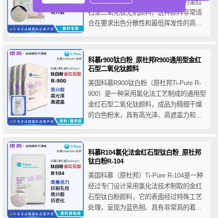
Pure R-101是采用氯化法工艺生产的金红
石型二氧化钛无机颜料，这种颜料非常适
合在要求出色分散性和最低挥发性的高温
塑料应用中使用，科慕R-101钛白粉呈精细
干燥的白色粉末状，它主要是为塑料应用
而设计的，具备高遮盖力、高耐温性、良
科慕r900钛白粉_原杜邦R900通用型金红
好的耐候性和中性的色相，其低水平的表
石型二氧化钛颜料
面...
美国科慕R900钛白粉（原杜邦Ti-Pure R-
900）是一种采用氯化法工艺制成的通用型
金红石型二氧化钛颜料，成品为精细干燥
的白色粉末，具有高光泽、高遮盖力和优
异的分散性，科慕R900钛白粉是通用型室
内用白色无机颜料，适用于室内有光和半
光应用的醇酸聚酯漆，推荐用于内墙建筑
科慕R104氯化法金红石型钛白粉_原杜邦
涂料、室内工业涂料、粉末涂料、卷钢涂
钛白粉R-104
料、集装箱...
美国科慕（原杜邦）Ti-Pure R-104是一种
经过专门设计采用氯化法技术制取的金红
石型钛白粉颜料，它的表面经过特殊工艺
处理，呈现为蓝色相、具有非常高的着色