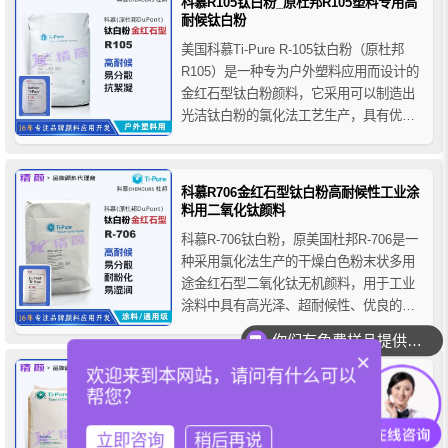
科慕R105钛白粉_原杜邦R105塑料专用高
包膜处理，展现了卓越的白度和遮盖力。
耐候钛白粉
美国科慕Ti-Pure R-105钛白粉（原杜邦
R105）是一种专为户外塑料应用而设计的
金红石型钛白粉颜料，它采用可以制造出
光洁钛白粉的氯化法工艺生产，具有优异
的耐候性能，完美地融合了亮度、中性色
相和适度的着色强度等特点，它的的光学
性能对于室外PVC产品尤为重要，其优异
科慕R706金红石型钛白粉高耐候性工业涂
的性能使颜色调配工作变得十分轻松。
料用二氧化钛颜料
科慕R-706钛白粉，原美国杜邦R-706是一
种采用氯化法生产的干燥白色粉末状多用
途金红石型二氧化钛无机颜料，用于工业
涂料中具有高光泽、超耐候性、优良的分
散性和漆膜固化性等优点。这些优良性质
你们有免费样品提供吗？
使杜邦R-706钛白粉成为一种真正意义上的
×
多用途工业用颜料。
欢迎来到本网站，请问有什么可以
科慕R-101钛白粉塑料用金红石型二氧化钛
帮您？
颜料高耐温耐候钛白粉
科慕R101钛白粉，原美国杜邦DuPont Ti-
立即咨询
稍后再说