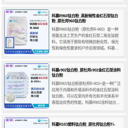
强度和优异的分散性，科慕钛白粉R104对
热塑性材料的表面具有显著的快速润湿效
果，并且在某些特定类型的混合设备中制
科慕R960钛白粉_高耐候性金红石型钛白
备热塑性色母时可以极大提高加工速度。
粉_原杜邦960钛白粉
科慕R960钛白粉（原杜邦R-960）是一种
用氯化法工艺生产的金红石型二氧化钛颜
料，它适用于那些有特殊抗粉化性、保光
性和保色性要求的户外应用领域。科慕钛
白粉R960是精细干燥的白色粉末，除了优
异的外用耐候性外还具有非常好的研磨分
散性。
科慕r902钛白粉_原杜邦r902金红石型涂料
钛白粉
科慕R902钛白粉原杜邦R-902+是一种广泛
应用于内墙和外墙涂料中的金红石型涂料
钛白粉，可以在室内外有光和半光体系中
表现出优秀的性能，科慕R902涂料钛白粉
采用氯化法工艺生产，成品为精细干燥粉
末，特别的配方使之在种类繁多的溶剂体
系和水性体系中均有良好的表现。
科慕R103塑料钛白粉_原杜邦钛白粉Ti-