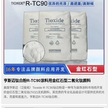
亨斯迈钛白粉R-TC90涂料用金红石型二氧化钛颜料
美国亨斯迈（泛能拓）Tioxide R-TC90钛白粉是一种专为装饰涂料市场而开发
的金红石型二氧化钛(TiO2)无机颜料，其优质的专业化品级设计可提供优异的光
泽，亮度和遮盖力，亨斯迈R-TC90钛白粉...