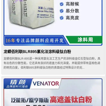
龙蟒佰利联BLR895氯化法涂料级钛白粉
龙蟒佰利联BLR-895是一种采用氯化法工艺生产的涂料级金红石型钛白粉，具
有出色的分散性能，它还具有良好的遮盖力和光泽度，并能提供带有蓝相色调
的明亮白度，佰利联895涂料级钛白粉的表面经过特殊设计的无...