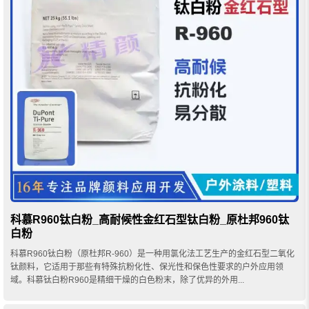
科慕R960钛白粉_高耐候性金红石型钛白粉_原杜邦960钛
白粉
科慕R960钛白粉（原杜邦R-960）是一种用氯化法工艺生产的金红石型二氧化
钛颜料，它适用于那些有特殊抗粉化性、保光性和保色性要求的户外应用领
域。科慕钛白粉R960是精细干燥的白色粉末，除了优异的外用...