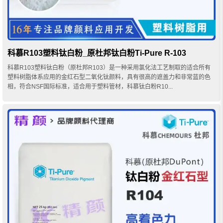
科慕R103塑料钛白粉_原杜邦钛白粉Ti-Pure R-103
科慕R103塑料钛白粉（原杜邦R103）是一种采用氯化法工艺制取的适合所有
塑料树脂体系应用的金红石型二氧化钛颜料，具有很高的遮盖力和非常蓝的色
相，符合NSF国际标准，适合用于塑料管材，科慕钛白粉R10...