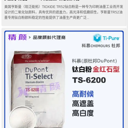
美国亨斯曼（现泛能拓）TIOXIDE TR52钛白粉是一种专为印刷油墨工业而开发
设计的二氧化钛颜料，具有优异的遮盖力，高光泽和低磨损性，亨斯曼TR52油
墨专用钛白粉颜料稳定的性能提供了油墨生产商更广泛...