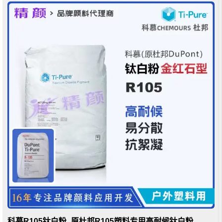
科慕R105钛白粉_原杜邦R105塑料专用高耐候钛白粉