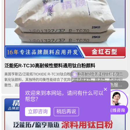
泛能拓R-TC30高耐候性塑料通用钛白粉颜料
美国亨斯迈/泛能拓TIOXIDE R-TC30钛白粉是一种高耐候性的蓝相金红石型二
氧化钛颜料，其独特的均衡性能综合了优异的颜色稳定性、低活性、杰出的分
你们可以提供配色服务吗？
散性、高遮盖力及蓝底色调等。这些性能使它成为许多塑...
×
欢迎来到本网站，请问有什么可以
帮您？
立即咨询
稍后再说