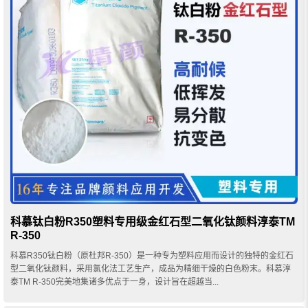
科慕钛白粉R350塑料专用级金红石型二氧化钛颜料淳泰TM
R-350
科慕R350钛白粉（原杜邦R-350）是一种专为塑料应用而设计的独特的金红石
型二氧化钛颜料，采用氯化法工艺生产，成品为精细干燥的白色粉末。科慕淳
泰TM R-350完美地集诸多优点于一身，设计旨在超越当...