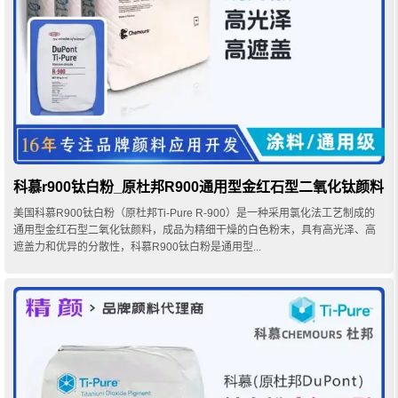
科慕r900钛白粉_原杜邦R900通用型金红石型二氧化钛颜料
美国科慕R900钛白粉（原杜邦Ti-Pure R-900）是一种采用氯化法工艺制成的
通用型金红石型二氧化钛颜料，成品为精细干燥的白色粉末，具有高光泽、高
遮盖力和优异的分散性，科慕R900钛白粉是通用型...