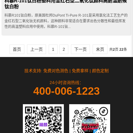
科慕R-101钛白粉塑料用金红石型二氧化钛颜料高耐温耐候
钛白粉
科慕R101钛白粉，原美国杜邦DuPont Ti-Pure R-101是采用氯化法工艺生产的
金红石型二氧化钛无机颜料，这种颜料非常适合在要求出色分散性和最低挥发
性的高温塑料应用中使用，科慕R-101钛...
首页
上一页
1
2
下一页
末页
共
2
页
22
条
技术支持: 免费对色测色 | 免费拿样 | 颜色定制
24小时咨询热线：
400-006-1223