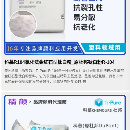
科慕R104氯化法金红石型钛白粉_原杜邦钛白粉R-104
美国科慕（原杜邦）Ti-Pure R-104是一种经过专门设计采用氯化法技术制取的
金红石型钛白粉颜料，它的表面经过特殊工艺处理，呈现为蓝色相、具有非常
高的着色强度和优异的分散性，科慕钛白粉R104对热...