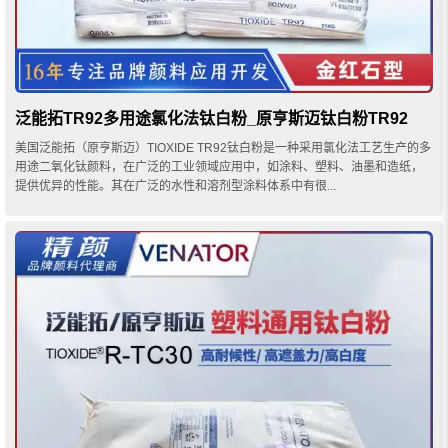
泛能拓TR92多用途氯化法钛白粉_原亨斯迈钛白粉TR92
美国泛能拓（原亨斯迈）TIOXIDE TR92钛白粉是一种采用氯化法工艺生产的多
用途二氧化钛颜料，在广泛的工业领域应用中，如涂料、塑料、油墨和造纸，
提供优异的性能。其在广泛的水性和溶剂型涂料体系中有很...