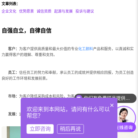
文章列表：
企业文化
优势愿景
诚信资质
起源与发展
投诉与建议
自强自立，自律自信
客户：
为客户提供高质量和最大价值的专业
化工颜料
产品和服务，以真诚和实
力赢得客户的理解、尊重和支持。
员工：
信任员工的努力和奉献，承认员工的成就并提供相应回报，为员工创造
良好的工作环境和发展前景。
市场：
为客户降低采购成本和风险，为客户投资提供切实保障。
你们有免费样品提供吗？
×
欢迎来到本网站，请问有什么可以
发展：
追求永续发展的目标，并把它建立在客户满意的基础上。
帮您？
立即咨询
稍后再说