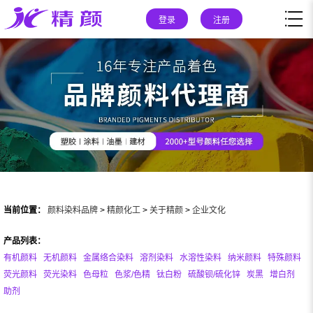
登录
注册
当前位置：
颜料染料品牌
>
精颜化工
>
关于精颜
>
企业文化
产品列表：
有机颜料
无机颜料
金属络合染料
溶剂染料
水溶性染料
纳米颜料
特殊颜料
荧光颜料
荧光染料
色母粒
色浆/色精
钛白粉
硫酸钡/硫化锌
炭黑
增白剂
助剂