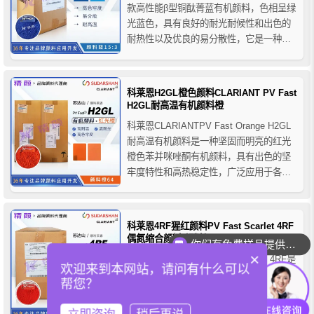
款高性能β型铜酞菁蓝有机颜料，色相呈绿
光蓝色，具有良好的耐光耐候性和出色的
耐热性以及优良的易分散性，它是一种多
功能颜料，适用于几乎所有聚合物，如
PO、PVC 、橡胶、PS 、 ABS、聚甲
醛、PP纤维、PET纤维、PA纤维、PAN纤
科莱恩H2GL橙色颜料CLARIANT PV Fast
维等。
H2GL耐高温有机颜料橙
科莱恩CLARIANTPV Fast Orange H2GL
耐高温有机颜料是一种坚固而明亮的红光
橙色苯并咪唑酮有机颜料，具有出色的坚
牢度特性和高热稳定性，广泛应用于各种
聚合物中着色，推荐用于PO、PVC、橡
胶、PS、ABS、聚氨酮、PP纤维等。
科莱恩4RF猩红颜料PV Fast Scarlet 4RF
偶氮缩合颜料(颜料红242)
你们有免费样品提供吗？
×
科莱恩CLARIANT PV Fast Scarlet 4RF是
欢迎来到本网站，请问有什么可以
一种半透明的偶氮缩合颜料，颜料红242，
帮您？
呈鲜艳猩红色，具有出色的牢度特性，在
热塑性材料中具有良好的分散性，因此对