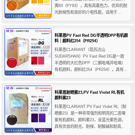
黄83（PY83），具有高着色力、优异的耐
光耐候性和良好的介电性能，适用于
PVC、PUR、橡胶、电缆护套及PAN纤维
等聚合物着色，建议加工温度不超过
200℃，更适用于中低温加工体系。
科莱恩PV Fast Red DG半透明DPP有机颜
料｜颜料红254（PR254）
科莱恩CLARIANT（现苏达山
SUDARSHAN）PV Fast Red DG是一款
半透明的大红色DPP（二酮吡咯并吡咯）
有机颜料，颜料红254（PR254），具有优
异的耐光、耐候、耐热、耐溶剂及耐酸碱
性能，并具备良好的加工稳定性，适用于
PVC、PS、聚烯烃、色母粒、工程塑料及
科莱恩耐晒紫23,PV Fast Violet RL有机
工业涂料、汽车涂料等着色应用。
颜料紫23
科莱恩CLARIANT PV Fast Violet RL（耐
晒紫23）是一种非常强烈和明亮的二恶嗪
紫有机颜料，颜料紫23，呈蓝光紫色调，
具有优良的耐光、耐候、耐酸碱和耐高温
等整体高色牢度水平。推荐与酞菁颜料复