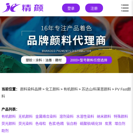
登录
注册
当前位置：
颜料染料品牌
>
化工颜料
>
有机颜料
>
苏达山/科莱恩颜料
>
PV Fast颜
料
产品列表：
有机颜料
无机颜料
金属络合染料
溶剂染料
水溶性染料
纳米颜料
特殊颜料
荧光颜料
荧光染料
色母粒
色浆/色精
钛白粉
硫酸钡/硫化锌
炭黑
增白剂
助剂