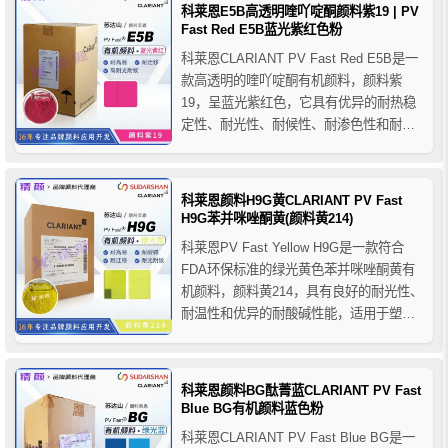
科莱恩E5B高透明喹吖啶酮颜料紫19 | PV
Fast Red E5B蓝光紫红色粉
科莱恩CLARIANT PV Fast Red E5B是一
款高透明的喹吖啶酮有机颜料，颜料紫
19，呈蓝光紫红色，它具有优异的耐热稳
定性、耐光性、耐候性、耐渗色性和耐酸
碱性等整体色牢度性能，相比科莱恩E3B
浓度更高，推荐用于PO、PVC、橡胶、
PS、ABS、PBT、聚氨醋、PP纤维等塑
科莱恩颜料H9G黄CLARIANT PV Fast
料聚合物的着色。
H9G苯并咪唑酮黄(颜料黄214)
科莱恩PV Fast Yellow H9G是一款符合
FDA环保标准的绿光黄色苯并咪唑酮黄有
机颜料，颜料黄214，具有良好的耐光性、
耐温性和优异的耐酸碱性能，适用于塑料
纤维和薄膜等薄制品的应用。推荐用于
PO、PVC、橡胶、聚苯乙烯、ABS、聚甲
醛、聚氨酯、聚丙烯纤维等聚合物。
科莱恩颜料BG酞菁蓝CLARIANT PV Fast
Blue BG有机颜料蓝色粉
科莱恩CLARIANT PV Fast Blue BG是一