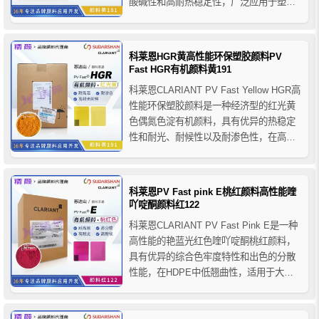
酸碱性和高耐热稳定性，广泛应用于塑料
行业的着色，尤其是用于高温下加工的树
脂体系，推荐用于PO、PVC、橡胶、
PS、ABS、聚甲醛、PBT、聚氨酯、PP
科莱恩HGR黄高性能环保塑胶颜料PV
纤维、PAN纤维等。
Fast HGR有机颜料黄191
科莱恩CLARIANT PV Fast Yellow HGR高
性能环保塑胶颜料是一种经济型的红光黄
色偶氮色淀有机颜料，具有优异的热稳定
性和耐光、耐候性以及耐渗色性，在高密
度聚乙烯中使用无翘曲。其安全性符合美
国FDA及欧洲EN71条例认证。它是二芳基
化合物、联苯胺和铬酸铅颜料的理想替代
科莱恩PV Fast pink E桃红颜料高性能喹
品。推荐应用于PO、PVC、橡胶、P...
吖啶酮颜料红122
科莱恩CLARIANT PV Fast Pink E是一种
高性能的艳蓝光红色喹吖啶酮桃红颜料，
具有优异的综合色牢度特性和出色的分散
性能，在HDPE中低翘曲性，适用于大多
数高端塑料产品应用，推荐用于纤维、薄
膜和薄壁制品以及电缆护套等应用。