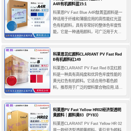
A4R有机颜料蓝15:1
科莱恩PV Fast Blue A4R酞菁蓝颜料是一
种适用于纤维和薄膜应用的高性能红光蓝
色有机颜料，具有非常好的整体色牢度性
能，它是一种通用颜料，可广泛用于大多
数聚合物的着色，推荐用于PO、 PVC、
橡胶、 聚苯乙烯、ABS、聚氨酯、聚丙烯
纤维、PAN纤维等。
科莱恩苝红颜料CLARIANT PV Fast Red
B有机颜料红149
科莱恩CLARIANT PV Fast Red B苝红颜
料是一种具有高纯度和优异色牢度性能的
黄光红色有机颜料。它适合用作着色颜
料，推荐用于广泛的塑料聚合物应用,适用
于PP，PE，PC，PS，PVC，POM，
TPO，TPU，SBC，ABS等聚合物的着
色。
科莱恩PV Fast Yellow HR02经济型透明
黄颜料｜颜料黄83（PY83）
科莱恩CLARIANT PV Fast Yellow HR 02
是一款经济型透明黄颜料，索引号为颜料