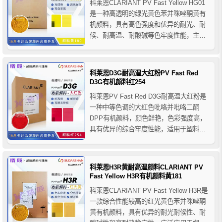
科莱恩CLARIANT PV Fast Yellow HG01
是一种高透明的绿光黄色苯并咪唑酮黄有
机颜料，具有高色强度和优异的耐光、耐
候、耐高温、耐酸碱等色牢度性能，主要
用于塑料行业，适用于PO、PVC、橡胶、
PS、ABS、聚甲醛、PBT、聚氨酯、PP
纤维、PAN纤维等多种聚合物的应用。
科莱恩D3G耐高温大红粉PV Fast Red
D3G有机颜料红254
科莱恩PV Fast Red D3G耐高温大红粉是
一种中等色调的大红色吡咯并吡咯二酮
DPP有机颜料，颜色鲜艳，色彩强度高，
具有优异的综合牢度性能，适用于塑料行
业和印刷油墨行业的应用，在聚烯烃和
PVC中具有良好的色牢度性能，适用于作
为PO和PVC中的着色颜料，还适用于装饰
科莱恩H3R黄耐高温颜料CLARIANT PV
性层压纸的凹版印刷油墨，溶剂和水基包
Fast Yellow H3R有机颜料黄181
装凹版印刷以及...
科莱恩CLARIANT PV Fast Yellow H3R是
一款综合性能较高的红光黄色苯并咪唑酮
黄有机颜料，具有优异的耐光耐候性、耐