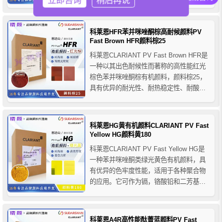
立即咨询
稍后再说
于纤维、薄壁制品以及对分散性有严格要
求的应用领域非常适用，推荐用于PO、
PVC、橡胶、ABS、PBT等聚合物体系的
科莱恩HFR苯并咪唑酮棕高耐候颜料PV
纤维、薄膜、注塑和挤出着色应用...
Fast Brown HFR颜料棕25
科莱恩CLARIANT PV Fast Brown HFR是
一种以其出色耐候性而著称的高性能红光
棕色苯并咪唑酮棕有机颜料，颜料棕25，
具有优异的耐光性、耐热稳定性、耐酸碱
性和耐候性等整体色牢度性能，适用于户
外高要求产品应用，推荐用于PO、PVC
、橡胶、聚甲醛、聚氨酯、PP纤维、PAN
科莱恩HG黄有机颜料CLARIANT PV Fast
纤维等聚合物的着色应用。
Yellow HG颜料黄180
科莱恩CLARIANT PV Fast Yellow HG是
一种苯并咪唑酮类绿光黄色有机颜料，具
有优异的色牢度性能，适用于各种聚合物
的应用。它可作为镉，铬酸铅和二芳基化
物颜料的替代品。
科莱恩A4R高性能酞菁蓝颜料PV Fast