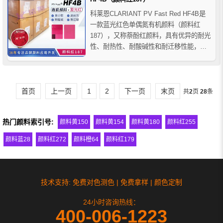
科莱恩CLARIANT PV Fast Red HF4B是
一款蓝光红色单偶氮有机颜料（颜料红
187），又称萘酚红颜料，具有优异的耐光
性、耐热性、耐酸碱性和耐迁移性能，同
时具备良好的分散性能。该产品适合与氧
化铁红复配用于汽车领域人造革着色，并
可应用于电缆护套等领域。推荐用于
PO、PC、PVC、PS、ABS、PBT、聚
首页
上一页
1
2
下一页
末页
共
2
页
28
条
氨...
热门颜料索引号:
颜料黄150
颜料黄154
颜料黄180
颜料红255
颜料蓝28
颜料红272
颜料橙64
颜料红179
技术支持: 免费对色测色 | 免费拿样 | 颜色定制
24小时咨询热线：
400-006-1223