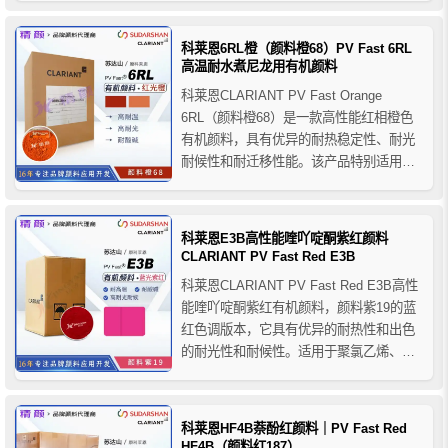
配应用，可经济有效地调配出深蓝及海军
蓝色调，适用于PO、PVC、橡胶、PS、
科莱恩6RL橙（颜料橙68）PV Fast 6RL
聚氨酯、PP纤维及PAN纤维等塑料...
高温耐水煮尼龙用有机颜料
科莱恩CLARIANT PV Fast Orange
6RL（颜料橙68）是一款高性能红相橙色
有机颜料，具有优异的耐热稳定性、耐光
耐候性和耐迁移性能。该产品特别适用于
聚酰胺（PA/尼龙）应用，在高温加工及耐
水煮环境下具有良好的稳定表现，推荐用
于PA、PA纤维及PO、PVC、橡胶、PS、
科莱恩E3B高性能喹吖啶酮紫红颜料
ABS、PC、POM、PBT、聚氨...
CLARIANT PV Fast Red E3B
科莱恩CLARIANT PV Fast Red E3B高性
能喹吖啶酮紫红有机颜料，颜料紫19的蓝
红色调版本，它具有优异的耐热性和出色
的耐光性和耐候性。适用于聚氯乙烯、聚
烯烃、聚苯乙烯、聚对苯二甲酸二丁酯、
聚碳酸酯、聚酰胺纤维、聚丙烯纤维等聚
合物。
科莱恩HF4B萘酚红颜料｜PV Fast Red
HF4B（颜料红187）