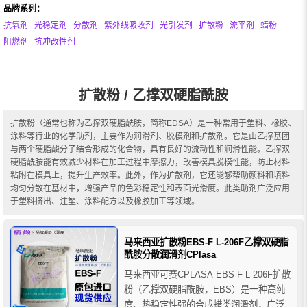
品牌系列：
抗氧剂
光稳定剂
分散剂
紫外线吸收剂
光引发剂
扩散粉
流平剂
蜡粉
阻燃剂
抗冲改性剂
扩散粉 / 乙撑双硬脂酰胺
扩散粉（通常也称为乙撑双硬脂酰胺，简称EDSA）是一种常用于塑料、橡胶、
涂料等行业的化学助剂，主要作为润滑剂、脱模剂和扩散剂。它是由乙撑基团
与两个硬脂酸分子结合形成的化合物，具有良好的流动性和润滑性能。乙撑双
硬脂酰胺能有效减少材料在加工过程中摩擦力，改善模具脱模性能，防止材料
粘附在模具上，提升生产效率。此外，作为扩散剂，它还能够帮助颜料和填料
均匀分散在基材中，增强产品的色彩稳定性和表面光滑度。此类助剂广泛应用
于塑料挤出、注塑、涂料配方以及橡胶加工等领域。
马来西亚扩散粉EBS-F L-206F乙撑双硬脂
酰胺分散润滑剂CPlasa
马来西亚可赛CPLASA EBS-F L-206F扩散
粉（乙撑双硬脂酰胺，EBS）是一种高纯
度、热稳定性强的合成蜡类润滑剂，广泛