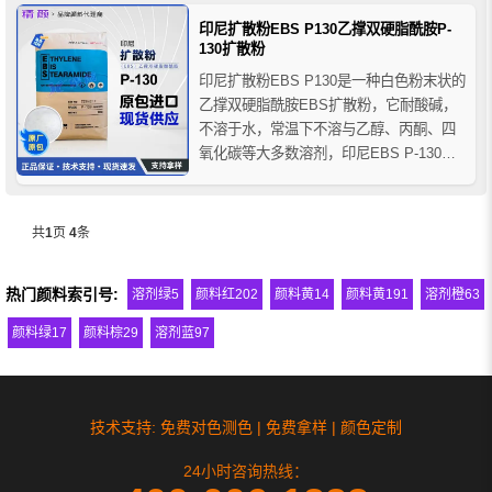
棕油原产地)，由于生产工艺的不同，EB-
印尼扩散粉EBS P130乙撑双硬脂酰胺P-
FF扩散粉耐温性和分散性更好，其最高加
130扩散粉
工温度不...
印尼扩散粉EBS P130是一种白色粉末状的
乙撑双硬脂酰胺EBS扩散粉，它耐酸碱，
不溶于水，常温下不溶与乙醇、丙酮、四
氧化碳等大多数溶剂，印尼EBS P-130扩
散粉溶于热的氯化烃类和芳香烃类溶剂，
冷却时呈沉淀析出或凝胶，在各种工艺里
面都有用到，例如：挤出、吹塑、注塑和
共
1
页
4
条
压延加工等，它在印染、涂料、粘合剂、
金属拉丝、粉末...
热门颜料索引号:
溶剂绿5
颜料红202
颜料黄14
颜料黄191
溶剂橙63
颜料绿17
颜料棕29
溶剂蓝97
技术支持: 免费对色测色 | 免费拿样 | 颜色定制
24小时咨询热线：