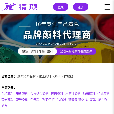
登录
注册
当前位置：
颜料染料品牌
>
化工颜料
>
助剂
>
扩散粉
产品列表：
有机颜料
无机颜料
金属络合染料
溶剂染料
水溶性染料
纳米颜料
特殊颜料
荧光颜料
荧光染料
色母粒
色浆/色精
钛白粉
硫酸钡/硫化锌
炭黑
增白剂
助剂