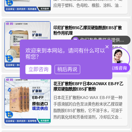
应用于塑料、色母粒、橡胶、涂料、油
墨、金属加工等领域，兼具分散、润滑、
脱模、抗粘和助流平等多重功能，是高分
子加工中常用的多功能扩散粉添加剂。
印尼扩散粉B50乙撑双硬脂酰胺EBS扩散
粉作用机理
你们有免费样品提供吗？
印尼扩散粉B50化学名称叫作EBS乙撑双
×
硬脂酰胺，是一种具有高熔点的硬脆性白
欢迎来到本网站，请问有什么可以
色蜡状化合物，其粉状物滑腻感较强，对
帮您？
80摄氏度以上的热水具有可湿性。乙撑双
硬脂酰胺EBS扩散粉的分子结构具有优良
立即咨询
稍后再说
的润湿和参透能力，对各类颜料和填充剂
粉体有良好的润湿和分散作用，且可应用
花王扩散粉EBFF日本KAOWAX EB-FF乙
于多种聚合物的载体系统。
撑双硬脂酰胺EBS扩散粉
日本花王扩散粉KAO WAX EB-FF是一种
手感滑腻的白色至淡黄色粉末状乙撑双硬
脂酰胺EBS扩散粉，它不溶于水，可溶于
热的氯化烃和芳香烃溶剂，冷却后又会呈
沉淀析出，对酸、碱和水介质稳定，花王
EB-FF生产工厂是在马来西亚(硬脂酸原料