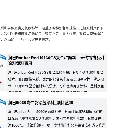
酸铋和各种复合无机颜料等，涵盖了各种颜色和规格，无机颜料具有很
域。我们的无机颜料品质优良、现货充足、量大优惠，欢迎大家选购和
方，以满足不同行业和客户的需求。
润巴Ranbar Red I4130GS复合红颜料｜替代铅铬系列
涂料塑料通用
润巴Ranbar Red I4130GS复合红颜料采用有机与无机颜料复合
技术，兼具鲜艳色彩、优异的综合色牢度及长期稳定性，满足现
代工业对环保型着色材料的需求，可广泛应用于涂料、塑料及色
母粒着色，是传统铅铬系列红色颜料的理想替代方案。
润巴I5060高性能钴蓝颜料_颜料蓝28
润巴Ranbar Blue I5060钴蓝颜料是一种基于氧化钴和氧化铝的
红光蓝色高性能复合无机颜料，索引号为颜料蓝28，其耐热性可
达1000℃，该钴蓝颜料可以与高性能有机颜料组合成不透明遮光