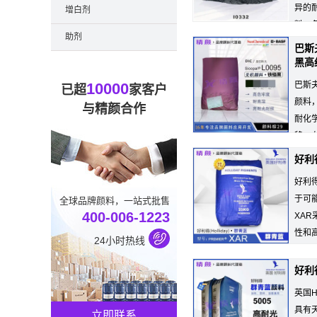
异的
增白剂
料、色
助剂
巴斯夫
黑高
10000
巴斯
已超
家客户
颜料
与精颜合作
耐化
移，
想黑色无机...
好利
好利
于可
全球品牌颜料，一站式批售
400-006-1223
XA
性和
24小时热线
好利得
英国H
具有
立即联系