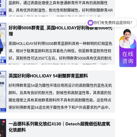
蓝颜料，通过表面处理使之具有普通群青所不具有的高耐酸性
能，具有优异的耐温性、耐光性和耐酸碱性，好利得耐酸群青AR
适合用于在酸性条件下的PVC和其他聚合物系统中的应用。
你们有免费样品提供吗？
好利得5008群青蓝_英国HOLLIDAY好利得群青5008代
理
英国HOLLIDAY好利得5008群青蓝颜料具有一种鲜明的红相蓝色
调，相对于酞菁蓝颜料而言其着色力稍低，但是群青蓝耐热性较
好，其耐热性可达350℃左右，好利得群青5008具有优良的耐光
耐候性、耐迁移性、耐碱性和耐多种化学品，但不耐酸，好利
英国好利得HOLLIDAY 54耐酸群青蓝颜料
好利得群青蓝54是为酸性环境应用而设计的高耐酸性的蓝色无机
颜料，且具有良好的耐光性、耐候性和高耐温性等，其表面的包
膜处理使之具有其他群青颜料所不具有的高耐酸性能，这些特点
使好利得群青蓝54适合用于酸性条件下和户外高要求的产品中，
适用于尼龙产...
一品德科系列氧化铁红4130｜Detech超微细低粘度氧
化铁颜料