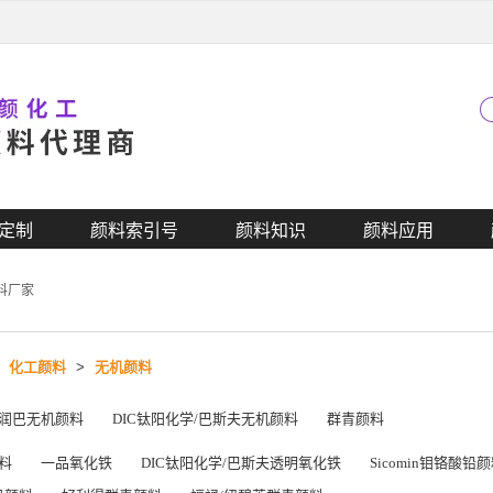
定制
颜料索引号
颜料知识
颜料应用
料厂家
>
化工颜料
>
无机颜料
润巴无机颜料
DIC钛阳化学/巴斯夫无机颜料
群青颜料
料
一品氧化铁
DIC钛阳化学/巴斯夫透明氧化铁
Sicomin钼铬酸铅