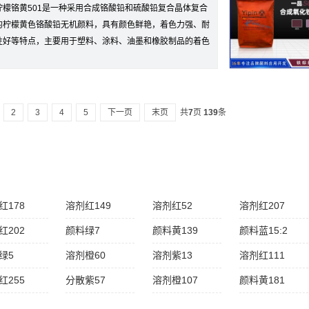
柠檬铬黄501是一种采用合成铬酸铅和硫酸铅复合晶体复合
的柠檬黄色铬酸铅无机颜料，具有颜色鲜艳，着色力强、耐
性好等特点，主要用于塑料、涂料、油墨和橡胶制品的着色
2
3
4
5
下一页
末页
共
7
页
139
条
红178
溶剂红149
溶剂红52
溶剂红207
红202
颜料绿7
颜料黄139
颜料蓝15:2
绿5
溶剂橙60
溶剂紫13
溶剂红111
红255
分散紫57
溶剂橙107
颜料黄181