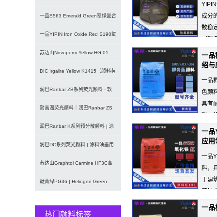
YIP
U02/U03
成分
一品S563 Emerald Green翠绿复合
散稳
颜料 | 水
一品YIPIN Iron Oxide Red S190氧
（彩
（PVC/...
化铁
苏达山Novoperm Yellow HG 01-
一品群
绍与
CN09｜
DIC Irgalite Yellow K1415（颜料黄
一品群
1
润巴Ranbar ZB系列荧光颜料 - 软
色颜料
具有
塑料用高亮度易分散
耐高温荧光颜料｜润巴Ranbar ZS
料、
系列280℃塑料用无甲
润巴Ranbar K系列预分散颜料 | 涂
一品Y
应用
料和油墨用高透明纳
润巴DC系列荧光颜料 | 涂料油墨用
一品Y
高性能耐强溶剂荧光颜料
苏达山Graphtol Carmine HF3C高
料，
于建
透明蓝光红
酞菁绿PG36 | Heliogen Green
其技
K9362
一品
热门颜料标签