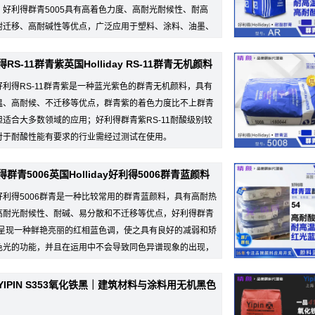
，好利得群青5005具有高着色力度、高耐光耐候性、耐高
耐迁移、高耐碱性等优点，广泛应用于塑料、涂料、油墨、
.
RS-11群青紫英国Holliday RS-11群青无机颜料
好利得RS-11群青紫是一种蓝光紫色的群青无机颜料，具有
温、高耐候、不迁移等优点，群青紫的着色力度比不上群青
但适合大多数领域的应用；好利得群青紫RS-11耐酸级别较
对于耐酸性能有要求的行业需经过测试在使用。
得...
群青5006英国Holliday好利得5006群青蓝颜料
好利得5006群青是一种比较常用的群青蓝颜料，具有高耐热
高耐光耐候性、耐碱、易分散和不迁移等优点，好利得群青
06呈现一种鲜艳亮丽的红相蓝色调，使之具有良好的减弱和矫
色光的功能，并且在运用中不会导致同色异谱现象的出现，
作...
YIPIN S353氧化铁黑｜建筑材料与涂料用无机黑色