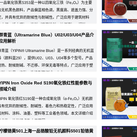
IN一品氧化铁黑S353是一种以四氧化三铁（Fe₃O₄）为主要
的无机黑色颜料，产品偏蓝相色调，黑度高、遮盖力强、分
定，并具有优异的耐候性与耐碱性。广泛应用于建筑材料
色水泥、透水砖）、涂料（建筑涂料、地坪漆）、塑料
青蓝（Ultramarine Blue）U02/U03/U04产品介
应用解析
青蓝（YIPIN® Ultramarine Blue）是一系列经典的无机蓝
（颜料蓝29），提供U02、U03、U04等多个型号。产品
耐热、耐候耐碱、不迁移、环保无毒等特点，广泛应用于塑
涂料、油墨、橡胶、洗涤剂等领域。本文...
IPIN Iron Oxide Red S190氧化铁红性能参数与
领域介绍
IPIN 氧化铁红S190是一种合成氧化铁（α-Fe₂O₃）无机颜
具有优异的耐候性、耐碱性、着色力和热稳定性，广泛应用
筑材料、涂料、油墨、塑料等工业着色领域。本文详细介绍
术参数、性能特点及应用范围。
柠檬铬黄501上海一品铬酸铅无机颜料S501铅铬黄