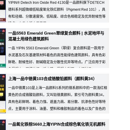
YIPIN® Detech Iron Oxide Red 4130是一品颜料旗下DETECH
德科系列超微细低粘度氧化铁红颜料（Pigment Red 101），具
有粒径细、分散速度快、低粘度、综合色相稳定及优异耐候性等
特点。产品广泛应用于工...
一品S563 Emerald Green翠绿复合颜料 | 水泥地坪与
混凝土用绿色建筑颜料
一品 YIPIN S563 Emerald Green（翠绿）复合颜料是一款用于
水泥基及石灰基建筑材料着色的高性能绿色建筑颜料，具有色彩
鲜艳、耐候性好、耐碱稳定及分散性优异等特点。广泛应用于彩
色混凝土、压模地坪、透水砖、混凝土彩瓦、水泥制品...
上海一品中铬黄103合成铬酸铅颜料（颜料黄34）
一品中铬黄103是上海一品颜料S系列的铬系颜料中的一款浅红相
黄色的合成铬酸铅颜料，又叫铅铬黄颜料，索引号为颜料黄34，
具有色彩鲜明、着色力强、遮盖力高、易分散、抗渗色性好等特
点，主要用于涂料、油墨、塑料和橡胶制品的着色以及广告色的
制造等。
一品氧化铁棕S660上海YIPIN合成棕色氧化铁无机颜料