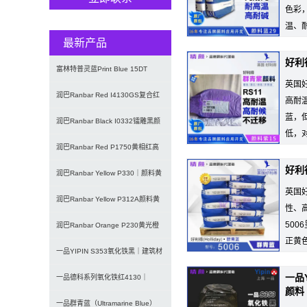
色彩
温、
最新产品
皮革..
好利得
富林特普灵蓝Print Blue 15DT
英国
7072酞菁蓝颜
润巴Ranbar Red I4130GS复合红
高耐
蓝，
颜料｜替代铅铬
润巴Ranbar Black I0332镭雕黑颜
低，
料｜激光打印
润巴Ranbar Red P1750黄相红高
好利得
性能DPP有机颜
润巴Ranbar Yellow P330｜颜料黄
英国
3（PY3）
润巴Ranbar Yellow P312A颜料黄
性、
50
12｜双偶氮
润巴Ranbar Orange P230黄光橙
正黄
有机颜料｜颜料
一品YIPIN S353氧化铁黑｜建筑材
其提白
一品
料与涂料用无机黑色颜
一品德科系列氧化铁红4130｜
颜料
Detech超微细低粘度氧化铁
一品群青蓝（Ultramarine Blue）