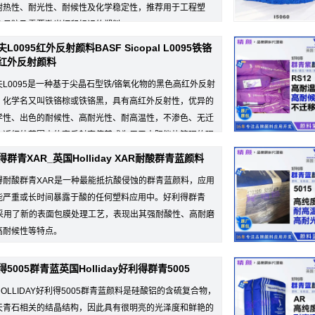
耐热性、耐光性、耐候性及化学稳定性，推荐用于工程塑
母粒及需要激光打印标识的塑料...
L0095红外反射颜料BASF Sicopal L0095铁铬
红外反射颜料
夫L0095是一种基于尖晶石型铁/铬氧化物的黑色高红外反射
，化学名又叫铁铬棕或铁铬黑，具有高红外反射性，优异的
学性、出色的耐候性、高耐光性、耐高温性，不渗色、无迁
在近红外范围内的高反射率使其成为用于太阳能热管理的理
得群青XAR_英国Holliday XAR耐酸群青蓝颜料
得耐酸群青XAR是一种最能抵抗酸侵蚀的群青蓝颜料，应用
能严重或长时间暴露于酸的任何塑料应用中。好利得群青
R采用了新的表面包膜处理工艺，表现出其强耐酸性、高耐磨
高耐候性等特点。
5005群青蓝英国Holliday好利得群青5005
OLLIDAY好利得5005群青蓝颜料是硅酸铝的含硫复合物，
天青石相关的结晶结构，因此具有很明亮的光泽度和鲜艳的