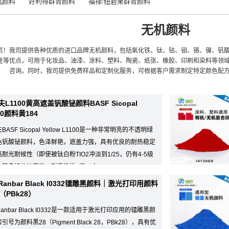
无机颜料
好利得群青颜料
福禄/纽碧莱群青颜料
无机颜料
页！我司提供各种优质的进口品牌无机颜料，包括氧化铁、钛、钴、钼、铬、镍、钒
性等优点，可用于化妆品、油漆、涂料、塑料、陶瓷、纸张、橡胶、印刷和染料等领
咨询。同时，我司提供免费样品和定制化服务，可根据客户需求制定特定颜色配
L1100黄高遮盖钒酸铋颜料BASF Sicopal
00颜料黄184
BASF Sicopal Yellow L1100是一种非常明亮的不透明绿
色钒酸铋颜料，色泽鲜艳，遮盖力强，具有优良的耐热稳定
耐光耐候性（即使被钛白粉TIO2冲淡到1/25，仍有4-5级
和良好的流变性，耐重涂性5级，主...
anbar Black I0332镭雕黑颜料｜激光打印用颜料
（PBk28）
anbar Black I0332是一款适用于激光打印应用的镭雕黑颜
引号为颜料黑28（Pigment Black 28，PBk28），具有优