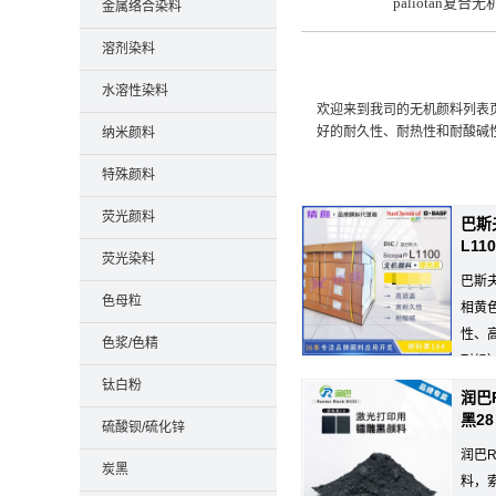
paliotan复合
金属络合染料
溶剂染料
水溶性染料
欢迎来到我司的无机颜料列表
好的耐久性、耐热性和耐酸碱
纳米颜料
特殊颜料
荧光颜料
巴斯夫
L11
荧光染料
巴斯夫
色母粒
相黄
性、高
色浆/色精
耐候）
钛白粉
润巴R
黑28
硫酸钡/硫化锌
润巴R
炭黑
料，索