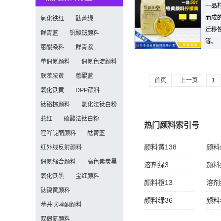
一品
而成
氧化铁红
酞菁绿
迁移
群青蓝
钒酸铋颜料
等。
蒽醌染料
群青紫
单偶氮颜料
偶氮色淀颜料
联苯胺黄
蒽醌蓝
首页
上一页
1
氧化铁黄
DPP颜料
钛铬棕颜料
氯化法钛白粉
苝红
硫酸法钛白粉
热门颜料索引号
喹吖啶酮颜料
酞菁蓝
颜料黄138
颜料
红外线反射颜料
偶氮缩合颜料
高色素炭黑
溶剂绿3
颜料
氧化铁黑
宝红颜料
颜料橙13
溶剂
钛镍黄颜料
颜料绿36
颜料
苯并咪唑酮颜料
双偶氮颜料