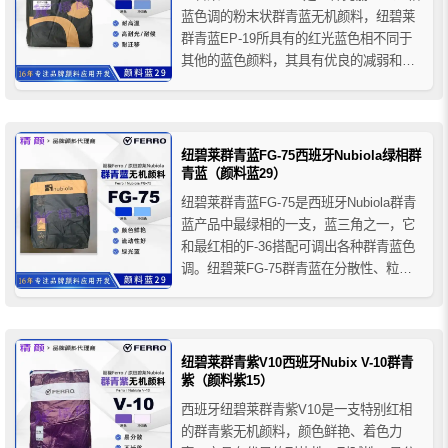
蓝色调的粉末状群青蓝无机颜料，纽碧莱
群青蓝EP-19所具有的红光蓝色相不同于
其他的蓝色颜料，其具有优良的减弱和矫
正黄色光的功能，并且在运用中不会导致
同色异谱现象的出现。其增白作用普遍应
用在塑料，油漆，洗涤剂等应用领域中。
纽碧莱群青蓝FG-75西班牙Nubiola绿相群
青蓝（颜料蓝29）
纽碧莱群青蓝FG-75是西班牙Nubiola群青
蓝产品中最绿相的一支，蓝三角之一，它
和最红相的F-36搭配可调出各种群青蓝色
调。纽碧莱FG-75群青蓝在分散性、粒径
分布和杂质含量等性能上比传统系列群青
更具优势，在群青蓝中，拥有极度的色彩
与色调特性，并且具有较高的着色力。
纽碧莱群青紫V10西班牙Nubix V-10群青
紫（颜料紫15）
西班牙纽碧莱群青紫V10是一支特别红相
的群青紫无机颜料，颜色鲜艳、着色力