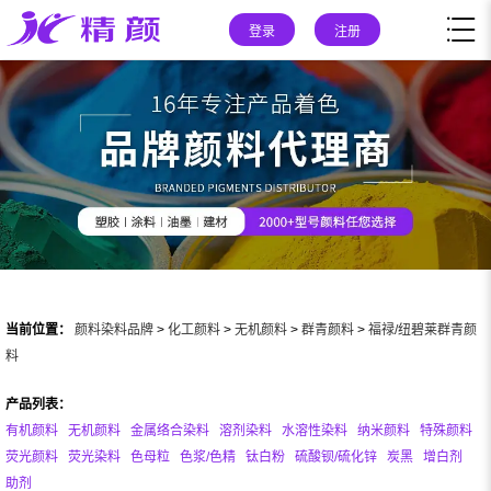
登录
注册
当前位置：
颜料染料品牌
>
化工颜料
>
无机颜料
>
群青颜料
>
福禄/纽碧莱群青颜
料
产品列表：
有机颜料
无机颜料
金属络合染料
溶剂染料
水溶性染料
纳米颜料
特殊颜料
荧光颜料
荧光染料
色母粒
色浆/色精
钛白粉
硫酸钡/硫化锌
炭黑
增白剂
助剂