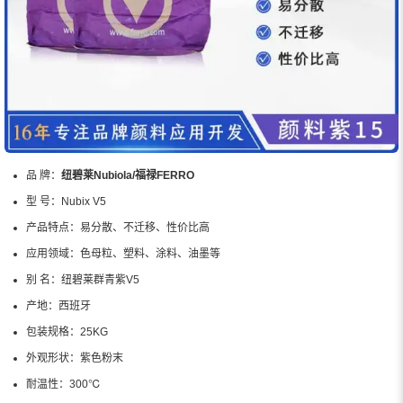
品 牌：
纽碧莱Nubiola/福禄FERRO
型 号：
Nubix V5
产品特点：
易分散、不迁移、性价比高
应用领域：
色母粒、塑料、涂料、油墨等
别 名：
纽碧莱群青紫V5
产地：
西班牙
包装规格：
25KG
外观形状：
紫色粉末
耐温性：
300℃