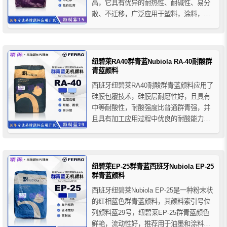
高，它具有优异的耐热性、耐碱性、易分
散、不迁移，广泛应用于塑料，涂料，油
墨，化妆品等领域。
纽碧莱RA40群青蓝Nubiola RA-40耐酸群
青蓝颜料
西班牙纽碧莱RA40耐酸群青蓝颜料应用了
硅膜包覆技术，硅膜层耐磨性好，且具有
中等耐酸性，耐酸强度比普通群青强，并
且具有加工应用过程中优良的耐酸能力、
耐候性、易分散性等，在挤出、注塑、吹
膜等加工过程中能保留群青的原有特性。
广泛适用于塑料、涂料、油墨等行业。
纽碧莱EP-25群青蓝西班牙Nubiola EP-25
群青蓝颜料
西班牙纽碧莱Nubiola EP-25是一种粉末状
的红相蓝色群青蓝颜料，其颜料索引号位
列颜料蓝29号，纽碧莱EP-25群青蓝颜色
鲜艳，流动性好，推荐用于油墨和涂料行