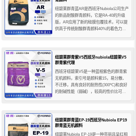
纽碧莱群青蓝AR是西班牙Nubiola公司生产
的新品耐酸群青颜料，它是RA-40的升级
版，AR应用了新的硅膜包覆技术，可以提
供高于传统耐酸群青颜料40%的着色力，
并且具有在应用加工过程中较高的耐酸能
力和耐候性，它很容易分散，硅膜层很耐
磨，在挤出、注塑、吹膜等加工过程中能
良好的保留群青的原有特性。适用于塑料
纽碧莱群青紫V5西班牙nubiola纽碧莱V5
产品，特别是在...
群青紫代理
西班牙纽碧莱V5是一种蓝相紫色的群青紫
无机颜料，索引号是颜料紫15，易分散、
不迁移，具有良好的耐热性(300ºC)和良好
的耐碱性能（弱碱），较高的性价比可替
代好利得群青5011。纽碧莱群青紫V5广泛
应用于色母粒、塑料、油漆、油墨、粉末
涂料、预分散颜料、鞋材橡胶、美术颜料
等着色领域。
纽碧莱群青蓝EP-19西班牙Nubiola EP19
群青蓝无机颜料
纽碧莱Nubiola EP-19是一种亮丽且呈红相