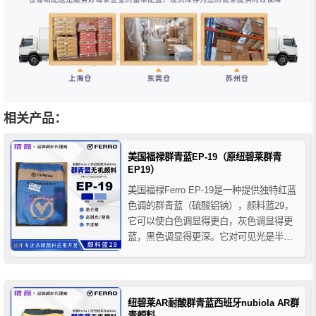
相关产品：
美国福禄群青蓝EP-19（原纽碧莱群青
EP19）
美国福禄Ferro EP-19是一种提供独特红蓝
色调的群青蓝（硫酸铝钠），颜料蓝29，
它可以使白色调显得更白，灰色调显得更
蓝，黑色调显得更深。它对可见光是半透
明的，对近红外(“冷颜料”)是透明的。福禄
EP19群青颜料的特性包括易于分散和出色
的尺寸稳定性，不会产生翘曲或收缩。
纽碧莱AR耐酸群青蓝西班牙nubiola AR群
青颜料