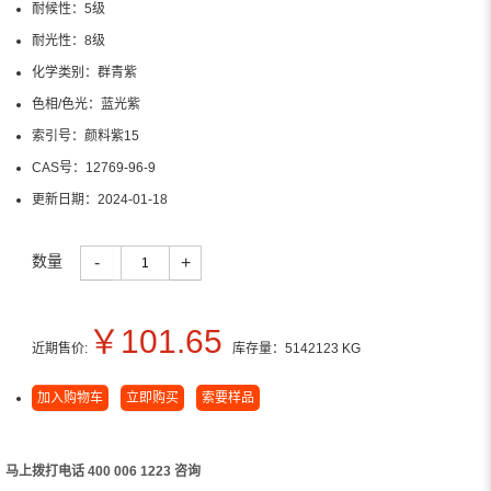
耐候性：
5级
耐光性：
8级
化学类别：
群青紫
色相/色光：
蓝光紫
索引号：
颜料紫15
CAS号：
12769-96-9
更新日期：
2024-01-18
数量
-
+
￥
101.65
近期售价:
库存量：
5142123
KG
加入购物车
立即购买
索要样品
马上拨打电话 400 006 1223 咨询