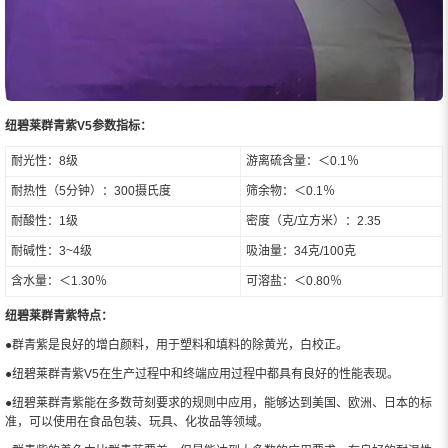
纽碧莱群青紫V5参数指标：
耐光性：8级
游离硫含量：＜0.1％
耐热性（5分钟）：300摄氏度
筛余物：＜0.1％
耐酸性：1级
密度（克/立方米）：2.35
耐碱性：3~4级
吸油量：34克/100克
含水量：＜1.30％
可溶盐：＜0.80％
纽碧莱群青紫特点：
●群青紫是良好的增白颜料，用于塑料和填料的除黄光，白校正。
●纽碧莱群青紫V5在生产过程中和终端应用过程中都具有良好的性能表现。
●纽碧莱群青紫能在多数苛刻要求的规则中应用，能够达到美国、欧洲、日本的标
准，可以使用在食品包装、玩具、化妆品等领域。