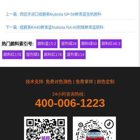
气味和味道敏感的塑料（包括工程聚合
物）应用，如食品、饮料、医疗和化妆品
上一篇 : 西班牙进口纽碧莱Nubiola GP-58群青蓝无机颜料
包装，以及汽车内饰等，其符合汽车内饰
件VOC环保要求。
下一篇 : 纽碧莱RA40群青蓝Nubiola RA-40耐酸群青蓝颜料
热门颜料索引号:
颜料蓝15:2
溶剂绿28
颜料绿50
颜料红48:3
颜料红170
溶剂绿3
颜料红176
溶剂黄114
技术支持: 免费对色测色 | 免费拿样 | 颜色定制
24小时咨询热线：
400-006-1223