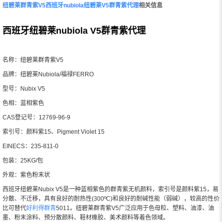
纽碧莱群青紫V5西班牙nubiola纽碧莱V5群青紫代理
相关信息
西班牙纽碧莱nubiola V5群青紫代理
名称：纽碧莱群青紫V5
品牌：纽碧莱Nubiola/福禄FERRO
型号：Nubix V5
色相：蓝相紫色
CAS登记号：12769-96-9
索引号：颜料紫15、Pigment Violet 15
EINECS：235-811-0
包装：25KG/包
外观：紫色粉末状
西班牙纽碧莱Nubix V5是一种蓝相紫色的群青紫无机颜料，索引号是颜料紫15，易
分散、不迁移，具有良好的耐热性(300ºC)和良好的耐碱性能（弱碱），较高的性价
比可替代
好利得群青
5011。纽碧莱群青紫V5广泛应用于色母粒、塑料、油漆、油
墨、粉末涂料、预分散颜料、鞋材橡胶、美术颜料等着色领域。