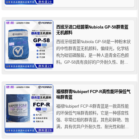
业。纽碧莱EP-25群青蓝具有一种亮丽鲜
艳的红色调蓝色，使之具有优良的减弱和
矫正黄色光的功能，并且在运用中不会导
致同色异谱现象的出现。
西班牙进口纽碧莱Nubiola GP-58群青蓝
无机颜料
西班牙纽碧莱Nubiola GP-58是一种粉末状
的中性群青蓝无机颜料，偏绿光，化学结
构为硅铝磷酸盐，是一种人造青金石色颜
料。GP-58具有良好的户外耐久性、耐光
性、热稳定性、不分解、不迁移等优点，
该产品是包括塑料在内的一般应用的基础
系列产品，色相与英国好利得05号群青接
近（可替代好利得5005）。其增白作用普
福禄群青Nubiperf FCP-R高性能环保低气
遍应用在...
味群青蓝
福禄Nubiperf FCP-R群青蓝是一款高性能
的环保低气味群青颜料，它是一种感官性
强、非常红相的群青蓝，其色彩鲜艳、饱
满，具有优异户外耐久性、耐光性和耐热
稳定性，不渗色，不迁移，特别适用于对