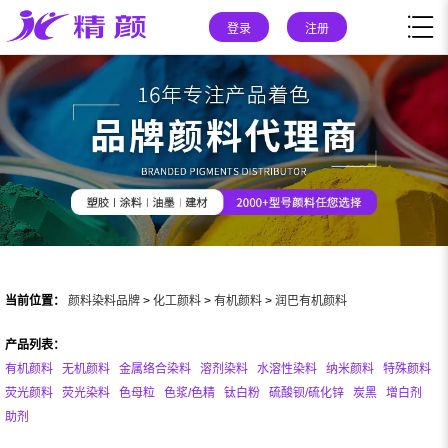
登录
注册
当前位置：
颜料染料品牌
>
化工颜料
>
有机颜料
>
润巴有机颜料
产品列表：
有机颜料
无机颜料
金属络合染料
溶剂染料
水溶性染料
纳米颜料
特殊颜料
荧光颜料
荧光染料
色母粒
色浆/色精
钛白粉
硫酸钡/硫化锌
炭黑
增白剂
助剂