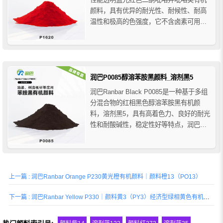
颜料，具有优异的耐光性、耐候性、耐高
温性和极高的色强度，它不含卤素可用于
3C行业，润巴P1620高性能DPP颜料红推
荐用于溶剂型涂料和水性涂料，聚氯乙
烯、聚烯烃、聚丙烯纤维等塑料，溶剂型
油墨、水性油墨、UV油墨等。
润巴P0085醇溶苯胺黑颜料_溶剂黑5
润巴Ranbar Black P0085是一种基于多组
分混合物的红相黑色醇溶苯胺黑有机颜
料，溶剂黑5，具有高着色力、良好的耐光
性和耐酸碱性，稳定性好等特点，润巴
P0085醇溶苯胺黑颜料不溶于水，溶于苯
和甲苯，当溶于甲醇或乙醇呈蓝光黑色，
特别容易溶于油酸和硬脂酸，广泛用于塑
料、橡胶、绝缘胶木、马克笔油、复写
上一篇 : 润巴Ranbar Orange P230黄光橙有机颜料｜颜料橙13（PO13）
纸、皮鞋油等产...
下一篇 : 润巴Ranbar Yellow P330｜颜料黄3（PY3）经济型绿相黄色有机颜料