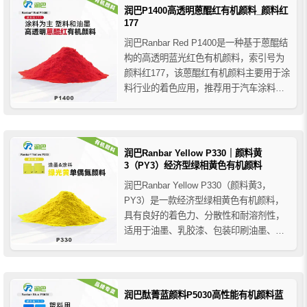
广泛应用于各种塑料、涂料和油墨行业的
润巴P1400高透明蒽醌红有机颜料_颜料红
着色...
177
润巴Ranbar Red P1400是一种基于蒽醌结
构的高透明蓝光红色有机颜料，索引号为
颜料红177，该蒽醌红有机颜料主要用于涂
料行业的着色应用，推荐用于汽车涂料
（OEM和汽车修补漆）、装饰涂料、工业
涂料、粉末涂料、卷材涂料、特种涂料和
各种树脂膜的涂层等。
润巴Ranbar Yellow P330｜颜料黄
3（PY3）经济型绿相黄色有机颜料
润巴Ranbar Yellow P330（颜料黄3，
PY3）是一款经济型绿相黄色有机颜料，
具有良好的着色力、分散性和耐溶剂性，
适用于油墨、乳胶漆、包装印刷油墨、印
花色浆及普通橡胶制品等工业着色领域。
润巴酞菁蓝颜料P5030高性能有机颜料蓝