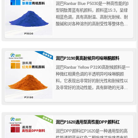
润巴Ranbar Blue P5030是一种高性能的β
型铜酞菁蓝有机颜料，颜料蓝15:3，呈绿
相蓝色调，具有高耐温、高耐光耐候、耐
酸碱和对各种溶剂的高耐受性等整体色牢
度性能，润巴P5030酞菁蓝颜料主要用于
塑料领域的着色应用，推荐用于纺丝色
母、PE/PP、PVC、ABS、PS、PC、
PAN、乙酸纤维素等，​也可用于油墨...
润巴P3190黄高耐候异吲哚啉酮颜料
润巴Ranbar Yellow P3190高耐候颜料是一
种微红相黄色调的半透明异吲哚啉酮颜
料，它表现出非常好的耐光性和耐候性以
及非常好的流动性能，具有鲜艳的光泽度
和高色强度，润巴P3190高耐候异吲哚啉
酮颜料黄主要用于涂料领域的着色应用，
推荐用于汽车涂料（原厂漆和修补漆）、
工业涂料、卷材涂料、粉末涂料和装饰涂
料等。
润巴P1620通用型高性能DPP颜料红
润巴DPP颜料红P1620是一种通用型的高
性能透明蓝光红色二酮吡咯并吡咯类有机