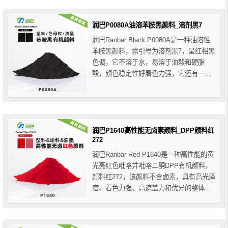
般，仅适用于低温工艺的塑料产品着色。
润巴P0080A油溶苯胺黑颜料_溶剂黑7
润巴Ranbar Black P0080A是一种油溶性
苯胺黑颜料，索引号为溶剂黑7，呈红相黑
色调，它不溶于水，易溶于油酸和硬脂
酸，颜色稳定性好着色力强，它还有一个
特殊的好处是结晶延迟效应，这与炭黑相
比降低了再结晶温度，这种延迟提供了光
滑的表面和更深的黑色调。
润巴P1640高性能无卤素颜料_DPP颜料红
272
润巴Ranbar Red P1640是一种高性能的黄
光亮红色吡咯并吡咯二酮DPP有机颜料，
颜料红272，该颜料不含卤素，具有高光泽
度、着色力强、高遮盖力和优异的整体色
牢度性能，润巴P1640高性能无卤颜料红
在艳丽的红色调区域具有良好的应用价
值，在塑料应用中耐热稳定性可达300度，