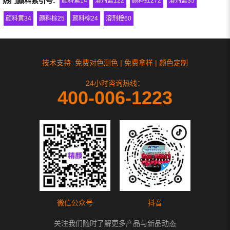
热门颜料索引号:
颜料紫14
溶剂蓝122
颜料红272
溶剂蓝35
颜料黄34
颜料棕25
颜料棕24
溶剂橙60
技术支持: 免费对色测色 | 免费拿样 | 颜色定制
24小时咨询热线：
400-006-1223
微信公众号
抖音
关注我们随时了解更多产品与新品动态