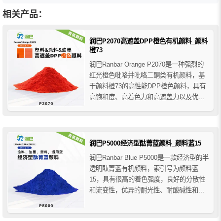
相关产品：
润巴P2070高遮盖DPP橙色有机颜料_颜料
橙73
润巴Ranbar Orange P2070是一种强烈的
红光橙色吡咯并吡咯二酮类有机颜料，基
于颜料橙73的高性能DPP橙色颜料，具有
高饱和度、高着色力和高遮盖力以及优异
的耐光耐候性等牢度性能，润巴P2070橙
DPP颜料是含铅颜料的最佳替代品种之
一，可广泛应用于涂料、塑料和油墨领域
的着色。
润巴P5000经济型酞菁蓝颜料_颜料蓝15
润巴Ranbar Blue P5000是一款经济型的半
透明酞菁蓝有机颜料，索引号为颜料蓝
15，具有很高的着色强度，良好的分散性
和流变性，优异的耐光性、耐酸碱性和耐
溶剂性，润巴P5000酞菁蓝颜料在塑料着
色应用中耐迁移性非常好，但是耐热性一