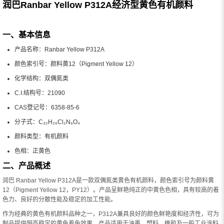
润巴Ranbar Yellow P312A经济型黄色有机颜料
一、基本信息
产品名称：Ranbar Yellow P312A
颜色索引号：颜料黄12（Pigment Yellow 12）
化学结构：双偶氮类
C.I.结构号：21090
CAS登记号：6358-85-6
分子式：C₃₂H₂₆Cl₂N₆O₄
颜料类型：有机颜料
色相：正黄色
二、产品概述
润巴 Ranbar Yellow P312A是一款双偶氮类黄色有机颜料，颜色索引号为颜料黄
12（Pigment Yellow 12，PY12）。产品呈鲜艳纯正的中黄色色相，具有较高的着
色力、良好的分散性能及稳定的加工性能。
作为经典的黄色有机颜料品种之一，P312A兼具良好的颜色鲜艳度和经济性，可为
制品提供明亮稳定的黄色着色效果。产品适用于油墨、塑料、橡胶及一般工业涂料