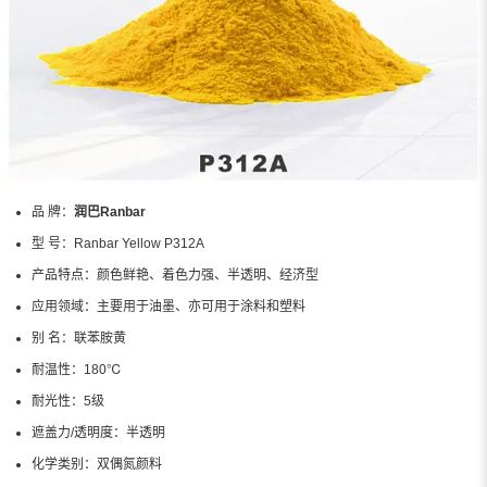
品 牌：
润巴Ranbar
型 号：
Ranbar Yellow P312A
产品特点：
颜色鲜艳、着色力强、半透明、经济型
应用领域：
主要用于油墨、亦可用于涂料和塑料
别 名：
联苯胺黄
耐温性：
180℃
耐光性：
5级
遮盖力/透明度：
半透明
化学类别：
双偶氮颜料