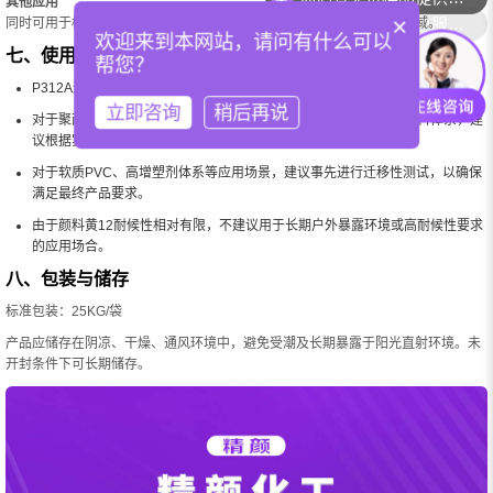
你们可以提供配色服务吗？
其他应用
×
同时可用于橡胶制品、合成革、印花浆料、文教用品及其它工业着色领域。
欢迎来到本网站，请问有什么可以
七、使用建议
帮您？
P312A适用于大多数室内及一般工业着色应用。
立即咨询
稍后再说
对于聚丙烯（PP）、高密度聚乙烯（HDPE）等加工温度较高的塑料体系，建
议根据实际加工温度进行应用测试。
对于软质PVC、高增塑剂体系等应用场景，建议事先进行迁移性测试，以确保
满足最终产品要求。
由于颜料黄12耐候性相对有限，不建议用于长期户外暴露环境或高耐候性要求
的应用场合。
八、包装与储存
标准包装：25KG/袋
产品应储存在阴凉、干燥、通风环境中，避免受潮及长期暴露于阳光直射环境。未
开封条件下可长期储存。