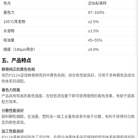
色光
近似标准样
着色力
97–103%
105℃挥发物
≤2.5%
水溶物
≤1.5%
吸油量
45–55%
细度（180μm筛余）
≤5.0%
五、产品特点
鲜艳纯正的黄色色相
润巴P312A呈现鲜艳明亮的中黄色色相，综合色性能良好，可用于多种黄色及综合
色体系的调配。
着色力较高
产品具有较高的着色强度，在较低添加量下即可获得理想的着色效果，有助于提高
配方效率。
分散性能良好
颜料颗粒细腻，在油墨、塑料及一般工业着色体系中易于分散，有利于获得均匀稳
定的颜色表现。
加工性能良好
P312A具有良好的加工适应性，在部分油墨体系中可保持较低的体系粘度和良好的