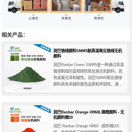
相关产品：
润巴铬绿颜料SMM5耐高温氧化铬绿无机
颜料
润巴Ranbar Green SMM5是一种通过高温
煅烧制成的蓝相绿色氧化铬无机颜料，具
有金属光泽和磁性。润巴SMM5氧化铬绿
颜料具有卓越的着色品质和牢固性，通常
用于需要耐高温、耐光和耐气候老化要求
的应用。广泛用于研磨砂轮、陶瓷、搪
瓷、玻璃、高温涂料、人造革、草坪、建
筑材料、美术用颜料、纸币专用油墨、橡
润巴Ranbar Orange I4960L镉橙颜料 - 无
胶等。
机颜料橙20
润巴 Ranbar Orange I4960（颜料橙20）