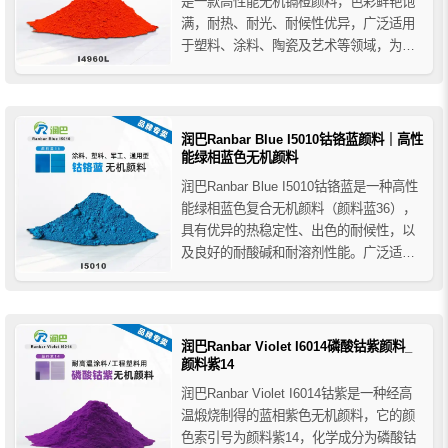
是一款高性能无机镉橙颜料，色彩鲜艳饱
满，耐热、耐光、耐候性优异，广泛适用
于塑料、涂料、陶瓷及艺术等领域，为您
的配方和着色方案提供稳定可靠的橙色色
彩效果。
润巴Ranbar Blue I5010钴铬蓝颜料｜高性
能绿相蓝色无机颜料
润巴Ranbar Blue I5010钴铬蓝是一种高性
能绿相蓝色复合无机颜料（颜料蓝36），
具有优异的热稳定性、出色的耐候性，以
及良好的耐酸碱和耐溶剂性能。广泛适用
于工业涂料、工程塑料、陶瓷搪瓷、建筑
及军工材料等高标准应用领域，同时兼具
环保特性与红外反射功能，是严苛环境下
理想的功能性色彩解决方案。
润巴Ranbar Violet I6014磷酸钴紫颜料_
颜料紫14
润巴Ranbar Violet I6014钴紫是一种经高
温煅烧制得的蓝相紫色无机颜料，它的颜
色索引号为颜料紫14，化学成分为磷酸钴