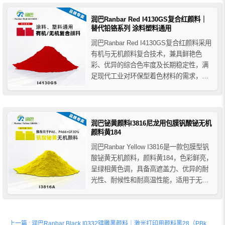
料、工程树脂塑料等，它也被建议用于扩
展高性能...
润巴Ranbar Red I4130GS复合红颜料｜
替代铅铬系列 涂料塑料通用
润巴Ranbar Red I4130GS复合红颜料采用
有机与无机颜料复合技术，兼具鲜艳色
彩、优异的综合色牢度及长期稳定性，满
足现代工业对环保型着色材料的需求，可
广泛应用于涂料、塑料及色母粒着色，是
传统铅铬系列红色颜料的理想替代方案。
润巴铋黄颜料I3816尼龙用包膜钒酸铋无机
颜料黄184
润巴Ranbar Yellow I3816是一款包膜型钒
酸铋黄无机颜料，颜料黄184，色彩鲜亮，
呈绿相黄色调，具备高遮盖力、优异的耐
光性、耐候性和耐高温性能，适用于无铅
涂料和工程塑料，特别推荐用于
PA66+GF30%、PA6等热塑性塑料的着
色。
上一篇 : 润巴Ranbar Black I0332镭雕黑颜料｜激光打印用颜料黑28（PBk28）