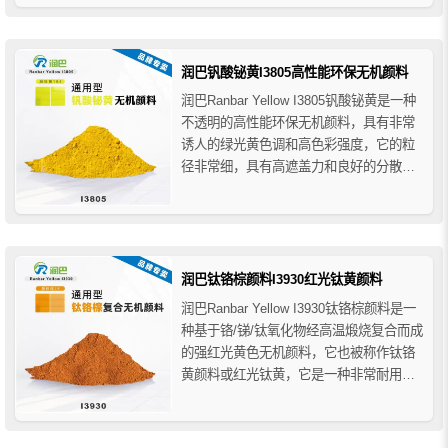
不含铅，可替代镉红或铅铬红颜料，广泛
用于色母粒、工程塑料、PVC型材、 模型
钢门窗、尼龙、氟碳涂料、粉末涂料、卷
润巴钒酸铋黄I3805高性能环保无机颜料
材涂...
润巴Ranbar Yellow I3805钒酸铋黄是一种
不透明的高性能环保无机颜料，具有非常
诱人的绿光黄色调和高色彩强度，它的粒
径非常细，具有高遮盖力和良好的分散
性，润巴I3805钒酸铋黄色颜料环保性好不
含重金属，是各种高性能应用中替代绿黄
色铅镉颜料的理想替代品，与高性能有机
颜料混合可形成性能更好的橙色或红色颜
料，广泛...
润巴钛铬棕颜料I3930红光钛黄颜料
润巴Ranbar Yellow I3930钛铬棕颜料是一
种基于铬/锑/钛氧化物经高温煅烧复合而成
的强红光黄色无机颜料，它也被称作钛铬
黄颜料或红光钛黄，它是一种非常耐用的
高性能复合无机颜料，提供优异的耐热稳
定性、耐化学稳定性和户外耐光耐久性，
广泛应用于各种需要高耐候和耐高温的涂