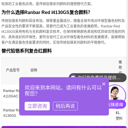
较高的工业着色应用，是传统铅铬系列颜料的理想替代方案。
为什么选择Ranbar Red I4130GS复合颜料？
传统铅铬系列颜料因含有铅、铬等重金属成分，随着全球市场对环保型着色材料及
产品安全性的要求不断提高，其替代已成为工业着色的发展趋势。Ranbar Red
I4130GS采用有机与无机颜料复合技术，在保持鲜艳颜色表现和优异综合性能的同
时，具有良好的环保性，更符合现代工业对环保型着色材料的发展需求，能够帮助
客户在满足着色性能要求的同时，实现传统铅铬系列颜料的平稳替代。
替代铅铬系列复合红颜料
推
荐
你们有免费样品提供吗？
产品型号
说明
应
用
你们可以提供配色服务吗？
×
欢迎来到本网站，请问有什么可以
涂
Ranbar Red I
帮您？
料、
4110GAC+
塑料
这两个型号在替代铅铬系列产品有着非常突出相似性。
立即咨询
稍后再说
颜色鲜艳，环保 含卤素，涂料,塑料通用。
涂
Ranbar Red I
料、
4130GS
塑料