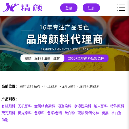
登录
注册
当前位置：
颜料染料品牌
>
化工颜料
>
无机颜料
>
润巴无机颜料
产品列表：
有机颜料
无机颜料
金属络合染料
溶剂染料
水溶性染料
纳米颜料
特殊颜料
荧光颜料
荧光染料
色母粒
色浆/色精
钛白粉
硫酸钡/硫化锌
炭黑
增白剂
助剂