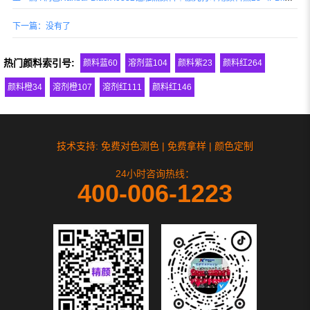
下一篇：没有了
热门颜料索引号:
颜料蓝60
溶剂蓝104
颜料紫23
颜料红264
颜料橙34
溶剂橙107
溶剂红111
颜料红146
技术支持: 免费对色测色 | 免费拿样 | 颜色定制
24小时咨询热线：
400-006-1223