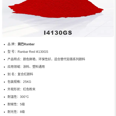
品 牌：
润巴Ranbar
型 号：
Ranbar Red I4130GS
产品特点：
颜色鲜艳、环保性好，适合替代铅铬系列颜料
应用领域：
涂料、塑料通用
别 名：
复合红颜料
包装规格：
25KG
外观形状：
红色粉末
耐温性：
300℃
耐候性：
5级
耐光性：
8级