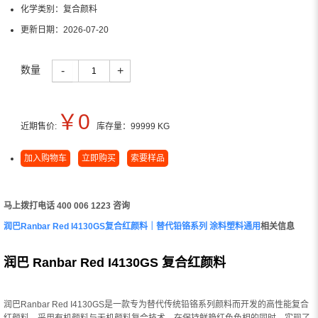
化学类别：
复合颜料
更新日期：
2026-07-20
数量
-
+
￥
0
近期售价:
库存量：
99999
KG
加入购物车
立即购买
索要样品
马上拨打电话 400 006 1223 咨询
润巴Ranbar Red I4130GS复合红颜料｜替代铅铬系列 涂料塑料通用
相关信息
润巴 Ranbar Red I4130GS 复合红颜料
润巴Ranbar Red I4130GS是一款专为替代传统铅铬系列颜料而开发的高性能复合
红颜料，采用有机颜料与无机颜料复合技术，在保持鲜艳红色色相的同时，实现了