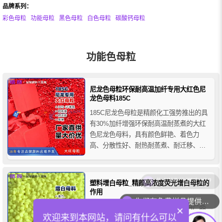
品牌系列：
彩色母粒
功能母粒
黑色母粒
白色母粒
碳酸钙母粒
功能色母粒
尼龙色母粒环保耐高温加纤专用大红色尼
龙色母料185C
185C尼龙色母粒是精颜化工强势推出的具
有30%加纤增强环保耐高温耐蒸煮的大红
色尼龙色母料，具有颜色鲜艳、着色力
高、分散性好、耐热耐蒸煮、耐迁移、耐
溶剂等优点，精颜185C尼龙色母粒主要用
于尼龙加纤增强材料和有耐高温蒸煮需求
的产品着色。
你们招代理商吗？
塑料增白母粒_精颜高浓度荧光增白母粒的
作用
你们有免费样品提供吗？
增白母粒又称荧光增白母粒，是塑料产品
×
欢迎来到本网站，请问有什么可以
上应用的一种添加助剂，增白母粒的作用