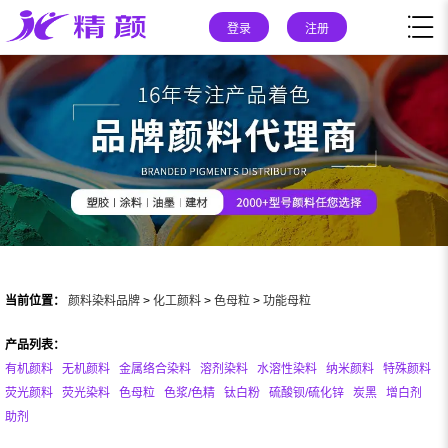
登录
注册
当前位置：
颜料染料品牌
>
化工颜料
>
色母粒
>
功能母粒
产品列表：
有机颜料
无机颜料
金属络合染料
溶剂染料
水溶性染料
纳米颜料
特殊颜料
荧光颜料
荧光染料
色母粒
色浆/色精
钛白粉
硫酸钡/硫化锌
炭黑
增白剂
助剂