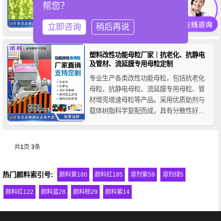
帮您？
就是主要起到将各类塑料的颜色增白、增
亮和去黄光等功能，使其制品焕然一新，
立即咨询
稍后再说
给制品一种全新的感觉。我司生产的高浓
度荧光增白母粒是采用品牌荧光增白剂和
其他原料组合经过特殊工艺加工而成，主
塑料改性功能母粒厂家｜抗老化、抗静电
要以PE、PP等材料为载体，也可根据载
及管材、流延膜专用母粒定制
体需求定制生产。
专业生产各类改性功能母粒，包括抗老化
母粒、抗静电母粒、流延膜专用母粒、管
材增亮增速母粒等产品。采用优质助剂与
载体树脂科学复配而成，具有分散性好、
添加量少、加工性能优异、性能稳定等特
点，广泛应用于塑料薄膜、管材、包装及
工业制品领域。
共
1
页
3
条
热门颜料索引号:
颜料黄180
颜料红185
溶剂紫59
溶剂绿5
颜料红122
颜料蓝28
颜料棕29
颜料紫14