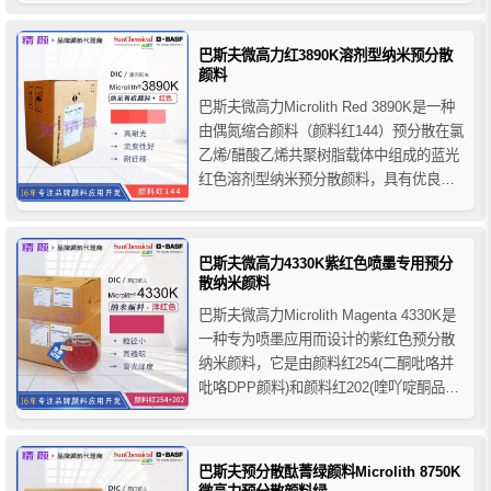
6480K纳米颜料的粒径非常细，分散性
好，可以通过溶解器或其他高剪切混合器
巴斯夫微高力红3890K溶剂型纳米预分散
轻松加入产品，无需预研磨。适用于要求
颜料
高透明性、...
巴斯夫微高力Microlith Red 3890K是一种
由偶氮缩合颜料（颜料红144）预分散在氯
乙烯/醋酸乙烯共聚树脂载体中组成的蓝光
红色溶剂型纳米预分散颜料，具有优良的
耐光牢度和出色的流变性与耐迁移性，巴
斯夫3890K纳米预分散颜料主要用于涂料
和油墨行业的产品着色，推荐用于溶剂型
巴斯夫微高力4330K紫红色喷墨专用预分
柔性版/凹版油墨、喷墨油墨、PVC油墨...
散纳米颜料
巴斯夫微高力Microlith Magenta 4330K是
一种专为喷墨应用而设计的紫红色预分散
纳米颜料，它是由颜料红254(二酮吡咯并
吡咯DPP颜料)和颜料红202(喹吖啶酮品红
颜料)混合物在乙烯基共聚物载体树脂中预
分散制备而成的固体洋红色颜料，提供标
准的加工色调，其蓝色色调和牢度特性对
巴斯夫预分散酞菁绿颜料Microlith 8750K
应微高力Microlith M...