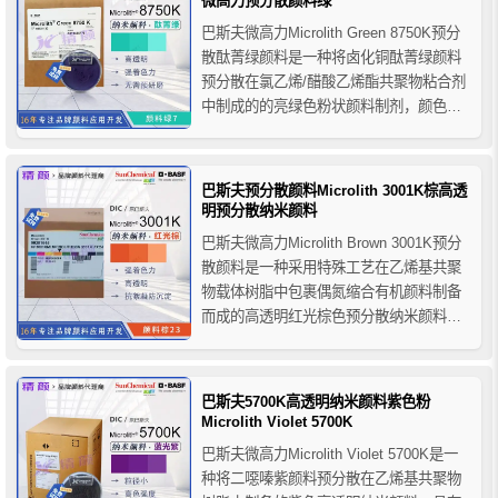
微高力预分散颜料绿
巴斯夫微高力Microlith Green 8750K预分
散酞菁绿颜料是一种将卤化铜酞菁绿颜料
预分散在氯乙烯/醋酸乙烯酯共聚物粘合剂
中制成的的亮绿色粉状颜料制剂，颜色鲜
艳、透明度高，着色力强，具有优异的耐
光性和耐迁移性以及出色的流变性，推荐
用于高透明度溶剂型工业漆、木器漆和溶
巴斯夫预分散颜料Microlith 3001K棕高透
剂型印刷油墨系列产品的着色。
明预分散纳米颜料
巴斯夫微高力Microlith Brown 3001K预分
散颜料是一种采用特殊工艺在乙烯基共聚
物载体树脂中包裹偶氮缩合有机颜料制备
而成的高透明红光棕色预分散纳米颜料，
其超细的粒径和极窄的粒径分布，具有优
异的着色力、高透明度、高光泽度和抗絮
凝防沉淀性，主要用于溶剂型柔版/凹版油
巴斯夫5700K高透明纳米颜料紫色粉
墨、紫外光固化油墨和溶剂型木器涂料
Microlith Violet 5700K
等。
巴斯夫微高力Microlith Violet 5700K是一
种将二噁嗪紫颜料预分散在乙烯基共聚物