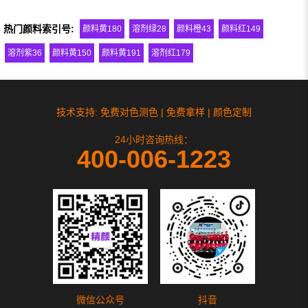
热门颜料索引号:
颜料黄180
溶剂绿28
颜料橙43
颜料红149
溶剂紫36
颜料黄150
颜料黄191
溶剂红179
技术支持: 免费对色测色 | 免费拿样 | 颜色定制
24小时咨询热线：
400-006-1223
微信公众号
抖音