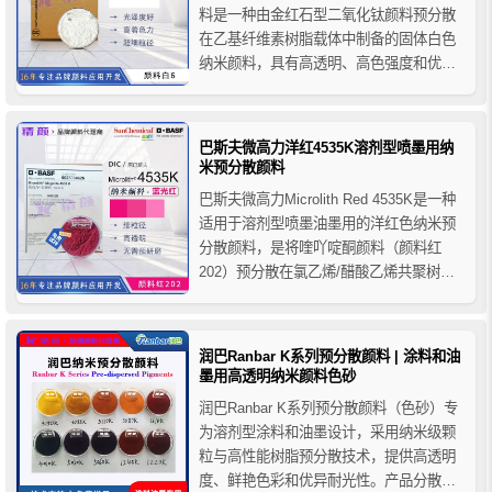
料是一种由金红石型二氧化钛颜料预分散
在乙基纤维素树脂载体中制备的固体白色
纳米颜料，具有高透明、高色强度和优异
的色牢度性能，巴斯夫0022A白色纳米颜
料主要用于溶剂型涂料体系，特别推荐用
于木器漆着色。
巴斯夫微高力洋红4535K溶剂型喷墨用纳
米预分散颜料
巴斯夫微高力Microlith Red 4535K是一种
适用于溶剂型喷墨油墨用的洋红色纳米预
分散颜料，是将喹吖啶酮颜料（颜料红
202）预分散在氯乙烯/醋酸乙烯共聚树脂
载体中组成的高性能纳米级颜料，通过巴
斯夫专业的高剪切捏合技术，它具有小粒
径和极窄的粒径分布，提供了最大的颜色
润巴Ranbar K系列预分散颜料 | 涂料和油
强度、光泽度和透明度，以及出色的分散
墨用高透明纳米颜料色砂
稳定性。
润巴Ranbar K系列预分散颜料（色砂）专
为溶剂型涂料和油墨设计，采用纳米级颗
粒与高性能树脂预分散技术，提供高透明
度、鲜艳色彩和优异耐光性。产品分散迅