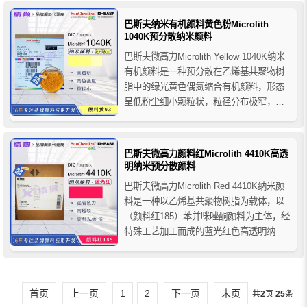
3630WA纳米颜料特别适合用于水性木器
漆体系，也可用于水基柔印/凹印油墨和水
巴斯夫纳米有机颜料黄色粉Microlith
性涂料体系等。
1040K预分散纳米颜料
巴斯夫微高力Microlith Yellow 1040K纳米
有机颜料是一种预分散在乙烯基共聚物树
脂中的绿光黄色偶氮缩合有机颜料，形态
呈低粉尘细小颗粒状，粒径分布极窄，具
有优异的色强度、光泽度、耐光性和透明
度，以及出色的分散性，与效果颜料组合
可实现更多的色彩，主要用于高透明度溶
巴斯夫微高力颜料红Microlith 4410K高透
剂型涂料体系和溶剂型油墨体系，适用于
明纳米预分散颜料
木材着色...
巴斯夫微高力Microlith Red 4410K纳米颜
料是一种以乙烯基共聚物树脂为载体，以
（颜料红185）苯并咪唑酮颜料为主体，经
特殊工艺加工而成的蓝光红色高透明纳米
预分散颜料，它具有超细的粒径，高透明
度、高光泽度和高色强度，优异的流变性
以及分散稳定性，巴斯夫4410K纳米颜料
适用于与涂料、油墨等行业的产品着色，
首页
上一页
1
2
下一页
末页
共
2
页
25
条
推荐...