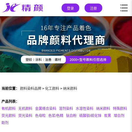
登录
注册
当前位置：
颜料染料品牌
>
化工颜料
>
纳米颜料
产品列表：
有机颜料
无机颜料
金属络合染料
溶剂染料
水溶性染料
纳米颜料
特殊颜料
荧光颜料
荧光染料
色母粒
色浆/色精
钛白粉
硫酸钡/硫化锌
炭黑
增白剂
助剂