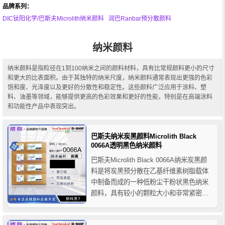
品牌系列：
DIC钛阳化学/巴斯夫Microlith纳米颜料
润巴Ranbar预分散颜料
纳米颜料
纳米颜料是指粒径在1到100纳米之间的颜料材料，具有比常规颜料更小的尺寸
和更大的比表面积。由于其独特的纳米尺度，纳米颜料通常表现出更强的色彩
饱和度、光泽度以及更好的分散性和稳定性。这些颜料广泛应用于涂料、塑
料、油墨等领域，能够提供更高的色彩效果和更好的性能，特别是在高端涂料
和功能性产品中表现突出。
巴斯夫纳米炭黑颜料Microlith Black
0066A透明黑色纳米颜料
巴斯夫Microlith Black 0066A纳米炭黑颜
料是将炭黑预分散在乙基纤维素树脂载体
中制备而成的一种低粉尘干粉状黑色纳米
颜料，具有较小的颗粒大小和非常紧密的
粒径分布，从而为溶剂型体系提供出色的
颜色强度、高饱和度以及出色的透明度。