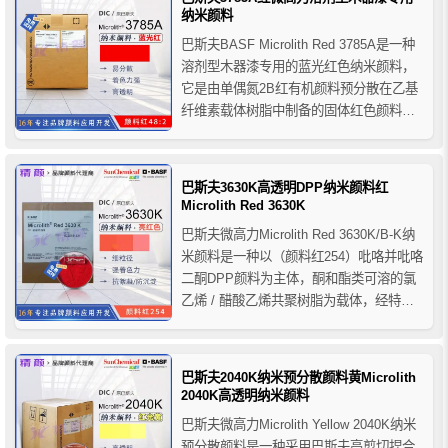
酯、酸固化、空气干燥等涂料体系，特别
纳米颜料
推荐用...
巴斯夫BASF Microlith Red 3785A是一种
溶剂型木器漆专用的蓝光红色纳米颜料，
它是由单偶氮2B红有机颜料预分散在乙基
纤维素载体树脂中制备的固体红色颜料制
剂，巴斯夫微高力颜料3785A还具有颜色
鲜艳，透明度高，着色力强，耐重涂性好
等优点，主要用于溶剂型涂料系统，特别
巴斯夫3630K高透明DPP纳米颜料红
推荐用于溶剂型木器漆。
Microlith Red 3630K
巴斯夫微高力Microlith Red 3630K/B-K纳
米颜料是一种以（颜料红254）吡咯并吡咯
二酮DPP颜料为主体，酮和酯类可溶的氯
乙烯 / 醋酸乙烯共聚树脂为载体，经特殊
工艺加工而成的亮红色粉状高透明DPP纳
米颜料制剂，该颜料具有超细的粒径、极
窄的粒径分布，优异的着色力、透明度、
巴斯夫2040K纳米预分散颜料黄Microlith
光泽度和良好的流变性与抗絮凝防沉...
2040K高透明纳米颜料
巴斯夫微高力Microlith Yellow 2040K纳米
预分散颜料是一种采用巴斯夫高剪切捏合