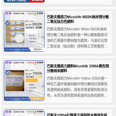
速，无粉尘、免研磨，兼容多种溶剂和树
脂体系，适用于高端涂料、喷墨油墨及透
明着色系统，是高品质色浆制备的理想选
巴斯夫微高力Microlith 0022K纳米预分散
择。
二氧化钛白色颜料
巴斯夫微高力Microlith White 0022K纳米
预分散二氧化钛颜料是一种以酮和酯类可
溶的乙烯基共聚树脂为载体，与金红石型
二氧化钛（钛白粉）经特殊工艺制备而成
的半透明白色颜料制剂，具有优异的色强
度和光泽度，良好的流变性以及出色的分
散性，其卓越的耐光耐气候性能可用于户
巴斯夫微高力颜料Microlith 1550A黄色预
外产品的应用。
分散纳米颜料
巴斯夫微高力Microlith Yellow 1550A是一
种在乙基纤维素树脂中预分散的红相黄色
高透明纳米颜料，具有非常紧密的粒径分
布，从而为溶剂型体系提供出色的颜色强
度和出色的透明度，巴斯夫微高力颜料
1550A加工性能优异，主要用于溶剂型涂
料系统，适用于烘烤、丙烯酸酯/异氰酸
巴斯夫3785A红微高力溶剂型木器漆专用