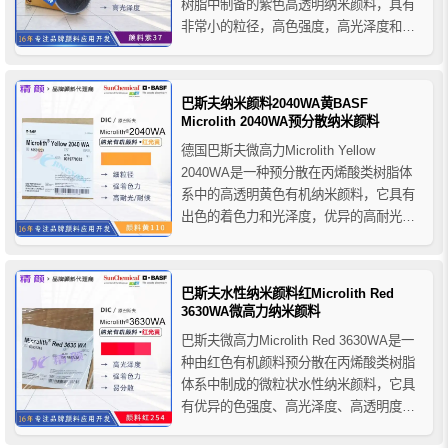
树脂中制备的紫色高透明纳米颜料，具有
非常小的粒径，高色强度，高光泽度和优
异的透明度以及出色的分散性，巴斯夫
5700K高透明纳米颜料主要用于溶剂型涂
料和油墨体系，推荐用于溶剂型柔性版/凹
巴斯夫纳米颜料2040WA黄BASF
版油墨、UV固化印刷油墨、溶剂型木器漆
Microlith 2040WA预分散纳米颜料
等...
德国巴斯夫微高力Microlith Yellow
2040WA是一种预分散在丙烯酸类树脂体
系中的高透明黄色有机纳米颜料，它具有
出色的着色力和光泽度，优异的高耐光耐
候性以及杰出的分散性能，巴斯夫
2040WA纳米颜料是水性木器漆体系的理
想着色颜料，适用于各种不同的木器漆种
巴斯夫水性纳米颜料红Microlith Red
类，在木器漆中使用无需研磨，只要使用
3630WA微高力纳米颜料
溶解设备或高速搅...
巴斯夫微高力Microlith Red 3630WA是一
种由红色有机颜料预分散在丙烯酸类树脂
体系中制成的微粒状水性纳米颜料，它具
有优异的色强度、高光泽度、高透明度、
高耐光耐候性和易分散性能，巴斯夫