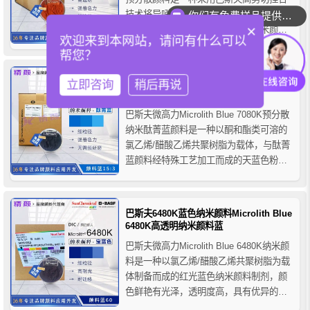
技术将异吲哚啉酮颜料预分散在乙烯基共
你们有免费样品提供吗？
×
聚物树脂中制备的固体红光黄色纳米颜
欢迎来到本网站，请问有什么可以
料，它具有非常紧密的粒径分布，可提供
帮您？
出色的颜色强度和出色的透明度，适用于
溶剂型体系，如溶剂型木器漆、高档涂
巴斯夫7080K纳米酞菁蓝BASF Microlith
立即咨询
稍后再说
料、溶剂型柔性版/凹版油墨和紫外光固化
Blue 7080K微高力预分散纳米颜料
油墨等。 ...
巴斯夫微高力Microlith Blue 7080K预分散
纳米酞菁蓝颜料是一种以酮和酯类可溶的
氯乙烯/醋酸乙烯共聚树脂为载体，与酞菁
蓝颜料经特殊工艺加工而成的天蓝色粉状
颜料制剂，由于巴斯夫专业的制造工艺，
它具有小粒径和极窄的粒径分布，可提供
最大的颜色强度和透明度以及出色的分散
巴斯夫6480K蓝色纳米颜料Microlith Blue
稳定性。主要用于涂料、油墨等行业的产
6480K高透明纳米颜料蓝
品着色，...
巴斯夫微高力Microlith Blue 6480K纳米颜
料是一种以氯乙烯/醋酸乙烯共聚树脂为载
体制备而成的红光蓝色纳米颜料制剂，颜
色鲜艳有光泽，透明度高，具有优异的着
色强度和良好的色牢度性能，巴斯夫