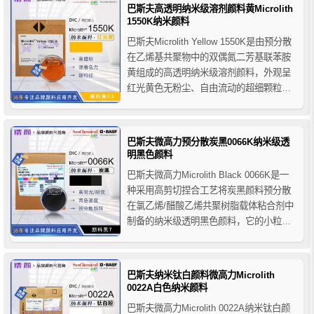
巴斯夫0066A纳米炭黑颜料主要用于溶剂
巴斯夫高透明纳米级溶剂颜料黄Microlith
型涂料体系，适用于各种不同种类的木器
1550K纳米颜料
漆。
巴斯夫Microlith Yellow 1550K是由预分散
在乙烯基共聚物中的双偶氮二芳基联苯胺
黄组成的高透明纳米级溶剂颜料，外观呈
红光黄色无粉尘、自由流动的超细颗粒形
式，其小粒径和极窄的粒径分布可提供高
颜色强度和高透明度以及出色的分散稳定
性，耐候性能一般不推荐用于室外产品应
巴斯夫微高力预分散炭黑0066K纳米级透
用。
明黑色颜料
巴斯夫微高力Microlith Black 0066K是一
种采用高剪切捏合工艺将炭黑颜料预分散
在氯乙烯/醋酸乙烯共聚树脂载体粘合剂中
制备的纳米级透明黑色颜料，它的小粒径
和极窄的粒径分布可提供高颜色强度、高
光泽度、高透明度，出色的流变性和分散
稳定性以及抗絮凝防沉性，其卓越的耐光
巴斯夫纳米钛白颜料微高力Microlith
耐候性适合用于户外产品的应用。
0022A白色纳米颜料
巴斯夫微高力Microlith 0022A纳米钛白颜