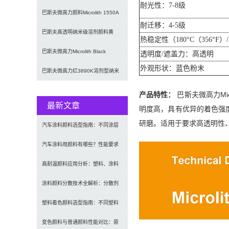
耐光性：7-8级
Blue 6
巴斯夫微高力颜料Microlith 1550A
耐迁移：4-5级
黄色预分散纳米
巴斯夫高透明纳米级溶剂颜料黄
热稳定性（180°C（356°F）
Microlith 1550K纳
巴斯夫微高力Microlith Black
透明度/遮盖力：高透明
外观形状：蓝色粉末
0066WA高透
巴斯夫微高力红3890K溶剂型纳米
预分散颜料
产品特性：
巴斯夫微高力Mic
最新文章
明度高，具有优异的着色强
研磨。适用于要求高透明性
汽车涂料颜料选型指南：不同涂层
应用要求、OEM与修补漆用颜料
汽车涂料用颜料有哪些？性能要求
及常用颜料类型介绍
高耐温颜料应用分析：塑料、涂料
及工程材料的选型原则与行业实践
涂料颜料分散技术全解析：分散剂
选型、研磨工艺及常见问题解决
塑料着色颜料选型指南：不同塑料
材料如何选择合适颜料？
变色颜料与普通颜料性能对比：原