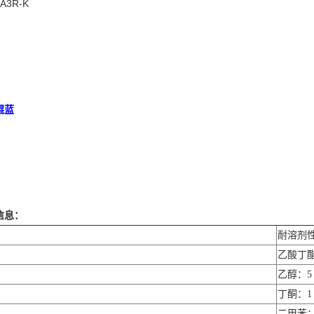
/A3R-K
醌蓝
信息：
耐溶剂
乙酸丁酯
乙醇：5
丁酮：1
二甲苯：