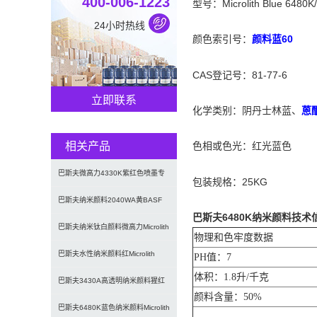
400-006-1223
型号：Microlith Blue 6480K
24小时热线
颜色索引号：
颜料蓝60
CAS登记号：81-77-6
立即联系
化学类别：阴丹士林蓝、
蒽
相关产品
色相或色光：红光蓝色
巴斯夫微高力4330K紫红色喷墨专
包装规格：25KG
用预分散纳米颜料
巴斯夫纳米颜料2040WA黄BASF
巴斯夫6480K纳米颜料技术
Microlith 2
巴斯夫纳米钛白颜料微高力Microlith
物理和色牢度数据
0022A白色纳
巴斯夫水性纳米颜料红Microlith
PH值：7
体积：1.8升/千克
Red 3630WA
巴斯夫3430A高透明纳米颜料猩红
颜料含量：50%
Microlith 343
巴斯夫6480K蓝色纳米颜料Microlith