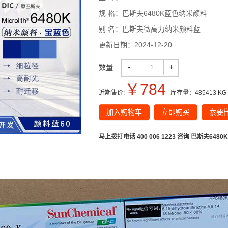
规 格：
巴斯夫6480K蓝色纳米颜料
别 名：
巴斯夫微高力纳米颜料蓝
更新日期：
2024-12-20
-
+
数量
￥
784
近期售价:
库存量：
485413
KG
加入购物车
立即购买
索要
马上拨打电话 400 006 1223 咨询
巴斯夫6480K