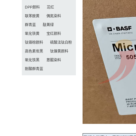
DPP颜料
苝红
联苯胺黄
偶氮染料
群青蓝
酞菁绿
氧化铁黄
宝红颜料
钛铬棕颜料
硫酸法钛白粉
高色素炭黑
钛镍黄颜料
氧化铁黑
蒽醌染料
耐酸群青蓝