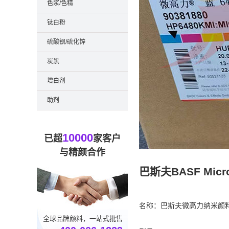
色浆/色精
钛白粉
硫酸钡/硫化锌
炭黑
增白剂
助剂
10000
已超
家客户
与精颜合作
巴斯夫BASF Micr
名称：巴斯夫微高力纳米颜
全球品牌颜料，一站式批售