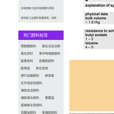
定义及耐候性测试标准解析
全球普鲁士蓝市场规模与预测
（2026-2034）：按类型、形
高性能工业颜料发展趋势：绿色
化、功能化与智能化技术革命
热门颜料标签
喹酞酮颜料
氯化法钛白粉
氧化铁红
苯并咪唑酮颜料
酞菁染料
双偶氮颜料
酞菁蓝
氧化铁棕
喹吖啶酮颜料
群青紫
红外线反射颜料
偶氮色淀颜料
偶氮缩合颜料
蒽醌蓝
超细氧化铁颜料
钒酸铋颜料
单偶氮颜料