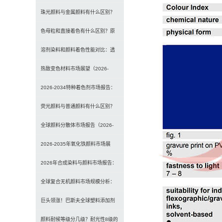
理、特点及应用差异解析
珠光颜料与金属颜料有什么区别？
原理、效果与应用对比
色母粒和直接着色有什么区别？原
理、性能与应用全面对比
溶剂染料和颜料着色性能对比：透
明性、耐候性与应用选择全解析
热致变色材料市场展望（2026-
2034）：2034年将达3
2026-2034特种着色剂市场报告：
规模、份额、趋势及预测
荧光颜料与普通颜料有什么区别？
发光原理、性能对比及应用解析
全球颜料分散体市场报告（2026-
2033）：无机颜料主导，
2026-2035年氧化铁颜料市场展
望：全球规模将达41亿美
2026年合成染料与颜料市场报告：
规模、趋势及2030年增长
全球复合无机颜料市场规模分析：
2035年达5.39亿美元，建
巨头领涨！巴斯夫全球塑料添加剂
涨价20% 原材料成本推高行业
颜料耐候等级分几级？耐光性8级的