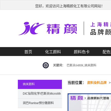
您好，欢迎访问上海精颜化工有限公司网站！
首页
化工颜料
颜料色卡
配色
关键词：
巴斯夫6480K,纳米颜料
当前位置：
颜料染料品牌
纳米颜料
DIC钛阳化学/巴斯夫Microlith
纳米颜料
润巴Ranbar预分散颜料