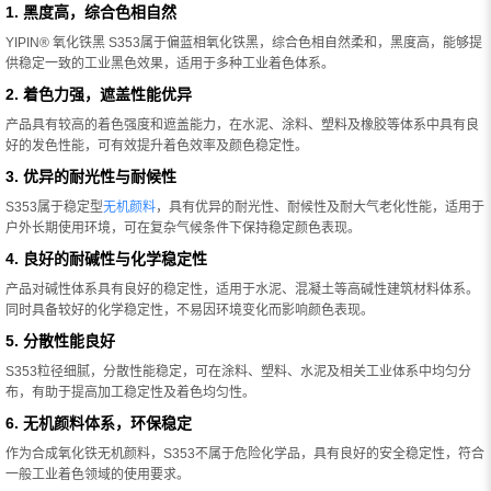
1. 黑度高，综合色相自然
YIPIN® 氧化铁黑 S353属于偏蓝相氧化铁黑，综合色相自然柔和，黑度高，能够提
供稳定一致的工业黑色效果，适用于多种工业着色体系。
2. 着色力强，遮盖性能优异
产品具有较高的着色强度和遮盖能力，在水泥、涂料、塑料及橡胶等体系中具有良
好的发色性能，可有效提升着色效率及颜色稳定性。
3. 优异的耐光性与耐候性
S353属于稳定型
无机颜料
，具有优异的耐光性、耐候性及耐大气老化性能，适用于
户外长期使用环境，可在复杂气候条件下保持稳定颜色表现。
4. 良好的耐碱性与化学稳定性
产品对碱性体系具有良好的稳定性，适用于水泥、混凝土等高碱性建筑材料体系。
同时具备较好的化学稳定性，不易因环境变化而影响颜色表现。
5. 分散性能良好
S353粒径细腻，分散性能稳定，可在涂料、塑料、水泥及相关工业体系中均匀分
布，有助于提高加工稳定性及着色均匀性。
6. 无机颜料体系，环保稳定
作为合成氧化铁无机颜料，S353不属于危险化学品，具有良好的安全稳定性，符合
一般工业着色领域的使用要求。