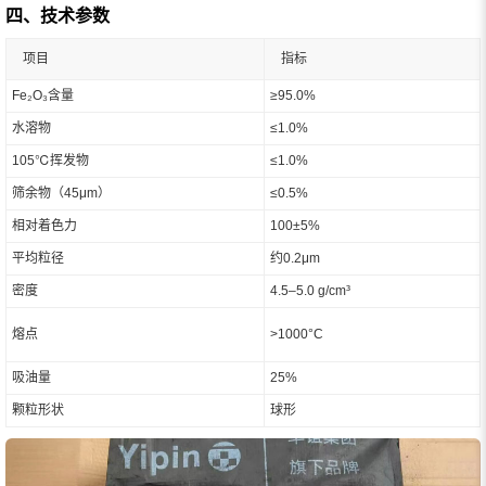
四、技术参数
项目
指标
Fe₂O₃含量
≥95.0%
水溶物
≤1.0%
105℃挥发物
≤1.0%
筛余物（45μm）
≤0.5%
相对着色力
100±5%
平均粒径
约0.2μm
密度
4.5–5.0 g/cm³
熔点
>1000°C
吸油量
25%
颗粒形状
球形