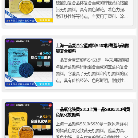
硫酸铅复合晶体复合而成的柠檬黄色铬酸
铅无机颜料，具有颜色鲜艳，着色力强、
耐迁移性好等特点，主要用于塑料、涂
料、油墨和橡胶制品的着色等。
上海一品复合宝蓝颜料S463酞菁蓝与硫酸
钡复合颜料
一品复合宝蓝颜料S463是一种采用硫酸钡
与酞菁蓝颜料研磨混合而成的宝蓝色复合
颜料，它兼具了无机颜料和有机颜料的优
点，具有价格经济、色彩鲜明，耐候性好
等特性，适用于水泥基或石灰基建筑材料
的着色，如彩色水泥、混凝土、琉璃瓦和
文化砖、压模地坪和耐磨地坪用的彩色强
固剂、彩色喷涂砂浆、彩色嵌缝剂等。
一品氧化铁黄S313上海一品S930/313褐黄
色氧化铁颜料
上海一品颜料S313/S930是一款色泽鲜明
的褐黄色氧化铁黄无机颜料，遮盖力高、
着色力好，具有优良的耐光和耐候性，它