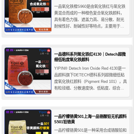
一品氧化铁橙S960是由氧化铁红与氧化铁
黄混合而成的一种橙色复合氧化铁颜料，
具有着色力强、遮盖力高、易分散、耐光
耐候性好、耐碱性好等特点，主要用于建
筑工业的墙面粉饰、马赛克地面砖与人造
大理石以及水泥制品的着色，同时还可用
于油墨、橡胶、塑料以及造纸等的行业着
色。
一品德科系列氧化铁红4130｜Detech超微
细低粘度氧化铁颜料
YIPIN® Detech Iron Oxide Red 4130是一
品颜料旗下DETECH德科系列超微细低粘
度氧化铁红颜料（Pigment Red 101），具
有粒径细、分散速度快、低粘度、综合色
相稳定及优异耐候性等特点。产品广泛应
用于工业涂料、建筑材料、塑料、色母粒
及高要求工业着色体系，适用于对分散性
能与施工流变性...
一品柠檬铬黄501上海一品铬酸铅无机颜料
S501铅铬黄
一品柠檬铬黄501是一种采用合成铬酸铅和