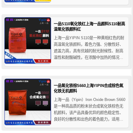
高、易分散、抗渗色性好等特点，主要用
于涂料、油墨、塑料和橡胶制品的着色以
及广告色的制造等。
一品S110氧化铁红上海一品颜料S110耐高
温氧化铁颜料红
上海一品YIPIN S110是一种黄相红色的耐
高温氧化铁颜料，着色力强、分散性好、
遮盖力高，具有优越的耐光耐候性、耐高
温性和耐酸碱性，在浓酸中加热的情况下
会逐渐溶解，在水性涂料中具有优异的防
锈性能，且无油渗性和水渗性形象，主要
用于建筑材料领域的着色应用。
一品氧化铁棕S660上海YIPIN合成棕色氧
化铁无机颜料
上海一品（Yipin）Iron Oxide Brown S660
是一种高品质的粉末状合成氧化铁棕色无
机颜料，该产品具备优异的颜色稳定性、
良好的分散性和出色的着色能力，适用于
对色彩一致性和耐久性要求较高的建筑材
料、涂料及油墨配方中。