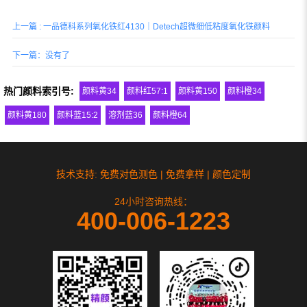
上一篇 : 一品德科系列氧化铁红4130｜Detech超微细低粘度氧化铁颜料
下一篇：没有了
热门颜料索引号:
颜料黄34
颜料红57:1
颜料黄150
颜料橙34
颜料黄180
颜料蓝15:2
溶剂蓝36
颜料橙64
技术支持: 免费对色测色 | 免费拿样 | 颜色定制
24小时咨询热线：
400-006-1223