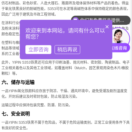
仿石材制品、彩色砂浆、人造大理石、路面砖及墙体装饰材料等产品的着色。得益
你们有免费样品提供吗？
于氧化铁黑良好的耐碱性能，S353可在水泥等高碱性体系中保持稳定的颜色表现，
因此广泛用于建筑及市政工程领域。
你们可以提供配色服务吗？
在涂料行业中，S353适用于建筑涂料、工业防护涂料、木器漆、防腐涂料、地坪漆
×
及粉末涂料等体系。其优异的耐光性与耐候性，能够有效提升涂层的户外耐久性及
欢迎来到本网站，请问有什么可以
颜色稳定性。
帮您？
在塑料与橡胶行业中，S353 可应用于 PVC、PE、PP、色母粒、工程塑料及橡胶
制品等领域，产品具有良好的分散性能和稳定的着色效果，能够满足多种聚合物体
立即咨询
稍后再说
系的工业着色需求。
此外，YIPIN S353铁黑还可应用于印刷油墨、抛光材料、密封胶、陶瓷制品、电子
工业相关着色以及其他工业领域，如覆盖材料（Mulch，园艺景观用染色木片/橡胶
颗粒）等。
六、储存与运输
一品YIPIN氧化铁颜料应存放于阴凉、干燥、通风环境中，避免受潮及剧烈温度变
化。开封后建议及时密封包装，防止吸湿及污染。
运输过程中应保持包装完整、防潮、防污染。
七、安全说明
一品YIPIN S353铁黑不属于危险品，不属于危险运输类别。正常工业使用条件下具
有良好的安全性。