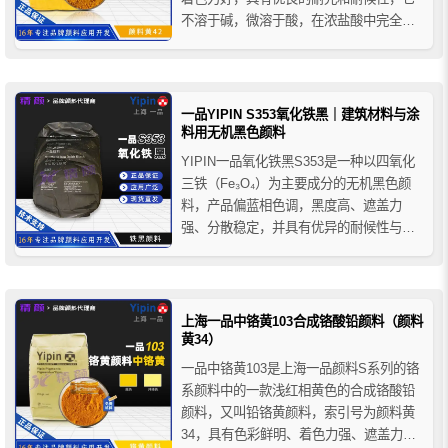
不溶于碱，微溶于酸，在浓盐酸中完全溶
解，热稳定性较差，加热至150-200°C时开
始脱水，当温度升至270-200°C时脱水并变
为氧化铁红。一品氧化铁黄S313广泛应用
于建材、涂料、塑料、橡胶、油墨等领
一品YIPIN S353氧化铁黑｜建筑材料与涂
域...
料用无机黑色颜料
YIPIN一品氧化铁黑S353是一种以四氧化
三铁（Fe₃O₄）为主要成分的无机黑色颜
料，产品偏蓝相色调，黑度高、遮盖力
强、分散稳定，并具有优异的耐候性与耐
碱性。广泛应用于建筑材料（彩色水泥、
透水砖）、涂料（建筑涂料、地坪漆）、
塑料（PVC/PE/PP）、橡胶及油墨等领
域。
上海一品中铬黄103合成铬酸铅颜料（颜料
黄34）
一品中铬黄103是上海一品颜料S系列的铬
系颜料中的一款浅红相黄色的合成铬酸铅
颜料，又叫铅铬黄颜料，索引号为颜料黄
34，具有色彩鲜明、着色力强、遮盖力