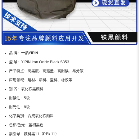
品 牌：
一品YIPIN
型 号：
YIPIN Iron Oxide Black S353
产品特点：
高黑度、高遮盖、高耐候、易分散
应用领域：
建材、涂料、塑料、橡胶等
别 名：
氧化铁黑颜料
耐候性：
5级
耐光性：
8级
化学类别：
合成氧化铁颜料
色相/色光：
蓝相黑色
索引号：
颜料黑11（P.Bk.11）