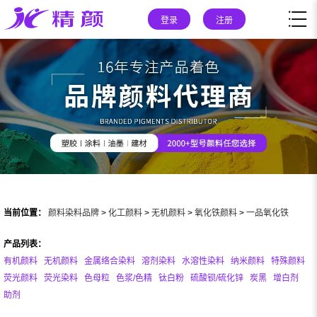
登录
注册
当前位置：
颜料染料品牌
>
化工颜料
>
无机颜料
>
氧化铁颜料
>
一品氧化铁
产品列表：
有机颜料
无机颜料
金属络合染料
溶剂染料
水溶性染料
纳米颜料
特殊颜料
荧光颜料
荧光染料
色母粒
色浆/色精
钛白粉
硫酸钡/硫化锌
炭黑
增白剂
助剂