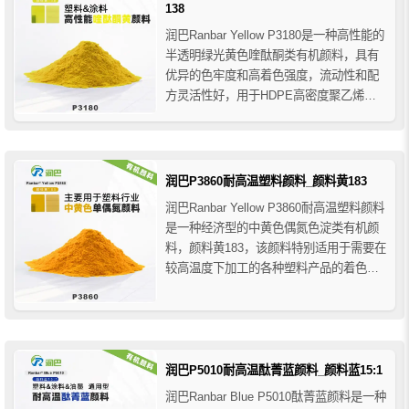
于油漆涂...
138
润巴Ranbar Yellow P3180是一种高性能的
半透明绿光黄色喹酞酮类有机颜料，具有
优异的色牢度和高着色强度，流动性和配
方灵活性好，用于HDPE高密度聚乙烯中
可耐热300℃，润巴P3180喹酞铜黄颜料主
要应用于涂料和塑料领域，推荐用于汽车
OEM涂料、建筑涂料、装饰涂料、工业涂
料、粉末涂料、聚苯乙烯PS、聚氯乙烯...
润巴P3860耐高温塑料颜料_颜料黄183
润巴Ranbar Yellow P3860耐高温塑料颜料
是一种经济型的中黄色偶氮色淀类有机颜
料，颜料黄183，该颜料特别适用于需要在
较高温度下加工的各种塑料产品的着色，
即使在低浓度下也具有出色的耐热稳定
性，它的色相略微偏红光黄色，着色力相
对较低，分散性好，具有优异的整体色牢
度性能。
润巴P5010耐高温酞菁蓝颜料_颜料蓝15:1
润巴Ranbar Blue P5010酞菁蓝颜料是一种