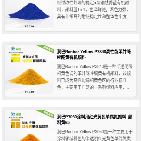
经过改性处理的稳定α型铜酞菁蓝有机颜
料，颜料蓝15:1，色泽鲜艳，着色力强，
具有非常高的耐热稳定性和整体色牢度性
能，润巴P5010耐高温酞菁蓝颜料的表面
经过改性处理，改进了其流动性和分散
性，广泛应用于塑料塑胶、油漆涂料和印
刷油墨等领域。
润巴Ranbar Yellow P3840高性能苯并咪
唑酮黄有机颜料
润巴Ranbar Yellow P3840是一种半透明绿
相黄色调的苯并咪唑酮黄有机颜料，该颜
料已成为高性能绿相黄色区的行业标准
色，主要用于广泛的一系列塑料应用，润
巴P3840高性能颜料黄在塑料中易分散、
耐迁移，在HDPE高密度聚乙烯中呈低翘
曲性，在PVC中不会发生迁移，也可以在
ABS中使用，还适用于UV墨水、水性油墨
润巴P3050涂料用红光黄色单偶氮颜料_颜
和...
料黄65
润巴Ranbar Yellow P3050是一种主要用于
涂料领域着色的半透明红光黄色单偶氮类