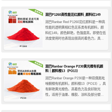
300℃，在软质PVC中不迁移，在涂料工
业中主要用于为高档工业涂料调色，特别
适合与无机颜料配色可获得非常深的颜
润巴P1260高性能苝红颜料_颜料红149
色。
润巴Ranbar Red P1260苝红颜料是一种高
性能的透明黄相红色苝系类有机颜料，颜
料红149，颜色鲜艳，色强度高，即使在低
浓度使用时也表现出很高的着色力，具有
优异的耐光性和耐热稳定性以及良好的加
工稳定性，在软质PVC中具有优异的耐迁
移性，用于聚烯烃着色时可在300℃的温
度下加工。
润巴Ranbar Orange P230黄光橙有机颜
料｜颜料橙13（PO13）
润巴Ranbar Orange P230是一种双偶氮吡
唑酮橙有机颜料，颜料橙13（PO13），具
有鲜艳黄光橙色、高着色力及良好耐光
性，适用于油墨、橡胶、涂料及部分塑料
着色。