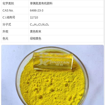
化学类别
单偶氮类有机颜料
CAS No.
6486-23-3
C.I.结构号
11710
分子式
C₁₆H₁₂Cl₂N₄O₄
外观
黄色粉末
色光
绿相黄色