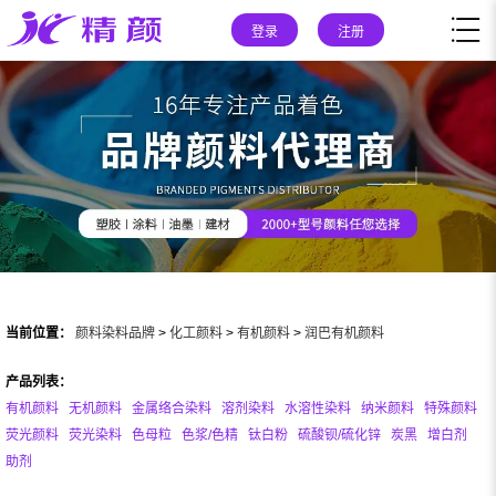
登录
注册
当前位置：
颜料染料品牌
>
化工颜料
>
有机颜料
>
润巴有机颜料
产品列表：
有机颜料
无机颜料
金属络合染料
溶剂染料
水溶性染料
纳米颜料
特殊颜料
荧光颜料
荧光染料
色母粒
色浆/色精
钛白粉
硫酸钡/硫化锌
炭黑
增白剂
助剂