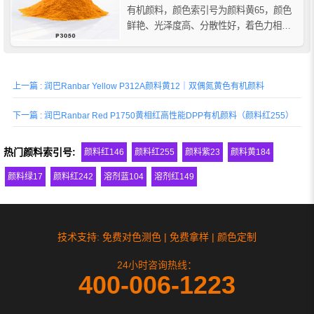
有机颜料，颜色索引号为颜料黄65，颜色
鲜艳、光泽度高、分散性好，着色力相对
稍低，具有良好的耐光性、耐酸碱性和耐
溶剂性等特点。
上一篇 : 润巴Ranbar Yellow P312A颜料黄12｜双偶氮黄色有机颜料
下一篇 : 润巴Ranbar Red P1750黄相红高性能DPP有机颜料（颜料红255）
热门颜料索引号:
颜料红146
颜料红255
颜料紫23
颜料黄184
颜料绿17
颜料红242
溶剂蓝104
溶剂红149
技术支持: 免费对色测色 | 免费拿样 | 颜色定制
24小时咨询热线：
400-006-1223