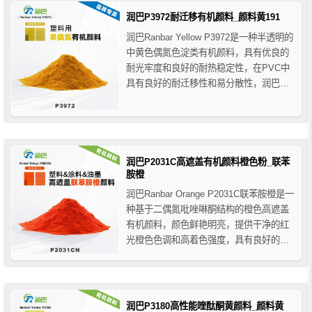
润巴P3972耐迁移有机颜料_颜料黄191
润巴Ranbar Yellow P3972是一种半透明的
中黄色偶氮色淀类有机颜料，具有优良的
耐光牢度和良好的耐热稳定性，在PVC中
具有良好的耐迁移性和易分散性，润巴
P3972耐迁移有机颜料黄主要用于塑料领
域的着色应用，可用于替代联苯胺颜料和
铅铬颜料，推荐用于PVC、LL/LDPE、
HDPE、PP、PS、PC、ABS等塑...
润巴P2031C高遮盖有机颜料橙色粉_联苯
胺橙
润巴Ranbar Orange P2031C联苯胺橙是一
种基于二偶氮吡唑啉酮结构的橙色高遮盖
有机颜料，颜色鲜艳明亮，提供干净的红
光橙色色调和高着色强度，具有良好的整
体色牢度性能，其耐热性能一般（ 请勿在
超过200℃的温度下使用），该颜料还具
有很强的不透明度，流动性好易分散，它
是钼酸盐红橙色的良好替代品，广泛应用
润巴P3180高性能喹酞酮黄颜料_颜料黄