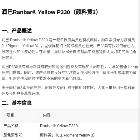
润巴Ranbar® Yellow P330（颜料黄3）
一、产品概述
润巴 Ranbar® Yellow P330 是一款单偶氮类黄色有机颜料，颜料索引号为颜料黄
3（Pigment Yellow 3），呈现鲜艳纯正的绿相黄色色光。产品具有良好的着色力、
分散性和加工流动性，在油墨、涂料及部分橡胶制品中能够提供明亮均匀的黄色着
色效果。
润巴P330黄有机颜料具有较好的耐溶剂性能及常规加工耐热性，可满足普通工业着
色应用需求。同时，该产品具有良好的批次稳定性和经济性，适用于对成本较为敏
感、对耐光性和耐候性要求不高的室内着色领域。
由于颜料黄3本身耐光性、耐候性及耐迁移性能相对有限，因此不推荐用于塑料着
色及长期户外暴露环境。
二、基本信息
项目
内容
产品名称
Ranbar® Yellow P330
颜色索引号
颜料黄3（C.I. Pigment Yellow 3）