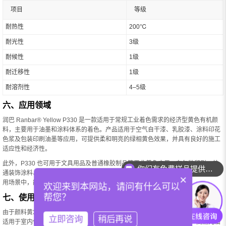
项目
等级
耐热性
200℃
耐光性
3级
耐候性
1级
耐迁移性
1级
耐溶剂性
4–5级
六、应用领域
润巴 Ranbar® Yellow P330 是一款适用于常规工业着色需求的经济型黄色有机颜
料，主要用于油墨和涂料体系的着色。产品适用于空气自干漆、乳胶漆、涂料印花
色浆及包装印刷油墨等应用，可提供柔和明亮的绿相黄色效果，并具有良好的施工
适应性和经济性。
此外，P330 也可用于文具用品及普通橡胶制品等工业着色应用。在包装印刷、普
你们有免费样品提供吗？
通装饰涂料、文教用品及日用橡胶制品等对耐光性、耐候性和耐热性要求不高的应
×
用场景中，能够实现良好的颜色表现和成本控制效果。
欢迎来到本网站，请问有什么可以
帮您？
七、使用建议
由于颜料黄3属于传统经济型黄色有机颜料，其耐候性和耐迁移性能有限，因此更
立即咨询
稍后再说
适用于室内使用或短期使用产品。对于长期户外暴露环境、高耐候涂料、高耐光油