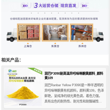
相关产品：
润巴P3090耐高温异吲哚啉酮黄颜料_颜料
黄109
润巴Ranbar Yellow P3090是一种半透明的
异吲哚啉酮黄有机颜料，颜料黄109，色泽
鲜艳，呈纯净的绿光黄色调，着色力强，
具有出色的耐热性、耐光性和耐酸碱性等
牢度特性 ，其用于聚烯烃着色耐热可达