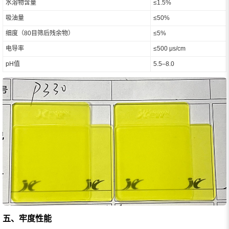
水溶物含量
≤1.5%
吸油量
≤50%
细度（80目筛后残余物）
≤5%
电导率
≤500 μs/cm
pH值
5.5–8.0
五、牢度性能