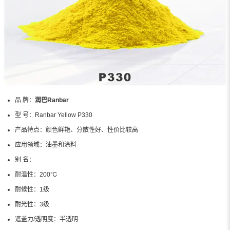
品 牌：
润巴Ranbar
型 号：
Ranbar Yellow P330
产品特点：
颜色鲜艳、分散性好、性价比较高
应用领域：
油墨和涂料
别 名：
耐温性：
200℃
耐候性：
1级
耐光性：
3级
遮盖力/透明度：
半透明