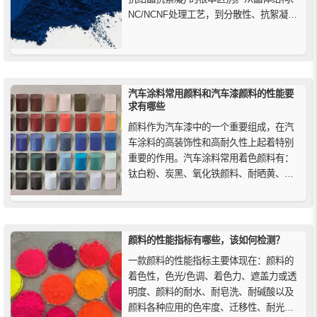
NC/NCNF处理工艺，到分散性、抗絮凝
性、热稳定性等关键性能对比，并提供覆
盖塑料、涂料、油墨三大行业的精准选型
建议与成本分析，助您根据具体应用需求
做出最佳技术决策，避免因选型不当...
汽车涂料常用颜料和汽车漆颜料的性能要
求有哪些
颜料作为汽车漆中的一个重要组成，在汽
车涂料的高装饰性和高耐久性上起着特别
重要的作用。汽车涂料常用着色颜料有：
钛白粉、炭黑、氧化铁颜料、耐晒黄、异
吲哚黄、镉黄、钒酸铋黄、有机大红、甲
苯胺红、酞菁蓝、酞菁绿、阴丹士林蓝等
颜料的性能指标有哪些，该如何检测？
一款颜料的性能指标主要体现在：颜料的
着色性，色光/色调、着色力、遮盖力或透
明度、颜料的耐水、耐皂洗、耐碱酸以及
颜料各种应用的色牢度、迁移性、耐光