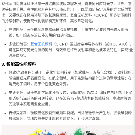
现代军用伪装涂料正从单一波段向多波段兼容发展，需要同时应对光学、红外、雷
达等侦察手段。高性能颜料在其中起核心作用——既要满足特定波段的光谱反射要
求，又要保证在极端环境下的长期稳定性。复合无机颜料（CICPs）和多功能颜料
的持续创新，使得现代伪装涂料更加环保、高效且功能化。
光谱匹配：高性能颜料需精确模拟背景植被、土壤在特定波段的光谱反射曲
线，如叶绿素在近红外波段的“红边”效应。
多波段兼容：
复合无机颜料
（CICPs）通过掺杂半导体材料（如ITO、ATO），
可在实现可见光伪装的同时，有效调控红外发射率和雷达波吸收特性，实现“全
波段隐身”。
3. 智能高性能颜料
热致/光致变色：基于可逆化学结构转变（如螺吡喃、液晶化合物），颜料颜色
随温度或光照强度变化。在航空领域，用于监测结构部件过热的警示涂层；在
消费电子领域，用于个性化变色外壳。
电致变色：基于电化学氧化还原反应，如氧化钨（WO₃）薄膜在电场作用下实
现透明与深蓝色的可逆转变。已在波音787梦想客机的智能舷窗、高端建筑调
光玻璃中实现商业化应用。
自修复颜料：微胶囊化修复剂与颜料复配，当涂层微裂纹产生时，胶囊破裂释
放修复剂，封堵裂纹并防止腐蚀介质侵入，延长涂层寿命。