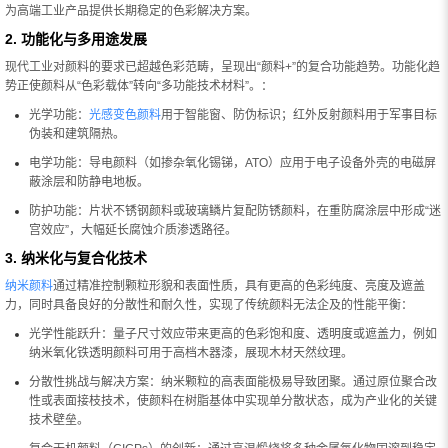
为高端工业产品提供长期稳定的色彩解决方案。
2. 功能化与多用途发展
现代工业对颜料的要求已超越色彩范畴，呈现出“颜料+”的复合功能趋势。功能化趋
势正使颜料从“色彩载体”转向“多功能技术材料”。：
光学功能：
光感变色颜料
用于智能窗、防伪标识；红外反射颜料用于军事目标
伪装和建筑隔热。
电学功能：导电颜料（如掺杂氧化锡锑，ATO）应用于电子设备外壳的电磁屏
蔽涂层和防静电地板。
防护功能：片状不锈钢颜料或玻璃鳞片复配防锈颜料，在重防腐涂层中形成“迷
宫效应”，大幅延长腐蚀介质渗透路径。
3. 纳米化与复合化技术
纳米颜料
通过精准控制颗粒形貌和表面性质，具有更高的色彩纯度、亮度及遮盖
力，同时具备良好的分散性和耐久性，实现了传统颜料无法企及的性能平衡：
光学性能跃升：量子尺寸效应带来更高的色彩饱和度、透明度或遮盖力，例如
纳米氧化铁透明颜料可用于高档木器漆，展现木材天然纹理。
分散性挑战与解决方案：纳米颗粒的高表面能极易导致团聚。通过原位聚合改
性或表面接枝技术，使颜料在树脂基体中实现单分散状态，成为产业化的关键
技术壁垒。