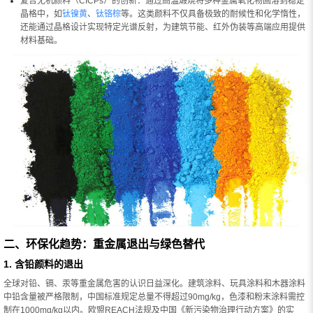
复合无机颜料（CICPs）的创新：通过高温煅烧将多种金属氧化物固溶到稳定
晶格中，如
钛镍黄
、
钛铬棕
等。这类颜料不仅具备极致的耐候性和化学惰性，
还能通过晶格设计实现特定光谱反射，为建筑节能、红外伪装等高端应用提供
材料基础。
二、环保化趋势：重金属退出与绿色替代
1. 含铅颜料的退出
全球对铅、镉、汞等重金属危害的认识日益深化。建筑涂料、玩具涂料和木器涂料
中铅含量被严格限制，中国标准规定总量不得超过90mg/kg，色漆和粉末涂料需控
制在1000mg/kg以内。欧盟REACH法规及中国《新污染物治理行动方案》的实