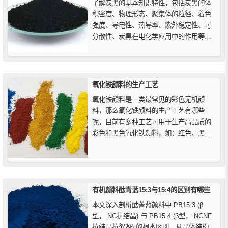
了解炭黑的基本知识特性，包括炭黑的体
积密度、物理形态、聚集体的粒径、着色
强度、导电性、热导率、紫外稳定性、可
分散性、炭黑在电化学应用中的作用等，
及其在塑料、橡胶、涂料和油墨中的广泛
应用。
氧化铁颜料的生产工艺
氧化铁颜料是一类最常见的彩色无机颜
料，那么氧化铁颜料的生产工艺有哪些
呢，目前有多种工艺可用于生产高品质的
彩色和黑色氧化铁颜料，如：红色、黑色
和棕色氧化铁颜料的固相反应（焙烧工艺
法）；黄色、红色、橙色和黑色氧化铁颜
料的沉淀反应（彭尼曼-佐夫Penniman-
Zoph法）；用于黑色、红色和黄色氧化铁
颜料的苯胺法（Laux法...
有机颜料酞青蓝15:3与15:4的区别有哪些
本文深入剖析酞菁蓝颜料中 PB15:3 (β
型， NC抗结晶) 与 PB15:4 (β型， NCNF
抗结晶抗絮凝) 的根本区别。从晶体结构、