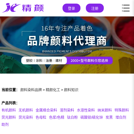
登录
注册
当前位置：
颜料染料品牌
>
精颜化工
>
颜料知识
产品列表：
有机颜料
无机颜料
金属络合染料
溶剂染料
水溶性染料
纳米颜料
特殊颜料
荧光颜料
荧光染料
色母粒
色浆/色精
钛白粉
硫酸钡/硫化锌
炭黑
增白剂
助剂