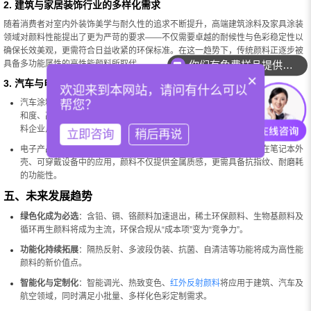
2. 建筑与家居装饰行业的多样化需求
随着消费者对室内外装饰美学与耐久性的追求不断提升，高端建筑涂料及家具涂装
领域对颜料性能提出了更为严苛的要求——不仅需要卓越的耐候性与色彩稳定性以
确保长效美观，更需符合日益收紧的环保标准。在这一趋势下，传统颜料正逐步被
具备多功能属性的高性能颜料所取代。
你们有免费样品提供吗？
×
3. 汽车与电子行业拉动增长
欢迎来到本网站，请问有什么可以
帮您？
汽车涂料：随着新能源车渗透率提升，色彩营销成为品牌差异化利器。高色饱
和度、高彩度效应颜料（如幻彩珠光、纳米级铝粉）配合耐候性要求，推动颜
料企业从“卖产品”向“提供色彩趋势解决方案”转型。
立即咨询
稍后再说
电子产品：轻薄化、高精度设计推动金属
效果颜料
、高遮盖性颜料在笔记本外
壳、可穿戴设备中的应用，颜料不仅提供金属质感，更需具备抗指纹、耐磨耗
的功能性。
五、未来发展趋势
绿色化成为必选
：含铅、镉、铬颜料加速退出，稀土环保颜料、生物基颜料及
循环再生颜料将成为主流，环保合规从“成本项”变为“竞争力”。
功能化持续拓展
：隔热反射、多波段伪装、抗菌、自清洁等功能将成为高性能
颜料的新价值点。
智能化与定制化
：智能调光、热致变色、
红外反射颜料
将应用于建筑、汽车及
航空领域，同时满足小批量、多样化色彩定制需求。