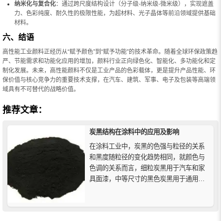
纳米化与复合化
：通过跨尺度结构设计（分子级-纳米级-微米级），实现遮盖
力、色彩纯度、耐久性的极限性能，为超材料、光子晶体等前沿领域提供基础
材料。
六、结语
高性能工业颜料正经历从“赋予颜色”到“赋予功能”的技术革命。随着全球环保政策趋
严、节能需求和功能化应用的增加，颜料行业正向绿色化、智能化、多功能化和定
制化发展。未来，高性能颜料不仅是工业产品的色彩载体，更是提升产品性能、环
保价值与核心竞争力的重要技术支撑，在汽车、建筑、军事、电子及包装等高端领
域具有不可替代的战略价值。
推荐文章：
炭黑结构在涂料中的应用及影响
在涂料工业中，炭黑的色强与粒径的关系
和黑度随粒径的变化趋势相同，就颜色与
色调的关系而言，细粒炭黑用于汽车和家
具面漆，中等尺寸的黑色炭黑用于通用公
用事业的最终应用，较粗的浅色炭黑用于
汽车底盘漆、罐头搪瓷和其他廉价漆等。