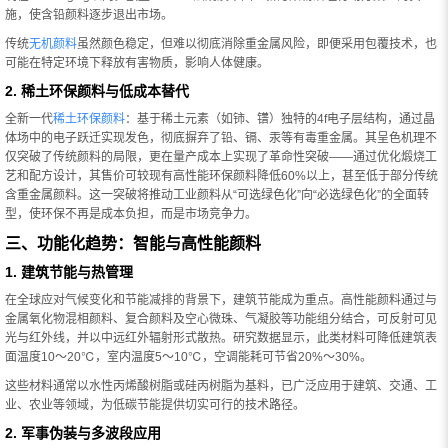
施，使含铅颜料逐步退出市场。
传统
无机颜料
虽然颜色稳定，但难以彻底消除重金属风险，即便采用包覆技术，也
可能在特定环境下释放有害物质，影响人体健康。
2. 稀土环保颜料与低成本替代
全新一代
稀土环保颜料
：基于稀土元素（如铈、镨）独特的4f电子层结构，通过晶
体场中的电子跃迁实现发色，彻底摒弃了铅、镉、汞等有毒重金属。其呈色机理不
仅突破了传统颜料的局限，更在量产成本上实现了革命性突破——通过优化煅烧工
艺和配方设计，其售价可较现有高性能环保颜料降低60%以上，甚至低于部分传统
含重金属颜料。这一突破将推动工业颜料从“可选绿色化”向“必选绿色化”的全面转
型，使环保不再是成本负担，而是市场竞争力。
三、功能化趋势：智能与高性能颜料
1. 建筑节能与热管理
在全球应对气候变化和节能减排的背景下，建筑节能成为重点。高性能颜料通过与
金属氧化物混相颜料、复合颜料及空心微珠、气凝胶等功能组分结合，可反射可见
光与红外线，并以中远红外辐射形式散热。研究数据显示，此类材料可降低建筑表
面温度10～20℃，室内温度5～10℃，空调能耗可节省20%～30%。
这些材料通常以水性丙烯酸树脂或硅丙树脂为基料，已广泛应用于建筑、交通、工
业、农业等领域，为低碳节能提供切实可行的技术路径。
2. 军事伪装与多波段应用