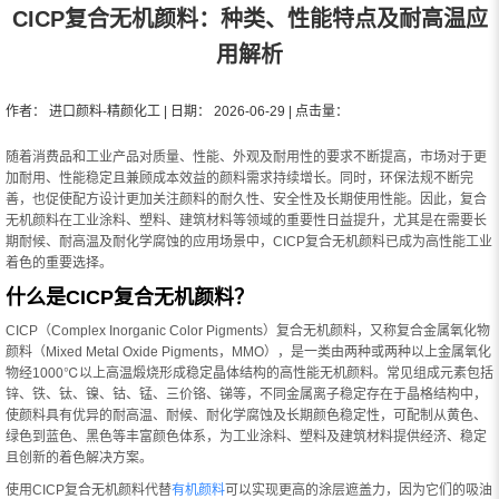
CICP复合无机颜料：种类、性能特点及耐高温应
用解析
作者： 进口颜料-精颜化工 | 日期： 2026-06-29 | 点击量：
随着消费品和工业产品对质量、性能、外观及耐用性的要求不断提高，市场对于更
加耐用、性能稳定且兼顾成本效益的颜料需求持续增长。同时，环保法规不断完
善，也促使配方设计更加关注颜料的耐久性、安全性及长期使用性能。因此，复合
无机颜料在工业涂料、塑料、建筑材料等领域的重要性日益提升，尤其是在需要长
期耐候、耐高温及耐化学腐蚀的应用场景中，CICP复合无机颜料已成为高性能工业
着色的重要选择。
什么是CICP复合无机颜料？
CICP（Complex Inorganic Color Pigments）复合无机颜料，又称复合金属氧化物
颜料（Mixed Metal Oxide Pigments，MMO），是一类由两种或两种以上金属氧化
物经1000℃以上高温煅烧形成稳定晶体结构的高性能无机颜料。常见组成元素包括
锌、铁、钛、镍、钴、锰、三价铬、锑等，不同金属离子稳定存在于晶格结构中，
使颜料具有优异的耐高温、耐候、耐化学腐蚀及长期颜色稳定性，可配制从黄色、
绿色到蓝色、黑色等丰富颜色体系，为工业涂料、塑料及建筑材料提供经济、稳定
且创新的着色解决方案。
使用CICP复合无机颜料代替
有机颜料
可以实现更高的涂层遮盖力，因为它们的吸油