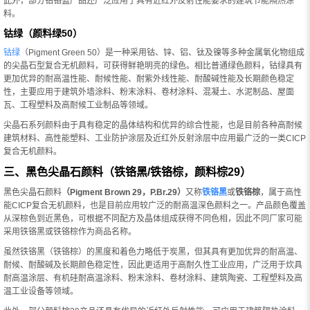
此外，部分钴铬蓝产品还广泛应用于具有近红外反射性能要求的建筑节能隔热涂
料。
钴绿（颜料绿50）
钴绿
（Pigment Green 50）是一种采用钴、锌、铝、钛及镍等多种金属氧化物组成
的尖晶石型复合无机颜料，可获得鲜艳明亮的绿色。相比普通绿色颜料，钴绿具有
更加优异的耐高温性能、耐候性能、耐紫外线性能、耐酸碱性能及长期颜色稳定
性，主要应用于建筑外墙涂料、粉末涂料、卷材涂料、混凝土、水泥制品、屋面
瓦、工程塑料及高耐候工业制品等领域。
尖晶石系列颜料由于具有稳定的晶体结构和优异的综合性能，也是目前各种高耐候
建筑材料、高性能塑料、工业防护涂层及近红外反射涂层中应用最广泛的一类CICP
复合无机颜料。
三、黑色尖晶石颜料（铁铬黑/铁铬棕，颜料棕29）
黑色尖晶石颜料
（Pigment Brown 29，P.Br.29）
又称
铁铬黑
或
铁铬棕
，属于高性
能CICP复合无机颜料，也是目前应用较广泛的耐高温深色颜料之一。产品颜色覆盖
从深棕色到近黑色，可根据不同配方及晶体组成获得不同色相，因此不同厂家可能
采用铁铬黑或铁铬棕作为商品名称。
虽然铁铬黑（铁铬棕）的黑度和着色力略低于炭黑，但其具有更加优异的耐高温、
耐候、耐酸碱及长期颜色稳定性，因此更适用于高耐久性工业应用，广泛用于炊具
耐高温涂层、有机硅耐高温涂料、粉末涂料、卷材涂料、建筑陶瓷、工程塑料及高
温工业设备等领域。