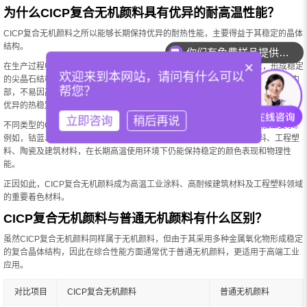
为什么CICP复合无机颜料具有优异的耐高温性能？
CICP复合无机颜料之所以能够长期保持优异的耐热性能，主要得益于其稳定的晶体
结构。
你们有免费样品提供吗？
×
在生产过程中，多种金属氧化物经过1000℃以上高温煅烧发生固相反应，形成稳定
欢迎来到本网站，请问有什么可以
的尖晶石结构、金红石结构或其它复合晶体结构。这些金属离子牢固结合在晶格内
帮您？
部，不易因高温加工而发生晶体转变或化学分解，因此相比普通有机颜料具有更加
优异的热稳定性。
立即咨询
稍后再说
不同类型的CICP颜料耐热性能略有差异，但整体均可满足工业领域高温加工要求。
例如，钴蓝、钴铬蓝、钴绿、铁铬棕及铁铬黑等产品广泛应用于粉末涂料、工程塑
料、陶瓷及建筑材料，在长期高温使用环境下仍能保持稳定的颜色表现和物理性
能。
正因如此，CICP复合无机颜料成为高温工业涂料、高耐候建筑材料及工程塑料领域
的重要着色材料。
CICP复合无机颜料与普通无机颜料有什么区别？
虽然CICP复合无机颜料同样属于无机颜料，但由于其采用多种金属氧化物形成稳定
的复合晶体结构，因此在综合性能方面通常优于普通无机颜料，更适用于高端工业
应用。
对比项目
CICP复合无机颜料
普通无机颜料