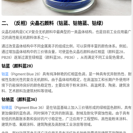
二、（反相）尖晶石颜料（钴蓝、钴铬蓝、钴绿）
尖晶石结构是CICP复合无机颜料中最典型的一类晶体结构，也是目前工业应用最广
泛的高性能无机颜料体系之一。
通过改变晶体结构中不同金属离子的组成比例，可以获得丰富的颜色体系。例如，
通过增加晶体结构中的三价铬含量，可使蓝色尖晶石颜料由红相蓝（颜料蓝28，
PB28）逐渐过渡至绿相蓝（颜料蓝36，PB36），从而满足不同工业配色需求。
钴蓝（颜料蓝28）
钴蓝
（Pigment Blue 28）具有纯净鲜艳的红相蓝色调，是一种具有优异耐热性、耐
候性及耐光性的复合无机颜料。由于晶体结构稳定，在高温加工和长期户外使用环
境下仍能保持良好的颜色稳定性，主要应用于粉末涂料、高温烤漆、陶瓷、建筑涂
料、艺术颜料及建筑材料等领域。
钴铬蓝（颜料蓝36）
钴铬蓝
（Pigment Blue 36）是在钴蓝基础上加入三价铬形成的绿相蓝色颜料，具有
更加偏绿的蓝色调，同时保持了优异的耐高温、耐候及耐化学腐蚀性能。由于具有
较低的热膨胀系数和良好的尺寸稳定性，广泛应用于工程塑料、高性能粉末涂料、
建筑外墙、氟碳涂料、建筑陶瓷及高耐候工业涂层等领域。