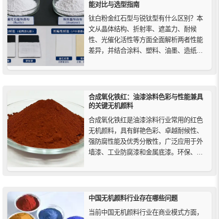
能对比与选型指南
钛白粉金红石型与锐钛型有什么区别？本
文从晶体结构、折射率、遮盖力、耐候
性、光催化活性等方面全面解析两者性能
差异，并结合涂料、塑料、油墨、造纸等
行业应用，提供实用选型建议，帮助您根
据实际需求选择合适的钛白粉类型。
合成氧化铁红：油漆涂料色彩与性能兼具
的关键无机颜料
合成氧化铁红是油漆涂料行业常用的红色
无机颜料，具有鲜艳色彩、卓越耐候性、
强防腐性能及优秀分散性，广泛应用于外
墙漆、工业防腐漆和金属底漆。环保、安
全、性价比高，是装饰与保护性涂层的理
想选择。
中国无机颜料行业存在哪些问题
当前中国无机颜料行业在商业模式方面，