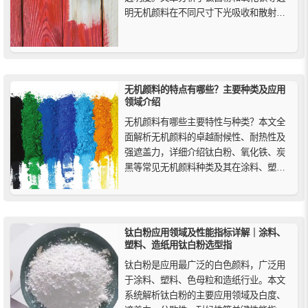
明无机颜料在不同尺寸下光吸收和散射方
面的光学性质。解释了粒径如何影响这些
性能。
无机颜料的特点有哪些？主要种类及应用
领域介绍
无机颜料有哪些主要特性与种类？本文全
面解析无机颜料的卓越耐候性、耐热性及
强遮盖力，详细介绍钛白粉、氧化铁、炭
黑等常见无机颜料种类及其在涂料、塑
料、建筑材料和陶瓷等行业的广泛应用，
助您全面了解这一色彩的坚实基石与选择
指南。
钛白粉应用领域及性能指标详解｜涂料、
塑料、造纸用钛白粉选型指
钛白粉是应用最广泛的白色颜料，广泛用
于涂料、塑料、色母粒和造纸行业。本文
系统解析钛白粉的主要应用领域及白度、