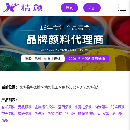
登录
注册
当前位置：
颜料染料品牌
>
精颜化工
>
颜料知识
>
无机颜料知识
产品列表：
有机颜料
无机颜料
金属络合染料
溶剂染料
水溶性染料
纳米颜料
特殊颜料
荧光颜料
荧光染料
色母粒
色浆/色精
钛白粉
硫酸钡/硫化锌
炭黑
增白剂
助剂