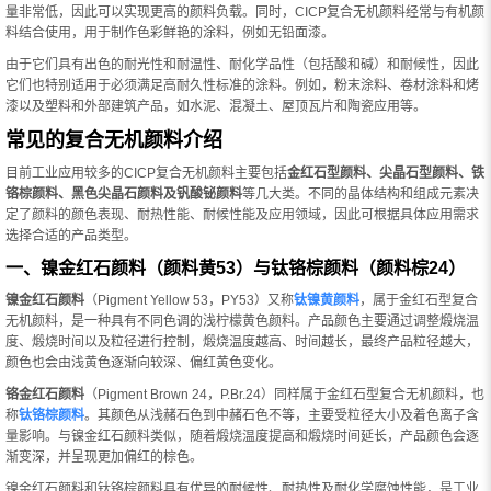
量非常低，因此可以实现更高的颜料负载。同时，CICP复合无机颜料经常与有机颜
料结合使用，用于制作色彩鲜艳的涂料，例如无铅面漆。
由于它们具有出色的耐光性和耐温性、耐化学品性（包括酸和碱）和耐候性，因此
它们也特别适用于必须满足高耐久性标准的涂料。例如，粉末涂料、卷材涂料和烤
漆以及塑料和外部建筑产品，如水泥、混凝土、屋顶瓦片和陶瓷应用等。
常见的复合无机颜料介绍
目前工业应用较多的CICP复合无机颜料主要包括
金红石型颜料、尖晶石型颜料、铁
铬棕颜料、黑色尖晶石颜料及钒酸铋颜料
等几大类。不同的晶体结构和组成元素决
定了颜料的颜色表现、耐热性能、耐候性能及应用领域，因此可根据具体应用需求
选择合适的产品类型。
一、镍金红石颜料（颜料黄53）与钛铬棕颜料（颜料棕24）
镍金红石颜料
（Pigment Yellow 53，PY53）又称
钛镍黄颜料
，属于金红石型复合
无机颜料，是一种具有不同色调的浅柠檬黄色颜料。产品颜色主要通过调整煅烧温
度、煅烧时间以及粒径进行控制，煅烧温度越高、时间越长，最终产品粒径越大，
颜色也会由浅黄色逐渐向较深、偏红黄色变化。
铬金红石颜料
（Pigment Brown 24，P.Br.24）同样属于金红石型复合无机颜料，也
称
钛铬棕颜料
。其颜色从浅赭石色到中赭石色不等，主要受粒径大小及着色离子含
量影响。与镍金红石颜料类似，随着煅烧温度提高和煅烧时间延长，产品颜色会逐
渐变深，并呈现更加偏红的棕色。
镍金红石颜料和钛铬棕颜料具有优异的耐候性、耐热性及耐化学腐蚀性能，是工业