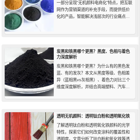
一部分呈现“无机颜料电商化”特点，把互联
网作为营销渠道的补充手段，而提供低价
化的产品，智能解决浅层次的行业痛点。
互联网和无机颜料行业的上下游资源整
合，以“低价套餐+服务承诺+过程监控”的
方式，为消费者提供省钱、省时、省力的
服务。
炭黑和铁黑哪个更黑？黑度、色相与着色
力深度解析
炭黑和铁黑哪个更黑？为什么有的黑色发
蓝、有的发灰？本文从黑度等级、色相差
异（蓝相黑vs灰相黑）、着色力对比三个
维度深度解析，并结合高端塑料、汽车内
饰、水泥建材、仿古涂料等场景给出选型
建议，帮你选对黑色颜料。
透明无机颜料：透明钛白粉和透明氧化铁
了解透明钛白粉和透明氧化铁颜料的光学
特性，探索它们如何改变涂料的覆盖性和
透明度。文章分析了钛白粉和氧化铁等透