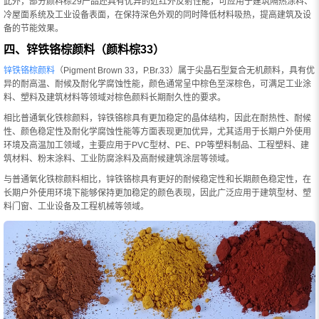
此外，部分颜料棕29产品还具有优异的近红外反射性能，可应用于建筑隔热涂料、
冷屋面系统及工业设备表面，在保持深色外观的同时降低材料吸热，提高建筑及设
备的节能效果。
四、锌铁铬棕颜料（颜料棕33）
锌铁铬棕颜料
（Pigment Brown 33，P.Br.33）属于尖晶石型复合无机颜料，具有优
异的耐高温、耐候及耐化学腐蚀性能，颜色通常呈中棕色至深棕色，可满足工业涂
料、塑料及建筑材料等领域对棕色颜料长期耐久性的要求。
相比普通氧化铁棕颜料，锌铁铬棕具有更加稳定的晶体结构，因此在耐热性、耐候
性、颜色稳定性及耐化学腐蚀性能等方面表现更加优异，尤其适用于长期户外使用
环境及高温加工领域，主要应用于PVC型材、PE、PP等塑料制品、工程塑料、建
筑材料、粉末涂料、工业防腐涂料及高耐候建筑涂层等领域。
与普通氧化铁棕颜料相比，锌铁铬棕具有更好的耐候稳定性和长期颜色稳定性，在
长期户外使用环境下能够保持更加稳定的颜色表现，因此广泛应用于建筑型材、塑
料门窗、工业设备及工程机械等领域。