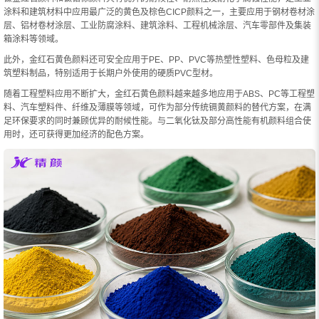
涂料和建筑材料中应用最广泛的黄色及棕色CICP颜料之一，主要应用于钢材卷材涂
层、铝材卷材涂层、工业防腐涂料、建筑涂料、工程机械涂层、汽车零部件及集装
箱涂料等领域。
此外，金红石黄色颜料还可安全应用于PE、PP、PVC等热塑性塑料、色母粒及建
筑塑料制品，特别适用于长期户外使用的硬质PVC型材。
随着工程塑料应用不断扩大，金红石黄色颜料越来越多地应用于ABS、PC等工程塑
料、汽车塑料件、纤维及薄膜等领域，可作为部分传统镉黄颜料的替代方案，在满
足环保要求的同时兼顾优异的耐候性能。与二氧化钛及部分高性能有机颜料组合使
用时，还可获得更加经济的配色方案。