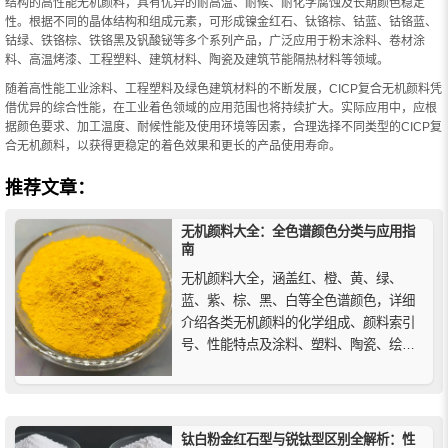
结构的高性能无机颜料，具有优异的耐高温、耐候、耐化学腐蚀及长期颜色稳定
性。根据不同的晶体结构和组成元素，可形成镍金红石、钛铬棕、钴蓝、钴铬蓝、
钴绿、铁铬棕、铁铬黑及钒酸铋等多个系列产品，广泛应用于粉末涂料、卷材涂
料、高温烤漆、工程塑料、建筑材料、陶瓷及建筑节能隔热材料等领域。
随着高性能工业涂料、工程塑料及绿色建筑材料的不断发展，CICP复合无机颜料凭
借优异的综合性能，在工业着色领域的应用范围也将持续扩大。实际应用中，应根
据颜色要求、加工温度、耐候性能及使用环境等因素，合理选择不同类型的CICP复
合无机颜料，以获得更稳定的着色效果和更长的产品使用寿命。
推荐文章：
无机颜料大全：全色谱颜色分类与应用指
南
无机颜料大全，涵盖红、橙、黄、绿、
蓝、紫、棕、黑、白等全色谱颜色，详细
介绍各类无机颜料的化学组成、颜料索引
号、性能特点及涂料、塑料、陶瓷、绘画
等应用场景，助力选材与配色参考，兼顾
历史背景与现代环保发展趋势。
钛白粉金红石型与锐钛型区别全解析：性