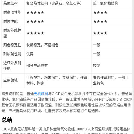
晶体结构
复合晶体结构（尖晶石、金红石等）
单一氧化物结构
耐高温性能
★★★★★
★★★★
耐候性能
★★★★★
★★★★
耐紫外线性
★★★★★
★★★★
能
颜色稳定性
长期稳定，不易褪色
一般
耐酸碱性能
优异
一般
近红外反射
部分产品具有
较少
性能
工程塑料、粉末涂料、卷材涂料、建筑
普通建筑材料、一般工
应用领域
材料、陶瓷
业着色
需要说明的是，普通
无机颜料
与CICP复合无机颜料并不存在完全替代关系。普通氧
化铁、氧化铬绿等产品因价格较低，在一般工业着色领域仍具有广泛应用；而CICP
复合无机颜料则更适用于耐高温、耐候性及长期颜色稳定性要求较高的高端应用场
景，应根据具体使用环境、性能要求及成本预算进行合理选择。
总结
CICP复合无机颜料是一类由多种金属氧化物经1000℃以上高温煅烧形成稳定晶体