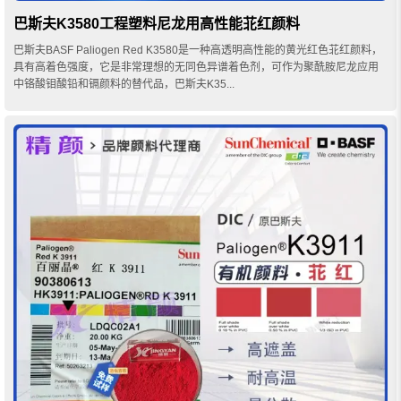
巴斯夫K3580工程塑料尼龙用高性能苝红颜料
巴斯夫BASF Paliogen Red K3580是一种高透明高性能的黄光红色苝红颜料，
具有高着色强度，它是非常理想的无同色异谱着色剂，可作为聚酰胺尼龙应用
中铬酸钼酸铅和镉颜料的替代品，巴斯夫K35...