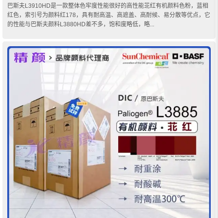
巴斯夫L3910HD是一款整体色牢度性能很好的高性能苝红有机颜料色粉，蓝相
红色，索引号为颜料红178，具有耐高温、高遮盖、高耐候、易分散等优点，它
的性能与巴斯夫颜料L3880HD差不多，饱和度略低，略...