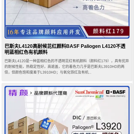
巴斯夫L4120高耐候苝红颜料BASF Paliogen L4120不透
明蓝相红色有机颜料
巴斯夫L4120是一种蓝相红色的不透明苝红有机颜料（颜料红179），具有优异
的耐候性能，热稳定性好，高遮盖，它的着色力几乎是巴斯夫L3910HD的两
倍，但颜色饱和度差于L3910HD；与氧化铁红及有机...