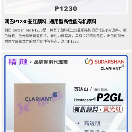
润巴P1230苝红颜料_通用型高性能有机颜料
润巴Ranbar Red P1230是一种基于颜料红123苝系结构的高性能有机颜料，颜
色鲜艳，色光稍微偏蓝相红，着色力非常高，具有良好的耐热性，出色的耐光
耐候牢度和优异的耐溶剂性等特点，润巴P1230...