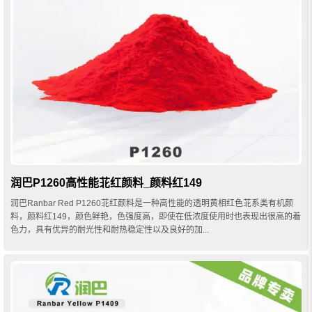
润巴P1260高性能苝红颜料_颜料红149
润巴Ranbar Red P1260苝红颜料是一种高性能的透明黄相红色苝系类有机颜
料，颜料红149，颜色鲜艳，色强度高，即使在低浓度使用时也表现出很高的着
色力，具有优异的耐光性和耐热稳定性以及良好的加...