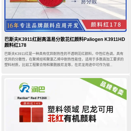
巴斯夫K3911红耐高温易分散苝红颜料Paliogen K3911HD
颜料红178
巴斯夫K3911红是一种具有优异耐热性的不透明苝红颜料，中性红色调，具有
优异的分散性，在聚烯烃和聚氯乙烯中耐热性能佳，适用于多数高加工要求的
塑料材质，比如工程聚合物和聚酰胺尼龙等，在尼龙用途中可作为钼...