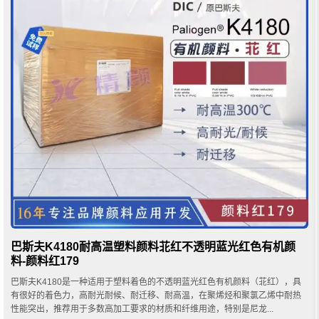
巴斯夫K4180耐高温塑料颜料苝红不透明蓝光红色有机颜
料-颜料红179
巴斯夫K4180是一种适用于塑料着色的不透明蓝光红色有机颜料（苝红），具
有很好的着色力，高耐光耐候、耐迁移、耐高温，在聚烯烃和聚氯乙烯中耐热
性能突出，推荐用于多数高加工要求的材质和纤维用途，特别是尼龙...