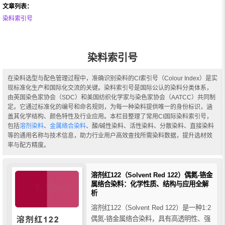
文章列表：
染料索引号
染料索引号
在染料选型与配色管理过程中，准确识别染料的CI索引号（Colour Index）是实
现标准化生产和国际化交流的关键。染料索引号是国际公认的染料分类体系，
由英国染色家协会（SDC）和美国纺织化学家与染色家协会（AATCC）共同制
定。它通过标准化的编号和命名规则，为每一种染料提供唯一的身份标识，涵
盖其化学结构、颜色特性及行业应用。本栏目整理了常用CI国际染料索引号，
包括
溶剂染料
、
金属络合染料
、酸/碱性染料、活性染料、分散染料、直接染料
等的通用名称与技术信息，助力行业用户高效查找所需染料数据，提升选材效
率与配方精度。
溶剂红122（Solvent Red 122）偶氮-铬金
属络合染料：化学性质、结构与应用全解
析
溶剂红122（Solvent Red 122）是一种1:2
偶氮-铬金属络合染料，具有高透明性、强