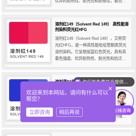
优异的耐热性、耐光性和耐候性，着色力
高且抗迁移性能出色，广泛应用于塑料、
纤维、涂料、油墨及橡胶等材料的着色，
为工业产品提供持久、稳定且高效的荧光
溶剂红149（Solvent Red 149） 高性能溶
绿黄色效果。
剂染料荧光红HFG
溶剂红149（Solvent Red 149），又称荧
光红HFG，是一种高性能吡啶蒽酮类荧光
溶剂染料。它呈艳丽蓝红色荧光，具有高
着色强度、优异耐热性、耐光性和抗迁移
性。广泛应用于塑料、工程树脂、聚酯纤
维、尼龙、油墨、涂料及色母粒中，尤其
适用于高可视性和警示性制品的着色，兼
你们有免费样品提供吗？
溶剂蓝97号蓝染料（Solvent Blue 97）的
具透明度和持久稳定的色彩效果，是工业
×
结构式、性能与合成方法
着色领域的理...
欢迎来到本网站，请问有什么可以
溶剂蓝97（Solvent Blue 97）别名透明蓝
帮您？
RR、溶剂蓝RR，是一种高性能蒽醌类溶
剂染料，它广泛应用于PS、ABS、PC、
立即咨询
稍后再说
PVC、PET等塑料及涤纶、尼龙等纤维的
着色，并提供分子级均匀着色效果。本文
详细介绍了溶剂蓝97的分子结构、性能特