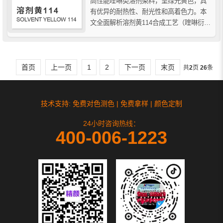
高性能喹啉类溶剂染料，呈绿光黄色，具
有优异的耐热性、耐光性和高着色力。本
文全面解析溶剂黄114合成工艺（喹啉衍生
物缩合法）、分子结构（C18H11NO3）、
理化性质及主要用途，涵盖工程塑料
（PS/ABS/PC等）、合成纤维（涤纶/锦
纶）染色、油墨涂料等领域，助您...
首页
上一页
1
2
下一页
末页
共
2
页
26
条
技术支持: 免费对色测色 | 免费拿样 | 颜色定制
24小时咨询热线：
400-006-1223