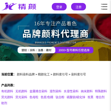
登录
注册
当前位置：
颜料染料品牌
>
精颜化工
>
颜料索引号
>
染料索引号
产品列表：
有机颜料
无机颜料
金属络合染料
溶剂染料
水溶性染料
纳米颜料
特殊颜料
荧光颜料
荧光染料
色母粒
色浆/色精
钛白粉
硫酸钡/硫化锌
炭黑
增白剂
助剂