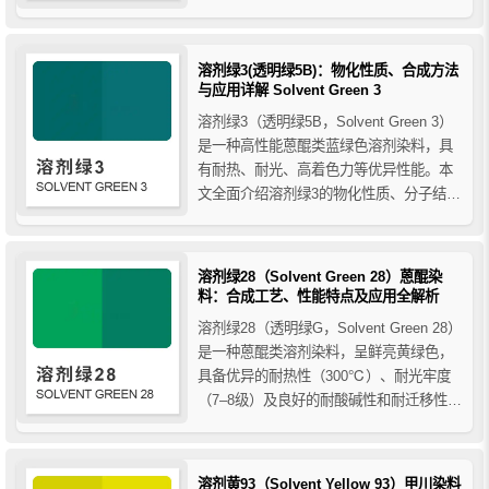
抗迁移性。广泛应用于工程塑料、聚酯纤
维、油墨、涂料及包装装饰材料等领域，
能够在高温加工和户外环境中保持稳定的
溶剂绿3(透明绿5B)：物化性质、合成方法
颜色。本文全面解析溶剂蓝104的理化性
与应用详解 Solvent Green 3
质、生产...
溶剂绿3（透明绿5B，Solvent Green 3）
是一种高性能蒽醌类蓝绿色溶剂染料，具
有耐热、耐光、高着色力等优异性能。本
文全面介绍溶剂绿3的物化性质、分子结
构、工业合成方法及应用领域，包括塑
料、树脂、涂料、油墨、化妆品及烟火等
行业，为染料选材和工艺优化提供专业参
溶剂绿28（Solvent Green 28）蒽醌染
考。
料：合成工艺、性能特点及应用全解析
溶剂绿28（透明绿G，Solvent Green 28）
是一种蒽醌类溶剂染料，呈鲜亮黄绿色，
具备优异的耐热性（300℃）、耐光牢度
（7–8级）及良好的耐酸碱性和耐迁移性。
本文全面介绍溶剂绿28的理化性质、性能
特点、合成工艺及在塑料、涂料、油墨和
纤维着色中的应用。
溶剂黄93（Solvent Yellow 93）甲川染料