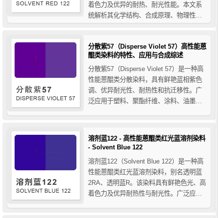
着色力及优异的耐热、耐光性能。本文系
统解析其化学结构、合成原理、物理性质
及应用特点，详细介绍其在木器漆、真空
电镀、印刷油墨、皮革涂饰、铝箔着色及
分散紫57（Disperse Violet 57）高性能蒽
塑料透明涂层等领域的应用，并对比其与
醌类染料的特性、应用与合成综述
颜料红122的本质区别，同时说明金属络合
染料...
分散紫57（Disperse Violet 57）是一种高
性能蒽醌类分散染料，具有鲜艳蓝相紫色
调、优异耐光性、耐热性和抗迁移性。广
泛应用于塑料、聚酯纤维、涂料、油墨及
高温加工工程塑料着色，兼具高透明度和
良好分散性。本文详细解析其性能特点、
应用领域及合成工艺，为塑料与纤维染色
溶剂蓝122 - 高性能蒽醌类红光蓝溶剂染料
提供专业参考。
- Solvent Blue 122
溶剂蓝122（Solvent Blue 122）是一种高
性能蒽醌类红光蓝溶剂染料，别名透明蓝
2RA、透明蓝R。该染料具有鲜艳色光、高
着色力及优异耐热性与耐光性。广泛应用
于PET、PC、ABS等工程塑料着色，以及
合成纤维、油墨、橡胶、油品和蜡烛等领