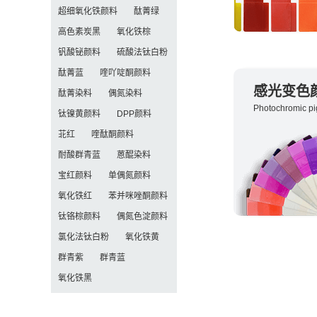
超细氧化铁颜料
酞菁绿
高色素炭黑
氧化铁棕
钒酸铋颜料
硫酸法钛白粉
酞菁蓝
喹吖啶酮颜料
感光变色
酞菁染料
偶氮染料
Photochromic pi
钛镍黄颜料
DPP颜料
苝红
喹酞酮颜料
耐酸群青蓝
蒽醌染料
宝红颜料
单偶氮颜料
氧化铁红
苯并咪唑酮颜料
钛铬棕颜料
偶氮色淀颜料
氯化法钛白粉
氧化铁黄
群青紫
群青蓝
氧化铁黑