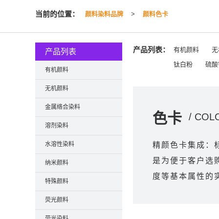
当前的位置：
颜料染料品牌
>
颜料色卡
产品列表：
有机颜料
无
产品列表
钛白粉
硫酸
有机颜料
无机颜料
金属络合染料
色卡
/ COL
溶剂染料
水溶性染料
精颜色卡集成：
是为便于客户选
纳米颜料
度等基本属性的
特殊颜料
荧光颜料
荧光染料