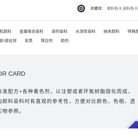
关键词：
颜料色卡,染料色卡
机颜料
金属络合染料
溶剂染料
水溶性染料
纳米颜料
特殊
钡/硫化锌
炭黑
增白剂
助剂
OR CARD
标准配方+各种着色剂，以注塑或者环氧树脂固化而成，
购颜料染料时有直观的参考性，方便对比颜色、色相、透
实物参照。