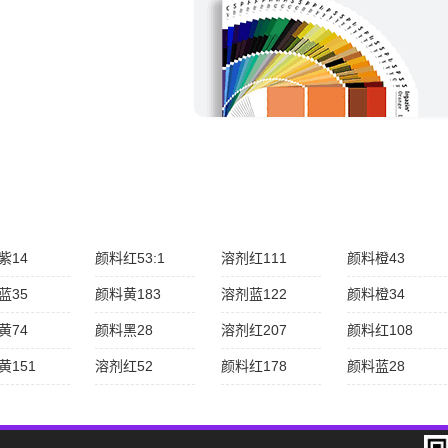
紫14
颜料红53:1
溶剂红111
颜料橙43
蓝35
颜料黄183
溶剂蓝122
颜料橙34
黄74
颜料黑28
溶剂红207
颜料红108
黄151
溶剂红52
颜料红178
颜料蓝28