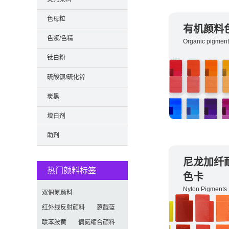
色母粒
有机颜料
色浆/色精
Organic pigment
钛白粉
硫酸钡/硫化锌
炭黑
增白剂
助剂
尼龙加纤
热门颜料标签
色卡
Nylon Pigments 
双偶氮颜料
红外线反射颜料
蒽醌蓝
联苯胺黄
偶氮缩合颜料