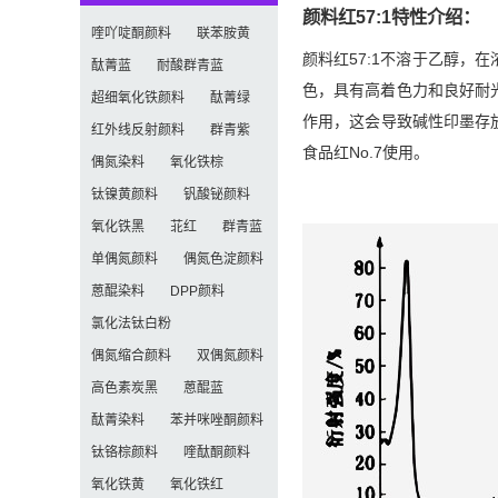
颜料红57:1特性介绍：
喹吖啶酮颜料
联苯胺黄
颜料红57:1不溶于乙醇
酞菁蓝
耐酸群青蓝
色，具有高着色力和良好耐光
超细氧化铁颜料
酞菁绿
作用，这会导致碱性印墨存放
红外线反射颜料
群青紫
食品红No.7使用。
偶氮染料
氧化铁棕
钛镍黄颜料
钒酸铋颜料
氧化铁黑
苝红
群青蓝
单偶氮颜料
偶氮色淀颜料
蒽醌染料
DPP颜料
氯化法钛白粉
偶氮缩合颜料
双偶氮颜料
高色素炭黑
蒽醌蓝
酞菁染料
苯并咪唑酮颜料
钛铬棕颜料
喹酞酮颜料
氧化铁黄
氧化铁红