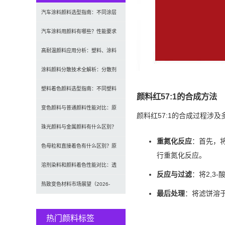
汽车涂料颜料选型指南：不同涂层
应用要求、OEM与修...
汽车涂料用颜料有哪些？性能要求
及常用颜料类型介绍
高耐温颜料应用分析：塑料、涂料
及工程材料的选型原则...
涂料颜料分散技术全解析：分散剂
选型、研磨工艺及常见...
塑料着色颜料选型指南：不同塑料
颜料红57:1的合成方法
材料如何选择合适颜料...
变色颜料与普通颜料性能对比：原
颜料红57:1的合成过程涉
理、特点及应用差异解...
珠光颜料与金属颜料有什么区别？
重氮化反应
：首先，
原理、效果与应用对比
色母粒和直接着色有什么区别？原
行重氮化反应。
理、性能与应用全面对...
溶剂染料和颜料着色性能对比：透
反应与过滤
：将2,3
明性、耐候性与应用选...
热致变色材料市场展望（2026-
最后处理
：将滤饼溶于
2034）：203...
热门颜料标签