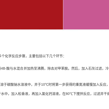
及多个化学反应步骤，主要包括以下几个环节：
将4B-酸与水混合并加热至沸腾，除去对甲苯胺。然后，加入石灰过滤，
-酸溶于碳酸钠水溶液中，并于10℃时将第一步获得的重氮液缓慢加入反应
水中，加入松香液，再加入氯化钙溶液，在80℃下搅拌反应，过滤并干燥