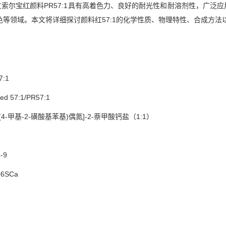
立索尔宝红颜料PR57:1具有高着色力、良好的耐光性和耐溶剂性，广
等领域。本文将详细探讨颜料红57:1的化学性质、物理特性、合成方法
:1
 57:1/PR57:1
(4-甲基-2-磺酸基苯基)偶氮]-2-萘甲酸钙盐（1:1）
-9
6SCa