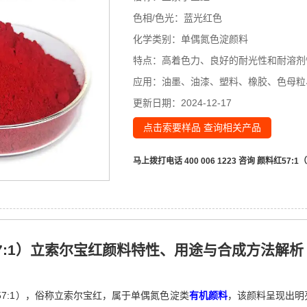
色相/色光：
蓝光红色
化学类别：
单偶氮色淀颜料
特点：
高着色力、良好的耐光性和耐溶剂
应用：
油墨、油漆、塑料、橡胶、色母粒
更新日期：
2024-12-17
点击索要样品 查询相关产品
马上拨打电话 400 006 1223 咨询
颜料红57:1
R57:1）立索尔宝红颜料特性、用途与合成方法解析
Red 57:1），俗称立索尔宝红，属于单偶氮色淀类
有机颜料
，该颜料呈现出明