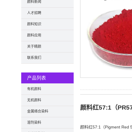
颜料新闻
人才招聘
颜料知识
颜料应用
关于精颜
联系我们
产品列表
有机颜料
无机颜料
颜料红57:1（P
金属络合染料
溶剂染料
颜料红57:1（Pigment 