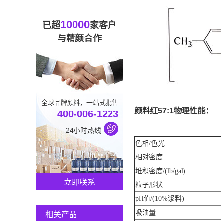
10000
已超
家客户
与精颜合作
全球品牌颜料，一站式批售
颜料红57:1物理性能：
400-006-1223
24小时热线
色相/色光
相对密度
堆积密度/(lb/gal)
立即联系
粒子形状
pH值/(10%浆料)
吸油量
相关产品