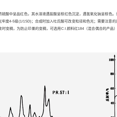
，在浓硫酸中呈品红色，其水溶液遇盐酸呈棕红色沉淀，遇氢氧化钠呈棕色
牢度4-5级(1/1SD)；合成时加入吐氏酸可改变粒径和色光；需要注
时变稠，为防止印墨的变稠，可选用C.I.颜料红184（混合偶合的产品）替