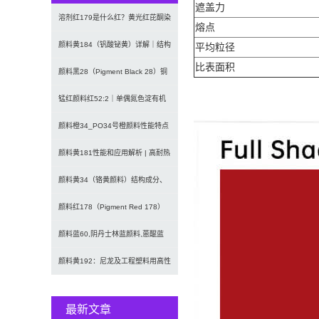
遮盖力
溶剂红179是什么红？黄光红芘酮染
熔点
料的制备方法、性...
颜料黄184（钒酸铋黄）详解｜结构
平均粒径
比表面积
式、合成方法与高...
颜料黑28（Pigment Black 28）铜
铬...
锰红颜料红52:2｜单偶氮色淀有机
颜料Pigmen...
颜料橙34_PO34号橙颜料性能特点
与生产工艺流程...
颜料黄181性能和应用解析 | 高耐热
红黄色有机颜...
颜料黄34（铬黄颜料）结构成分、
性能、种类、安全及...
颜料红178（Pigment Red 178）
苝红...
颜料蓝60,阴丹士林蓝颜料,蒽醌蓝
P.B.60
颜料黄192：尼龙及工程塑料用高性
能红光黄色有机颜...
最新文章