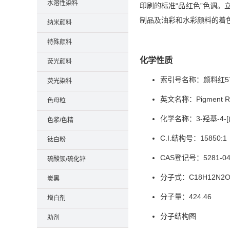
水溶性染料
印刷的标准“品红色”色调。
制品及油彩和水彩颜料的着色
纳米颜料
特殊颜料
化学性质
荧光颜料
索引号名称：颜料红57
荧光染料
英文名称：Pigment Red
色母粒
化学名称：3-羟基-4-[
色浆/色精
C.I.结构号：15850:1
钛白粉
CAS登记号：5281-04
硫酸钡/硫化锌
分子式：C18H12N2O
炭黑
分子量：424.46
增白剂
分子结构图
助剂