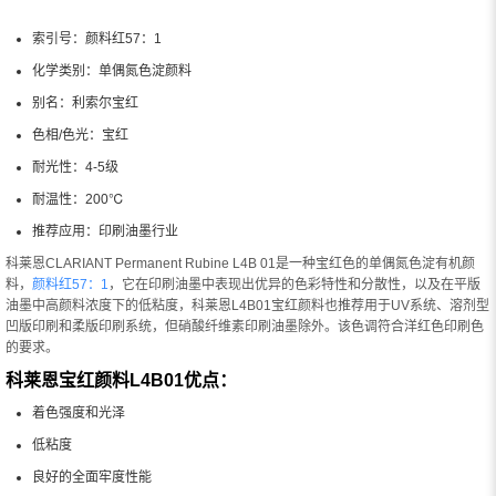
索引号：颜料红57：1
化学类别：单偶氮色淀颜料
别名：利索尔宝红
色相/色光：宝红
耐光性：4-5级
耐温性：200℃
推荐应用：印刷油墨行业
科莱恩CLARIANT Permanent Rubine L4B 01是一种宝红色的单偶氮色淀有机颜
料，
颜料红57：1
，它在印刷油墨中表现出优异的色彩特性和分散性，以及在平版
油墨中高颜料浓度下的低粘度，科莱恩L4B01宝红颜料也推荐用于UV系统、溶剂型
凹版印刷和柔版印刷系统，但硝酸纤维素印刷油墨除外。该色调符合洋红色印刷色
的要求。
科莱恩宝红颜料L4B01优点：
着色强度和光泽
低粘度
良好的全面牢度性能