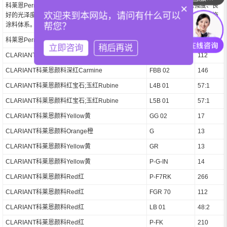
你们招代理商吗？
×
科莱恩Permanent系列颜料由牢度特性不同的颜料组成。由于其高着色强度、良
欢迎来到本网站，请问有什么可以
好的光泽度和良好的耐光性，Permanent颜料适用于印刷油墨、工业涂料和装饰
帮您？
涂料体系。
科莱恩Permanent 系列
型号
索引号
立即咨询
稍后再说
CLARIANT科莱恩颜料Red红
FGR
112
CLARIANT科莱恩颜料深红Carmine
FBB 02
146
CLARIANT科莱恩颜料红宝石;玉红Rubine
L4B 01
57:1
CLARIANT科莱恩颜料红宝石;玉红Rubine
L5B 01
57:1
CLARIANT科莱恩颜料Yellow黄
GG 02
17
CLARIANT科莱恩颜料Orange橙
G
13
CLARIANT科莱恩颜料Yellow黄
GR
13
CLARIANT科莱恩颜料Yellow黄
P-G-IN
14
CLARIANT科莱恩颜料Red红
P-F7RK
266
CLARIANT科莱恩颜料Red红
FGR 70
112
CLARIANT科莱恩颜料Red红
LB 01
48:2
CLARIANT科莱恩颜料Red红
P-FK
210