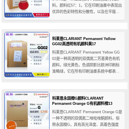
料，颜料红57：1，它在印刷油墨中表现出
优异的色彩特性和分散性，以及在平版油
墨中高颜料浓度下的低粘度，科莱恩
L4B01宝红颜料也推荐用于UV系统、溶剂
型凹版印刷和柔版印刷系统，但硝酸纤维
素印刷油墨除外。色调符合原色品红色
科莱恩CLARIANT Permanent Yellow
的...
GG02高透明有机颜料黄17
科莱恩CLARIANT Permanent Yellow GG
02是一种高透明的双偶氮二芳基黄色有机
颜料，绿光黄色，色调阴影比欧洲印刷标
准略绿，它在所有印刷油墨系统中都表现
出高透明度和光泽度以及良好的全面牢度
性能。推荐用于糊状油墨以及溶剂型和水
性包装凹版印刷和柔版印刷油墨。
科莱恩永固橙G颜料CLARIANT
Permanent Orange G有机颜料橙13
科莱恩CLARIANT Permanent Orange G是
一种不透明的双偶氮二唑吡唑酮颜料，俗
称永固橙G，具有高光泽度、高着色强度