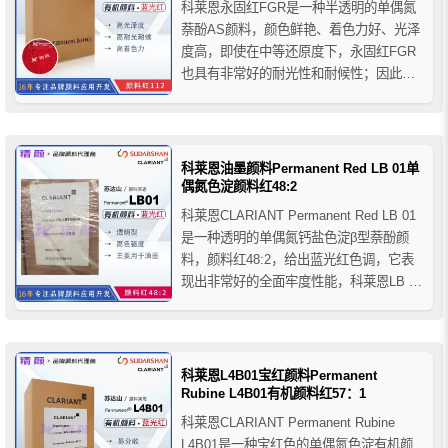
科莱恩永固红FGR是一种半透明的单偶氮
萘酚AS颜料，颜色鲜艳、着色力好、光泽
度高，即使在中等还原度下，永固红FGR
也具有非常好的耐光性和耐候性；因此，
当甲苯胺红的色牢度不足时，它是甲苯胺
红的理想替代品。如果观察到有晕染的风
险，在适当的初步试验后，可以使用全色
调烤漆。
科莱恩油墨颜料Permanent Red LB 01单
偶氮色淀颜料红48:2
科莱恩CLARIANT Permanent Red LB 01
是一种透明的单偶氮钙盐色淀β型萘酚颜
料，颜料红48:2，给出蓝光红色调，它表
现出非常好的全面牢度性能，科莱恩LB 01
油墨颜料强烈推荐用于溶剂型包装凹印油
墨，也适用于糊状油墨、水性柔版印刷油
墨以及紫外线固化系统。
科莱恩L4B01宝红颜料Permanent
Rubine L4B01有机颜料红57：1
科莱恩CLARIANT Permanent Rubine
L4B01是一种宝红色的单偶氮色淀有机颜