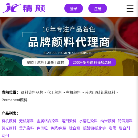
登录
注册
当前位置：
颜料染料品牌
>
化工颜料
>
有机颜料
>
苏达山/科莱恩颜料
>
Permanent颜料
产品列表：
有机颜料
无机颜料
金属络合染料
溶剂染料
水溶性染料
纳米颜料
特殊颜料
荧光颜料
荧光染料
色母粒
色浆/色精
钛白粉
硫酸钡/硫化锌
炭黑
增白剂
助剂