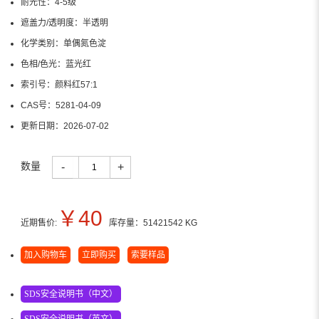
耐光性：
4-5级
遮盖力/透明度：
半透明
化学类别：
单偶氮色淀
色相/色光：
蓝光红
索引号：
颜料红57:1
CAS号：
5281-04-09
更新日期：
2026-07-02
数量
-
+
￥
40
近期售价:
库存量：
51421542
KG
加入购物车
立即购买
索要样品
SDS安全说明书（中文）
SDS安全说明书（英文）