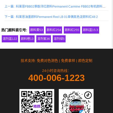
油墨和柔印油墨。
上一篇 : 科莱恩FBB02萘酚洋红颜料Permanent Carmine FBB02有机颜料红146
下一篇 : 科莱恩油墨颜料Permanent Red LB 01单偶氮色淀颜料红48:2
热门颜料索引号:
颜料黄53
颜料红254
颜料红255
颜料蓝15:3
溶剂蓝122
颜料橙13
溶剂紫36
溶剂绿5
技术支持: 免费对色测色 | 免费拿样 | 颜色定制
24小时咨询热线：
400-006-1223