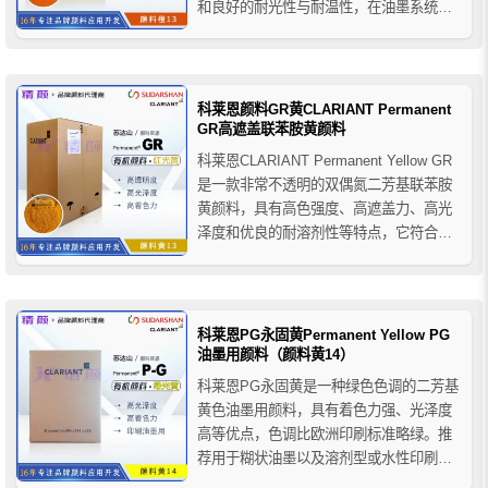
和良好的耐光性与耐温性，在油墨系统中
表现出良好的印刷性能，科莱恩橙G颜料
主要用于糊状油墨，溶剂性和水性的包装
凹版印刷油墨和柔板印刷油墨等。
科莱恩颜料GR黄CLARIANT Permanent
GR高遮盖联苯胺黄颜料
科莱恩CLARIANT Permanent Yellow GR
是一款非常不透明的双偶氮二芳基联苯胺
黄颜料，具有高色强度、高遮盖力、高光
泽度和优良的耐溶剂性等特点，它符合欧
洲印刷标准的要求。推荐用于糊状油墨以
及溶剂型和水性包装凹版印刷和柔版印刷
油墨。适用于烘烤温度不超过200°C的金属
装饰油墨。
科莱恩PG永固黄Permanent Yellow PG
油墨用颜料（颜料黄14）
科莱恩PG永固黄是一种绿色色调的二芳基
黄色油墨用颜料，具有着色力强、光泽度
高等优点，色调比欧洲印刷标准略绿。推
荐用于糊状油墨以及溶剂型或水性印刷油
墨。