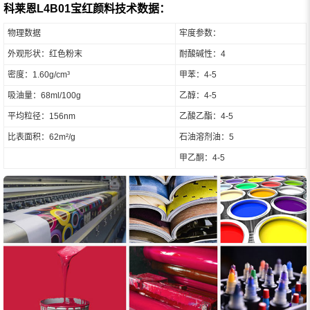
科莱恩L4B01宝红颜料技术数据：
物理数据
牢度参数：
外观形状：红色粉末
耐酸碱性：4
密度：1.60g/cm³
甲苯：4-5
吸油量：68ml/100g
乙醇：4-5
平均粒径：156nm
乙酸乙酯：4-5
比表面积：62m²/g
石油溶剂油：5
甲乙酮：4-5