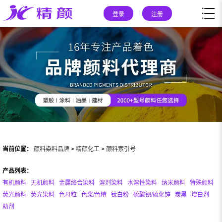
登录
注册
当前位置：
颜料染料品牌
>
精颜化工
>
颜料索引号
产品列表：
有机颜料
无机颜料
金属络合染料
溶剂染料
水溶性染料
纳米颜料
特殊颜料
荧光颜料
荧光染料
色母粒
色浆/色精
钛白粉
硫酸钡/硫化锌
炭黑
增白剂
助剂