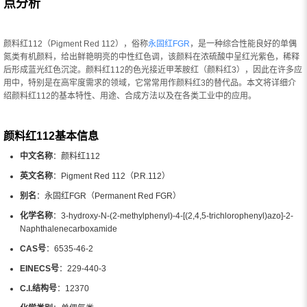
点分析
颜料红112（Pigment Red 112），俗称
永固红FGR
，是一种综合性能良好的单偶
氮类有机颜料，给出鲜艳明亮的中性红色调，该颜料在浓硫酸中呈红光紫色，稀释
后形成蓝光红色沉淀。颜料红112的色光接近甲苯胺红（颜料红3），因此在许多应
用中，特别是在高牢度需求的领域，它常常用作颜料红3的替代品。本文将详细介
绍颜料红112的基本特性、用途、合成方法以及在各类工业中的应用。
颜料红112基本信息
中文名称
：颜料红112
英文名称
：Pigment Red 112（P.R.112）
别名
：永固红FGR（Permanent Red FGR）
化学名称
：3-hydroxy-N-(2-methylphenyl)-4-[(2,4,5-trichlorophenyl)azo]-2-
Naphthalenecarboxamide
CAS号
：6535-46-2
EINECS号
：229-440-3
C.I.结构号
：12370