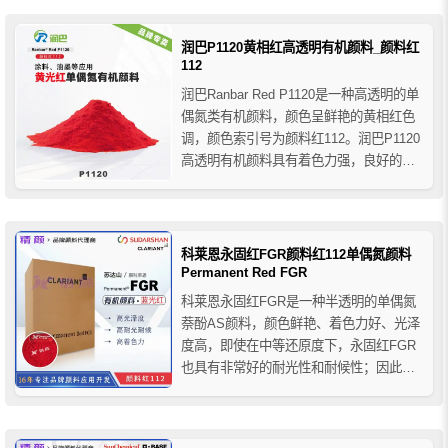
润巴P1120黄相红高透明有机颜料_颜料红
112
润巴Ranbar Red P1120是一种高透明的单
偶氮类有机颜料，颜色呈鲜艳的黄相红色
调，颜色索引号为颜料红112。润巴P1120
高透明有机颜料具有着色力强，良好的耐
光性、耐候性和耐酸碱性，但其耐热性较
差，因此只适合用于低温加工的塑料制
品，它主要用于涂料和油墨行业的着色应
用，推荐用于工业涂料、水性和溶剂型装
科莱恩永固红FGR颜料红112单偶氮颜料
饰漆、粉末...
Permanent Red FGR
科莱恩永固红FGR是一种半透明的单偶氮
萘酚AS颜料，颜色鲜艳、着色力好、光泽
度高，即使在中等还原度下，永固红FGR
也具有非常好的耐光性和耐候性；因此，
当甲苯胺红的色牢度不足时，它是甲苯胺
红的理想替代品。如果观察到有晕染的风
险，在适当的初步试验后，可以使用全色