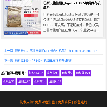
调烤漆。
巴斯夫艳佳丽红Irgalite L3865单偶氮有机
颜料
巴斯夫艳佳丽红Irgalite Red L3865是一种
传统型的单偶氮萘酚AS红有机颜料，颜料
红112，亮度高，不透明度好，着色力强，
呈非常艳丽的正红色（用二氧化钛冲淡时
呈黄相红色调），巴斯夫艳佳丽红L3865有
机颜料适用于印刷油墨、涂料和许多农业
应用，如溶剂型和水基型柔性版/凹版油
上一篇 : 颜料橙71：高性能透明DPP橙色有机颜料（Pigment Orange 71）
墨、平版印刷油墨、紫外光固化油墨、
室...
下一篇 : 颜料红149（PR149）苝红BL高性能有机颜料
热门颜料索引号:
颜料红48:2
溶剂黄93
颜料绿7
颜料蓝15:1
颜料蓝36
溶剂蓝97
颜料黄14
溶剂红52
技术支持: 免费对色测色 | 免费拿样 | 颜色定制