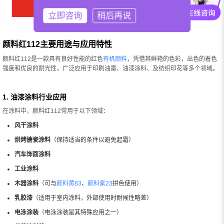
立即咨询
稍后再说
颜料红112主要用途与应用特性
颜料红112是一款具有良好性能的红色
有机颜料
，凭借其鲜艳的色彩，出色的着色
强度和优良的耐光性，广泛应用于印刷油墨、油漆涂料、及纺织印花等多个领域。
1. 油漆涂料行业应用
在涂料中，颜料红112常用于以下领域：
风干涂料
烘烤搪瓷涂料
（保持适当的条件以避免起霜）
汽车饰面涂料
工业涂料
木器涂料
（可与
颜料黄83
、
颜料紫23
拼色使用）
乳胶漆
（适用于室内涂料，外部使用时耐候性略差）
电泳涂装
（电泳涂装是其特殊应用之一）