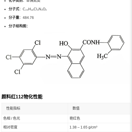
化学类别
：单偶氮类
分子式
：C₂₄H₁₆Cl₃N₃O₂
分子量
：484.76
分子结构图：
颜料红112物化性能
性能指标
数值
色相 / 色光
艳红色
相对密度
1.38 – 1.65 g/cm³