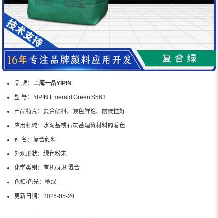
品 牌：
上海一品YIPIN
型 号：
YIPIN Emerald Green S563
产品特点：
复合颜料、颜色鲜艳、耐候性好
应用领域：
水泥基或石灰基建筑材料的着色
别 名：
复合颜料
外观形状：
绿色粉末
化学类别：
有机/无机混合
色相/色光：
翠绿
更新日期：
2026-05-20