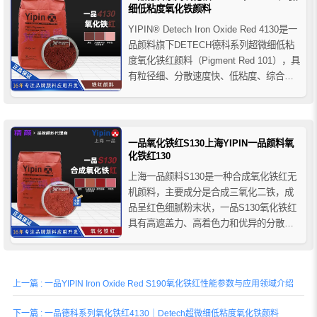
细低粘度氧化铁颜料
YIPIN® Detech Iron Oxide Red 4130是一
品颜料旗下DETECH德科系列超微细低粘
度氧化铁红颜料（Pigment Red 101），具
有粒径细、分散速度快、低粘度、综合色
相稳定及优异耐候性等特点。产品广泛应
用于工业涂料、建筑材料、塑料、色母粒
及高要求工业着色体系，适用于对分散性
能与施工流变性...
一品氧化铁红S130上海YIPIN一品颜料氧
化铁红130
上海一品颜料S130是一种合成氧化铁红无
机颜料，主要成分是合成三氧化二铁，成
品呈红色细腻粉末状，一品S130氧化铁红
具有高遮盖力、高着色力和优异的分散
性，它的耐光性和耐候性也很好，推荐用
于各种建筑材料和涂料领域。
上一篇 : 一品YIPIN Iron Oxide Red S190氧化铁红性能参数与应用领域介绍
下一篇 : 一品德科系列氧化铁红4130｜Detech超微细低粘度氧化铁颜料