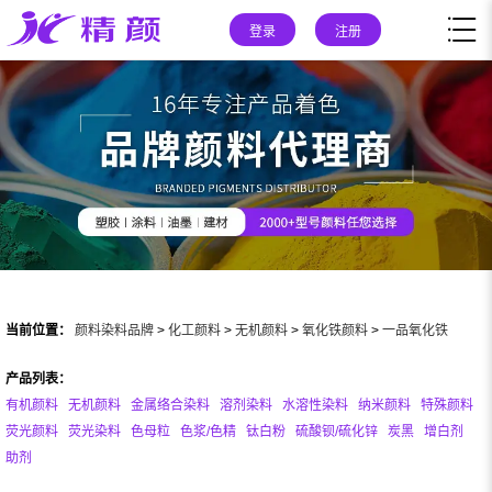
登录
注册
当前位置：
颜料染料品牌
>
化工颜料
>
无机颜料
>
氧化铁颜料
>
一品氧化铁
产品列表：
有机颜料
无机颜料
金属络合染料
溶剂染料
水溶性染料
纳米颜料
特殊颜料
荧光颜料
荧光染料
色母粒
色浆/色精
钛白粉
硫酸钡/硫化锌
炭黑
增白剂
助剂