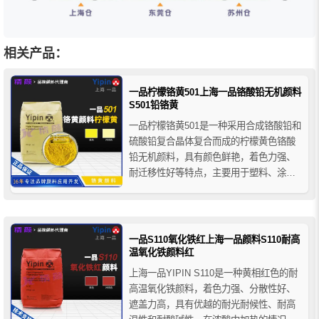
相关产品：
一品柠檬铬黄501上海一品铬酸铅无机颜料
S501铅铬黄
一品柠檬铬黄501是一种采用合成铬酸铅和
硫酸铅复合晶体复合而成的柠檬黄色铬酸
铅无机颜料，具有颜色鲜艳，着色力强、
耐迁移性好等特点，主要用于塑料、涂
料、油墨和橡胶制品的着色等。
一品S110氧化铁红上海一品颜料S110耐高
温氧化铁颜料红
上海一品YIPIN S110是一种黄相红色的耐
高温氧化铁颜料，着色力强、分散性好、
遮盖力高，具有优越的耐光耐候性、耐高