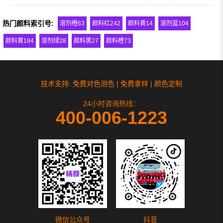
热门颜料索引号:
溶剂橙63
颜料红242
颜料黄14
溶剂蓝104
颜料黄184
溶剂绿28
颜料黑27
颜料橙73
技术支持: 免费对色测色 | 免费拿样 | 颜色定制
24小时咨询热线：
400-006-1223
微信公众号
抖音