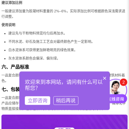
建议添加比例
一般建议添加量为胶凝材料重量的 2%–6%，实际添加比例可根据颜色深浅需求进
行调整。
使用说明
建议先与干粉物料预混均匀后再加水。
不同水泥、砂石及施工工艺会对最终颜色产生一定影响。
白水泥体系可获得更加鲜艳明亮的绿色效果。
灰水泥体系颜色会偏深、偏灰绿。
六、产品标准
一品复合颜料符合欧洲 EN 12878-2005 标准，可用于水泥基或石灰基建筑材料着
×
色。
欢迎来到本网站，请问有什么可以
2
帮您？
七、包装与储存
一品复合颜料S563 Emerald Green采用牛皮纸复合袋包装，标准净重为25kg/袋。
立即咨询
稍后再说
产品应储存于干燥、阴凉及通风良好的环境中，避免受潮，并避免与酸、碱等化学
物质直接接触。在原包装未拆封的条件下，产品保质期通常为两年。