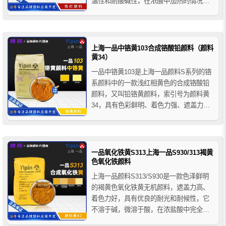
温性和耐酸碱性，在浓酸中加热的情况下
会逐渐溶解，在水性涂料中具有优异的防
锈性能，且无油渗性和水渗性形象，主要
用于建筑材料领域的着色应用。
上海一品中铬黄103合成铬酸铅颜料（颜料
黄34）
一品中铬黄103是上海一品颜料S系列的铬
系颜料中的一款浅红相黄色的合成铬酸铅
颜料，又叫铅铬黄颜料，索引号为颜料黄
34，具有色彩鲜明、着色力强、遮盖力
高、易分散、抗渗色性好等特点，主要用
于涂料、油墨、塑料和橡胶制品的着色以
及广告色的制造等。
一品氧化铁黄S313上海一品S930/313褐黄
色氧化铁颜料
上海一品颜料S313/S930是一款色泽鲜明
的褐黄色氧化铁黄无机颜料，遮盖力高、
着色力好，具有优良的耐光和耐候性，它
不溶于碱，微溶于酸，在浓盐酸中完全溶
解，热稳定性较差，加热至150-200°C时开