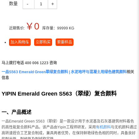
数量
-
+
￥
0
近期售价:
库存量：
99999
KG
加入购物车
立即购买
索要样品
马上拨打电话 400 006 1223 咨询
一品S563 Emerald Green翠绿复合颜料 | 水泥地坪与混凝土用绿色建筑颜料
相关
信息
YIPIN Emerald Green S563（翠绿）复合颜料
一、产品概述
一品Emerald Green S563（翠绿）是一款设计用于水泥基及石灰基建筑材料着色
的高性能复合颜料产品。该产品由Yipin工程师研发，采用
有机颜料
与无机颜料通过
高转速捏合工艺复合制成，兼具两者优势，在保持鲜艳绿色色相的同时，具备良好
的耐光性、耐候性及耐碱稳定性。