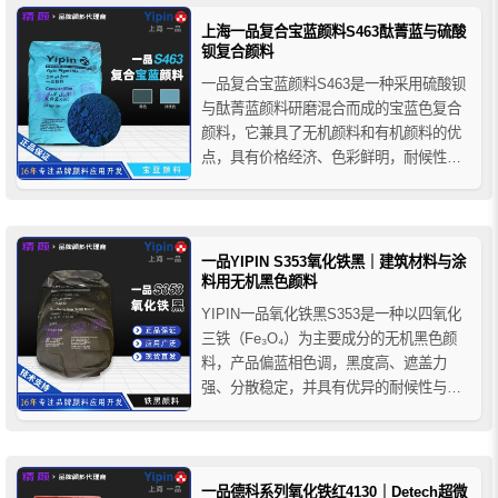
园林景观工程等领域，可为建筑装饰系统
提供稳定自然的绿色着色效果。
上海一品复合宝蓝颜料S463酞菁蓝与硫酸
钡复合颜料
一品复合宝蓝颜料S463是一种采用硫酸钡
与酞菁蓝颜料研磨混合而成的宝蓝色复合
颜料，它兼具了无机颜料和有机颜料的优
点，具有价格经济、色彩鲜明，耐候性好
等特性，适用于水泥基或石灰基建筑材料
的着色，如彩色水泥、混凝土、琉璃瓦和
文化砖、压模地坪和耐磨地坪用的彩色强
固剂、彩色喷涂砂浆、彩色嵌缝剂等。
一品YIPIN S353氧化铁黑｜建筑材料与涂
料用无机黑色颜料
YIPIN一品氧化铁黑S353是一种以四氧化
三铁（Fe₃O₄）为主要成分的无机黑色颜
料，产品偏蓝相色调，黑度高、遮盖力
强、分散稳定，并具有优异的耐候性与耐
碱性。广泛应用于建筑材料（彩色水泥、
透水砖）、涂料（建筑涂料、地坪漆）、
塑料（PVC/PE/PP）、橡胶及油墨等领
域。
一品德科系列氧化铁红4130｜Detech超微