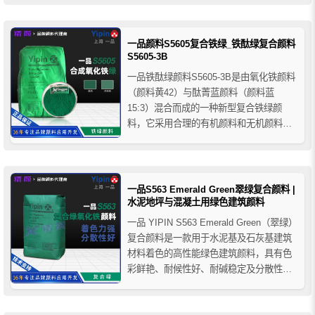
始脱水，当温度升至270-200°C时脱水并变
为氧化铁红。一品氧化铁黄S313广泛应用
于建材、涂料、塑料、橡胶、油墨等领
一品颜料S5605复合铁绿_铁酞绿复合颜料
域...
S5605-3B
一品铁酞绿颜料S5605-3B是由氧化铁颜料
（颜料黄42）与酞菁蓝颜料（颜料蓝
15:3）混合而成的一种新型复合铁绿颜
料，它采用合理的有机颜料和无机颜料配
方，利用先进的生产工艺加工而成，兼具
了无机颜料和有机颜料的优点，具有色彩
鲜明，价格经济、耐久性好等特性，广泛
用于塑料、橡胶、涂料、造纸、建料等行
一品S563 Emerald Green翠绿复合颜料 |
业，一品S5605-3B...
水泥地坪与混凝土用绿色建筑颜料
一品 YIPIN S563 Emerald Green（翠绿）
复合颜料是一款用于水泥基及石灰基建筑
材料着色的高性能绿色建筑颜料，具有色
彩鲜艳、耐候性好、耐碱稳定及分散性优
异等特点。广泛应用于彩色混凝土、压模
地坪、透水砖、混凝土彩瓦、水泥制品及