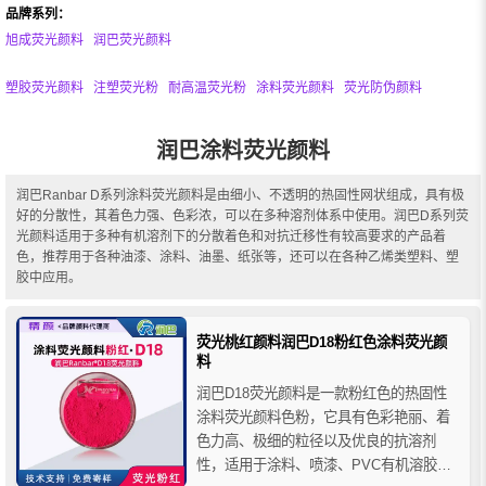
品牌系列：
旭成荧光颜料
润巴荧光颜料
塑胶荧光颜料
注塑荧光粉
耐高温荧光粉
涂料荧光颜料
荧光防伪颜料
润巴涂料荧光颜料
润巴Ranbar D系列涂料荧光颜料是由细小、不透明的热固性网状组成，具有极
好的分散性，其着色力强、色彩浓，可以在多种溶剂体系中使用。润巴D系列荧
光颜料适用于多种有机溶剂下的分散着色和对抗迁移性有较高要求的产品着
色，推荐用于各种油漆、涂料、油墨、纸张等，还可以在各种乙烯类塑料、塑
胶中应用。
荧光桃红颜料润巴D18粉红色涂料荧光颜
料
润巴D18荧光颜料是一款粉红色的热固性
涂料荧光颜料色粉，它具有色彩艳丽、着
色力高、极细的粒径以及优良的抗溶剂
性，适用于涂料、喷漆、PVC有机溶胶、