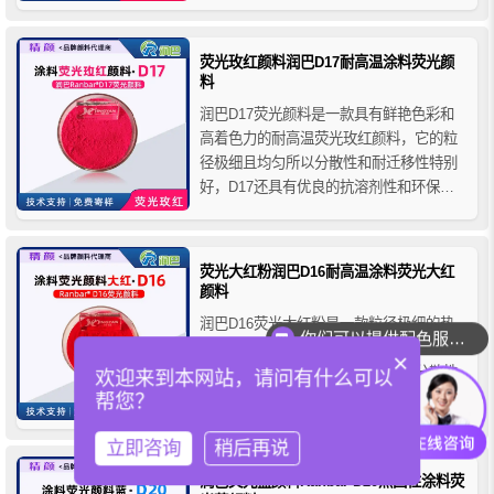
水性乳胶漆、纺织印花色浆、交通标识涂
料、广告涂料、玩具涂料、自行车烤漆以
及各种油墨产品的着色应用。
荧光玫红颜料润巴D17耐高温涂料荧光颜
料
润巴D17荧光颜料是一款具有鲜艳色彩和
高着色力的耐高温荧光玫红颜料，它的粒
径极细且均匀所以分散性和耐迁移性特别
好，D17还具有优良的抗溶剂性和环保
性，广泛应用于涂料、油漆、油墨、色
母、色浆、纸张印刷、文具用品，儿童玩
具、体育用品、蜡笔和蜡烛等多行业的着
荧光大红粉润巴D16耐高温涂料荧光大红
色应用。
颜料
润巴D16荧光大红粉是一款粒径极细的热
你们可以提供配色服务吗？
固性耐高温荧光大红颜料色粉，具有高浓
×
度的色彩和高荧光度、色度均匀、分散性
欢迎来到本网站，请问有什么可以
好、耐迁移好、无甲醛等特点，广泛应用
帮您？
于各种水性和油性涂料、油漆、油墨、色
母、纺织印花色浆、纸张印刷、儿童玩
立即咨询
稍后再说
具、体育用品、文具用品、蜡笔等诸多行
润巴荧光蓝颜料Ranbar D20热固性涂料荧
业领域的着色应用。