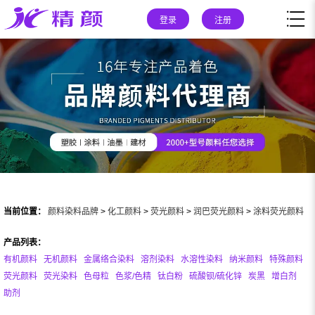
登录
注册
当前位置：
颜料染料品牌
>
化工颜料
>
荧光颜料
>
润巴荧光颜料
>
涂料荧光颜料
产品列表：
有机颜料
无机颜料
金属络合染料
溶剂染料
水溶性染料
纳米颜料
特殊颜料
荧光颜料
荧光染料
色母粒
色浆/色精
钛白粉
硫酸钡/硫化锌
炭黑
增白剂
助剂