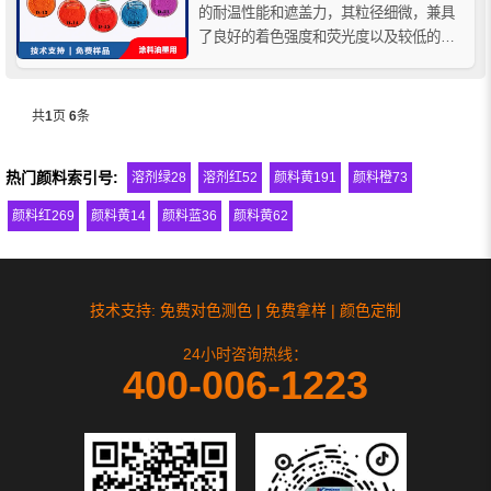
的耐温性能和遮盖力，其粒径细微，兼具
了良好的着色强度和荧光度以及较低的渗
色性与耐迁移性，广泛适用于各种溶剂体
系油漆、涂料、印刷油墨，也可用于部分
PVC塑溶胶和压延膜等领域。
共
1
页
6
条
热门颜料索引号:
溶剂绿28
溶剂红52
颜料黄191
颜料橙73
颜料红269
颜料黄14
颜料蓝36
颜料黄62
技术支持: 免费对色测色 | 免费拿样 | 颜色定制
24小时咨询热线：
400-006-1223