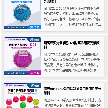
光蓝颜料
润巴D20荧光蓝颜料是以热固性树脂为基
础的蓝色荧光颜料，具有较高的着色力、
良好的抗褪色性、极细的粒径和优异的抗
溶剂性能，适用于各种水性/油性涂料体
系、油漆烤漆和印刷油墨等领域的着色应
用，广泛应用于广告字牌、建筑装饰、交
通护栏、安全标志、地下停车场、服饰印
耐高温荧光紫润巴D21耐高温用荧光紫颜
花、渔具等需要鲜艳明亮色彩的应用领域
料
中。
润巴D21荧光颜料是一款以热固性树脂为
基础的耐高温荧光紫颜料，它的粒径极细
密度高，具有优异的分散性和耐迁移性，
润巴D21耐高温用荧光紫颜料色泽鲜艳亮
丽，荧光效果非常好，由于它的耐温较
高，所以广泛应用高温涂料、烤漆以及粉
末涂料和塑胶等产品的着色。
润巴Ranbar D系列涂料油墨用热固性荧光
颜料
润巴Ranbar D系列热固性荧光颜料基于热
固型载体树脂，具备优异的耐溶剂和良好