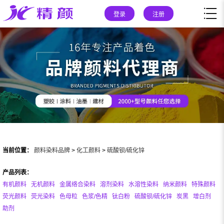
登录
注册
当前位置：
颜料染料品牌
>
化工颜料
>
硫酸钡/硫化锌
产品列表：
有机颜料
无机颜料
金属络合染料
溶剂染料
水溶性染料
纳米颜料
特殊颜料
荧光颜料
荧光染料
色母粒
色浆/色精
钛白粉
硫酸钡/硫化锌
炭黑
增白剂
助剂