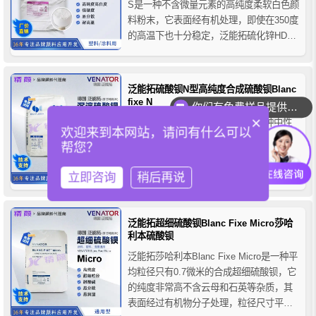
S是一种不含微量元素的高纯度柔软白色颜
料粉末，它表面经有机处理，即使在350度
的高温下也十分稳定，泛能拓硫化锌HDS
具有优异的分散性，极佳的光学性，可用
于增强涂料和塑料产品，由于其莫氏硬度
低使之在对磨损性有要求的工艺中有二氧
泛能拓硫酸钡N型高纯度合成硫酸钡Blanc
化钛无法比拟的优势，被涂料配方设计师
fixe N
你们有免费样品提供吗？
和塑料产品制...
×
泛能拓硫酸钡BLANC FIXE N是一种中性
欢迎来到本网站，请问有什么可以
色相的高纯度合成硫酸钡，由高纯度溶液
帮您？
在特定的生产过程中制成，它的粒径分布
范围极窄, 光泽范围可控，光折射率低，泛
立即咨询
稍后再说
能拓硫酸钡N型具有优异的耐光耐候性和耐
酸碱性，且不溶于水和有机溶剂，其低比
表面积(<5m2/g) 和低耐磨性（摩氏硬度约
泛能拓超细硫酸钡Blanc Fixe Micro莎哈
为3）使得泛能拓BLANC FIXE...
利本硫酸钡
泛能拓莎哈利本Blanc Fixe Micro是一种平
均粒径只有0.7微米的合成超细硫酸钡，它
的纯度非常高不含云母和石英等杂质，其
表面经过有机物分子处理，粒径尺寸平均