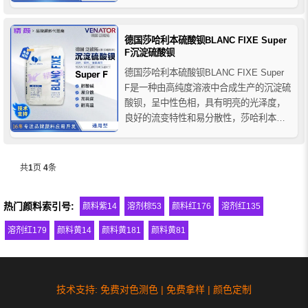
且粒径分布狭窄，莎哈利本Micro超细硫酸
钡单独使用或与二氧化钛和彩色颜料一起
使用，可以为涂料配方和塑料生产带来一
德国莎哈利本硫酸钡BLANC FIXE Super
系列好处，添加到配方体系中可降低成
F沉淀硫酸钡
本，在...
德国莎哈利本硫酸钡BLANC FIXE Super
F是一种由高纯度溶液中合成生产的沉淀硫
酸钡，呈中性色相，具有明亮的光泽度，
良好的流变特性和易分散性，莎哈利本硫
酸钡Super F与钛白粉和彩色颜料结合使
用，可以实现有效的间隔作用，从而更容
易控制最终产品的不透明度或机械性能，
共
1
页
4
条
同时增强色调的亮度。
热门颜料索引号:
颜料紫14
溶剂棕53
颜料红176
溶剂红135
溶剂红179
颜料黄14
颜料黄181
颜料黄81
技术支持: 免费对色测色 | 免费拿样 | 颜色定制