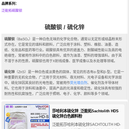
品牌系列：
泛能拓硫酸钡
硫酸钡 / 硫化锌
硫酸钡
（BaSO₄）是一种白色无味的化学化合物，通常以无定形或结晶粉末形
式存在。它是常见的填料和颜料，广泛应用于涂料、塑料、橡胶、油墨、造
纸、化妆品和医药等行业。硫酸钡具有优异的遮盖力、耐酸碱性能以及高的电
绝缘性，常被用作涂料中的白色颜料，或作为油漆、塑料的增强填料。由于其
不溶于水的性质，硫酸钡也用于X射线成像、医学成像以及水处理等领域。
硫化锌
（ZnS）是一种白色或淡黄色的固体，常见的形态有α-型和β-型。它是一
种重要的无机化合物，广泛用于荧光材料、夜光材料、光电子设备和光学涂层
中。硫化锌因其良好的光电性能，常被用作
荧光增白剂
、催化剂及半导体材
料。它也用于涂料和油墨中，提高产品的光泽度和稳定性。硫化锌具有较强的
耐热性和抗腐蚀性，广泛应用于照明、电子、化学、颜料等多个领域。
莎哈利本硫化锌_泛能拓Sachtolith HDS
硫化锌白色颜料粉
泛能拓莎哈利本硫化锌SACHTOLITH HD-