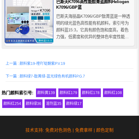
巴斯夫K7096高性能酞菁蓝颜料Heliogen
K7096/GBP蓝
巴斯夫海丽晶K7096/GBP酞菁蓝是一种透
明的绿光蓝色高性能有机颜料，索引号为
颜料蓝15:3，它具有颜色饱和度高，着色
力强，低雾度和优异的整体色牢度性能，
在聚烯烃、苯乙烯和工程聚合物中具有优
异的耐热性，特别适合用于需要高温加工
工艺的塑料着色，比如聚烯烃、苯乙烯及
上一篇 : 颜料紫19-喹吖啶酮紫P.V.19
工程塑料等户外用途。
下一篇 : 颜料绿7-酞菁绿-蓝光绿色有机颜料P.G.7
热门颜料索引号:
颜料黄139
颜料红179
颜料红178
颜料红108
颜料红254
颜料绿36
溶剂蓝35
颜料绿17
技术支持: 免费对色测色 | 免费拿样 | 颜色定制