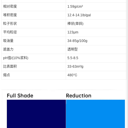
相对密度
1.59g/cm³
堆积密度
12.4-14.1lb/gal
粒子形状
棒状(单斜)
平均粒径
123μm
吸油量
34-85g/100g
遮盖力
透明型
pH值/(10%浆料)
5.5-8.5
比表面积
33-63m²/g
熔点
480℃