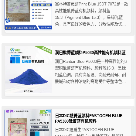
富林特普灵蓝Print Blue 15DT 7072是一款
高性能酞菁蓝有机颜料，颜料蓝
15:3（Pigment Blue 15:3），呈绿光蓝
色，具有良好的着色力、分散性能及优异
耐水、耐溶剂、耐酸碱性能，适用于胶印
油墨、UV/EB油墨及塑料着色。
润巴酞菁蓝颜料P5030高性能有机颜料蓝
润巴Ranbar Blue P5030是一种高性能的β
型铜酞菁蓝有机颜料，颜料蓝15:3，呈绿
相蓝色调，具有高耐温、高耐光耐候、耐
酸碱和对各种溶剂的高耐受性等整体色牢
度性能，润巴P5030酞菁蓝颜料主要用于
塑料领域的着色应用，推荐用于纺丝色
母、PE/PP、PVC、ABS、PS、PC、
PAN、乙酸纤维素等，​也可用于油墨...
日本DIC酞菁蓝颜料FASTOGEN BLUE
PA5380酞菁蓝有机颜料
日本DIC迪爱生FASTOGEN BLUE