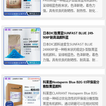
PA5380是一种稳定β-型酞菁蓝有机颜料，
呈绿相蓝色粉末状，色泽鲜艳，着色力
强，具有优良的耐晒性、耐热性、耐化学
品性和耐渗化性等优点。DIC PA5380酞菁
蓝颜料主要用于塑料、涂料和油墨行业，
推荐用于PVC、PP、PE、PS、ABS等塑
料，工业涂料、粉末涂料、包装油墨和
日本DIC酞菁蓝SUNFAST BLUE 249-
商...
908P耐高温颜料蓝
日本DIC颜料迪爱生SUNFAST BLUE
249908P是一种粉末状的稳定β-型酞菁蓝
有机颜料，呈绿相蓝色，色泽鲜艳，着色
力强。具有优良的耐晒性、耐高温、耐化
学品性和耐渗化性等优点。DIC酞菁蓝颜料
249908P适用于热塑性材料中并具有良好
的分散性，因此对于纤维、薄壁制品以及
对分散性有较高要求的应用领域很适用。
科莱恩Hostaperm Blue B2G 03环保易分
散酞菁蓝颜料
科莱恩CLARIANT Hostaperm Blue B2G
03是一种经过优化改性的环保易分散型酞
菁蓝有机颜料，通过研磨可以在相对较短