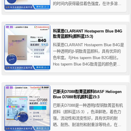
的时间内获得最佳着色强度，在许多溶剂
型涂料体系中，通过高速溶解器进行分散
就可以得到高着色力，广泛应用于道路标
线、船舶涂料、工业涂料、装饰涂料等；
此外，科莱恩Hostaperm Blue...
科莱恩CLARIANT Hostaperm Blue B4G
酞青蓝颜料(颜料蓝15:3)
科莱恩CLARIANT Hostaperm Blue B4G是
一种透明的β-铜酞青蓝颜料，具有优异的
色牢度。与Hos taperm Blue B2G相比，
Hos taperm Blue B4G酞青蓝的颜色更绿
相且纯度更高，主要应用于汽车涂料、工
业涂料和装饰涂料等涂料领域，推荐用于
醇酸树脂、物理干燥涂料、烤漆、酸固化
涂料...
巴斯夫D7088酞菁蓝颜料BASF Heliogen
Blue D7088有机颜料蓝15:3
巴斯夫D7088是一种透明β型铜酞菁蓝有机
颜料（颜料蓝15:3），色泽鲜艳，着色力
强，流动性和流变性好，具有优异的耐
晒、耐热、耐溶剂和耐重涂等特点，在平