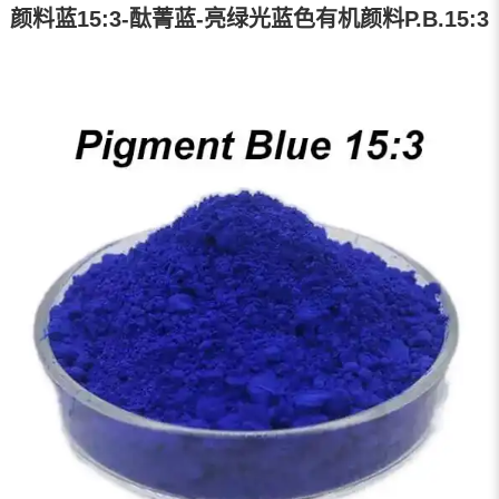
颜料蓝15:3-酞菁蓝-亮绿光蓝色有机颜料P.B.15:3