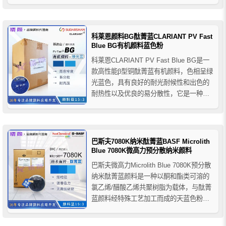
版印刷油墨中具有良好的分散性和高的颜
色强度，也可用于水性油墨和一些液体包
装油墨。推荐用于水性和溶剂型柔性版/凹
版油墨、平版印刷油墨、紫外光固化油墨
科莱恩颜料BG酞菁蓝CLARIANT PV Fast
等。
Blue BG有机颜料蓝色粉
科莱恩CLARIANT PV Fast Blue BG是一
款高性能β型铜酞菁蓝有机颜料，色相呈绿
光蓝色，具有良好的耐光耐候性和出色的
耐热性以及优良的易分散性，它是一种多
功能颜料，适用于几乎所有聚合物，如
PO、PVC 、橡胶、PS 、 ABS、聚甲
醛、PP纤维、PET纤维、PA纤维、PAN纤
维等。
巴斯夫7080K纳米酞菁蓝BASF Microlith
Blue 7080K微高力预分散纳米颜料
巴斯夫微高力Microlith Blue 7080K预分散
纳米酞菁蓝颜料是一种以酮和酯类可溶的
氯乙烯/醋酸乙烯共聚树脂为载体，与酞菁
蓝颜料经特殊工艺加工而成的天蓝色粉状
颜料制剂，由于巴斯夫专业的制造工艺，
它具有小粒径和极窄的粒径分布，可提供