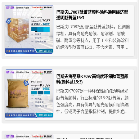
最大的颜色强度和透明度以及出色的分散
稳定性。主要用于涂料、油墨等行业的产
巴斯夫L7087酞菁蓝颜料涂料通用经济型
品着色，...
透明酞菁蓝15:3
巴斯夫L7087通用β型酞菁蓝颜料，色调偏
绿相，具有高耐光耐候、耐溶剂、耐酸
碱、耐重涂等特点，用于工业和装饰涂料
的经济型酞菁蓝15:3，不含卤素，可用于
3C涂层；推荐用于一般工业涂料、卷钢涂
料、粉末涂料、装饰涂料、建筑涂料、3C
涂层、汽车漆等。
巴斯夫海丽晶K7097高纯度环保酞菁蓝颜
料(颜料蓝15:3)
巴斯夫K7097是一种环保性好的透明绿光
酞菁蓝颜料，行业标准的15:3酞菁蓝，颜
色强度高，具有优异的耐光耐候和耐高温
性，低铜离子含量指标控制，提供出色的
加工应用性能，适用于纯度要求高的应
用，比如受规范应用的饮用水管道，也适
合用于电缆运用。