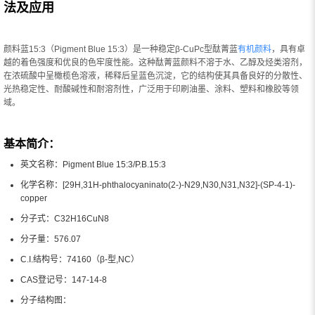
法及应用
颜料蓝15:3（Pigment Blue 15:3）是一种稳定β-CuPc型酞菁蓝
有机颜料
，具有卓
越的着色强度和优良的色牢度性能。这种酞菁蓝颜料不溶于水、乙醇及烃类溶剂，
在浓硫酸中呈橄榄色溶液，稀释后呈蓝色沉淀，它的结构使其具备良好的分散性、
光热稳定性、耐酸碱性和耐溶剂性，广泛用于印刷油墨、涂料、塑料和橡胶等领
域。
基本简介：
英文名称：Pigment Blue 15:3/P.B.15:3
化学名称：[29H,31H-phthalocyaninato(2-)-N29,N30,N31,N32]-(SP-4-1)-
copper
分子式：C32H16CuN8
分子量：576.07
C.I.结构号：74160（β-型,NC）
CAS登记号：147-14-8
分子结构图：