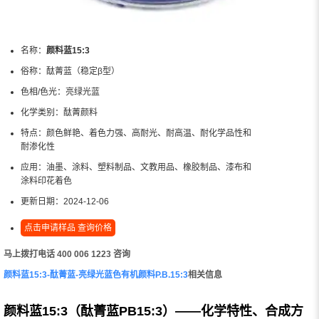
名称：
颜料蓝15:3
俗称：
酞菁蓝（稳定β型）
色相/色光：
亮绿光蓝
化学类别：
酞菁颜料
特点：
颜色鲜艳、着色力强、高耐光、耐高温、耐化学品性和
耐渗化性
应用：
油墨、涂料、塑料制品、文教用品、橡胶制品、漆布和
涂料印花着色
更新日期：
2024-12-06
点击申请样品 查询价格
马上拨打电话 400 006 1223 咨询
颜料蓝15:3-酞菁蓝-亮绿光蓝色有机颜料P.B.15:3
相关信息
颜料蓝15:3（酞菁蓝PB15:3）——化学特性、合成方