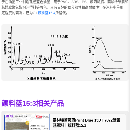
于在油墨工业制造孔雀蓝色油墨；用于PVC、ABS、PS、聚丙烯腈、醋酸纤维素和
聚酰胺聚氨酯泡沫塑料等着色，具有良好的易分散性和高耐晒性；在涂料中呈现一
定程度的絮凝，已为C.I.
颜料蓝15:4
所替代。
颜料蓝15:3相关产品
富林特普灵蓝Print Blue 15DT 7072酞菁
蓝颜料｜颜料蓝15:3