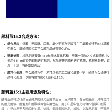
颜料蓝15:3合成方法：
缩合反应：
邻苯二甲酸酐、尿素、氯化亚铜及钼酸铵在三氯苯或特定的烷基苯
中缩合，或通过固相工艺合成粗品酞菁蓝CuPc；
研磨处理：
将粗品酞菁蓝CuPc与无水氯化钙和二甲苯一同加入立式球磨机中，
使用4-6mm直径的钢球进行球磨。然后将研磨物料进行稀酸、稀碱煮处理、过
滤、干燥，得β-型酞菁蓝；
颜料化处理：
在合成过程中，还可以使用乙二醇和细氯化钠，通过捏合机进行
颜料化处理，以制得鲜艳的C.I.颜料蓝15:3。
颜料蓝15:3主要用途及特性：
酞菁蓝颜料15:3颜色呈纯净的绿光蓝或翠蓝色，色泽鲜艳、着色强度高，具有优异
的耐光耐候、耐溶剂和耐酸碱等色牢度性能，用于印墨中色光符合四色版印刷要
求，广泛应用于各种印刷油墨、涂料、塑料塑胶制品、橡胶、文教用品等，还可用