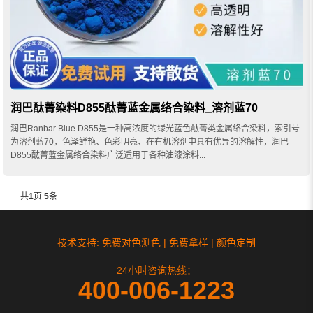
润巴酞菁染料D855酞菁蓝金属络合染料_溶剂蓝70
润巴Ranbar Blue D855是一种高浓度的绿光蓝色酞菁类金属络合染料，索引号
为溶剂蓝70，色泽鲜艳、色彩明亮、在有机溶剂中具有优异的溶解性，润巴
D855酞菁蓝金属络合染料广泛适用于各种油漆涂料...
共
1
页
5
条
技术支持: 免费对色测色 | 免费拿样 | 颜色定制
24小时咨询热线：
400-006-1223