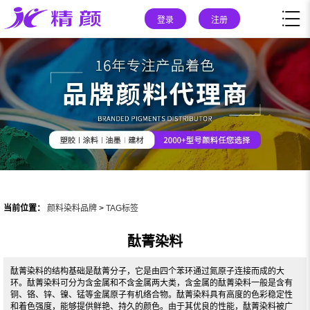
登录
注册
当前位置：
颜料染料品牌
>
TAG标签
酞菁染料
酞菁染料的结构基础是酞菁分子，它是由四个苯环通过氮原子连接而成的大
环。酞菁染料可分为含金属和不含金属两大类，含金属的酞菁染料一般是含有
铜、铬、锌、镍、锰等金属原子有机络合物。酞菁染料具有高度的色彩稳定性
和着色强度，能够提供鲜艳、持久的颜色。由于其优良的性能，酞菁染料被广