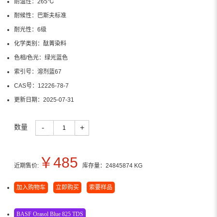
耐温性：
265℃
耐候性：
巴斯夫标准
耐光性：
6级
化学类别：
酞菁染料
色相/色光：
绿光蓝色
索引号：
溶剂蓝67
CAS号：
12226-78-7
更新日期：
2025-07-31
数量
-
+
￥
485
近期售价:
库存量：
24845874
KG
加入购物车
立即购买
索要样品
BASF Orasol Blue 825 TDS