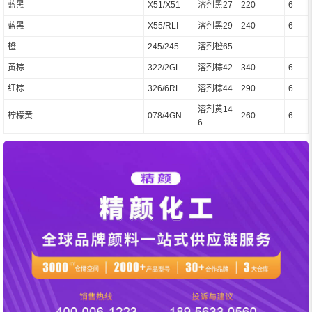
蓝黑
X51/X51
溶剂黑27
220
6
蓝黑
X55/RLI
溶剂黑29
240
6
橙
245/245
溶剂橙65
-
黄棕
322/2GL
溶剂棕42
340
6
红棕
326/6RL
溶剂棕44
290
6
溶剂黄14
柠檬黄
078/4GN
260
6
6