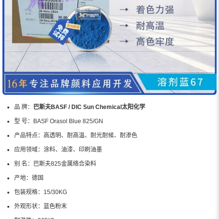
品 牌：
巴斯夫BASF / DIC Sun Chemical太阳化学
型 号：
BASF Orasol Blue 825/GN
产品特点：
高透明、耐高温、耐光耐候、耐渗色
应用领域：
涂料、油漆、印刷油墨
别 名：
巴斯夫825金属络合染料
产地：
德国
包装规格：
15/30KG
外观形状：
蓝色粉末