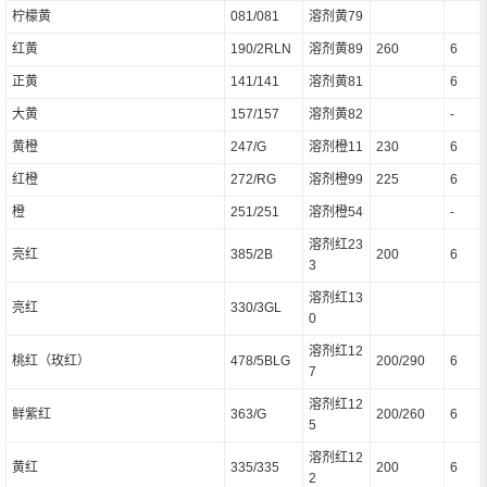
柠檬黄
081/081
溶剂黄79
红黄
190/2RLN
溶剂黄89
260
6
正黄
141/141
溶剂黄81
6
大黄
157/157
溶剂黄82
-
黄橙
247/G
溶剂橙11
230
6
红橙
272/RG
溶剂橙99
225
6
橙
251/251
溶剂橙54
-
溶剂红23
亮红
385/2B
200
6
3
溶剂红13
亮红
330/3GL
0
溶剂红12
桃红（玫红）
478/5BLG
200/290
6
7
溶剂红12
鲜紫红
363/G
200/260
6
5
溶剂红12
黄红
335/335
200
6
2