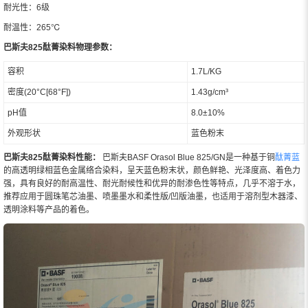
耐光性：6级
耐温性：265℃
巴斯夫825酞菁染料物理参数：
容积
1.7L/KG
密度(20°C[68°F])
1.43g/cm³
pH值
8.0±10%
外观形状
蓝色粉末
巴斯夫825酞菁染料性能：
巴斯夫BASF Orasol Blue 825/GN是一种基于铜
酞菁蓝
的高透明绿相蓝色金属络合染料，呈天蓝色粉末状，颜色鲜艳、光泽度高、着色力
强，具有良好的耐高温性、耐光耐候性和优异的耐渗色性等特点，几乎不溶于水，
推荐应用于圆珠笔芯油墨、喷墨墨水和柔性版/凹版油墨，也适用于溶剂型木器漆、
透明涂料等产品的着色。