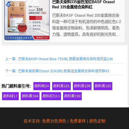
巴斯夫染料335丽色宝红BASF Orasol
Red 335金属络合染料红
巴斯夫BASF Orasol Red 335金属络合染
料是一种可溶于有机溶剂的中色调红色1:2
铬金属络合物染料，色泽鲜艳明亮、着色
力强、透明度高，具有良好的耐光性和耐
温性等牢度性能，在极性有机溶剂中具有
优异的溶解性，几乎不溶于水，适用于烘
焙、丙烯酸酯/异氰酸酯、酸固化、胺固化
上一篇 : 巴斯夫BASF Orasol Blue 755/BL蒽醌金属络合染料溶剂蓝136
和空气干燥等涂料体系，推荐应用于笔芯
油墨、柔...
下一篇 : 巴斯夫奥丽素Orasol 324/2RL耐高温金属络合染料溶剂棕43
热门颜料索引号:
颜料棕24
颜料黄181
颜料黄109
颜料黄192
颜料绿17
颜料黄184
颜料红53:1
颜料黄150
技术支持: 免费对色测色 | 免费拿样 | 颜色定制