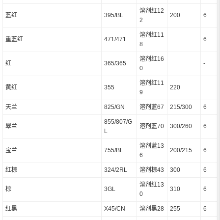
溶剂红12
蓝红
395/BL
200
6
2
溶剂红11
重蓝红
471/471
6
8
溶剂红16
红
365/365
-
0
溶剂红11
黄红
355
220
9
天兰
825/GN
溶剂蓝67
215/300
6
855/807/G
翠兰
溶剂蓝70
300/260
6
L
溶剂蓝13
宝兰
755/BL
200/215
6
6
红棕
324/2RL
溶剂棕43
300
6
溶剂红13
棕
3GL
310
6
0
红黑
X45/CN
溶剂黑28
255
6