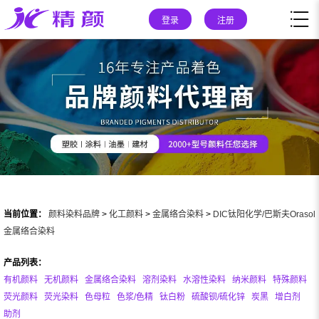
登录
注册
当前位置：
颜料染料品牌
>
化工颜料
>
金属络合染料
>
DIC钛阳化学/巴斯夫Orasol
金属络合染料
产品列表：
有机颜料
无机颜料
金属络合染料
溶剂染料
水溶性染料
纳米颜料
特殊颜料
荧光颜料
荧光染料
色母粒
色浆/色精
钛白粉
硫酸钡/硫化锌
炭黑
增白剂
助剂