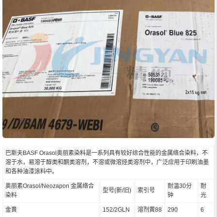
巴斯夫BASF Orasol奥丽素染料是一系列具有较好综合性能的金属络合染料，不
溶于水，易溶于醇类和酮类溶剂，不溶或微溶烃类溶剂中，广泛应用于印刷油墨
和各种油漆涂料中。
奥丽素Orasol/Neozapon 金属络合
耐温30分
耐
型号(新/旧)
索引号
染料
钟
光
金黄
152/2GLN
溶剂黄88
290
6