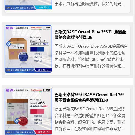
于水，具有出色的流变性，良好的耐光耐
候性和耐热稳定性，适用于烘烤体系、丙
烯酸酯/异氰酸酯体系、酸固化/胺固化体
系、空气干燥体系等涂料应用体系，推荐
用于柔性版/凹版油墨、圆珠笔芯油墨、喷
巴斯夫BASF Orasol Blue 755/BL蒽醌金
墨墨水、溶...
属络合染料溶剂蓝136
巴斯夫BASF Orasol Blue 755/BL金属络合
染料是一种不溶物含量比列很小的红相蓝
色蒽醌染料，溶剂蓝136，呈宝蓝色粉末
状，在有机溶剂中具有很好的溶解性和稳
定性，适用于涂料、油漆、油墨等行业的
着色应用，推荐用于溶剂型木器漆、铝泊
漆、柔性版/凹版油墨、透明涂料、金属涂
料，皮革涂饰等产品的着色。
巴斯夫染料365红BASF Orasol Red 365
奥丽素金属络合染料溶剂红160
德国巴斯夫BASF Orasol Red 365金属络
合染料是一种透明的蓝相红色1：2铬金属
络合物染料，颜色鲜艳、色强度高，耐光
性能较差，在极性溶剂中溶解性非常好，