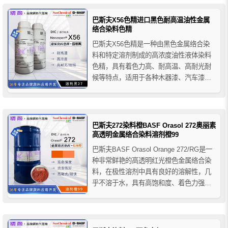
用于圆珠笔油墨、柔性版/凹版油墨、溶剂
型木器漆、透明涂料等。
巴斯夫X56色精进口黑色耐高温油性金属
络合染料色精
巴斯夫X56色精是一种由黑色金属络合染
料和特定溶剂制成的高浓度油性液体染料
色精，具有着色力高、耐高温、高耐光耐
候等特点，适用于各种木器漆、汽车漆和
金属效果漆等。
巴斯夫272染料橙BASF Orasol 272奥丽素
高透明金属络合染料溶剂橙99
巴斯夫BASF Orasol Orange 272/RG是一
种非常鲜艳的高透明红光橙色金属络合染
料，在极性溶剂中具有良好的溶解性，几
乎不溶于水，具有高饱和度、着色力强、
耐温性好、耐光性好、流变性好等特点，
主要用于涂料和油墨行业的着色应用，推
荐应用于笔芯油墨、柔印/凹印油墨、溶剂
型木器漆、透明装饰涂料等。