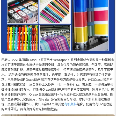
巴斯夫BASF奥丽素Orasol（原丽色宝Neozapon）系列金属络合染料是一种呈粉末
状的可溶于溶剂的金属络合物溶剂染料，具有优良的颜色饱和度、色强度、高透明
度和高耐温性能，易溶于醇类和酮类溶剂中，但不溶或微溶烃类溶剂，几乎不溶于
水。 涂料选择的标准须具备溶解性，色牢度，重涂性，对烤漆还有热稳定性等要
求，巴斯夫BASF Orasol系列染料在这些性能方面是很优良的，并且Orasol染料不
含填充剂和稀释剂，适合多种工艺处理，可用于多种行业，普遍应用于印刷油墨和
各种油漆涂料的着色。 巴斯夫Orasol染料在涂料中的主要应用有：家具着色剂，透
明清漆和装饰漆等，Orasol金属络合染料和铝粉颜料或其他效果颜料组合使用，能
够产生各种多元化的应用，如可设计多色彩的自行车漆、摩托车漆和其他效果漆
等。奥丽素染料橙245、黄157或红471和其他
有机颜料
组合，使用含有UV吸收剂
的面漆罩光，具有良好的耐光和耐候性能。