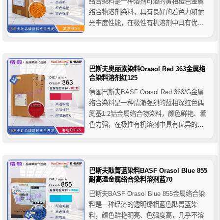
络合染料是一种溶剂可溶的黄相橙色金属
络合物溶剂染料，具有良好的着色力和耐
光牢度性能，在极性有机溶剂中具有优异
的溶解性，几乎不溶于水，推荐应用于圆
珠笔油墨、柔性版/凹版油墨、溶剂型木器
漆、透明涂料等。
巴斯夫奥丽素染料Orasol Red 363金属络
合染料溶剂红125
德国巴斯夫BASF Orasol Red 363/G金属
络合染料是一种清澈强烈的蓝相深红色偶
氮基1:2钴金属络合物染料，颜色鲜艳、着
色力强，在极性有机溶剂中具有优异的溶
解性和良好的稳定性，几乎不溶于水，推
荐应用于圆珠笔芯油墨、柔性版/凹版油
墨、溶剂型木器漆、透明涂料、铝箔烤
漆、塑胶烤漆等产品的着色。
巴斯夫酞菁蓝染料BASF Orasol Blue 855
耐高温金属络合染料溶剂蓝70
巴斯夫BASF Orasol Blue 855金属络合染
料是一种经济的透明绿相蓝色酞菁蓝染
料，颜色鲜艳明亮、色强度高，几乎不溶