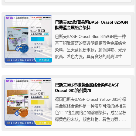
几乎不溶于水，主要用于油墨行业的着
色，推荐用于圆珠笔墨水、柔版/凹版油
墨、喷墨墨水等。
巴斯夫825酞菁染料BASF Orasol 825/GN
酞菁蓝金属络合染料
巴斯夫BASF Orasol Blue 825/GN是一种
基于铜酞菁蓝的高透明绿相蓝色金属络合
染料，呈天蓝色粉末状，颜色鲜艳、光泽
度高、着色力强，具有良好的耐高温性、
耐光耐候性和优异的耐渗色性等特点，几
乎不溶于水，推荐应用于圆珠笔芯油墨、
喷墨墨水和柔性版/凹版油墨，也适用于溶
剂型木器漆、透明涂料等产品的着色。
巴斯夫081柠檬黄金属络合染料BASF
Orasol 081溶剂黄79
德国巴斯夫BASF Orasol Yellow 081柠檬
黄金属络合染料是一种溶剂可溶的绿相黄
色1：1铬金属络合物溶剂染料，成品呈柠
檬黄色粉末状，颜色鲜艳、着色力强，在
极性有机溶剂中具有优异的溶解性和良好
的耐光牢度性能，几乎不溶于水，推荐应