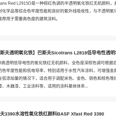
cotrans Red L2915D是一种棕红色调的半透明氧化铁红无机颜
耐化学品等综合色牢度性能和良好的紫外线吸收性，与不透明氧
推荐用于需要高色度的建筑涂料。
巴斯夫透明氧化铁】巴斯夫Sicotrans L2818低导电性
是一种高透明低导电性的氧化铁红无机颜料，全色是深棕色调可根据
的色牢度性能和低电导率，特别适用于水性汽车涂料，可增强金
在低添加量的情况下，适合用于调配米色、金色、铜色和棕色等
、木器漆、工业涂料等，适用的涂料基体体系...
390水溶性氧化铁红颜料BASF Xfast Red 3390