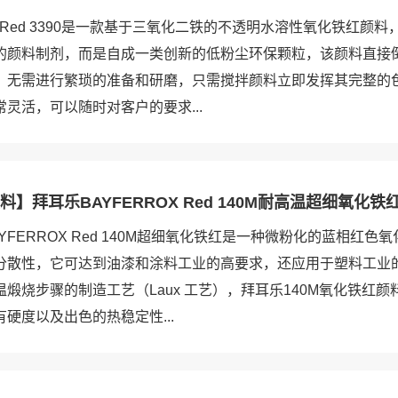
ast Red 3390是一款基于三氧化二铁的不透明水溶性氧化铁红颜
的颜料制剂，而是自成一类创新的低粉尘环保颗粒，该颜料直接
，无需进行繁琐的准备和研磨，只需搅拌颜料立即发挥其完整的
灵活，可以随时对客户的要求...
】拜耳乐BAYFERROX Red 140M耐高温超细氧化铁
YFERROX Red 140M超细氧化铁红是一种微粉化的蓝相红色
分散性，它可达到油漆和涂料工业的高要求，还应用于塑料工业
煅烧步骤的制造工艺（Laux 工艺），拜耳乐140M氧化铁红
硬度以及出色的热稳定性...