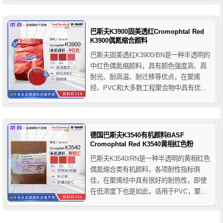
于建筑涂料、工业涂料、粉末涂料以及各
种印刷油墨领域。
巴斯夫K3900固美透红Cromophtal Red
K3900偶氮缩合颜料
巴斯夫固美透红K3900/BN是一种半透明的
中红色偶氮缩颜料，具有颜色强度高、高
耐光、耐高温、耐迁移等优点，在聚烯
烃、PVC和大多数工程聚合物中具有优良
的耐热性。普遍用于PP聚丙烯和PES聚醚
砜树脂纤维的应用。推荐用于丙纶、涤纶
纺丝和各种薄膜及注塑产品，也推荐用于
要求无同色异谱现象的用途，比如汽车内
德国巴斯夫K3540有机颜料BASF
饰的软质聚氯乙烯部件...
Cromophtal Red K3540黄相红色粉
巴斯夫K3540/RN是一种半透明的黄相红色
偶氮缩合类有机颜料，各项耐性指标俱
佳，在聚烯烃中具有很好的耐热性，即使
在低浓度下也是如此，适用于PVC，聚烯
烃，PUR聚氨酯和PP聚丙烯纤维；巴斯夫
颜料K3540具有良好的耐光性和耐热光