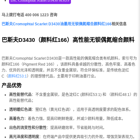
DIC Cromophtal Scarlet D3430 MSDS
马上拨打电话 400 006 1223 咨询
巴斯夫Cromophtal Scarlet D3430油墨用无钡偶氮缩合颜料红166
相关信息
巴斯夫D3430（颜料红166）高性能无钡偶氮缩合颜料
巴斯夫Cromophtal Scarlet D3430是一款高性能的偶氮缩合类有机颜料，索引号为
颜料红166（Pigment Red 166），该颜料具备卓越的分散性、高色牢度、高着色
力、优异的光泽和透明度，并且不含重金属钡，符合环保标准，是传统色淀红
C（
颜料红53:1
）的理想替代品，主要用于印刷油墨行业。
产品优势
高性能替代品
：不含重金属钡，是色淀红C (颜料红53:1) 和 （颜料红48:1）的
高性能替代品；
透明暖红色调
：猩红色（黄光红色调），适用于高透明度要求的配色体系。
高着色力
：着色力强，提高印刷鲜艳度，并减少颜料用量，降低成本。
出色的流变性和分散性
：提高研磨效率，节省能耗与时间。
高光泽度和透明度
：在终端产品中提供更具吸引力的外观，增强货架表现力。