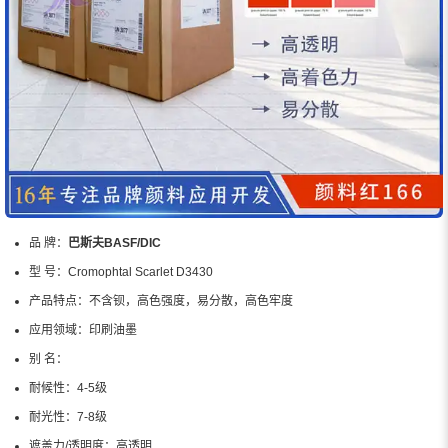
品 牌：
巴斯夫BASF/DIC
型 号：
Cromophtal Scarlet D3430
产品特点：
不含钡，高色强度，易分散，高色牢度
应用领域：
印刷油墨
别 名：
耐候性：
4-5级
耐光性：
7-8级
遮盖力/透明度：
高透明