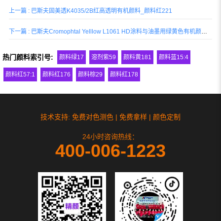
性，建议用于要求较高的室内应用，包括
上一篇 : 巴斯夫固美透K4035/2B红高透明有机颜料_颜料红221
汽车内饰，推荐用于聚氯乙烯和聚烯烃材
质，特别是电子电器...
下一篇 : 巴斯夫Cromophtal Yelllow L1061 HD涂料与油墨用绿黄色有机颜料PY151
热门颜料索引号:
颜料绿17
溶剂紫59
颜料黄181
颜料蓝15:4
颜料红57:1
颜料红176
颜料棕29
颜料红178
技术支持: 免费对色测色 | 免费拿样 | 颜色定制
24小时咨询热线：
400-006-1223