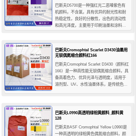
巴斯夫D5700是一种强红光二恶嗪紫色有
机颜料，不含氯，具有优异的耐光性和耐
热稳定性，良好的分散性，出色的流动性
和高光泽度，主要用于印刷油墨和涂料领
域，推荐用于溶剂型柔性版/凹版油墨、水
基型柔性版/凹版油墨、平版印刷油墨和紫
外光固化油墨等；推荐用于汽车漆和一般
巴斯夫Cromophtal Scarlet D3430油墨用
工业涂料等。
无钡偶氮缩合颜料红166
巴斯夫Cromophtal Scarlet D3430（颜料红
166）是一种高性能无钡偶氮缩合颜料，具
备高着色力、优异光泽与透明度，适用于
溶剂型、UV、水性油墨体系，是传统色淀
红C的环保替代品，广泛用于凹版、柔版、
金属装饰和数码印刷。
巴斯夫L0990高透明绿相黄颜料_颜料黄
128
巴斯夫BASF Cromophtal Yellow L0990是
一种高透明的绿相黄色偶氮缩合颜料，颜