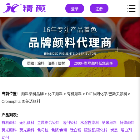
登录
注册
当前位置：
颜料染料品牌
>
化工颜料
>
有机颜料
>
DIC钛阳化学/巴斯夫颜料
>
Cromophtal固美透颜料
产品列表：
有机颜料
无机颜料
金属络合染料
溶剂染料
水溶性染料
纳米颜料
特殊颜料
荧光颜料
荧光染料
色母粒
色浆/色精
钛白粉
硫酸钡/硫化锌
炭黑
增白剂
助剂