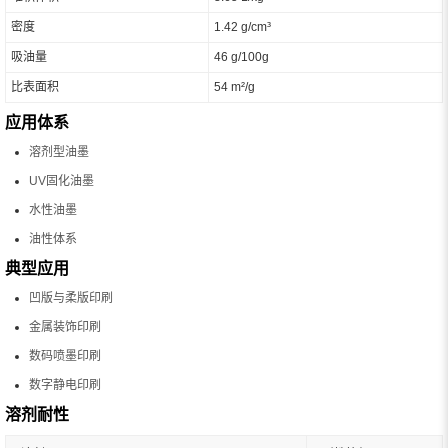
密度
1.42 g/cm³
吸油量
46 g/100g
比表面积
54 m²/g
应用体系
溶剂型油墨
UV固化油墨
水性油墨
油性体系
典型应用
凹版与柔版印刷
金属装饰印刷
数码喷墨印刷
数字静电印刷
溶剂耐性