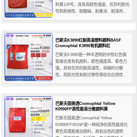
料黄128号，具有高颜色强度、优异的耐光
性和耐候性、耐酸碱、耐重涂、耐溶剂等
色牢度性能，巴斯夫L0990高透明绿相黄颜
料推荐用于汽车涂料、一般工业漆、卷钢
涂料、装饰漆、建筑涂料、水性/溶剂型柔
性印刷油墨、胶印油墨、UV固...
巴斯夫K3890红耐高温塑料颜料BASF
Cromophtal K3890有机颜料红
巴斯夫K3890是一种半透明的中性红色偶
氮缩合类有机颜料，颜色强度高、着色力
强，具有优异的耐高温性，卓越的分散
性、高耐光性和耐迁移性等综合应用性
能，巴斯夫K3890耐高温塑料颜料适用于
要求苛刻的室内应用，在聚烯烃和聚氯乙
烯中耐热性很好，广泛应用于薄膜、胶
带、电缆、注塑成型和聚丙烯纤维等应
巴斯夫固美透Cromophtal Yellow
用，推荐用于柔性PVC汽车内饰应...
K0990FP高性能易分散颜料黄
巴斯夫固美透Cromophtal Yellow
K0990FP/8GNP是一种纯净的高性能绿光
黄色双偶氮缩合颜料，具有出色的透明