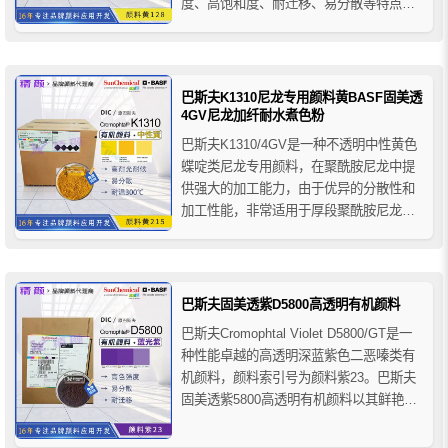
度、高饱和度、耐迁移、易分散等特点，
在聚烯烃中具有优异的耐候性，巴斯夫
K0990FP易分散颜料良好的整体色牢度性
能特别适合户外应用，尤其是聚氯乙烯
PVC和聚丙烯PP。
巴斯夫K1310尼龙专用颜料黄BASF固美透
4GV尼龙加纤耐水煮色粉
巴斯夫K1310/4GV是一种不透明中性黄色
蝶啶类尼龙专用颜料，在聚酰胺尼龙中提
供强大的加工能力，由于优异的分散性和
加工性能，非常适用于厚段聚酰胺尼龙应
用，可作为聚酰胺尼龙中铬酸铅颜料的替
代品，是一款重要的尼龙加纤耐水煮色
粉。
巴斯夫固美透紫D5800高透明有机颜料
巴斯夫Cromophtal Violet D5800/GT是一
种性能卓越的高透明深蓝紫色二恶嗪类有
机颜料，颜料索引号为颜料紫23。巴斯夫
固美透紫5800高透明有机颜料以其鲜艳的
颜色、卓越的耐光耐候性、耐溶剂性、耐
迁移性和优异的分散性能著称，广泛应用