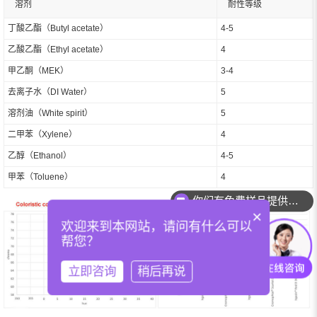
溶剂
耐性等级
丁酸乙酯（Butyl acetate）
4-5
乙酸乙酯（Ethyl acetate）
4
甲乙酮（MEK）
3-4
去离子水（DI Water）
5
溶剂油（White spirit）
5
二甲苯（Xylene）
4
乙醇（Ethanol）
4-5
甲苯（Toluene）
4
你们有免费样品提供吗？
×
欢迎来到本网站，请问有什么可以
帮您？
立即咨询
稍后再说