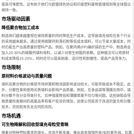
提高可堆肥性。这有助于他们与欧盟绿色协议和印度塑料废物管理规则等全球倡议
保持一致。
市场驱动因素
降低聚合物加工成本
制造商们越来越重视在保持质量的同时降低生产成本，这导致填充母粒在各个行业
的采用越来越多。通过使用碳酸钙和滑石粉等低成本填料，可以节省大量成本，同
时仍能生产出高质量的塑料产品。例如，在聚丙烯(PP)编织袋的生产中，制造商会
加入20-30%的碳酸钙填料母料，以减少对原生树脂的依赖。这种做法可以将原材
料成本降低15-20%，同时还可以提高刚度、适印性和耐磨性，提高产品竞争力。
市场限制
原材料价格波动与质量问题
填料及聚合物的价格受市场供需和物流链影响波动较大，可能导致成本不稳定。此
外，分散性差和使用劣质填料会影响产品质量。例如，在食品袋等薄膜应用中，填
料分散不充分会导致针孔、拉伸强度降低和薄膜厚度不均匀等问题。这些缺陷会导
致质量检查期间的高废品率和客户投诉的增加，迫使公司投资于改进的复合和分散
技术，否则就有失去合同的风险。
市场机遇
可生物降解和回收型填充母粒受青睐
随着对特种塑料需求的增长，市场不断发展，推出具有增强性能(如抗紫外线、抗菌