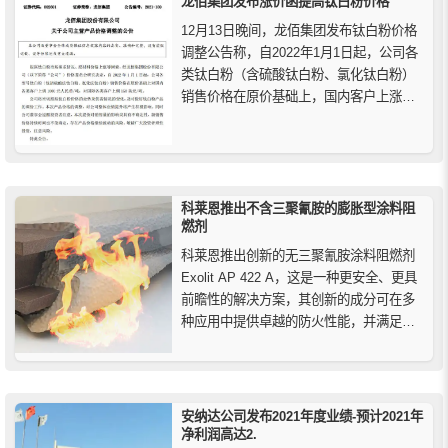
龙佰集团发布涨价函提高钛白粉价格
12月13日晚间，龙佰集团发布钛白粉价格
调整公告称，自2022年1月1日起，公司各
类钛白粉（含硫酸钛白粉、氯化钛白粉）
销售价格在原价基础上，国内客户上涨
1000元人民币/吨，国际客户上涨150美元/
吨。
科莱恩推出不含三聚氰胺的膨胀型涂料阻
燃剂
科莱恩推出创新的无三聚氰胺涂料阻燃剂
Exolit AP 422 A，这是一种更安全、更具
前瞻性的解决方案，其创新的成分可在多
种应用中提供卓越的防火性能，并满足现
代工业的严格要求。
安纳达公司发布2021年度业绩-预计2021年
净利润高达2.