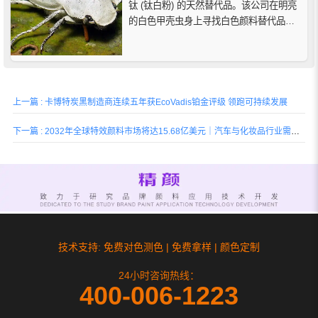
钛 (钛白粉) 的天然替代品。该公司在明亮
的白色甲壳虫身上寻找白色颜料替代品的
灵感，他们发现它的身体具有扩散光波的
结构，使其完全变白，该公司的设计团队
用纤维素废料创造了一种类似的结构，可
以生产白色染料，据称它可以制造出比二
氧化...
上一篇 : 卡博特炭黑制造商连续五年获EcoVadis铂金评级 领跑可持续发展
下一篇 : 2032年全球特效颜料市场将达15.68亿美元｜汽车与化妆品行业需求驱动增长
技术支持: 免费对色测色 | 免费拿样 | 颜色定制
24小时咨询热线：
400-006-1223