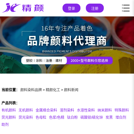
登录
注册
当前位置：
颜料染料品牌
>
精颜化工
>
颜料新闻
产品列表：
有机颜料
无机颜料
金属络合染料
溶剂染料
水溶性染料
纳米颜料
特殊颜料
荧光颜料
荧光染料
色母粒
色浆/色精
钛白粉
硫酸钡/硫化锌
炭黑
增白剂
助剂