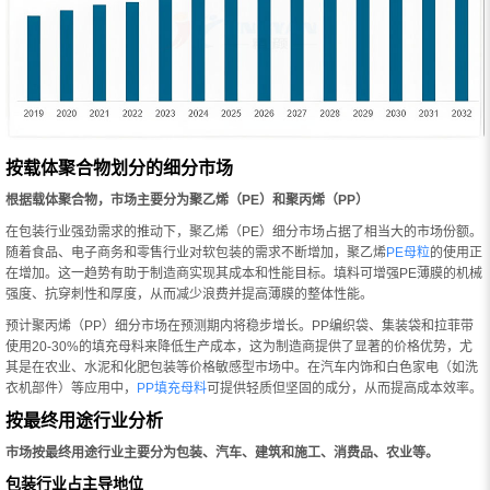
按载体聚合物划分的细分市场
根据载体聚合物，市场主要分为聚乙烯（PE）和聚丙烯（PP）
在包装行业强劲需求的推动下，聚乙烯（PE）细分市场占据了相当大的市场份额。
随着食品、电子商务和零售行业对软包装的需求不断增加，聚乙烯
PE母粒
的使用正
在增加。这一趋势有助于制造商实现其成本和性能目标。填料可增强PE薄膜的机械
强度、抗穿刺性和厚度，从而减少浪费并提高薄膜的整体性能。
预计聚丙烯（PP）细分市场在预测期内将稳步增长。PP编织袋、集装袋和拉菲带
使用20-30%的填充母料来降低生产成本，这为制造商提供了显著的价格优势，尤
其是在农业、水泥和化肥包装等价格敏感型市场中。在汽车内饰和白色家电（如洗
衣机部件）等应用中，
PP填充母料
可提供轻质但坚固的成分，从而提高成本效率。
按最终用途行业分析
市场按最终用途行业主要分为包装、汽车、建筑和施工、消费品、农业等。
包装行业占主导地位