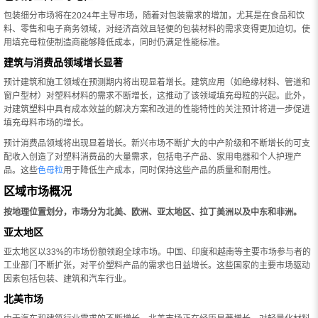
包装细分市场将在2024年主导市场，随着对包装需求的增加，尤其是在食品和饮
料、零售和电子商务领域，对经济高效且轻便的包装材料的需求变得更加迫切。使
用填充母粒使制造商能够降低成本，同时仍满足性能标准。
建筑与消费品领域增长显著
预计建筑和施工领域在预测期内将出现显着增长。建筑应用（如绝缘材料、管道和
窗户型材）对塑料材料的需求不断增长，这推动了该领域填充母粒的兴起。此外，
对建筑塑料中具有成本效益的解决方案和改进的性能特性的关注预计将进一步促进
填充母料市场的增长。
预计消费品领域将出现显着增长。新兴市场不断扩大的中产阶级和不断增长的可支
配收入创造了对塑料消费品的大量需求，包括电子产品、家用电器和个人护理产
品。这些
色母粒
用于降低生产成本，同时保持这些产品的质量和耐用性。
区域市场概况
按地理位置划分，市场分为北美、欧洲、亚太地区、拉丁美洲以及中东和非洲。
亚太地区
亚太地区以33%的市场份额领跑全球市场。中国、印度和越南等主要市场参与者的
工业部门不断扩张，对平价塑料产品的需求也日益增长。这些国家的主要市场驱动
因素包括包装、建筑和汽车行业。
北美市场