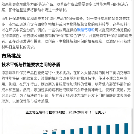
效果和更高承载能力)的先进产品。随着各行各业需要更多以性能为导向的解决方
案，预计这些进步将推动市场进一步增长。
面对环保法规收紧和消费者对“绿色产品”的偏好增长，对一次性塑料的禁令越来越
多，市场正迅速向含有回收矿物填料或可生物降解聚合物的母料转型，这些母料可
以在环境中安全分解。例如，一些供应商提供的
碳酸钙母粒
可以提高聚乙烯薄膜的
生物降解性，使包装公司能够销售"环保“或“绿色”产品，并赢得具有环保意识的消费
者。正在对研发进行投资，以创造可生物降解和环保的填充母粒，以满足对可持续
材料日益增长的需求。
市场挑战
技术平衡与性能要求之间的矛盾
添加填料后保持产品性能仍是行业技术挑战，在加入大量填料的同时平衡填充母料
的性能特征可能很复杂，过量的填料会改变塑料的物理特性，使其不适合某些应
用。例如，在汽车行业，制造商的目标是增加填料的使用，以降低内部塑料部件的
成本和重量。然而，添加过多的滑石粉或碳酸钙会降低抗冲击性，使部件变脆，更
容易开裂。为了解决这个问题，配方设计师必须为填料开发专门的偶联剂或表面处
理剂，以确保性能与成本兼得。