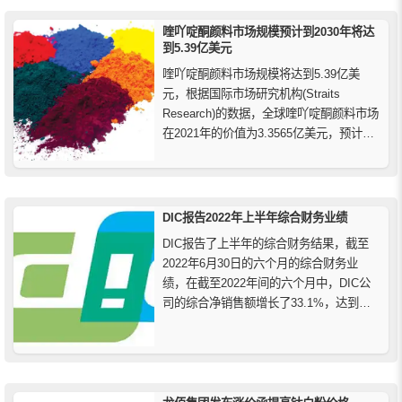
喹吖啶酮颜料市场规模预计到2030年将达
到5.39亿美元
喹吖啶酮颜料市场规模将达到5.39亿美
元，根据国际市场研究机构(Straits
Research)的数据，全球喹吖啶酮颜料市场
在2021年的价值为3.3565亿美元，预计到
2030年将达到5.3904亿美元。在预测期内
(2022-2030年)，市场预计将以6.1%的复合
年增长率增长。
DIC报告2022年上半年综合财务业绩
DIC报告了上半年的综合财务结果，截至
2022年6月30日的六个月的综合财务业
绩，在截至2022年间的六个月中，DIC公
司的综合净销售额增长了33.1%，达到
5214亿日元（386万美元），彩色和显示
屏部门的销售额增长了126.2%，达到1339
亿日元（10亿美元）。这一大幅增长反映
出各部门为调整所有细分市场的各种产
品...