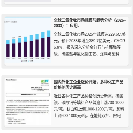
恩颜料）和Heubach Ltd.在美国涂料、塑
料和印刷领域的产品组合，自2023年2月5
日起，涂料、塑料和印刷客...
全球二氧化钛市场规模与趋势分析（2026–
2033）：应用、
全球二氧化钛市场2025年规模达229.6亿美
元，预计2033年增至389.7亿美元，CAGR
6.9%。报告深入分析金红石与抗那酶等
级、硫酸盐与氯化物工艺、涂料与塑料应
用，以及亚太、中国、北美和欧洲市场发
展趋势。
国内外化工企业涨价开始，多种化工产品
价格创历史新高
近日各种化工产品价格创历史新高，硫酸
钡、碳酸钙等填料产品普遍上涨700-1000
元/吨，钛白粉上调1000-1200元/吨，颜料
上调600-1000元/吨。在能耗双控、限电等
多重因素影响下，化工行业供需格局失
衡，各类化工原料价格上涨。