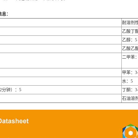
信息：
耐溶剂
乙酸丁酯
乙醇：5
乙酸乙酯
二甲苯：
甲苯：3-
水：5
/2分钟）：5
丁酮：3-
石油溶剂