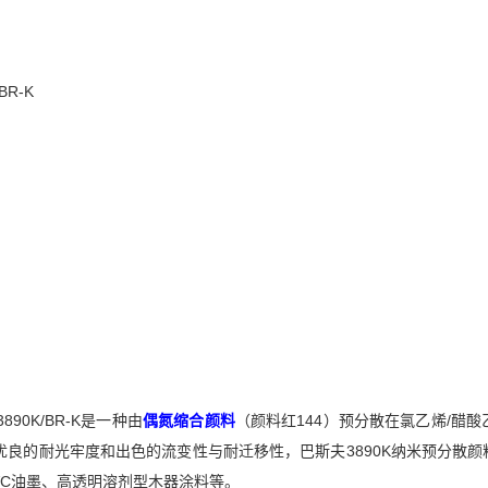
/BR-K
 3890K/BR-K是一种由
偶氮缩合颜料
（颜料红144）预分散在氯乙烯/醋
优良的耐光牢度和出色的流变性与耐迁移性，巴斯夫3890K纳米预分散
VC油墨、高透明溶剂型木器涂料等。