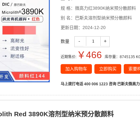
规 格：
微高力红3890K纳米预分散颜料
别 名：
巴斯夫溶剂型纳米预分散颜料
更新日期：
2024-12-20
-
+
数量
￥
466
近期售价:
库存量：
8745135
K
加入购物车
立即购买
索要
马上拨打电话 400 006 1223 咨询
巴斯夫微高力
olith Red 3890K溶剂型纳米预分散颜料