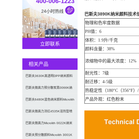
400-006-1223
24小时热线
巴斯夫3890K纳米颜料技术
物理和色牢度数据
PH值：6
体积：1.9升/千克
立即联系
颜料含量：38%
浓缩物中的最大浓度：12%
相关产品
耐光性：7级
巴斯夫3630K高透明DPP纳米颜料
耐迁移：4-5级
红Microlith R
巴斯夫微高力预分散炭黑0066K纳
热稳定性（180°C（356°F）
产品外观：红色粉末
米级透明黑色颜料
巴斯夫6480K蓝色纳米颜料Microlith
Blue 6
巴斯夫微高力洋红4535K溶剂型喷
墨用纳米预分散颜料
巴斯夫微高力Microlith 0022K纳米
预分散二氧化钛
巴斯夫预分散颜料Microlith 3001K