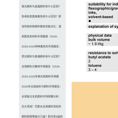
理、特点及应用差异解析
珠光颜料与金属颜料有什么区别？
原理、效果与应用对比
色母粒和直接着色有什么区别？原
理、性能与应用全面对比
溶剂染料和颜料着色性能对比：透
明性、耐候性与应用选择全解析
热致变色材料市场展望（2026-
2034）：2034年将达3
2026-2034特种着色剂市场报告：
规模、份额、趋势及预测
荧光颜料与普通颜料有什么区别？
发光原理、性能对比及应用解析
全球颜料分散体市场报告（2026-
2033）：无机颜料主导，
2026-2035年氧化铁颜料市场展
望：全球规模将达41亿美
2026年合成染料与颜料市场报告：
规模、趋势及2030年增长
全球复合无机颜料市场规模分析：
2035年达5.39亿美元，建
巨头领涨！巴斯夫全球塑料添加剂
涨价20% 原材料成本推高行业
颜料耐候等级分几级？耐光性8级的