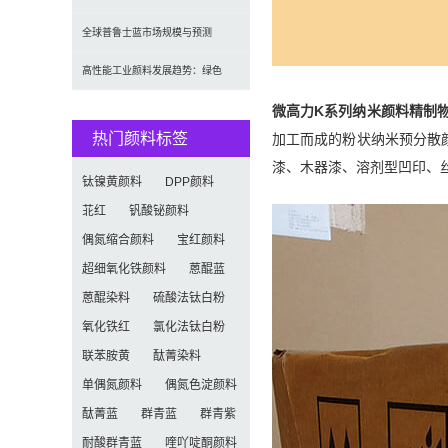
定义及耐候性测试标准解析
全球普鲁士蓝市场规模与预测
（2026-2034）：按类型、形
高性能工业颜料发展趋势：绿色
化、功能化与智能化技术革命
微高力K系列纳米颜料精制
热门颜料标签
加工而成的粉状纳米预分散
漆、木器漆、溶剂型凹印、
钛镍黄颜料
DPP颜料
苝红
钒酸铋颜料
偶氮缩合颜料
宝红颜料
超细氧化铁颜料
蒽醌蓝
蒽醌染料
硫酸法钛白粉
氧化铁红
氯化法钛白粉
联苯胺黄
酞菁染料
单偶氮颜料
偶氮色淀颜料
酞菁蓝
群青蓝
群青紫
耐酸群青蓝
喹吖啶酮颜料