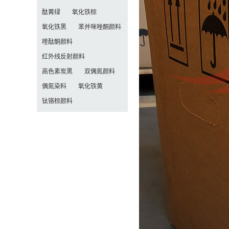
酞菁绿
氧化铁棕
氧化铁黑
苯并咪唑酮颜料
喹酞酮颜料
红外线反射颜料
高色素炭黑
双偶氮颜料
偶氮染料
氧化铁黄
钛铬棕颜料