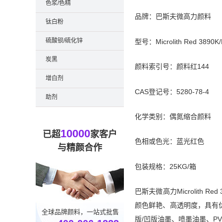
色浆/色精
品牌：巴斯夫微高力颜料
钛白粉
硫酸钡/硫化锌
型号：Microlith Red 3890K
炭黑
颜料索引号：颜料红144
增白剂
CAS登记号：5280-78-4
助剂
化学类别：偶氮缩合颜料
10000
已超
家客户
色相或色光：蓝光红色
与精颜合作
包装规格：25KG/箱
巴斯夫微高力Microlith Red
颜色鲜艳、高透明度，具有
全球品牌颜料，一站式批售
版/凹版油墨、喷墨油墨、P