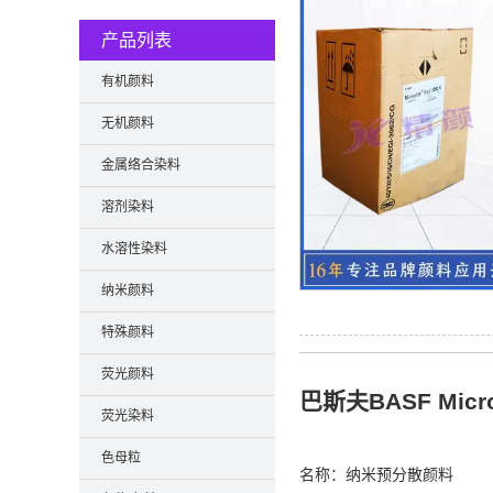
产品列表
有机颜料
无机颜料
金属络合染料
溶剂染料
水溶性染料
纳米颜料
特殊颜料
荧光颜料
巴斯夫BASF Micr
荧光染料
色母粒
名称：纳米预分散颜料