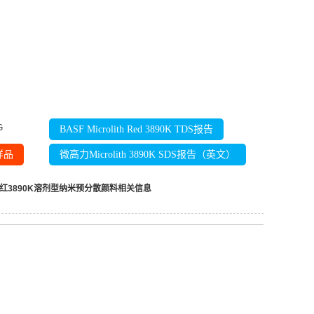
G
BASF Microlith Red 3890K TDS报告
样品
微高力Microlith 3890K SDS报告（英文）
红3890K溶剂型纳米预分散颜料
相关信息