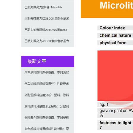
棕高透明预分散
巴斯夫微高力颜料红Microlith
4410K高透明纳米预
巴斯夫微高力红3890K溶剂型纳米
预分散颜料
巴斯夫纳米颜料2040WA黄BASF
Microlith 2
巴斯夫微高力4330K紫红色喷墨专
用预分散纳米颜料
最新文章
汽车涂料颜料选型指南：不同涂层
应用要求、OEM与修补漆用颜料
汽车涂料用颜料有哪些？性能要求
及常用颜料类型介绍
高耐温颜料应用分析：塑料、涂料
及工程材料的选型原则与行业实践
涂料颜料分散技术全解析：分散剂
选型、研磨工艺及常见问题解决
塑料着色颜料选型指南：不同塑料
材料如何选择合适颜料？
变色颜料与普通颜料性能对比：原