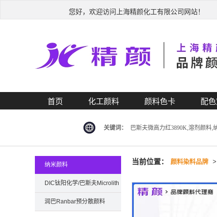
您好，欢迎访问上海精颜化工有限公司网站！
首页
化工颜料
颜料色卡
配色
关键词：
巴斯夫微高力红3890K,溶剂颜料
当前位置：
颜料染料品牌
纳米颜料
DIC钛阳化学/巴斯夫Microlith
纳米颜料
润巴Ranbar预分散颜料