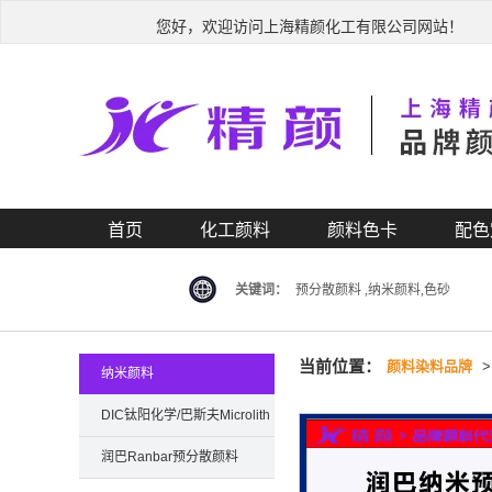
您好，欢迎访问上海精颜化工有限公司网站！
首页
化工颜料
颜料色卡
配色
关键词：
预分散颜料 ,纳米颜料,色砂
当前位置：
颜料染料品牌
纳米颜料
DIC钛阳化学/巴斯夫Microlith
纳米颜料
润巴Ranbar预分散颜料