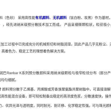
散颜料（色砂） 采用高性能
有机颜料
、
无机颜料
（钛白粉、炭黑）作为基材
，经先进纳米级预分散技术加工而成。 产品呈细微颗粒状，粒径极小，其
在加工过程中已完成充分的机械剪切和树脂润湿，因此产品几乎无粉尘、
、高着色力、稳定工艺的理想着色解决方案。
润巴Ranbar K系列预分散颜料采用纳米级颗粒与极窄粒径分布（部分产品 
加均匀细腻。
计
颜料预分散于乙烯基、丙烯酸或芳香族聚氨酯共聚树脂中，可直接溶解
或高性能混合设备，即可轻松制备出稳定的高浓度色浆，分散速度快，操
力、优异光泽与透明度，同时耐光、耐迁移、化学稳定性强。可与珠光颜