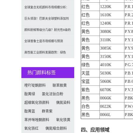
红色
1220K
P.R.
规模、趋势及2030年增长
全球复合无机颜料市场规模分析：
红色
1610K
P.R.
2035年达5.39亿美元，建
巨头领涨！巴斯夫全球塑料添加剂
红色
1240K
P.R.
涨价20% 原材料成本推高行业
颜料耐候等级分几级？耐光性8级的
黄色
3080K
P.Y.
黄色
3110K
P.Y.
定义及耐候性测试标准解析
全球普鲁士蓝市场规模与预测
黄色
3085K
P.Y.
（2026-2034）：按类型、形
高性能工业颜料发展趋势：绿色
黄色
3150K
P.Y.
化、功能化与智能化技术革命
绿色
4010K
P.G.
热门颜料标签
天蓝
5030K
P.B.
宝蓝
5060K
P.B.
喹吖啶酮颜料
联苯胺黄
紫色
6070K
P.V.
酞菁绿
氯化法钛白粉
黑色
0066K
P.BK
超细氧化铁颜料
偶氮染料
白色
0022K
P.W.
酞菁蓝
群青紫
黑色
0066L
P.BK
苯并咪唑酮颜料
氧化铁黄
氧化铁红
偶氮缩合颜料
四、应用领域