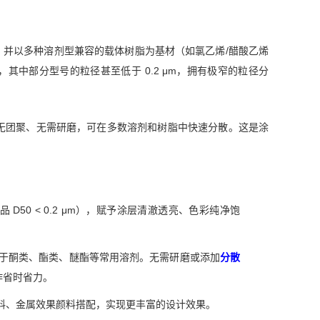
，并以多种溶剂型兼容的载体树脂为基材（如氯乙烯/醋酸乙烯
中部分型号的粒径甚至低于 0.2 μm，拥有极窄的粒径分
无团聚、无需研磨，可在多数溶剂和树脂中快速分散。这是涂
D50 < 0.2 μm），赋予涂层清澈透亮、色彩纯净饱
于酮类、酯类、醚酯等常用溶剂。无需研磨或添加
分散
作省时省力。
料、金属效果颜料搭配，实现更丰富的设计效果。