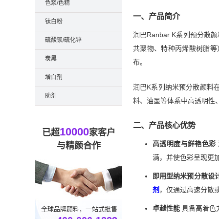
色浆/色精
一、产品简介
钛白粉
润巴Ranbar K系列预分
硫酸钡/硫化锌
共聚物、特种丙烯酸树脂等）
炭黑
布。
增白剂
润巴K系列纳米预分散颜料
助剂
料、油墨等体系中高透明性
二、产品核心优势
10000
已超
家客户
高透明度与鲜艳色彩
与精颜合作
满，并使色彩呈现更
即用型纳米预分散设
剂
，仅通过高速分散
卓越性能
具备高着色
全球品牌颜料，一站式批售