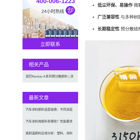
400-006-1223
低尘环保、易操作
微
24小时热线
广泛兼容性
与多种树
长期稳定性
预分散结
立即联系
相关产品
润巴Ranbar K系列预分散颜料 | 涂
料和油墨用高透明纳
最新文章
汽车涂料颜料选型指南：不同涂层
应用要求、OEM与修补漆用颜料
汽车涂料用颜料有哪些？性能要求
及常用颜料类型介绍
高耐温颜料应用分析：塑料、涂料