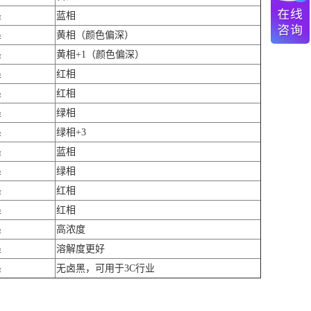
墨
蓝相
墨
黄相（颜色偏深）
墨
黄相+1（颜色偏深）
墨
红相
墨
红相
墨
绿相
墨
绿相+3
墨
蓝相
墨
绿相
墨
红相
墨
红相
墨
高浓度
墨
溶解度更好
墨
无卤黑，可用于3C行业