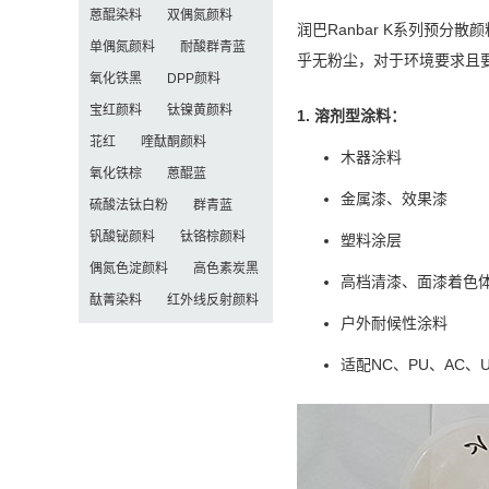
蒽醌染料
双偶氮颜料
润巴Ranbar K系列预
单偶氮颜料
耐酸群青蓝
乎无粉尘，对于环境要求且
氧化铁黑
DPP颜料
宝红颜料
钛镍黄颜料
1. 溶剂型涂料：
苝红
喹酞酮颜料
木器涂料
氧化铁棕
蒽醌蓝
金属漆、效果漆
硫酸法钛白粉
群青蓝
钒酸铋颜料
钛铬棕颜料
塑料涂层
偶氮色淀颜料
高色素炭黑
高档清漆、面漆着色
酞菁染料
红外线反射颜料
户外耐候性涂料
适配NC、PU、AC、