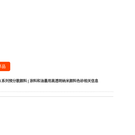
样品
r K系列预分散颜料 | 涂料和油墨用高透明纳米颜料色砂
相关信息