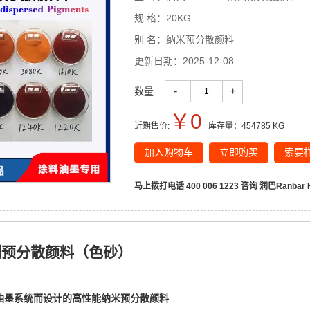
规 格：
20KG
别 名：
纳米预分散颜料
更新日期：
2025-12-08
-
+
数量
￥
0
近期售价:
库存量：
454785
KG
加入购物车
立即购买
索要
马上拨打电话 400 006 1223 咨询
润巴Ranba
系列预分散颜料（色砂）
油墨系统而设计的高性能纳米预分散颜料