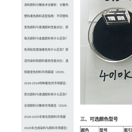
及工程材料的选型原则与行业实践
涂料颜料分散技术全解析：分散剂
选型、研磨工艺及常见问题解决
塑料着色颜料选型指南：不同塑料
材料如何选择合适颜料？
变色颜料与普通颜料性能对比：原
理、特点及应用差异解析
珠光颜料与金属颜料有什么区别？
原理、效果与应用对比
色母粒和直接着色有什么区别？原
理、性能与应用全面对比
溶剂染料和颜料着色性能对比：透
明性、耐候性与应用选择全解析
热致变色材料市场展望（2026-
2034）：2034年将达3
2026-2034特种着色剂市场报告：
规模、份额、趋势及预测
荧光颜料与普通颜料有什么区别？
发光原理、性能对比及应用解析
全球颜料分散体市场报告（2026-
2033）：无机颜料主导，
2026-2035年氧化铁颜料市场展
三、可选颜色型号
望：全球规模将达41亿美
2026年合成染料与颜料市场报告：
颜色
型号
索引