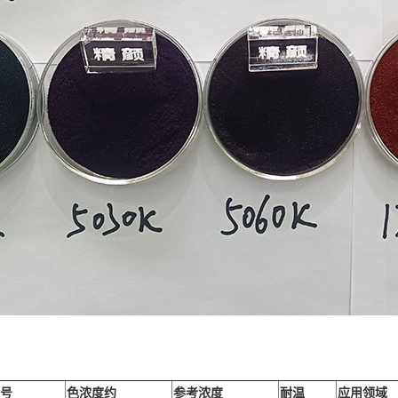
号
色浓度约
参考浓度
耐温
应用领域