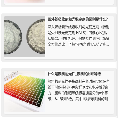
用户科学认识酞菁绿。
紫外线吸收剂和光稳定剂的区别是什么？
深入解析紫外线吸收剂与光稳定剂（特别
是受阻胺光稳定剂 HALS）的核心区别，
从概念、作用机理、保护特性到应用场景
全方位对比。了解“预防之盾”UVA与“修复
之剑”HALS的互补优势，掌握高效抗紫外
老化配方设计的关键，为塑料、涂料、纺
织品及胶黏剂等户外材料提供更持久的耐
候解决方案。
什么是颜料耐光性_颜料的耐晒等级
颜料的耐光性是指颜料在长时间暴露在光
线下时保持颜料色彩鲜艳度和稳定性的能
力，颜料的耐晒等级标准通常分为8个等
级，从1级到8级，其中1级表示颜料的耐光
性最差，而8级则表示颜料的耐光性最好。