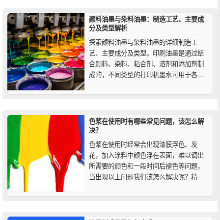
颜料油墨与染料油墨：制造工艺、主要成
分及类型解析
探索颜料油墨与染料油墨的详细制造工
艺、主要成分及类型。印刷油墨是通过结
合颜料、染料、粘合剂、溶剂和添加剂制
成的，不同类型的打印机墨水可用于各种
应用。与染料油墨相比，颜料油墨具有更
高的耐水性和耐光性（在光线照射下抗褪
色）。
色浆在使用时有哪些常见问题，该怎么解
决？
色浆在使用时经常会出现漆膜浮色、发
花，加入涂料中颜色浮在表面，难以调出
所需要的颜色和一段时间后褪色等问题，
当出现以上问题我们该怎么解决呢？精颜
化工为您介绍使用色浆时出现这些问题时
的解决办法。