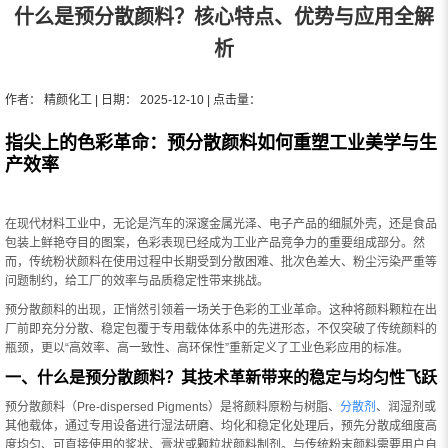
什么是预分散颜料？核心特点、优势与应用全解
析
作者： 精颜化工 | 日期： 2025-12-10 | 点击量：
指尖上的色彩革命：预分散颜料如何重塑工业美学与生
产效率
在现代材料工业中，无论是汽车的深邃金属光泽、电子产品的细腻外壳，还是食品
包装上鲜艳夺目的图案，色彩表现已经成为工业产品竞争力的重要组成部分。然
而，传统粉状颜料在使用过程中长期受到分散困难、批次色差大、粉尘污染严重等
问题制约，给工厂的效率与品质稳定性带来挑战。
预分散颜料的出现，正悄然引领着一场关于色彩的工业革命。这种将颜料颗粒在出
厂前即充分分散、稳定包覆于专用载体体系中的先进形态，不仅突破了传统颜料的
瓶颈，更以“高效率、高一致性、高环保性”重新定义了工业色彩应用的标准。
一、什么是预分散颜料？其技术革新带来的稳定与均匀性飞跃
预分散颜料（Pre-dispersed Pigments）是将颜料原粉与树脂、
分散剂
、润湿剂或
其他载体，通过专用设备进行湿法研磨、均化和稳定化处理后，预先分散成细度高
度均匀、可直接使用的浆状、膏状或颗粒状颜料制剂。与传统粉末颜料需要用户自