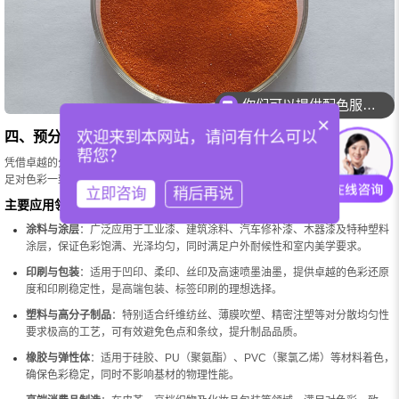
你们可以提供配色服务吗？
×
欢迎来到本网站，请问有什么可以
四、预分散颜料应用：赋能多领域的精准色彩方案
帮您？
凭借卓越的分散性与稳定性，预分散颜料为各行业提供精准、可控的色彩方案，满
足对色彩一致性和性能要求极高的应用场景。
立即咨询
稍后再说
主要应用领域
涂料与涂层
：广泛应用于工业漆、建筑涂料、汽车修补漆、木器漆及特种塑料
涂层，保证色彩饱满、光泽均匀，同时满足户外耐候性和室内美学要求。
印刷与包装
：适用于凹印、柔印、丝印及高速喷墨油墨，提供卓越的色彩还原
度和印刷稳定性，是高端包装、标签印刷的理想选择。
塑料与高分子制品
：特别适合纤维纺丝、薄膜吹塑、精密注塑等对分散均匀性
要求极高的工艺，可有效避免色点和条纹，提升制品品质。
橡胶与弹性体
：适用于硅胶、PU（聚氨酯）、PVC（聚氯乙烯）等材料着色，
确保色彩稳定，同时不影响基材的物理性能。