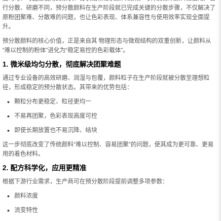
行分散、研磨不同，预分散颜料在生产阶段就已完成关键的分散步骤，不仅解决了
原粉团聚难、分散难的问题，也让色彩表现、体系兼容性与使用效率实现全面提
升。
预分散颜料的核心价值，正是来自其 物理形态与微观结构的双重创新，让颜料从
“难以控制的粉体”进化为“稳定易控的色彩载体”。
1. 微米级均匀分散，彻底解决团聚难题
通过专业设备的高效研磨、润湿与包覆，颜料粒子在生产阶段就被分散至理想粒
径，形成稳定的预分散状态。其带来的优势包括：
颗粒分布更稳定、粒径更均一
不易再团聚，色彩表现高度可控
即使长期放置也不易沉降、结块
这一步彻底改变了传统颜料“难以控制、容易团聚”的问题，使其成为更可靠、更易
用的着色材料。
2. 配方科学化，应用更精准
根据下游行业需求，生产商可在预分散阶段提前调整多项参数：
颜料浓度
流变特性