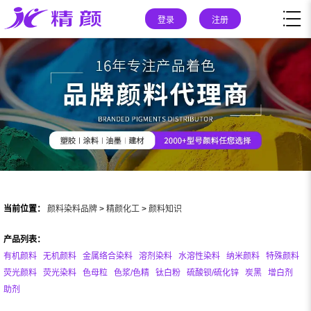
登录
注册
当前位置：
颜料染料品牌
>
精颜化工
>
颜料知识
产品列表：
有机颜料
无机颜料
金属络合染料
溶剂染料
水溶性染料
纳米颜料
特殊颜料
荧光颜料
荧光染料
色母粒
色浆/色精
钛白粉
硫酸钡/硫化锌
炭黑
增白剂
助剂