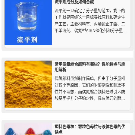
流平剂成分及如何合成
流平剂一旦确定了分子量的范围，剩下的
工作就是围绕这个目标寻找原料和确定生
产工艺，主要材料有：丙烯酸正丁酯、二
甲苯溶剂、偶氮型AIBN催化剂和分子量调
节剂等，为降低成本可以加入3%-5%的苯
乙烯共聚。
常用偶氮缩合颜料有哪些？性能特点与应
用解析
偶氮颜料虽然制作简单，但由于分子量相
对较小等原因，它们的耐溶剂性和耐迁移
性并不理想，而偶氮缩合颜料通过引入酰
胺基团提升分子稳定性，具有优异的耐热
性、耐迁移性和耐光牢度。本文系统介绍
其结构特点、常用典型品种（如颜料黄
93、红144、242）及在PVC、PP、PE等
塑料中的应用。
塑料色母粒：颗粒色母粒与液体色母的优
缺点