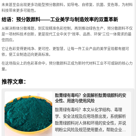
未来甚至会出现更多功能型预分散颜料，如导电、自修复、抗菌、变色等，为材料
科技带来更多可能性。
结语：预分散颜料——工业美学与制造效率的双重革新
从解决粉体分散难题，到实现精准色彩控制，再到推动绿色生产，预分散颜料不仅
是一项材料技术创新，更是现代工业中关于“效率、品质、环保”三位一体需求的最
佳回应。
它让色彩变得更纯净、更可控、更智慧，让每一件工业产品的美学呈现都有据可
依，使工业制造迈向更高标准。
在这场指尖上的色彩革命中，预分散颜料正成为新时代材料工业不可或缺的核心力
量。
推荐文章：
酞菁绿有毒吗？全面解析酞菁绿颜料的安
全性、用途与使用风险
酞菁绿有毒吗？本文从化学结构、毒理
学、安全法规及应用场景出发，系统解析
酞菁绿颜料对人体和环境的安全性，并说
明粉尘风险及规范使用要点，帮助企业和