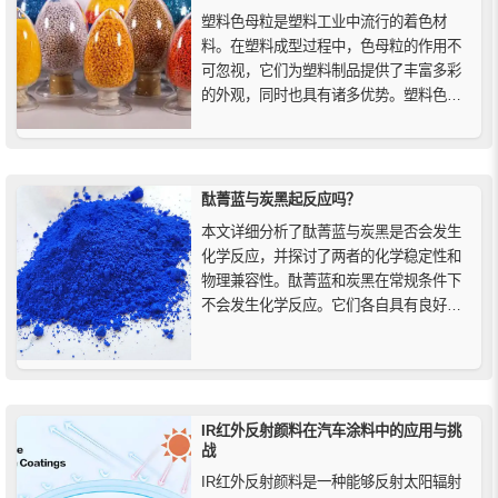
塑料色母粒是塑料工业中流行的着色材
料。在塑料成型过程中，色母粒的作用不
可忽视，它们为塑料制品提供了丰富多彩
的外观，同时也具有诸多优势。塑料色母
粒以液体色母或颗粒状色母粒的形式提
供，用于代替全着色的复合材料，通常称
为预着色。许多加工商在争论液体色母或
颗粒形式哪个是更好的选择？其实两者都
酞菁蓝与炭黑起反应吗？
有优点和缺点。
本文详细分析了酞菁蓝与炭黑是否会发生
化学反应，并探讨了两者的化学稳定性和
物理兼容性。酞菁蓝和炭黑在常规条件下
不会发生化学反应。它们各自具有良好的
化学稳定性，并且常常在多种应用中搭配
使用。尽管如此，为了保证颜料混合后的
最佳效果，在使用过程中仍需考虑它们的
物理兼容性和分散性。
IR红外反射颜料在汽车涂料中的应用与挑
战
IR红外反射颜料是一种能够反射太阳辐射