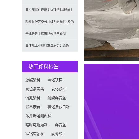
2035年达5.39亿美元，建
巨头领涨！巴斯夫全球塑料添加剂
涨价20% 原材料成本推高行业
颜料耐候等级分几级？耐光性8级的
定义及耐候性测试标准解析
全球普鲁士蓝市场规模与预测
（2026-2034）：按类型、形
高性能工业颜料发展趋势：绿色
化、功能化与智能化技术革命
热门颜料标签
蒽醌染料
氧化铁棕
高色素炭黑
氧化铁红
偶氮染料
耐酸群青蓝
联苯胺黄
氯化法钛白粉
苯并咪唑酮颜料
喹吖啶酮颜料
群青蓝
钛铬棕颜料
酞菁绿