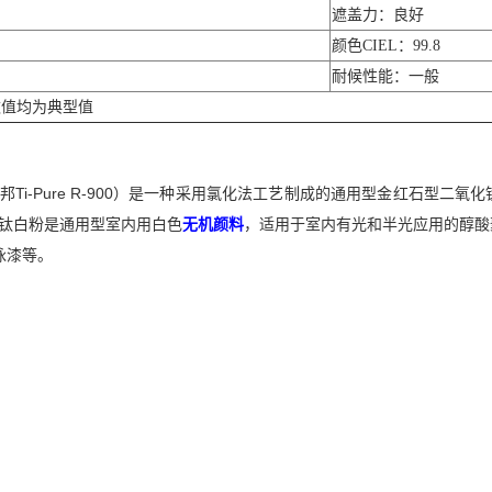
遮盖力：良好
颜色CIEL：99.8
耐候性能：一般
数值均为典型值
杜邦Ti-Pure R-900）是一种采用氯化法工艺制成的通用型金红石型
0钛白粉是通用型室内用白色
无机颜料
，适用于室内有光和半光应用的醇酸
泳漆等。