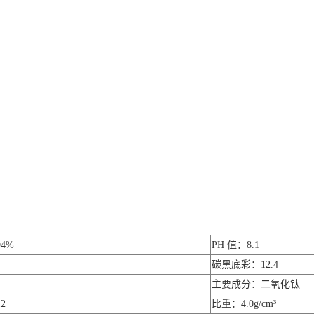
4%
PH 值：8.1
碳黑底彩：12.4
主要成分：二氧化钛
2
比重：4.0g/cm³