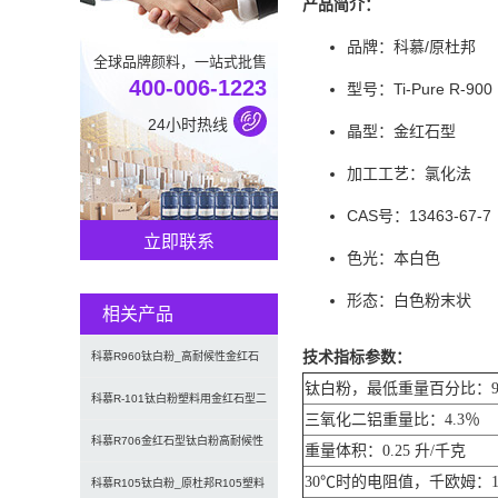
产品简介：
品牌：科慕/原杜邦
全球品牌颜料，一站式批售
400-006-1223
型号：Ti-Pure R-900
24小时热线
晶型：金红石型
加工工艺：氯化法
CAS号：13463-67-7
立即联系
色光：本白色
形态：白色粉末状
相关产品
技术指标参数：
科慕R960钛白粉_高耐候性金红石
钛白粉，最低重量百分比：9
型钛白粉_原杜邦960钛白
科慕R-101钛白粉塑料用金红石型二
三氧化二铝重量比：4.3％
氧化钛颜料高耐温耐候钛白
科慕R706金红石型钛白粉高耐候性
重量体积：0.25 升/千克
30℃时的电阻值，千欧姆：1
工业涂料用二氧化钛颜料
科慕R105钛白粉_原杜邦R105塑料