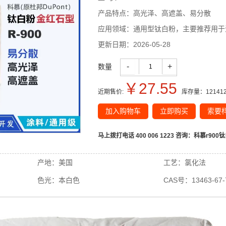
产品特点：
高光泽、高遮盖、易分散
应用领域：
通用型钛白粉，主要推荐用于
更新日期：
2026-05-28
-
+
数量
￥
27.55
近期售价:
库存量：
12141
加入购物车
立即购买
索要
马上拨打电话 400 006 1223 咨询：
科慕r900
产地：
美国
工艺：
氯化法
色光：
本白色
CAS号：
13463-67-