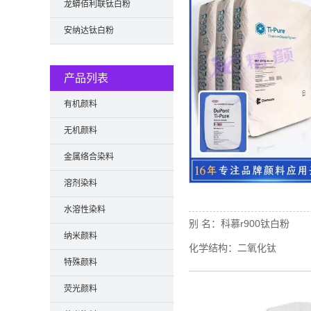
龙蟒佰利联钛白粉
安纳达钛白粉
产品列表
有机颜料
无机颜料
金属络合染料
溶剂染料
水溶性染料
别 名：
科慕r900钛白粉
纳米颜料
化学结构：
二氧化钛
特殊颜料
荧光颜料