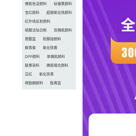
偶氮色淀颜料
钛镍黄颜料
宝红颜料
超细氧化铁颜料
红外线反射颜料
硫酸法钛白粉
双偶氮颜料
蒽醌蓝
钒酸铋颜料
群青紫
氧化铁黄
DPP颜料
单偶氮颜料
酞菁染料
偶氮缩合颜料
苝红
氧化铁黑
喹酞酮颜料
酞菁蓝