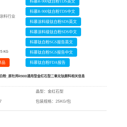
科慕R-900钛白粉TDS英文
科慕R-900钛白粉TDS中文
涂料行业
科慕涂料级钛白粉SDS英文
科慕涂料级钛白粉SDS中文
科慕钛白粉SGS报告英文
25
KG
科慕钛白粉SGS报告中文
样品
科慕钛白粉FDA报告
钛白粉_原杜邦R900通用型金红石型二氧化钛颜料
相关信息
晶型：
金红石型
7
包装规格：
25KG/包