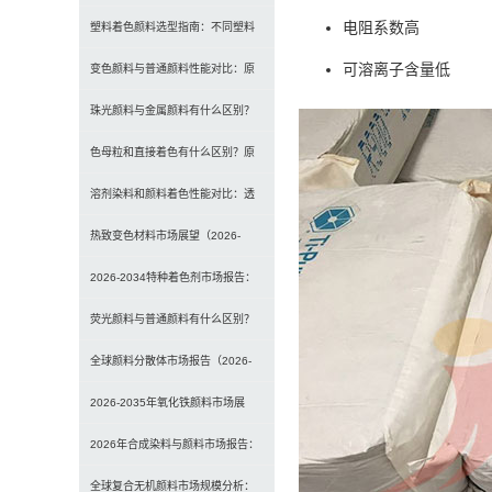
电阻系数高
选型、研磨工艺及常见问题解决
塑料着色颜料选型指南：不同塑料
可溶离子含量低
材料如何选择合适颜料？
变色颜料与普通颜料性能对比：原
理、特点及应用差异解析
珠光颜料与金属颜料有什么区别？
原理、效果与应用对比
色母粒和直接着色有什么区别？原
理、性能与应用全面对比
溶剂染料和颜料着色性能对比：透
明性、耐候性与应用选择全解析
热致变色材料市场展望（2026-
2034）：2034年将达3
2026-2034特种着色剂市场报告：
规模、份额、趋势及预测
荧光颜料与普通颜料有什么区别？
发光原理、性能对比及应用解析
全球颜料分散体市场报告（2026-
2033）：无机颜料主导，
2026-2035年氧化铁颜料市场展
望：全球规模将达41亿美
2026年合成染料与颜料市场报告：
规模、趋势及2030年增长
全球复合无机颜料市场规模分析：