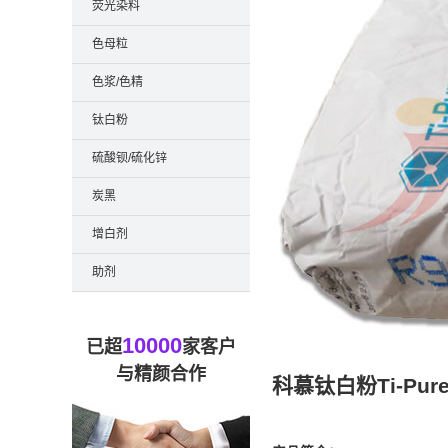
荧光染料
色母粒
色浆/色精
钛白粉
硫酸钡/硫化锌
炭黑
增白剂
助剂
10000
已超
家客户
与精颜合作
科慕钛白粉Ti-Pu