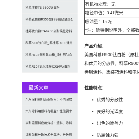
有机物处理：无
专用高耐候钛白粉
科慕淳泰TS-6300钛白粉
粒径中值：0.41微米
CHEMOURS(原杜邦)氯化法
科慕钛白粉R350塑料专用级金红石
吸油量：15.2g
*注：除特别说明外，全部
型二氧化钛颜料淳泰TM R
杜邦钛白粉TS-6200高耐候性涂料
用钛白粉
科慕r900钛白粉_原杜邦R900通用
产品介绍：
美国科慕R900钛白粉（原
型金红石型二氧化钛颜料
科慕R103塑料钛白粉_原杜邦钛白
和优异的分散性，科慕R90
粉Ti-Pure R-10
科慕R104氯化法金红石型钛白粉_
卷钢涂料、集装箱涂料和电
原杜邦钛白粉R-104
最新文章
性能特点：
优秀的分散性
汽车涂料颜料选型指南：不同涂层
良好的光泽度
应用要求、OEM与修补漆用颜料
汽车涂料用颜料有哪些？性能要求
出色的遮盖力
及常用颜料类型介绍
高耐温颜料应用分析：塑料、涂料
防腐蚀力强
及工程材料的选型原则与行业实践
涂料颜料分散技术全解析：分散剂