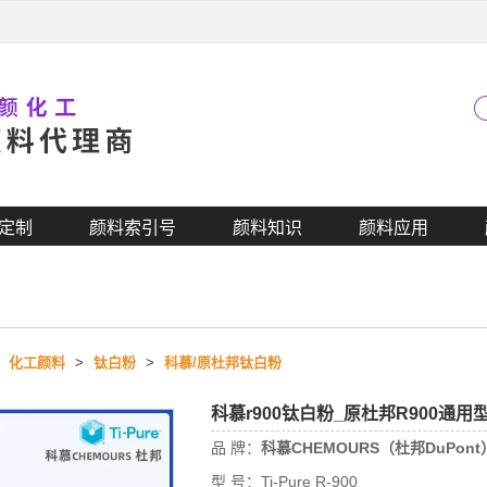
定制
颜料索引号
颜料知识
颜料应用
>
化工颜料
>
钛白粉
>
科慕/原杜邦钛白粉
科慕r900钛白粉_原杜邦R900通
品 牌：
科慕CHEMOURS（杜邦DuPont
型 号：
Ti-Pure R-900