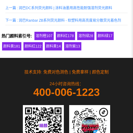
艺。
上一篇 : 润巴DC系列荧光颜料 | 涂料油墨用高性能耐强溶剂荧光颜料
下一篇 : 润巴Ranbar ZB系列荧光颜料 - 软塑料用高亮度易分散荧光着色剂
热门颜料索引号:
溶剂橙107
颜料红178
溶剂绿28
颜料绿17
颜料黄181
颜料红122
颜料黄14
溶剂紫13
技术支持: 免费对色测色 | 免费拿样 | 颜色定制
24小时咨询热线：
400-006-1223