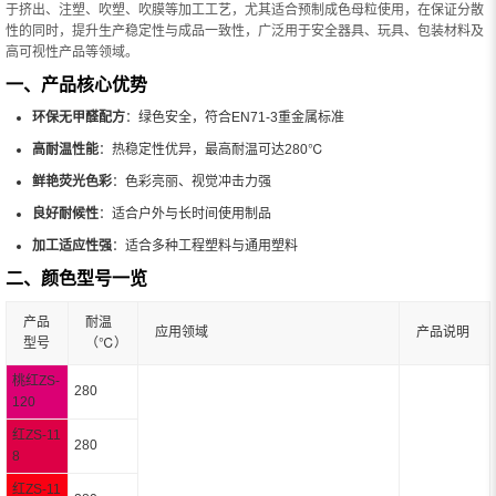
于挤出、注塑、吹塑、吹膜等加工工艺，尤其适合预制成色母粒使用，在保证分散
性的同时，提升生产稳定性与成品一致性，广泛用于安全器具、玩具、包装材料及
高可视性产品等领域。
一、产品核心优势
环保无甲醛配方
：绿色安全，符合EN71-3重金属标准
高耐温性能
：热稳定性优异，最高耐温可达280℃
鲜艳荧光色彩
：色彩亮丽、视觉冲击力强
良好耐候性
：适合户外与长时间使用制品
加工适应性强
：适合多种工程塑料与通用塑料
二、颜色型号一览
产品
耐温
应用领域
产品说明
型号
（℃）
桃红ZS-
280
120
红ZS-11
280
8
红ZS-11