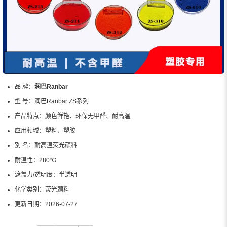
品 牌：
润巴Ranbar
型 号：
润巴Ranbar ZS系列
产品特点：
颜色鲜艳、环保无甲醛、耐高温
应用领域：
塑料、塑胶
别 名：
耐高温荧光颜料
耐温性：
280℃
遮盖力/透明度：
半透明
化学类别：
荧光颜料
更新日期：
2026-07-27