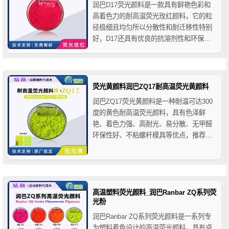
润巴D17荧光颜料是一款具有鲜艳色彩和
高着色力的耐高温荧光玫红颜料，它的粒
径极细且均匀所以分散性和耐迁移性特别
好，D17还具有优良的抗溶剂性和环保
性，广泛应用于涂料、油漆、油墨、色
母、色浆、纸张印刷、文具用品，儿童玩
具、体育用品、蜡笔和蜡烛等多行业的着
色应用。
荧光黄颜料润巴ZQ17耐高温荧光黄颜料
润巴ZQ17荧光黄颜料是一种耐温可达300
度的黄色耐高温荧光颜料，具有色泽鲜
艳、着色力强、高耐光、易分散、无甲醛
环保性好、不粘螺杆模具等优点，推荐用
于PE聚乙烯、PP聚丙烯、PS聚苯乙烯等
热塑性塑料产品的着色应用。
高温塑料荧光颜料_润巴Ranbar ZQ系列荧
光粉
润巴Ranbar ZQ系列荧光颜料是一系列专
为塑料着色设计的高温荧光颜料，具有卓