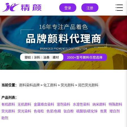
登录
注册
当前位置：
颜料染料品牌
>
化工颜料
>
荧光颜料
>
润巴荧光颜料
产品列表：
有机颜料
无机颜料
金属络合染料
溶剂染料
水溶性染料
纳米颜料
特殊颜料
荧光颜料
荧光染料
色母粒
色浆/色精
钛白粉
硫酸钡/硫化锌
炭黑
增白剂
助剂