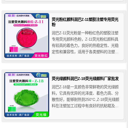
油墨、纤维涂料、PVC涂层及高溶剂色浆
等多种高要求应用场景，是高端涂料与油
墨行业的理想荧光着色方案。
荧光粉红颜料润巴Z-11塑胶注塑专用荧光
粉
润巴Z-11荧光粉是一种粉红色的塑胶注塑
专用荧光颜料色粉，Z-11荧光粉红颜料具
有较高的着色力，良好的热稳定性、光稳
定性和兼容性，适用于各类塑料的注塑成
型，它还具有良好的抗粘辊和抗粘模具的
性能，在190℃~240℃温度范围内可以达
到很好的分散效果，且无甲醛气体排放，
安全环保性能好。特别推荐用于注塑、 吹
荧光绿颜料润巴Z-18荧光绿颜料厂家批发
塑、吹膜、挤膜、...
润巴Z-18是一支颜色非常鲜艳的荧光绿颜
料，它具有优异的光泽度、着色力高、分
散性好，能够耐热到250℃,Z-18荧光绿颜
料在注塑加工过程中有良好的抗粘辊及抗
粘模具性能，且没有甲醛气体排放，广泛
应用于各种塑料注塑、吹塑、吹膜、挤
膜、压延膜、挤出、真空成型等生产工