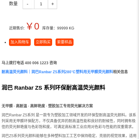
数量
-
+
￥
0
近期售价:
库存量：
99999
KG
加入购物车
立即购买
索要样品
马上拨打电话 400 006 1223 咨询
耐高温荧光颜料｜润巴Ranbar ZS系列280℃塑料用无甲醛荧光颜料
相关信息
润巴 Ranbar ZS 系列环保耐高温荧光颜料
无甲醛 · 高耐温 · 高鲜艳度 · 塑胶加工专用荧光解决方案
润巴Ranbar ZS系列 是一款专为塑胶加工领域开发的环保型耐高温荧光颜料。该系
列采用无甲醛环保配方，不仅具备优异的耐高温性能和良好的耐候性，同时拥有极
佳的荧光鲜艳度与色彩饱和度，可满足高标准工业应用对色彩与性能的双重需求。
润巴ZS系列荧光颜料能够在多种塑料加工工艺中保持稳定、亮丽的视觉效果，适用