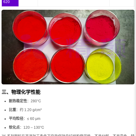
620
三、物理化学性能
耐热稳定性
：280℃
比重
：约 1.20 g/cm³
平均粒径
：≤ 60 μm
软化点
：120 – 130℃