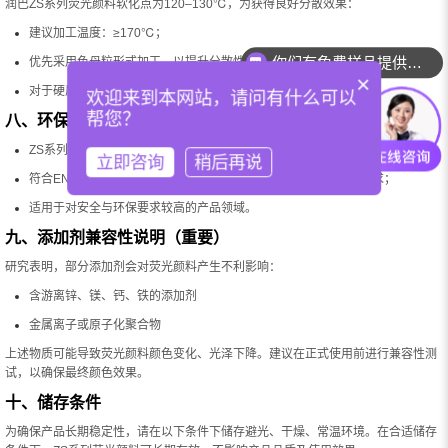
润巴ZS系列荧光颜料软化点为120–130℃，为获得良好分散效果：
你们有免费样品提供吗？
建议加工温度：≥170℃；
你们可以提供配色服务吗？
优先采用色母粒形式加工，以提升分散性与色彩稳定性；
×
对于硬质塑料注塑应用，建议加工温度180℃以上。
欢迎来到本网站，请问有什么可以
帮您？
八、环保与法规符合性
ZS系列为无甲醛环保型荧光颜料；
立即咨询
稍后再说
符合EN71第三部分（玩具安全标准）中关于重金属含量的相关要求；
适用于对安全与环保要求较高的产品领域。
九、添加剂兼容性说明（重要）
研究表明，部分添加剂会对荧光颜料产生不利影响：
含游离锌、镁、钙、铁的添加剂
金属离子或原子化聚合物
上述物质可能导致荧光颜料颜色变化、光泽下降。建议在正式使用前进行兼容性测
试，以确保最终颜色效果。
十、储存条件
为确保产品长期稳定性，请在以下条件下储存避光、干燥、常温环境。在合适储存