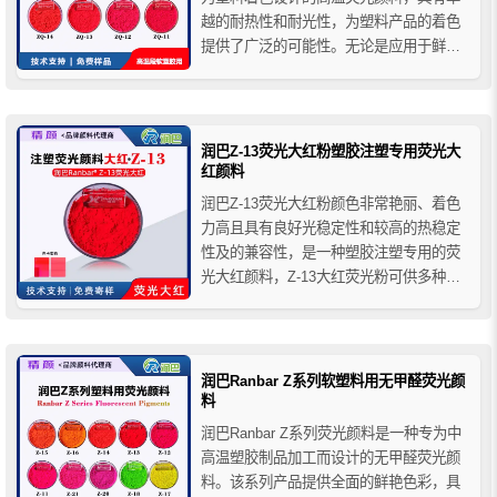
越的耐热性和耐光性，为塑料产品的着色
提供了广泛的可能性。无论是应用于鲜艳
的户外产品还是高温加工的塑料，润巴ZQ
系列塑料荧光颜料都表现出色，为产品注
入更多的活力与魅力。
润巴Z-13荧光大红粉塑胶注塑专用荧光大
红颜料
润巴Z-13荧光大红粉颜色非常艳丽、着色
力高且具有良好光稳定性和较高的热稳定
性及的兼容性，是一种塑胶注塑专用的荧
光大红颜料，Z-13大红荧光粉可供多种塑
料加工并赋予良好的机械性能，在加工过
程中无甲醛气体排放且不粘螺杆，易清
洗。
润巴Ranbar Z系列软塑料用无甲醛荧光颜
料
润巴Ranbar Z系列荧光颜料是一种专为中
高温塑胶制品加工而设计的无甲醛荧光颜
料。该系列产品提供全面的鲜艳色彩，具