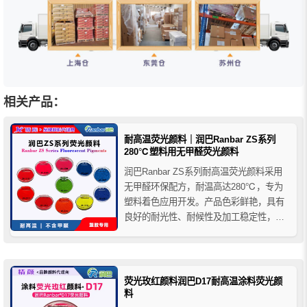
相关产品：
耐高温荧光颜料｜润巴Ranbar ZS系列
280℃塑料用无甲醛荧光颜料
润巴Ranbar ZS系列耐高温荧光颜料采用
无甲醛环保配方，耐温高达280℃，专为
塑料着色应用开发。产品色彩鲜艳，具有
良好的耐光性、耐候性及加工稳定性，适
用于PP、PE、PS、ABS、PC、PA等塑
料体系，可广泛用于注塑、挤出、吹塑、
吹膜及色母粒生产，并符合EN71等相关标
准要求。
荧光玫红颜料润巴D17耐高温涂料荧光颜
料