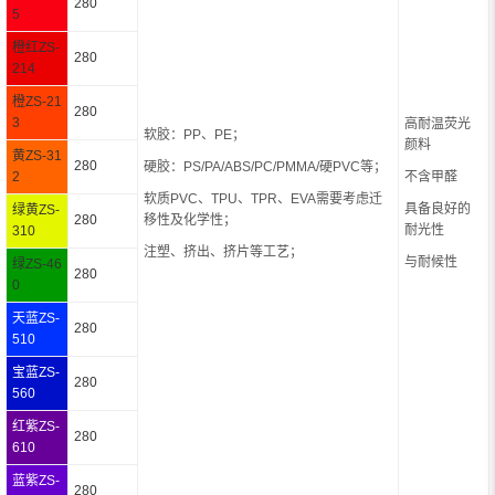
280
5
橙红ZS-
280
214
橙ZS-21
280
3
高耐温荧光
软胶：PP、PE；
颜料
黄ZS-31
280
硬胶：PS/PA/ABS/PC/PMMA/硬PVC等；
2
不含甲醛
软质PVC、TPU、TPR、EVA需要考虑迁
具备良好的
绿黄ZS-
280
移性及化学性；
耐光性
310
注塑、挤出、挤片等工艺；
与耐候性
绿ZS-46
280
0
天蓝ZS-
280
510
宝蓝ZS-
280
560
红紫ZS-
280
610
蓝紫ZS-
280