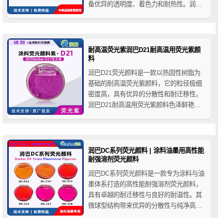
备优异的透明度、着色力和耐热性。润巴Z
系列塑料荧光颜料适合广泛的聚烯烃类塑
料加工应用。
耐高温荧光紫润巴D21耐高温用荧光紫颜
料
润巴D21荧光颜料是一款以热固性树脂为
基础的耐高温荧光紫颜料，它的粒径极细
密度高，具有优异的分散性和耐迁移性，
润巴D21耐高温用荧光紫颜料色泽鲜艳亮
丽，荧光效果非常好，由于它的耐温较
高，所以广泛应用高温涂料、烤漆以及粉
末涂料和塑胶等产品的着色。
润巴DC系列荧光颜料 | 涂料油墨用高性能
耐强溶剂荧光颜料
润巴DC系列荧光颜料是一款专为涂料与油
墨体系打造的高性能耐强溶剂荧光颜料，
具有卓越的耐迁移性与良好的耐温性。其
微球型结构带来优异的分散性与纯净高亮
的荧光显色效果，适用于凹印油墨、丝印