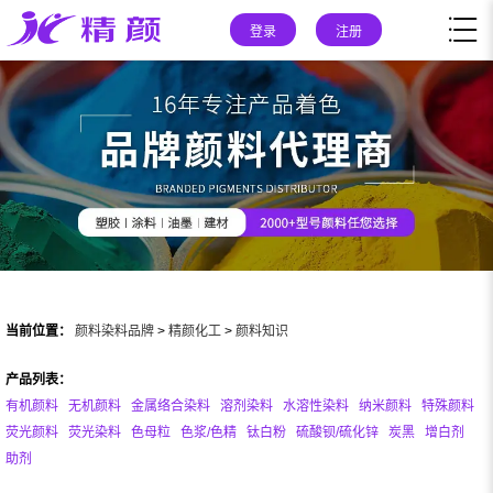
登录
注册
当前位置：
颜料染料品牌
>
精颜化工
>
颜料知识
产品列表：
有机颜料
无机颜料
金属络合染料
溶剂染料
水溶性染料
纳米颜料
特殊颜料
荧光颜料
荧光染料
色母粒
色浆/色精
钛白粉
硫酸钡/硫化锌
炭黑
增白剂
助剂