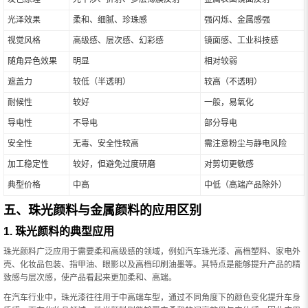
光泽效果
柔和、细腻、珍珠感
强闪烁、金属感强
视觉风格
高级感、层次感、幻彩感
镜面感、工业科技感
随角异色效果
明显
相对较弱
遮盖力
较低（半透明）
较高（不透明）
耐候性
较好
一般，易氧化
导电性
不导电
部分导电
安全性
无毒、安全性较高
需注意粉尘与静电风险
加工稳定性
较好，但避免过度研磨
对剪切更敏感
典型价格
中高
中低（高端产品除外）
五、珠光颜料与金属颜料的应用区别
1. 珠光颜料的典型应用
珠光颜料广泛应用于需要柔和高级感的领域，例如汽车珠光漆、高档塑料、家电外
壳、化妆品包装、指甲油、眼影以及高档印刷油墨等。其特点是能够提升产品的精
致感与层次感，使产品看起来更加柔和、高端。
在汽车行业中，珠光漆往往用于中高端车型，通过不同角度下的颜色变化提升车身