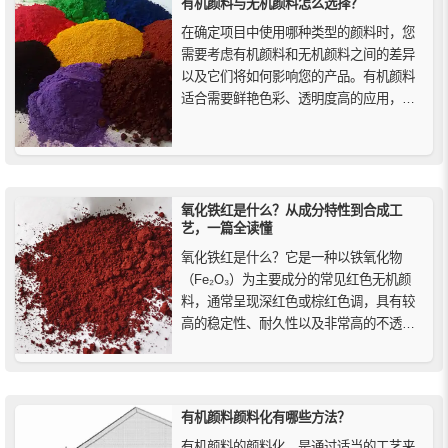
有机颜料与无机颜料怎么选择？
在确定项目中使用哪种类型的颜料时，您
需要考虑有机颜料和无机颜料之间的差异
以及它们将如何影响您的产品。有机颜料
适合需要鲜艳色彩、透明度高的应用，而
无机颜料则更适合高耐候性、耐高温以及
经济性要求较高的项目。了解两者的优缺
点，能够帮助您在设计和生产中做出明智
的决策，确保产品的性能和质量达到预期
标准。
氧化铁红是什么？从成分特性到合成工
艺，一篇全读懂
氧化铁红是什么？它是一种以铁氧化物
（Fe₂O₃）为主要成分的常见红色无机颜
料，通常呈现深红色或棕红色调，具有较
高的稳定性、耐久性以及非常高的不透明
度。本文详解合成氧化铁红的制备工艺、
核心特性（无毒、不易燃、耐碱性好、着
色力强）及其在工业、建筑和艺术领域的
广泛应用，助你全面了解这款经典铁系颜
有机颜料颜料化有哪些方法？
料。
有机颜料的颜料化，是通过适当的工艺来