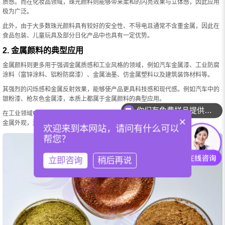
质感。而在化妆品领域，珠光颜料则能够带来柔和的闪亮效果与立体感，因此应用
极为广泛。
此外，由于大多数珠光颜料具有较好的安全性、不导电且通常不含重金属，因此在
食品包装、儿童玩具及部分日化产品中也具有一定优势。
2. 金属颜料的典型应用
金属颜料则更多用于强调金属质感和工业风格的领域，例如汽车金属漆、工业防腐
涂料（富锌涂料、铝粉防腐漆）、金属油墨、仿金属塑料以及建筑装饰材料等。
其强烈的闪烁感和金属反射效果，能够使产品更具科技感和现代感。例如汽车中的
银粉漆、枪灰色金属漆，本质上都属于金属颜料的典型应用。
你们有免费样品提供吗？
在工业领域中，部分金属颜料还兼具功能性。例如富锌涂料中的锌粉不仅能够提供
×
你们可以提供配色服务吗？
金属外观，还能够起到阴极保护作用，因此广泛用于钢结构防腐体系。
欢迎来到本网站，请问有什么可以
帮您？
立即咨询
稍后再说