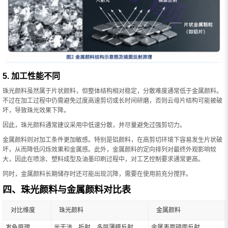
5. 加工性能不同
珠光颜料虽然属于片状颜料，但整体结构相对稳定，分散难度通常低于金属颜料。
不过在加工过程中仍需避免过度高速剪切或长时间研磨，否则云母片结构可能被破
坏，导致珠光效果下降。
因此，珠光颜料通常建议采用中低速分散，并尽量避免过强剪切力。
金属颜料则对加工条件更加敏感。特别是铝颜料，在高剪切环境下容易发生片状破
坏，从而降低闪烁效果和金属感。此外，金属颜料的定向排列对最终外观影响较
大，因此在喷涂、塑料成型及油墨印刷过程中，对工艺控制要求通常更高。
同时，金属颜料长期储存时还可能出现沉降，需要在使用前充分搅拌。
四、珠光颜料与金属颜料对比表
对比维度
珠光颜料
金属颜料
发色原理
光干涉、折射、多层薄膜反射
金属表面镜面反射