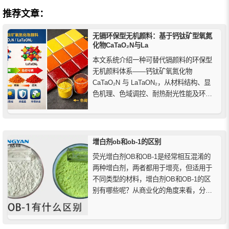
推荐文章：
无镉环保型无机颜料：基于钙钛矿型氧氮
化物CaTaO₂N与La
本文系统介绍一种可替代镉颜料的环保型
无机颜料体系——钙钛矿氧氮化物
CaTaO₂N 与 LaTaON₂，从材料结构、显
色机理、色域调控、耐热耐光性能及环境
安全性等方面进行解析，为陶瓷、玻璃与
高温着色应用提供无镉解决方案参考。
增白剂ob和ob-1的区别
荧光增白剂OB和OB-1是经常相互混淆的
两种增白剂，两者都用于增亮，但适用于
不同类型的材料，增白剂OB和OB-1的区
别有哪些呢？从商业化的角度来看，分散
性和稳定性等特征是非常重要的，当荧光
增白剂大规模使用时，价格成为决定选择
的决定性因素，OB比OB-1贵得多，大多