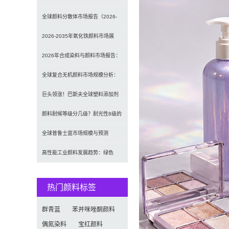
发光原理、性能对比及应用解析
全球颜料分散体市场报告（2026-
2033）：无机颜料主导，涂料为最
2026-2035年氧化铁颜料市场展
大应用
望：全球规模将达41亿美元，建筑
2026年合成染料与颜料市场报告：
行业领跑
规模、趋势及2030年增长预测
全球复合无机颜料市场规模分析：
（CAGR 7.1%）
2035年达5.39亿美元，建筑与涂料
巨头领涨！巴斯夫全球塑料添加剂
需求推动增长
涨价20% 原材料成本推高行业价格
颜料耐候等级分几级？耐光性8级的
定义及耐候性测试标准解析
全球普鲁士蓝市场规模与预测
（2026-2034）：按类型、形式、
高性能工业颜料发展趋势：绿色
应用及区域深度分析
化、功能化与智能化技术革命
热门颜料标签
群青蓝
苯并咪唑酮颜料
偶氮染料
宝红颜料