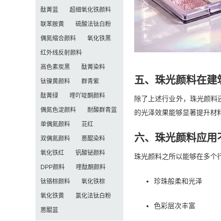
酞菁蓝
超细氧化铁颜料
联苯胺黄
硫酸法钛白粉
偶氮缩合颜料
氧化铁黑
红外线反射颜料
高色素炭黑
酞菁染料
五、珠光颜料在建
钛镍黄颜料
群青紫
酞菁绿
喹吖啶酮颜料
除了上述行业外，珠光颜料
偶氮色淀颜料
耐酸群青蓝
的光泽效果能够显著提升材
单偶氮颜料
苝红
六、珠光颜料应用
双偶氮颜料
蒽醌染料
氧化铁红
钒酸铋颜料
珠光颜料之所以能够在多个
DPP颜料
喹酞酮颜料
珍珠般柔和光泽
钛铬棕颜料
氧化铁棕
氧化铁黄
氯化法钛白粉
色彩层次丰富
蒽醌蓝