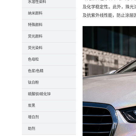
水溶性染料
及化学稳定性。此外，珠光
纳米颜料
及抗紫外线性能，防止涂层
特殊颜料
荧光颜料
荧光染料
色母粒
色浆/色精
钛白粉
硫酸钡/硫化锌
炭黑
增白剂
助剂