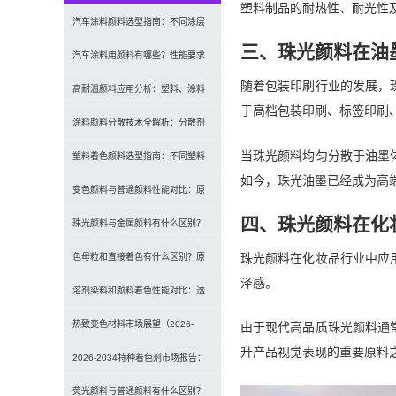
塑料制品的耐热性、耐光性
汽车涂料颜料选型指南：不同涂层
三、珠光颜料在油
应用要求、OEM与修补漆用颜料区
汽车涂料用颜料有哪些？性能要求
随着包装印刷行业的发展，
别及常见问题
及常用颜料类型介绍
高耐温颜料应用分析：塑料、涂料
于高档包装印刷、标签印刷
及工程材料的选型原则与行业实践
涂料颜料分散技术全解析：分散剂
当珠光颜料均匀分散于油墨
选型、研磨工艺及常见问题解决
塑料着色颜料选型指南：不同塑料
如今，珠光油墨已经成为高
材料如何选择合适颜料？
变色颜料与普通颜料性能对比：原
四、珠光颜料在化
理、特点及应用差异解析
珠光颜料与金属颜料有什么区别？
珠光颜料在化妆品行业中应
原理、效果与应用对比
色母粒和直接着色有什么区别？原
泽感。
理、性能与应用全面对比
溶剂染料和颜料着色性能对比：透
明性、耐候性与应用选择全解析
热致变色材料市场展望（2026-
由于现代高品质珠光颜料通
升产品视觉表现的重要原料
2034）：2034年将达336亿美元，
2026-2034特种着色剂市场报告：
亚太份额超四成
规模、份额、趋势及预测
荧光颜料与普通颜料有什么区别？