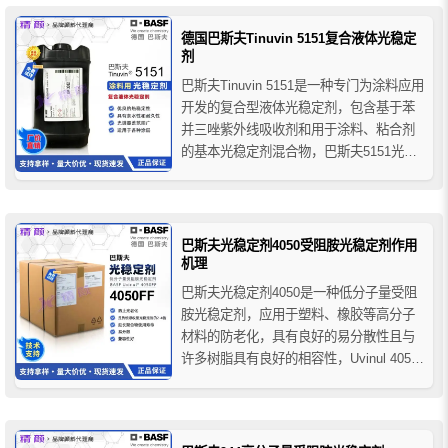
性，并由于不吸收可见光谱，所以不会影
响聚合物的颜色。
德国巴斯夫Tinuvin 5151复合液体光稳定
剂
巴斯夫Tinuvin 5151是一种专门为涂料应用
开发的复合型液体光稳定剂，包含基于苯
并三唑紫外线吸收剂和用于涂料、粘合剂
的基本光稳定剂混合物，巴斯夫5151光稳
定剂高热稳定性和持久性使其适用于暴露
在高温烘烤和极端环境条件下的涂料，其
设计旨在满足外部溶剂和水性工业、建筑
和装饰涂料的高性能和耐久性要求，广泛
巴斯夫光稳定剂4050受阻胺光稳定剂作用
的紫外线吸收范...
机理
巴斯夫光稳定剂4050是一种低分子量受阻
胺光稳定剂，应用于塑料、橡胶等高分子
材料的防老化，具有良好的易分散性且与
许多树脂具有良好的相容性，Uvinul 4050
光稳定剂与颜料具有良好的相容性，对塑
料加工性能无不利影响，推荐用于聚苯乙
烯，抗冲聚苯乙烯，ABS、SAN、ASA、
聚丙烯、冲击改性聚丙烯（TPO）、