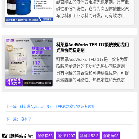
醚官能团的液体受阻胺光稳定剂，具有低
碱性和低挥发性，它专为高固体酸催化汽
车涂料和工业涂料而开发，可有效防止涂
层开裂和粉化、光泽度降低，还可以提高
涂层机械性能的保持力，从而提高涂层的
使用寿命，它的低碱度允许在酸催化涂料
和含有酸性颜料的涂料中配制。
科莱恩AddWorks TFB 117聚酰胺尼龙用
光热协同稳定剂
科莱恩AddWorks TFB 117是一款专为聚
酰胺尼龙设计的多功能光热协同稳定剂，
具有卓越的兼容性和可持续性优势，可提
高聚酰胺的可纺性、热稳定性和光稳定
性，同时提高耐洗涤性。它适用于PA6、
PA66、PA11、PA12等多种聚酰胺树脂的
聚合过程，广泛应用于服装、地毯及工业
上一篇 : 科莱恩Nylostab S-eed FF尼龙稳定剂及其应用
聚酰胺纤维。
下一篇：没有了
热门颜料索引号:
溶剂棕53
溶剂红207
颜料红52:2
溶剂黄93