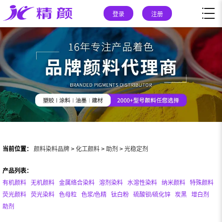
登录
注册
当前位置：
颜料染料品牌
>
化工颜料
>
助剂
>
光稳定剂
产品列表：
有机颜料
无机颜料
金属络合染料
溶剂染料
水溶性染料
纳米颜料
特殊颜料
荧光颜料
荧光染料
色母粒
色浆/色精
钛白粉
硫酸钡/硫化锌
炭黑
增白剂
助剂