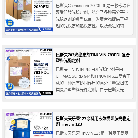
巴斯夫Chimassorb 2020FDL是一款嵌段齐
聚受阻胺光稳定剂，结合了多种高分子量
光稳定剂的典型优点，为聚合物提供了卓
越的光稳定和热稳定性，以及改进的辅助
性能，巴斯夫2020FDL受阻胺光稳定剂表
现出优良的相容性和高抗萃取性，为PP纤
维、PP胶带、PE薄膜、PP和PE的厚制品
提供优异的紫外线稳定性。
巴斯夫783光稳定剂TINUVIN 783FDL复合
塑料光稳定剂
巴斯夫TINUVIN 783FDL光稳定剂是由
CHIMASSORB 944和TINUVIN 622复合而
成的一种具有协同作用的高分子量受阻胺
类复合型塑料光稳定剂，由于巴斯夫光稳
定剂783的聚合结构，它具有较低的挥发
性，低抽取性和在聚合物中低迁移等特
性，它与颜料之间兼容性好，对基体初期
着色没有负面效果，可有效保护聚合物
巴斯夫天乐荣123涂料用液体受阻胺光稳定
免...
剂Tinuvin 123
巴斯夫天乐荣Tinuvin 123是一种基于氨基