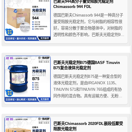
巴斯夫944高分子量受阻胺光稳定剂
EPDM三元...
Chimassorb 944 FDL
德国巴斯夫Chimassorb 944是一种高分子
量受阻胺光稳定剂，它与树脂的相容性很
好，容易分散于聚合物基体中，对树脂的
透明性和颜色不影响，巴斯夫光稳定剂944
的热稳定性和大分子量使其在高温下不易
挥发和分解，可以有效的提高薄制品的光
稳定性，尤其是纤维和薄膜制品，在厚截
面的制品中，它很适用于聚乙烯产品，作
巴斯夫光稳定剂B75德国BASF Tinuvin
为薄和厚制品的...
B75复合液体光稳定剂
德国巴斯夫光稳定剂B75是一种复合型的
液体光稳定剂，是由IRGANOX 1135、
TINUVIN 571和TINUVIN 765组成的有协
同作用的混合物。具有运输方便、无粉尘
污染、容易使用、耐渗出和抗结晶等优
点，它能通过将称量和计量工作一次完成
的途径来提高生产效率。适用于聚氨酯塑
料，如反应性注塑聚氨酯产品和热塑性聚
巴斯夫Chimassorb 2020FDL嵌段低聚受
氨酯...
阻胺光稳定剂