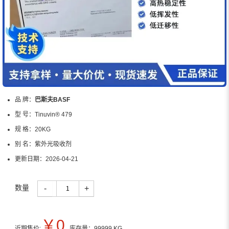
品 牌：
巴斯夫BASF
型 号：
Tinuvin® 479
规 格：
20KG
别 名：
紫外光吸收剂
更新日期：
2026-04-21
数量
-
+
￥
0
近期售价:
库存量：
99999
KG