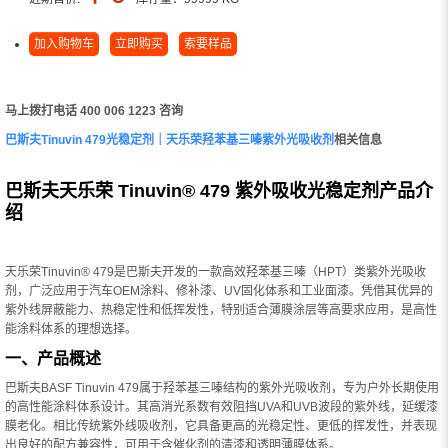
加入购物车
立即购买
索要样品
马上拨打电话 400 006 1223 咨询
巴斯夫Tinuvin 479光稳定剂｜天乐荣羟苯基三嗪紫外光吸收剂
相关信息
巴斯夫天乐荣 Tinuvin® 479 紫外吸收光稳定剂产品介
绍
天乐荣Tinuvin® 479是巴斯夫开发的一款高效羟苯基三嗪（HPT）类紫外光吸收
剂，广泛应用于汽车OEM涂料、修补漆、UV固化体系和工业面漆。凭借其优异的
紫外线屏蔽能力、热稳定性和低挥发性，特别适合薄膜涂层等高要求应用，是高性
能涂料体系的理想选择。
一、产品概述
巴斯夫BASF Tinuvin 479属于羟苯基三嗪结构的紫外光吸收剂，专为户外长期使用
的高性能涂料体系设计。其高消光系数有效阻挡UVA和UVB波段的紫外线，延缓漆
膜老化。相比传统紫外线吸收剂，它具备更高的光稳定性、更低的挥发性，并表现
出良好的配方兼容性，可用于含催化剂的清漆和透明薄膜体系。