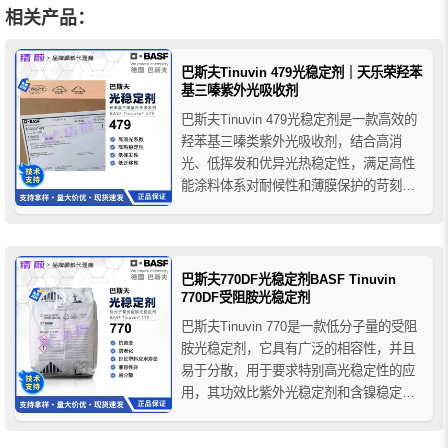
相关产品：
巴斯夫Tinuvin 479光稳定剂｜天乐荣羟苯
基三嗪紫外光吸收剂
巴斯夫Tinuvin 479光稳定剂是一款高效的
羟苯基三嗪类紫外光吸收剂，结合高消
光、低挥发和优异光热稳定性，满足高性
能涂料体系对耐候性和薄膜保护的苛刻要
求，特别适用于要求高耐久性的汽车涂料
和工业涂层体系。通过与其他UV吸收剂和
HALS类光稳定剂配合使用，能实现更持久
全面的防护效果，是提升涂料抗老化能力
巴斯夫770DF光稳定剂BASF Tinuvin
的理想选择。
770DF受阻胺光稳定剂
巴斯夫Tinuvin 770是一款低分子量的受阻
胺光稳定剂，它具有广泛的相容性，并且
易于分散，用于要求特别高光稳定性的应
用，其功效比紫外光稳定剂和含镍稳定剂
更优越，巴斯夫光稳定剂770DF可为推荐
基材中的厚截面和薄膜提供优异的光稳定