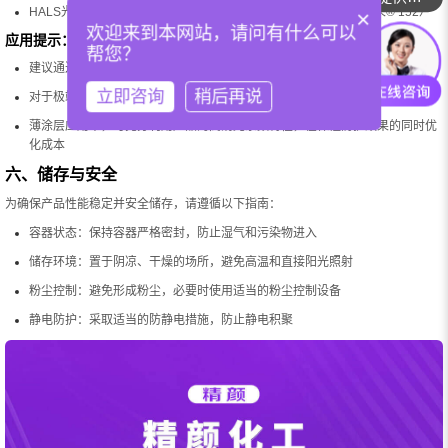
HALS光稳定剂：0.5-2.0%（天乐荣® 123 或天乐荣® 292 或天乐荣® 152）
×
欢迎来到本网站，请问有什么可以
应用提示：
帮您？
建议通过实验室测试确定最佳用量，考虑具体应用环境、涂层厚度和性能要求
立即咨询
稍后再说
对于极端气候条件或长期耐候性要求的应用，可考虑使用上限添加量
薄涂层应用中，可充分利用产品的高消光系数特性，在保证防护效果的同时优
化成本
六、储存与安全
为确保产品性能稳定并安全储存，请遵循以下指南：
容器状态：保持容器严格密封，防止湿气和污染物进入
储存环境：置于阴凉、干燥的场所，避免高温和直接阳光照射
粉尘控制：避免形成粉尘，必要时使用适当的粉尘控制设备
静电防护：采取适当的防静电措施，防止静电积聚