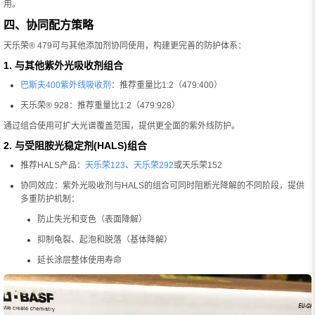
用。
四、协同配方策略
天乐荣® 479可与其他添加剂协同使用，构建更完善的防护体系：
1. 与其他紫外光吸收剂组合
巴斯夫400紫外线吸收剂
：推荐重量比1:2（479:400）
天乐荣® 928：推荐重量比1:2（479:928）
通过组合使用可扩大光谱覆盖范围，提供更全面的紫外线防护。
2. 与受阻胺光稳定剂(HALS)组合
推荐HALS产品：
天乐荣123
、
天乐荣292
或天乐荣152
协同效应：紫外光吸收剂与HALS的组合可同时阻断光降解的不同阶段，提供
多重防护机制：
防止失光和变色（表面降解）
抑制龟裂、起泡和脱落（基体降解）
延长涂层整体使用寿命