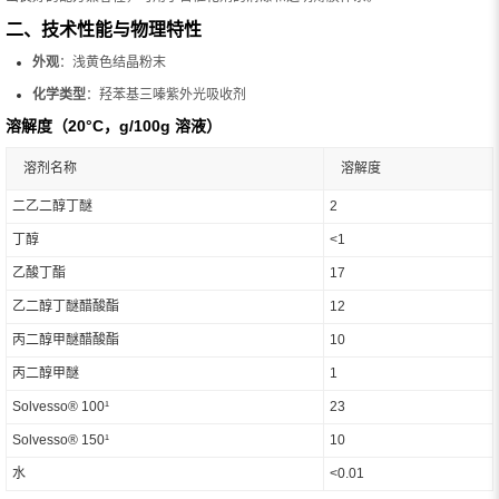
二、技术性能与物理特性
外观
：浅黄色结晶粉末
化学类型
：羟苯基三嗪紫外光吸收剂
溶解度（20°C，g/100g 溶液）
溶剂名称
溶解度
二乙二醇丁醚
2
丁醇
<1
乙酸丁酯
17
乙二醇丁醚醋酸酯
12
丙二醇甲醚醋酸酯
10
丙二醇甲醚
1
Solvesso® 100¹
23
Solvesso® 150¹
10
水
<0.01