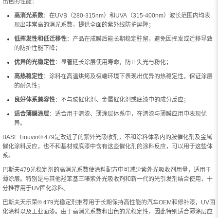
出色的性能：
高消光系数
：在UVB（280-315nm）和UVA（315-400nm）波长范围内均表
现出非常高的消光系数，提供全面的紫外线防护屏障；
低挥发性和低迁移性
：产品在成膜后能长期稳定驻留，避免因挥发或迁移导致
的防护性能下降；
优异的光稳定性
：显著延长涂层使用寿命，防止失光与粉化；
高热稳定性
：涂料在高温烘烤及极端环境下表现出优异的热稳定性，保证涂层
的耐久性；
良好体系兼容性
：不与胺催化剂、金属催化剂或底漆中的成分反应；
适合薄膜涂层
：适合用于清漆、薄涂层体系中，在清漆与薄膜应用中表现优
异。
BASF Tinuvin® 479是改进了的紫外光吸收剂，不和涂料体系内的胺催化剂及金属
催化涂料反应，也不和基材或底漆中含有这些催化剂的涂料反应，可以用于这些体
系。
巴斯夫479光稳定剂的高消光系数使涂料配方中可减少紫外光吸收剂用量，适用于
薄涂层。特别是与其他羟苯基三嗪紫外光吸收剂和新一代的光引发剂结合使用，十
分推荐用于UV固化涂料。
巴斯夫天乐荣® 479光稳定剂推荐用于长期保持高性能的汽车OEM和修补漆，UV固
化涂料以及工业面漆。由于高消光系数和出色的光稳定性，因此特别适合薄涂层应