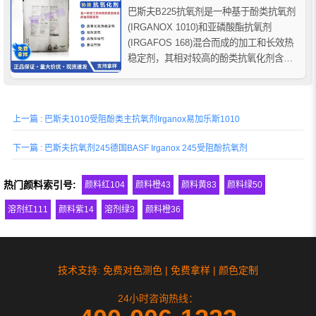
巴斯夫B225抗氧剂是一种基于酚类抗氧剂
(IRGANOX 1010)和亚磷酸酯抗氧剂
(IRGAFOS 168)混合而成的加工和长效热
稳定剂，其相对较高的酚类抗氧化剂含量
满足了需要更长期热稳定性的应用，巴斯
夫抗氧剂B225在推荐的应用中具有显著的
优势，例如保持原始熔体流动性、低色污
上一篇 : 巴斯夫1010受阻酚类主抗氧剂Irganox易加乐斯1010
性和长期热稳定性等。
下一篇 : 巴斯夫抗氧剂245德国BASF Irganox 245受阻酚抗氧剂
热门颜料索引号:
颜料红104
颜料橙43
颜料黄83
颜料绿50
溶剂红111
颜料紫14
溶剂绿3
颜料橙36
技术支持: 免费对色测色 | 免费拿样 | 颜色定制
24小时咨询热线：