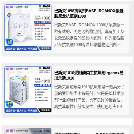
性能。
巴斯夫1098抗氧剂BASF IRGANOX聚酰
胺尼龙抗氧剂1098
巴斯夫BASF IRGANOX 1098抗氧剂是一
种有效的、无色污的稳定剂，具有加工及
长效热稳定性的酚类抗氧剂，作为聚酰胺
尼龙抗氧剂1098有着比铜基稳定剂所不可
比拟的无色污和耐抽提性，且具有较低的
挥发性，巴斯夫1098抗氧剂与聚酰胺及其
它基料有着优良的相容性，在对树脂提供
优良的加工性和长效热稳定性的同时，良
巴斯夫1010受阻酚类主抗氧剂Irganox易
好地保持了...
加乐斯1010
巴斯夫易加乐斯1010抗氧剂是一款高分子
量的受阻酚类主抗氧剂，它是是塑料添加
剂行业的标杆产品，具有良好的相容性，
高抗萃取性和低挥发性，使用巴斯夫1010
酚类主抗氧剂可使聚合物在加工过程中受
到良好的保护，为聚合物在加工过程造成
的降解或凝胶提供了良好的解决方案。广
泛应用于通用塑料、工程塑料、合成橡