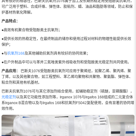
具有很好的相容性，巴斯夫抗氧剂1076属于加工及长期热稳定用受阻酚类抗氧剂，
可广泛用于塑料、合成纤维、弹性体、胶粘剂、蜡、油品和脂肪等领域，防止和保
护基材热氧化降解。
产品特点：
●高效有机聚合物受阻酚类主抗氧剂；
●提供长效的热稳定性，在最终制品的储存和使用过程对材料的物理性能提供长效
保护；
●与
抗氧剂168
及其他辅助抗氧剂具有较好的协同效果；
●在户外制品中可以与苯并三氮唑类紫外线吸收剂和受阻胺类光稳定剂共同使用。
产品应用：
巴斯夫1076受阻酚类抗氧剂可应用于聚烯烃，如聚乙烯、聚丙烯、聚
丁烯，以及其他聚合物，如工程塑料、苯乙烯均聚物和共聚物、聚氨酯、弹性体、
粘合剂和其他有机基材。
巴斯夫抗氧剂1076可与其它添加剂结合使用，如辅助稳定剂（硫醚，亚磷酸酯），
光稳定剂
以及其它功能性添加剂等，Irganox 1076与Irgafos 168组成的二元复合体
系Irganox B混合物以及与Irgafos 168和抗氧剂FS042复配使用，会有显著的协同增
效作用。