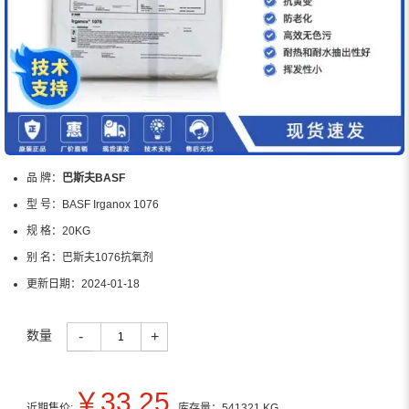
品 牌：
巴斯夫BASF
型 号：
BASF Irganox 1076
规 格：
20KG
别 名：
巴斯夫1076抗氧剂
更新日期：
2024-01-18
数量
-
+
￥
33.25
近期售价:
库存量：
541321
KG