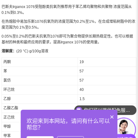
巴斯夫Irganox 1076受阻酚类抗氧剂推荐用于苯乙烯均聚物和共聚物 浓度范围从
0.1%到0.3%。
在热熔胶中易加乐斯1076抗氧剂的浓度范围为0.2%至1%，在合成增粘树脂中的浓
度范围为0.1%至0.5%。
0.05%至0.2%的巴斯夫抗氧剂1076即可为聚合物提供长期热稳定性。也可以根据
基材的种类和最终应用的要求，提高Irganox 1076的使用量。
溶解度：
(20 °C) g/100g溶液
丙酮
19
苯
57
氯仿
57
环己烷
40
乙醇
1.5
乙酸乙酯
38
你们可以提供配色服务吗？
×
正己烷
32
欢迎来到本网站，请问有什么可以
甲醇
0.6
帮您？
甲苯
50