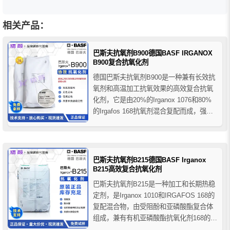
相关产品：
巴斯夫抗氧剂B900德国BASF IRGANOX
B900复合抗氧化剂
德国巴斯夫抗氧剂B900是一种兼有长效抗
氧剂和高温加工抗氧效果的高效复合抗氧
化剂，它是由20%的Irganox 1076和80%
的Irgafos 168抗氧剂混合复配而成，强调
长效稳定性，具有低挥发度和高抗萃取
性，与大多数聚合物相容性很好等特点。
巴斯夫B900抗氧剂相对高的亚磷酸酯含量
解决了需要对加工稳定性要求更高的应...
巴斯夫抗氧剂B215德国BASF Irganox
B215高效复合抗氧化剂
巴斯夫抗氧剂B215是一种加工和长期热稳
定剂，是Irganox 1010和IRGAFOS 168的
复配混合物，由受阻酚和亚磷酸酯复合体
组成，兼有有机亚磷酸酯抗氧化剂168的低
挥发性和耐水解性，以及抗氧剂1010的加