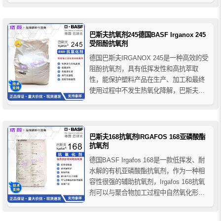
工稳定性和长期热稳定性，可以和
BASF（原汽巴CIBA）其他添加剂共用
（如：紫外线吸收剂、光稳定剂、抗静
巴斯夫抗氧剂245德国BASF Irganox 245
电...
受阻酚抗氧剂
德国巴斯夫IRGANOX 245是一种高效的受
阻酚抗氧剂，具有低挥发性和高抗萃取
性，能保护塑料产品在生产、加工和最终
使用过程中不发生热氧化降解，巴斯夫抗
氧剂245广泛用于各类聚合物、合成纤维、
弹性体、胶粘剂、蜡、油类和油脂制品，
能有效防止这些物质的热氧化降解。
巴斯夫168抗氧剂IRGAFOS 168亚磷酸酯
抗氧剂
德国BASF Irgafos 168是一款低挥发、耐
水解的有机亚磷酸酯抗氧剂，作为一种相
容性很强的辅助抗氧剂，Irgafos 168抗氧
剂可以与聚合物加工过程中自然氧化形成
的氢过氧化物反应，阻止聚合物在加工过
程中的氧化降解并延长主抗氧化剂的使用