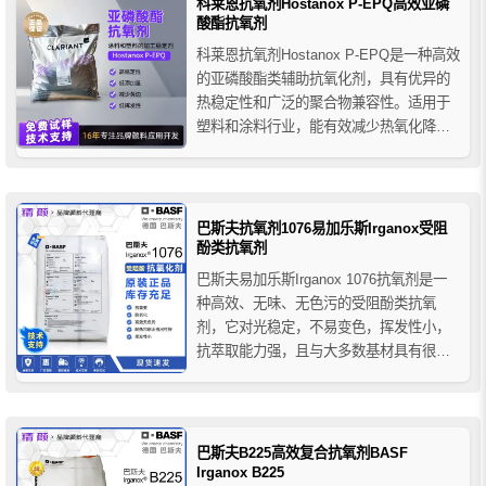
科莱恩抗氧剂Hostanox P-EPQ高效亚磷
胶、纤维、热熔胶，树脂、油...
酸酯抗氧剂
科莱恩抗氧剂Hostanox P-EPQ是一种高效
的亚磷酸酯类辅助抗氧化剂，具有优异的
热稳定性和广泛的聚合物兼容性。适用于
塑料和涂料行业，能有效减少热氧化降
解，防止变色，提升聚烯烃和工程塑料的
透明度和热稳定性。特别适用于需要高温
固化的涂料和各种热塑性聚合物。
巴斯夫抗氧剂1076易加乐斯Irganox受阻
酚类抗氧剂
巴斯夫易加乐斯Irganox 1076抗氧剂是一
种高效、无味、无色污的受阻酚类抗氧
剂，它对光稳定，不易变色，挥发性小，
抗萃取能力强，且与大多数基材具有很好
的相容性，巴斯夫抗氧剂1076属于加工及
长期热稳定用受阻酚类抗氧剂，可广泛用
于塑料、合成纤维、弹性体、胶粘剂、
蜡、油品和脂肪等领域，防止和保护基材
巴斯夫B225高效复合抗氧剂BASF
热氧化降解。
Irganox B225