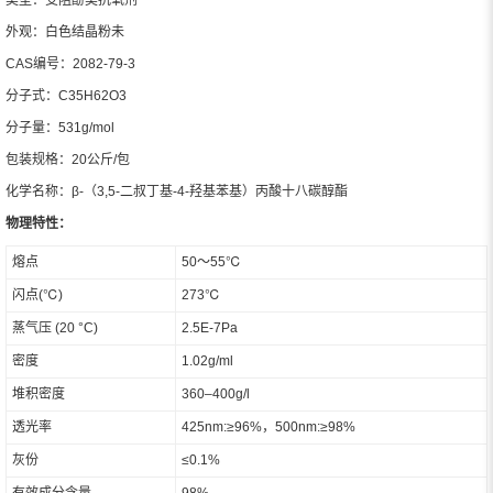
外观：白色结晶粉未
CAS编号：2082-79-3
分子式：C35H62O3
分子量：531g/mol
包装规格：20公斤/包
化学名称：β-（3,5-二叔丁基-4-羟基苯基）丙酸十八碳醇酯
物理特性：
熔点
50～55℃
闪点(℃)
273℃
蒸气压 (20 °C)
2.5E-7Pa
密度
1.02g/ml
堆积密度
360–400g/l
透光率
425nm:≥96%，500nm:≥98%
灰份
≤0.1%
有效成分含量
98%