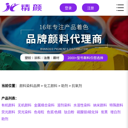
登录
注册
当前位置：
颜料染料品牌
>
化工颜料
>
助剂
>
抗氧剂
产品列表：
有机颜料
无机颜料
金属络合染料
溶剂染料
水溶性染料
纳米颜料
特殊颜料
荧光颜料
荧光染料
色母粒
色浆/色精
钛白粉
硫酸钡/硫化锌
炭黑
增白剂
助剂