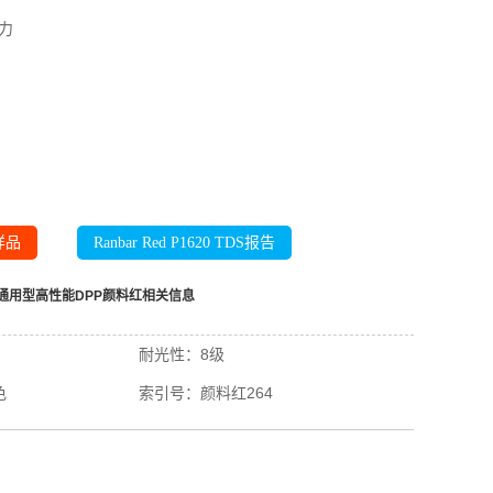
力
样品
Ranbar Red P1620 TDS报告
0通用型高性能DPP颜料红
相关信息
耐光性：
8级
色
索引号：
颜料红264