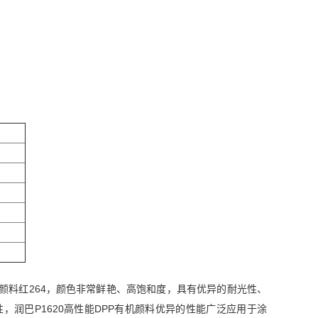
颜料，颜料红264，颜色非常鲜艳、高饱和度，具有优异的耐光性、
，润巴P1620高性能DPP有机颜料优异的性能广泛应用于涂