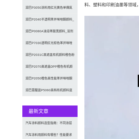
料、塑料和印刷油墨等领域
料
润巴P3050涂料用红光黄色单偶氮
颜料_颜料黄65
润巴P2040半透明苯并咪唑酮颜料_
颜料橙36
润巴P0080A油溶苯胺黑颜料_溶剂
黑7
润巴P7030透明红光棕色苯并咪唑
酮有机颜料
润巴P2031C高遮盖有机颜料橙色粉
_联苯胺橙
润巴P2070高遮盖DPP橙色有机颜
料_颜料橙73
润巴P2050橙色高性能苯并咪唑酮
颜料_颜料橙64
润巴蒽醌蓝P5060高档有机颜料蓝
60
最新文章
汽车涂料颜料选型指南：不同涂层
应用要求、OEM与修补漆用颜料
汽车涂料用颜料有哪些？性能要求