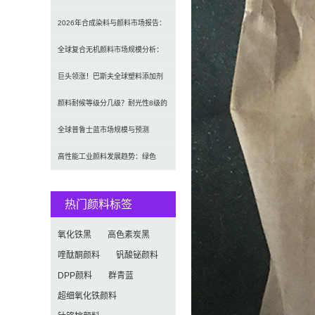
望：全球规模将达41亿美
2026年合成染料与颜料市场报告：
规模、趋势及2030年增长
全球复合无机颜料市场规模分析：
2035年达5.39亿美元，建
巨头领涨！巴斯夫全球塑料添加剂
涨价20% 原材料成本推高行业
颜料耐候等级分几级？耐光性8级的
定义及耐候性测试标准解析
全球普鲁士蓝市场规模与预测
（2026-2034）：按类型、形
高性能工业颜料发展趋势：绿色
化、功能化与智能化技术革命
热门颜料标签
氧化铁黑
高色素炭黑
喹酞酮颜料
钒酸铋颜料
DPP颜料
群青蓝
超细氧化铁颜料