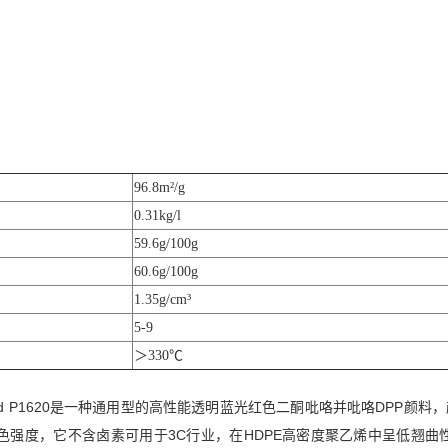
96.8m²/g
0.31kg/l
59.6g/100g
60.6g/100g
1.35g/cm³
5-9
＞330℃
 Red P1620是一种通用型的高性能透明蓝光红色二酮吡咯并吡咯DPP
强度，它不含卤素可用于3C行业，在HDPE高密度聚乙烯中呈低翘曲性