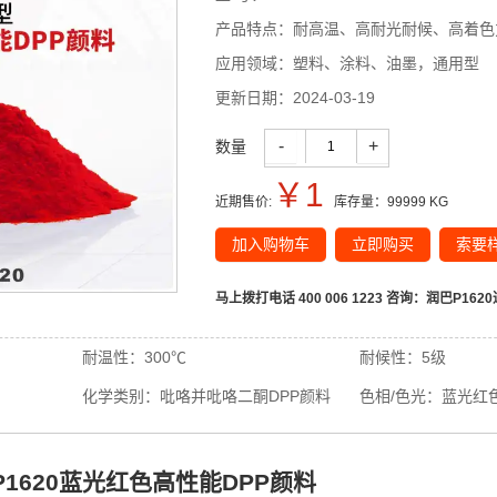
产品特点：
耐高温、高耐光耐候、高着色
应用领域：
塑料、涂料、油墨，通用型
更新日期：
2024-03-19
-
+
数量
￥
1
近期售价:
库存量：
99999
KG
加入购物车
立即购买
索要
马上拨打电话 400 006 1223 咨询：
润巴P162
耐温性：
300℃
耐候性：
5级
化学类别：
吡咯并吡咯二酮DPP颜料
色相/色光：
蓝光红
d P1620蓝光红色高性能DPP颜料