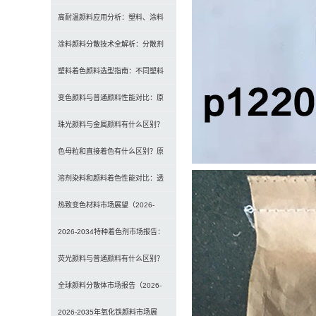
及常用颜料类型介绍
高耐温颜料应用分析：塑料、涂料
及工程材料的选型原则与行业实践
涂料颜料分散技术全解析：分散剂
选型、研磨工艺及常见问题解决
塑料着色颜料选型指南：不同塑料
材料如何选择合适颜料？
变色颜料与普通颜料性能对比：原
理、特点及应用差异解析
珠光颜料与金属颜料有什么区别？
原理、效果与应用对比
色母粒和直接着色有什么区别？原
理、性能与应用全面对比
溶剂染料和颜料着色性能对比：透
明性、耐候性与应用选择全解析
热致变色材料市场展望（2026-
2034）：2034年将达3
2026-2034特种着色剂市场报告：
规模、份额、趋势及预测
荧光颜料与普通颜料有什么区别？
发光原理、性能对比及应用解析
全球颜料分散体市场报告（2026-
2033）：无机颜料主导，
2026-2035年氧化铁颜料市场展