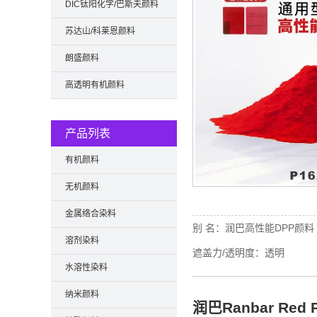
DIC钛阳化学/巴斯夫颜料
苏达山/科莱恩颜料
朗盛颜料
高透明有机颜料
产品列表
有机颜料
无机颜料
金属络合染料
别 名：
润巴高性能DPP颜料
溶剂染料
遮盖力/透明度：
透明
水溶性染料
纳米颜料
润巴Ranbar Re