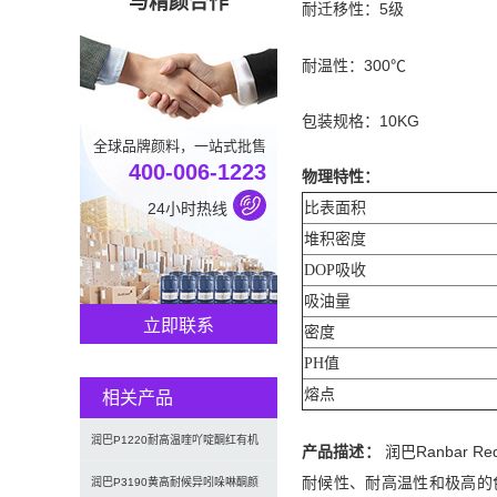
与精颜合作
耐迁移性：5级
耐温性：300℃
包装规格：10KG
全球品牌颜料，一站式批售
400-006-1223
物理特性：
24小时热线
比表面积
堆积密度
DOP吸收
吸油量
立即联系
密度
PH值
熔点
相关产品
润巴P1220耐高温喹吖啶酮红有机
产品描述：
润巴Ranbar
耐候性、耐高温性和极高的色
颜料
润巴P3190黄高耐候异吲哚啉酮颜