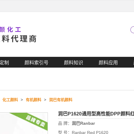
定制
颜料索引号
颜料知识
颜料应用
>
化工颜料
>
有机颜料
>
润巴有机颜料
润巴P1620通用型高性能DPP颜料
品 牌：
润巴Ranbar
型 号：
Ranbar Red P1620