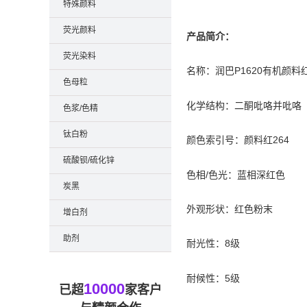
特殊颜料
荧光颜料
产品简介：
荧光染料
名称：润巴P1620有机颜料
色母粒
化学结构：二酮吡咯并吡咯（
色浆/色精
钛白粉
颜色索引号：颜料红264
硫酸钡/硫化锌
色相/色光：蓝相深红色
炭黑
外观形状：红色粉末
增白剂
助剂
耐光性：8级
耐候性：5级
10000
已超
家客户