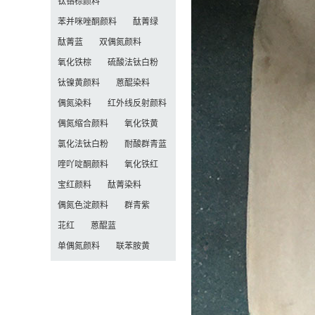
钛铬棕颜料
苯并咪唑酮颜料
酞菁绿
酞菁蓝
双偶氮颜料
氧化铁棕
硫酸法钛白粉
钛镍黄颜料
蒽醌染料
偶氮染料
红外线反射颜料
偶氮缩合颜料
氧化铁黄
氯化法钛白粉
耐酸群青蓝
喹吖啶酮颜料
氧化铁红
宝红颜料
酞菁染料
偶氮色淀颜料
群青紫
苝红
蒽醌蓝
单偶氮颜料
联苯胺黄