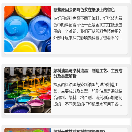
哪些原因会影响色浆在纸张上的留色
造纸用颜料色浆不同于染料，纸张浆内着
色中颜料留着率低一直是困扰其在纸张应
用的一个难题，我们可从颜料色浆使用的
外部环境来探究影响颜料粒子留着率的四
大主要因素为：纤维湿部化学性质、颜料
添加的位置、纸机的类型和纸的种类。
颜料油墨与染料油墨：制造工艺、主要成
分及类型解析
探索颜料油墨与染料油墨的详细制造工
艺、主要成分及类型。印刷油墨是通过结
合颜料、染料、粘合剂、溶剂和添加剂制
成的，不同类型的打印机墨水可用于各种
应用。与染料油墨相比，颜料油墨具有更
高的耐水性和耐光性（在光线照射下抗褪
色）。
颜料分散性对塑料有哪些影响？