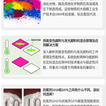
油化合物、酸及其他化学物质在高温或高
压下制造而成。这些物质的大规模工业生
产技术自1860年起发展，标志着现代消费
色彩时代的开始。从19世纪末至今，化学
和工业技术的迅猛进步推动了合成有机颜
料的发展。
热致变色颜料与发光颜料的混合原理及应
用解决方案
深入解析热致变色颜料与发光颜料的工作
原理及性能特点，系统剖析两种功能颜料
在实际混合应用中的技术难点与稳定性问
题，并重点介绍基于丙烯体系的兼容与解
决方案。内容涵盖温感变色机理、夜光储
能与发光效果、配比方式、施工工艺及典
型应用场景，适用于印刷、涂层、塑料及
注塑领域，为功能材料与创意设计提供可
抗氧剂1010和1076之间有什么不同，该如
靠参考。
何选择？
抗氧剂1010与抗氧剂1076都是受阻酚类抗