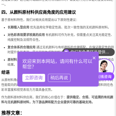
一。
四、从颜料原材料供应商角度的应用建议
基于原材料特性，我们对相关应用提出以下原则性建议：
长期植入型应用
优先选用化学稳定性高、批次一致性强的无机颜料原材料。
对色彩表现要求较高的应用
有机颜料可作为补充，但需重点关注其光稳定性、
纯度控制及法规符合性。
复合体系的合理应用
通过无机颜料与有机颜料的合理搭配，在保证稳定性的同
你们有免费样品提供吗？
时提升色彩表现，是当前较为成熟的解决思路。
×
原材料只是基础
最终效果取决于原材料质量、配方体系设计及工艺控制的综合
欢迎来到本网站，请问有什么可以
结果。
帮您？
结语
立即咨询
稍后再说
从原材料角度来看，
无机颜料与有机颜料并不存在绝对优劣之分
，而是适用于不同
性能取向的应用需求。无机颜料以稳定性、安全性和可控性见长；有机颜料则在色
彩丰富度和视觉表现力方面具备优势。
作为颜料原材料供应商，我们的核心价值在于：
提供稳定、合规、可追溯的有机颜
料与无机颜料原材料，为下游品牌和配方企业提供可靠的基础支持。
推荐文章：