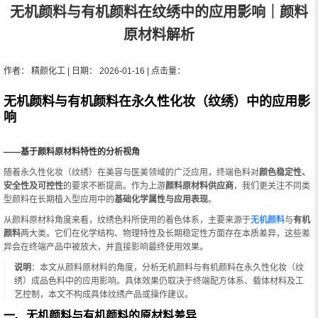
无机颜料与有机颜料在纹绣中的应用影响｜颜料
原材料解析
作者： 精颜化工 | 日期： 2026-01-16 | 点击量：
无机颜料与有机颜料在永久性化妆（纹绣）中的应用影
响
——基于颜料原材料特性的分析视角
随着永久性化妆（纹绣）在美容与医美领域的广泛应用，终端色料对
颜色稳定性、
安全性及可控性
的要求不断提高。作为上游
颜料原材料供应商
，我们更关注不同类
型颜料在长期植入型应用中的
基础化学属性与应用表现
。
从颜料原材料角度来看，纹绣色料所使用的着色体系，主要来源于
无机颜料
与
有机
颜料
两大类。它们在化学结构、物理特性及长期稳定性方面存在本质差异，这些差
异会在终端产品中被放大，并直接影响最终使用效果。
说明
：本文从颜料原材料的角度，分析无机颜料与有机颜料在永久性化妆（纹
绣）成品色料中的应用影响。具体效果仍取决于终端配方体系、载体材料及工
艺控制，本文不构成具体纹绣产品或操作建议。
一、无机颜料与有机颜料的原材料差异