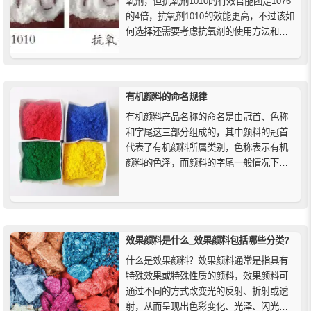
氧剂，但抗氧剂1010的有效官能团是1076
的4倍，抗氧剂1010的效能更高，不过该如
何选择还需要考虑抗氧剂的使用方法和使
用环境，还有考虑后期抗氧剂与树脂之间
的相容性和产品加工工艺来决定的。
有机颜料的命名规律
有机颜料产品名称的命名是由冠首、色称
和字尾这三部分组成的，其中颜料的冠首
代表了有机颜料所属类别，色称表示有机
颜料的色泽，而颜料的字尾一般情况下是
用一定的符号和数字来表示的，来说明颜
料的色光、形态、特殊性能等。
效果颜料是什么_效果颜料包括哪些分类?
什么是效果颜料？效果颜料通常是指具有
特殊效果或特殊性质的颜料，效果颜料可
通过不同的方式改变光的反射、折射或透
射，从而呈现出色彩变化、光泽、闪光、