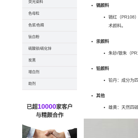
荧光染料
镉颜料
色母粒
镉红（PR10
色浆/色精
术颜料。
钛白粉
汞颜料
硫酸钡/硫化锌
朱砂/银朱（P
炭黑
铅颜料
增白剂
铅丹：成分为四
助剂
其他
10000
已超
家客户
雄黄：天然四硫
与精颜合作