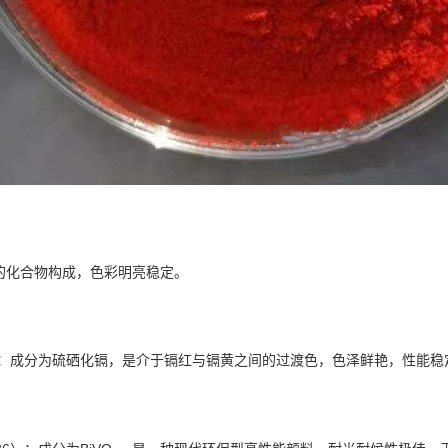
的化合物构成，色彩明亮稳定。
）：成分为硫硒化镉，是介于镉红与镉黄之间的过渡色，色泽鲜艳，性能稳