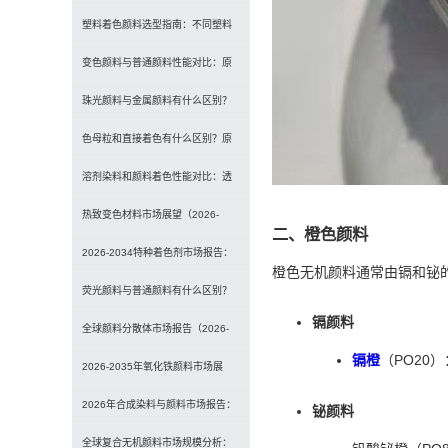
选型、研磨工艺及常见问题解决
塑料着色颜料选型指南：不同塑料
材料如何选择合适颜料？
变色颜料与普通颜料性能对比：原
理、特点及应用差异解析
珠光颜料与金属颜料有什么区别？
原理、效果与应用对比
色母粒和直接着色有什么区别？原
理、性能与应用全面对比
溶剂染料和颜料着色性能对比：透
明性、耐候性与应用选择全解析
热致变色材料市场展望（2026-
二、橙色颜料
2034）：2034年将达336亿美元，
2026-2034特种着色剂市场报告：
橙色无机颜料通常由镉和铋
亚太份额超四成
规模、份额、趋势及预测
荧光颜料与普通颜料有什么区别？
镉颜料
发光原理、性能对比及应用解析
全球颜料分散体市场报告（2026-
镉橙
（PO20
2033）：无机颜料主导，涂料为最
2026-2035年氧化铁颜料市场展
大应用
望：全球规模将达41亿美元，建筑
2026年合成染料与颜料市场报告：
铋颜料
行业领跑
规模、趋势及2030年增长预测
全球复合无机颜料市场规模分析：