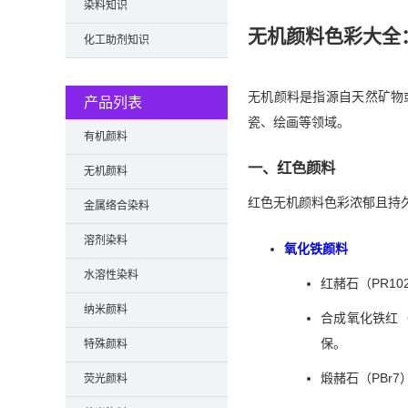
染料知识
无机颜料色彩大全
化工助剂知识
无机颜料是指源自天然矿物
产品列表
瓷、绘画等领域。
有机颜料
一、红色颜料
无机颜料
红色无机颜料色彩浓郁且持
金属络合染料
溶剂染料
氧化铁颜料
水溶性染料
红赭石（PR1
纳米颜料
合成氧化铁红（
保。
特殊颜料
煅赭石（PBr
荧光颜料