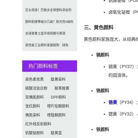
钒酸铋橙（PO
（CAGR 7.1%）
2035年达5.39亿美元，建筑与涂料
巨头领涨！巴斯夫全球塑料添加剂
卤氧化铋橙（PO
需求推动增长
涨价20% 原材料成本推高行业价格
颜料耐候等级分几级？耐光性8级的
三、黄色颜料
定义及耐候性测试标准解析
全球普鲁士蓝市场规模与预测
黄色颜料家族庞大，从经典
（2026-2034）：按类型、形式、
高性能工业颜料发展趋势：绿色
镉颜料
应用及区域深度分析
化、功能化与智能化技术革命
热门颜料标签
镉黄（PY37
的固溶体。
高色素炭黑
酞菁染料
硫酸法钛白粉
联苯胺黄
铬颜料
双偶氮颜料
DPP颜料
铬黄
（PY34
宝红颜料
喹吖啶酮颜料
锶黄（PY32）
偶氮染料
喹酞酮颜料
红外线反射颜料
铁颜料
钒酸铋颜料
酞菁蓝