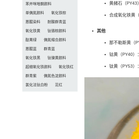
黄赭石（PY4
苯并咪唑酮颜料
单偶氮颜料
氧化铁棕
合成氧化铁黄（
蒽醌染料
耐酸群青蓝
其他
氧化铁黄
钛铬棕颜料
酞菁绿
偶氮缩合颜料
那不勒斯黄（P
蒽醌蓝
群青蓝
钴黄（PY40
氧化铁黑
钛镍黄颜料
钛黄（PY53）
超细氧化铁颜料
氧化铁红
群青紫
偶氮色淀颜料
氯化法钛白粉
苝红