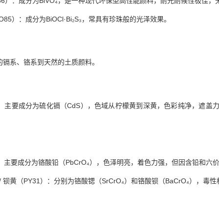
86）：成分为BiVO₄，是一种现代环保型高性能颜料，耐光耐候性极佳
85）：成分为BiOCl·Bi₂S₃，常具有珍珠般的光泽效果。
的镉系、铬系到天然的土质颜料。
）：主要成分为硫化镉（CdS），色域从柠檬黄到深黄，色彩纯净，遮盖力
）：主要成分为铬酸铅（PbCrO₄），色泽明亮，着色力强，但因含铅和
 / 钡黄（PY31）：分别为铬酸锶（SrCrO₄）和铬酸钡（BaCrO₄）