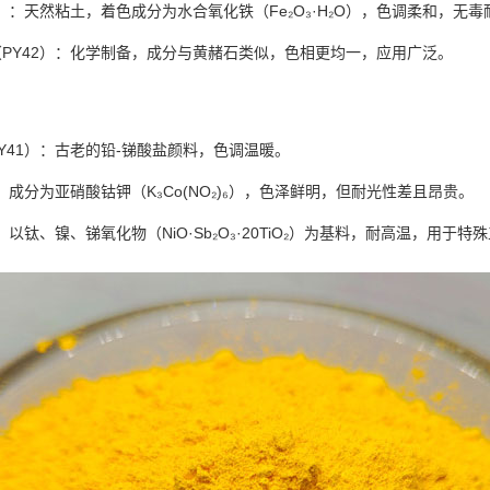
3）：天然粘土，着色成分为水合氧化铁（Fe₂O₃·H₂O），色调柔和，
PY42）：化学制备，成分与黄赭石类似，色相更均一，应用广泛。
Y41）：古老的铅-锑酸盐颜料，色调温暖。
）：成分为亚硝酸钴钾（K₃Co(NO₂)₆），色泽鲜明，但耐光性差且昂贵。
：以钛、镍、锑氧化物（NiO·Sb₂O₃·20TiO₂）为基料，耐高温，用于特