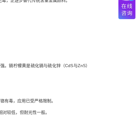
，无毒，正逐步替代传统含重金属颜料。
强。镉柠檬黄是硫化镉与硫化锌（CdS与ZnS）
六价铬有毒，应用已受严格限制。
，毒性相对较低，但耐光性一般。