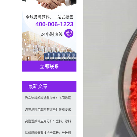
全球品牌颜料，一站式批售
400-006-1223
24小时热线
立即联系
最新文章
汽车涂料颜料选型指南：不同涂层
应用要求、OEM与修补漆用颜料区
汽车涂料用颜料有哪些？性能要求
别及常见问题
及常用颜料类型介绍
高耐温颜料应用分析：塑料、涂料
及工程材料的选型原则与行业实践
涂料颜料分散技术全解析：分散剂