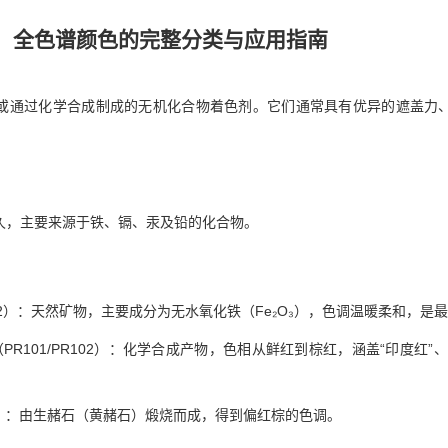
：全色谱颜色的完整分类与应用指南
或通过化学合成制成的无机化合物着色剂。它们通常具有优异的遮盖力
久，主要来源于铁、镉、汞及铅的化合物。
02）：天然矿物，主要成分为无水氧化铁（Fe₂O₃），色调温暖柔和，是
PR101/PR102）：化学合成产物，色相从鲜红到棕红，涵盖“印度红
7）：由生赭石（黄赭石）煅烧而成，得到偏红棕的色调。