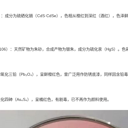
8）：成分为硫硒化镉（CdS·CdSe），色相从橙红到深红（酒红），色
R106）：天然矿物为朱砂，合成产物为银朱，成分为硫化汞（HgS）。
氧化三铅（Pb₃O₄），呈鲜橙红色，曾广泛用作防锈底漆，同样因含铅
化四砷（As₄S₄），呈橘红色，有剧毒，已不再作为颜料使用。